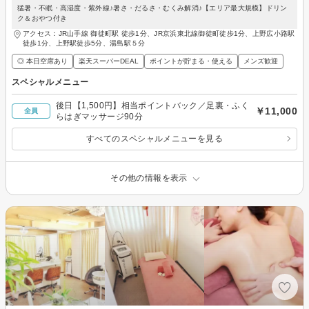
猛暑・不眠・高湿度・紫外線♪暑さ・だるさ・むくみ解消♪【エリア最大規模】ドリン
ク＆おやつ付き
アクセス：JR山手線 御徒町駅 徒歩1分、JR京浜東北線御徒町徒歩1分、上野広小路駅
徒歩1分、上野駅徒歩5分、湯島駅５分
◎ 本日空席あり
楽天スーパーDEAL
ポイントが貯まる・使える
メンズ歓迎
スペシャルメニュー
後日【1,500円】相当ポイントバック／足裏・ふく
￥11,000
全員
らはぎマッサージ90分
すべてのスペシャルメニューを見る
その他の情報を表示