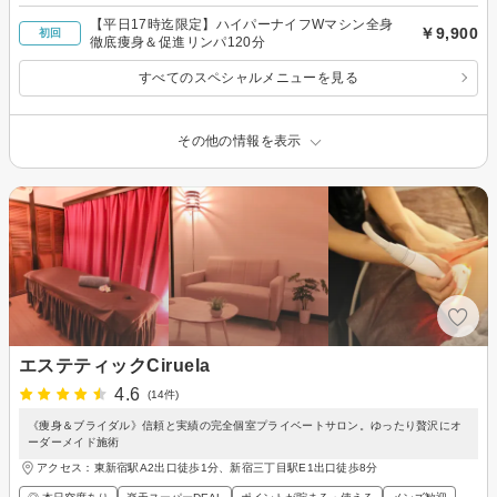
【平日17時迄限定】ハイパーナイフWマシン全身
￥9,900
初回
徹底痩身＆促進リンパ120分
すべてのスペシャルメニューを見る
その他の情報を表示
エステティックCiruela
4.6
(14件)
《痩身＆ブライダル》信頼と実績の完全個室プライベートサロン。ゆったり贅沢にオ
ーダーメイド施術
アクセス：東新宿駅A2出口徒歩1分、新宿三丁目駅E1出口徒歩8分