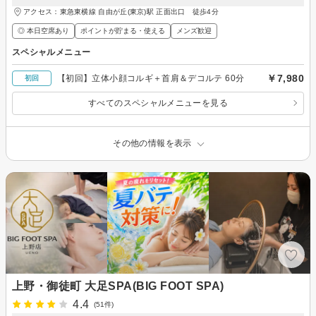
アクセス：東急東横線 自由が丘(東京)駅 正面出口 徒歩4分
◎ 本日空席あり
ポイントが貯まる・使える
メンズ歓迎
スペシャルメニュー
￥7,980
【初回】立体小顔コルギ＋首肩＆デコルテ 60分
初回
すべてのスペシャルメニューを見る
その他の情報を表示
上野・御徒町 大足SPA(BIG FOOT SPA)
4.4
(51件)