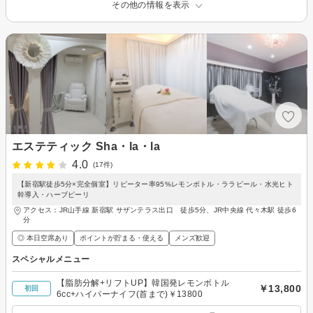
その他の情報を表示
エステティック Sha・la・la
4.0
(17件)
【新宿駅徒歩5分×完全個室】リピーター率95%レモンボトル・ララピール・水光ヒト
幹導入・ハーブピーリ
アクセス：JR山手線 新宿駅 サザンテラス出口 徒歩5分、JR中央線 代々木駅 徒歩6
分
◎ 本日空席あり
ポイントが貯まる・使える
メンズ歓迎
スペシャルメニュー
【脂肪分解+リフトUP】韓国発レモンボトル
￥13,800
初回
6cc+ハイパーナイフ(首まで)￥13800