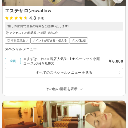
エステサロンswallow
4.8
(4件)
”癒しの空間”で至福の時間をご提供いたします♪
アクセス：JR総武線 小岩駅 徒歩1分
◎ 本日空席あり
ポイントが貯まる・使える
メンズ歓迎
スペシャルメニュー
≪まずはこれ♪≫当店人気No.1★ベーシック小顔
￥6,800
全員
コース50分￥6,800
すべてのスペシャルメニューを見る
その他の情報を表示