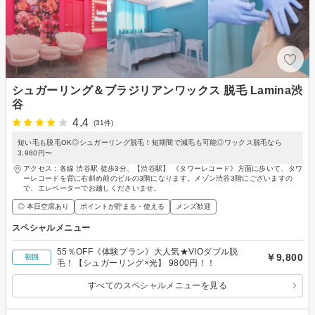
シュガーリング＆ブラジリアンワックス 脱毛 Lamina渋
谷
4.4
(31件)
短い毛も脱毛OK◎シュガーリング脱毛！短期間で減毛も可能◎ワックス脱毛なら
3,980円〜
アクセス：各線 渋谷駅 徒歩3分、【渋谷駅】 《タワーレコード》方面に歩いて、タワ
ーレコードを背に右斜め前のビルの3階になります。メゾン渋谷3階にございますの
で、エレベーターでお越しくださいませ。
◎ 本日空席あり
ポイントが貯まる・使える
メンズ歓迎
スペシャルメニュー
55％OFF《体験プラン》大人気★VIOダブル脱
￥9,800
初回
毛！【シュガーリング×光】 9800円！！
すべてのスペシャルメニューを見る