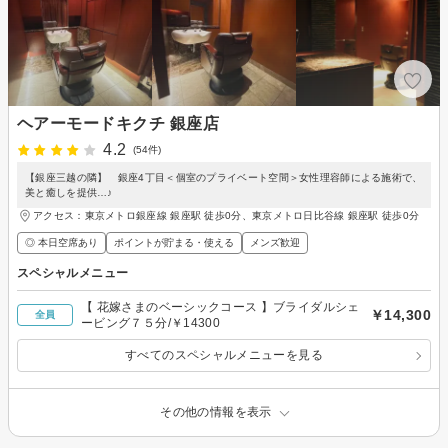
ヘアーモードキクチ 銀座店
4.2
(54件)
【銀座三越の隣】 銀座4丁目＜個室のプライベート空間＞女性理容師による施術で、
美と癒しを提供…♪
アクセス：東京メトロ銀座線 銀座駅 徒歩0分、東京メトロ日比谷線 銀座駅 徒歩0分
◎ 本日空席あり
ポイントが貯まる・使える
メンズ歓迎
スペシャルメニュー
【 花嫁さまのベーシックコース 】ブライダルシェ
￥14,300
全員
ービング７５分/￥14300
すべてのスペシャルメニューを見る
その他の情報を表示