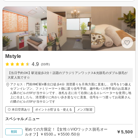
Mstyle
4.9
(33件)
【当日予約OK】駅近徒歩2分！話題のブラジリアンワックス&光脱毛のダブル脱毛が
大変人気です☆
アクセス：門前仲町駅4番出口徒歩4分 清澄通りを月島方面に直進し、信号を1つ越え
セブンイレブン、ファミリーマート側に渡り信号手前、越中島バス停手前のお花屋さ
ん隣のビルの5Fが当サロンです、改札を左に出て右側にあるエレベーターを使用し地
上に出ましたら、清澄通りに向かい歩き道なりに直進、信号を一つ渡ってお花屋さん
の隣のビルの5Fが当サロンです
◎ 本日空席あり
ポイントが貯まる・使える
メンズ歓迎
スペシャルメニュー
初めての方限定！【女性☆VIOワックス脱毛オー
￥5,500
初回
ルオフ】￥6500→￥5500 /50分