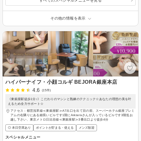
すべてのスペシャルメニューを見る
その他の情報を表示
ハイパーナイフ・小顔コルギ BEJORA銀座本店
4.6
(15件)
《東銀座駅徒歩1分♪》こだわりのマシンと熟練のテクニック☆あなたの理想の美を叶
えるため全力サポート☆
アクセス：都営浅草線≪東銀座駅≫A7出口を出て目の前、スーパーホテル銀座プレミ
アムの右隣りにある細長いビルです1階にArkterixさんが入っているビルです3階迄お
越し下さい、東京メトロ日比谷線≪東銀座駅≫3番出口より徒歩4分
◎ 本日空席あり
ポイントが貯まる・使える
メンズ歓迎
スペシャルメニュー