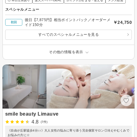
◎ 本日空席あり
楽天スーパーDEAL
ポイントが貯まる・使える
メンズ歓迎
スペシャルメニュー
後日【7,875円】相当ポイントバック／オーダーメ
￥24,750
初回
イド150分
すべてのスペシャルメニューを見る
その他の情報を表示
smile beauty Limauve
4.8
(7件)
《自由が丘駅徒歩4分♪♪》大人女性の悩みに寄り添う完全個室サロン◎冷えやむくみで
お悩みの方に☆