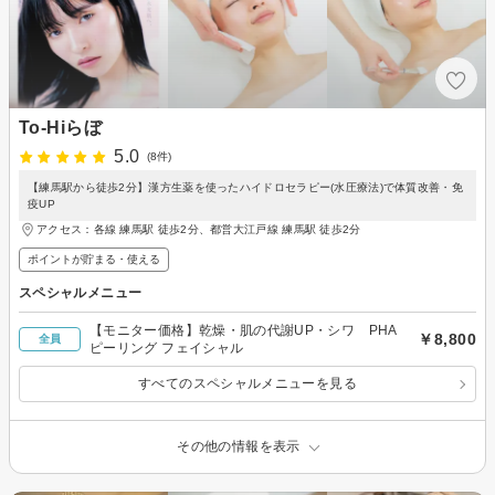
To-Hiらぼ
5.0
(8件)
【練馬駅から徒歩2分】漢方生薬を使ったハイドロセラピー(水圧療法)で体質改善・免
疫UP
アクセス：各線 練馬駅 徒歩2分、都営大江戸線 練馬駅 徒歩2分
ポイントが貯まる・使える
スペシャルメニュー
【モニター価格】乾燥・肌の代謝UP・シワ PHA
￥8,800
全員
ピーリング フェイシャル
すべてのスペシャルメニューを見る
その他の情報を表示