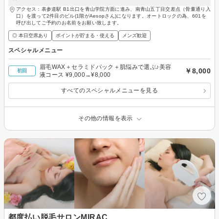
アクセス：表参道駅 B1出口を青山学院方面に進み、南青山五丁目交差点（骨董通り入
口）を渡って2件目のビル(1階がAesopさん)になります。オートロックの為、601を
呼び出してご予約のお名前をお願い致します。
◎ 本日空席あり
ポイントが貯まる・使える
メンズ歓迎
スペシャルメニュー
眉毛WAX＋セラミドパック＋肌悩みで選ぶ♪美容
￥8,000
初回
液コース ¥9,000→¥8,000
すべてのスペシャルメニューを見る
その他の情報を表示
都度払い脱毛サロンMIRAC