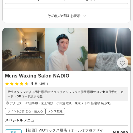
その他の情報を表示
Mens Waxing Salon NADIO
4.8
(26件)
男性スタッフによる男性専用のブラジリアンワックス脱毛専用サロン◆当日予約、カ
ード・QRコード決済可能
アクセス：JR山手線・京王電鉄・小田急電鉄・東京メトロ 新宿駅 徒歩3分
ポイントが貯まる・使える
メンズ歓迎
スペシャルメニュー
【初回】VIOワックス脱毛（オールオフorデザイ
￥5,000
初回