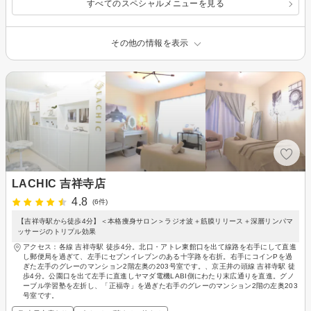
すべてのスペシャルメニューを見る
その他の情報を表示
LACHIC 吉祥寺店
4.8
(6件)
【吉祥寺駅から徒歩4分】＜本格痩身サロン＞ラジオ波＋筋膜リリース＋深層リンパマ
ッサージのトリプル効果
アクセス：各線 吉祥寺駅 徒歩4分。北口・アトレ東館口を出て線路を右手にして直進
し郵便局を過ぎて、左手にセブンイレブンのある十字路を右折。右手にコインPを過
ぎた左手のグレーのマンション2階左奥の203号室です。、京王井の頭線 吉祥寺駅 徒
歩4分。公園口を出て左手に直進しヤマダ電機LABI側にわたり末広通りを直進。グノ
ーブル学習塾を左折し、「正福寺」を過ぎた右手のグレーのマンション2階の左奥203
号室です。