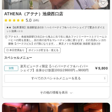
ATHENA（アテナ）池袋西口店
5.0
(3件)
★★【結果重視】池袋駅徒歩2分！ハイパーナイフ&ハイパーシェイプで驚きのダイエ
ット効果♪☆☆
アクセス：各線池袋駅C3出口から地上に出で右に進みファミリーマートとドリームコ
ーヒーの間を直進し、目の前の信号をマレーチャン側に渡ります。その先赤レンガの
建物【パークスビル】の7階になります。、東京メトロ有楽町線 池袋駅 徒歩2分
◎ 本日空席あり
ポイントが貯まる・使える
スペシャルメニュー
楽天ビューティ限定【ハイパーナイフ＆ハイパー
￥9,800
女性
シェイプ】全身かけ放題100分28600円→9800円
すべてのスペシャルメニューを見る
その他の情報を表示