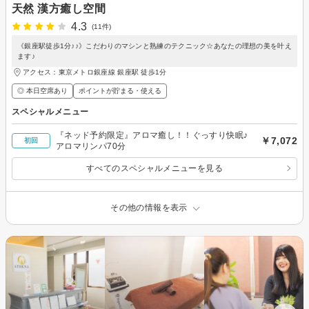
天然 漢方癒し空間
4.3
(11件)
《銀座駅徒歩1分♪♪》こだわりのマシンと熟練のテクニック☆あなたの理想の美を叶え
ます♪
アクセス：東京メトロ銀座線 銀座駅 徒歩1分
◎ 本日空席あり
ポイントが貯まる・使える
スペシャルメニュー
『ネッド予約限定』アロマ癒し！！ぐっすり快眠♪
￥7,072
初回
アロマリンパ70分
すべてのスペシャルメニューを見る
その他の情報を表示