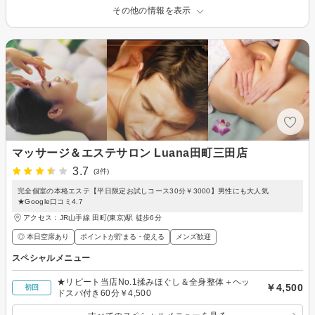
その他の情報を表示
マッサージ＆エステサロン Luana田町三田店
3.7
(3件)
完全個室の本格エステ【平日限定お試しコース30分￥3000】男性にも大人気
★Google口コミ4.7
アクセス：JR山手線 田町(東京)駅 徒歩6分
◎ 本日空席あり
ポイントが貯まる・使える
メンズ歓迎
スペシャルメニュー
★リピート当店No.1揉みほぐし＆全身整体＋ヘッ
￥4,500
初回
ドスパ付き60分￥4,500