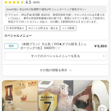
4.5
(68件)
2mmの短い毛もOK◎短期間で減毛が叶うシュガーリング脱毛サロン♪
アクセス：JR山手線 新宿駅 徒歩5分、新宿区役所方面へ サロンの入り口は大通り沿
いではなく、裏手の区役所駐輪場の目の前です。新宿ピカデリーを背にして左前方に
快活クラブ(ネットカフェ）があり、その隣に【新宿NOAビル】がございます。
◎ 本日空席あり
ポイントが貯まる・使える
メンズ歓迎
スペシャルメニュー
《体験プラン》大人気！VIO★ダブル脱毛【シュ
￥9,800
初回
ガーリング×光】 9800円！！
すべてのスペシャルメニューを見る
その他の情報を表示