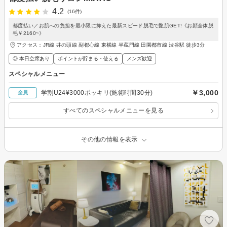
4.2
(16件)
都度払い／お肌への負担を最小限に抑えた最新スピード脱毛で艶肌GET!《お顔全体脱
毛￥2160~》
アクセス：JR線 井の頭線 副都心線 東横線 半蔵門線 田園都市線 渋谷駅 徒歩3分
◎ 本日空席あり
ポイントが貯まる・使える
メンズ歓迎
スペシャルメニュー
￥3,000
学割U24¥3000ポッキリ(施術時間30分)
全員
すべてのスペシャルメニューを見る
その他の情報を表示