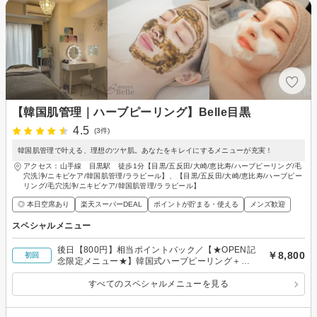
【韓国肌管理｜ハーブピーリング】Belle目黒
4.5
(3件)
韓国肌管理で叶える、理想のツヤ肌。あなたをキレイにするメニューが充実！
アクセス：山手線 目黒駅 徒歩1分【目黒/五反田/大崎/恵比寿/ハーブピーリング/毛
穴洗浄/ニキビケア/韓国肌管理/ララピール】、【目黒/五反田/大崎/恵比寿/ハーブピー
リング/毛穴洗浄/ニキビケア/韓国肌管理/ララピール】
◎ 本日空席あり
楽天スーパーDEAL
ポイントが貯まる・使える
メンズ歓迎
スペシャルメニュー
後日【800円】相当ポイントバック／【★OPEN記
￥8,800
初回
念限定メニュー★】韓国式ハーブピーリング＋ハ
イドラ毛穴洗浄
すべてのスペシャルメニューを見る