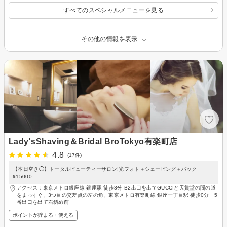
すべてのスペシャルメニューを見る
その他の情報を表示
Lady'sShaving＆Bridal BroTokyo有楽町店
4.8
(17件)
【本日空き◯】トータルビューティーサロン!光フォト＋シェービング＋パック
¥15000
アクセス：東京メトロ銀座線 銀座駅 徒歩3分 B2出口を出てGUCCIと天賞堂の間の道
をまっすぐ、3つ目の交差点の左の角、東京メトロ有楽町線 銀座一丁目駅 徒歩0分 5
番出口を出て右斜め前
ポイントが貯まる・使える