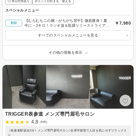
◎ 本日空席あり
ポイントが貯まる・使える
スペシャルメニュー
【むちむち二の腕・がちがち背中】徹底痩身！夏
￥7,980
初回
中に－3キロ！ラジオ波＆筋膜リリーストライアル
コース90
すべてのスペシャルメニューを見る
その他の情報を表示
TRIGGER表参道 メンズ専門眉毛サロン
4.8
(5件)
《表参道駅徒歩2分》メンズ専門眉毛サロン♪全席半個室で人目を気にせずリラックス
☆