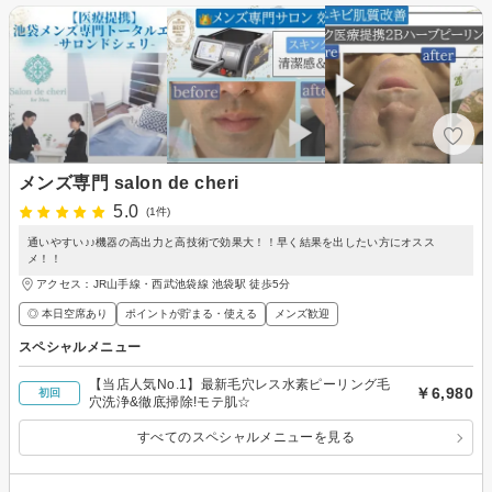
メンズ専門 salon de cheri
5.0
(1件)
通いやすい♪♪機器の高出力と高技術で効果大！！早く結果を出したい方にオスス
メ！！
アクセス：JR山手線・西武池袋線 池袋駅 徒歩5分
◎ 本日空席あり
ポイントが貯まる・使える
メンズ歓迎
スペシャルメニュー
【当店人気No.1】最新毛穴レス水素ピーリング毛
￥6,980
初回
穴洗浄&徹底掃除!モテ肌☆
すべてのスペシャルメニューを見る