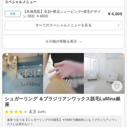
スペシャルメニュー
【本格美肌】全顔+襟足シェービング+眉毛デザイ
￥4,000
女性
ン 30分 ￥4000
すべてのスペシャルメニューを見る
その他の情報を表示
シュガーリング ＆ブラジリアンワックス脱毛LaMina銀
座
4.3
(24件)
速攻つるつる【シュガーリングVIO脱毛】￥6980で継続的に♪もうブラジリアンワッ
クスには戻れない！