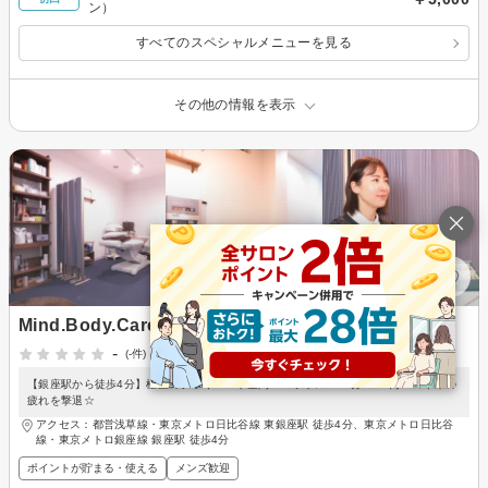
ン）
すべてのスペシャルメニューを見る
その他の情報を表示
Mind.Body.Care YuJu
-
(-件)
【銀座駅から徒歩4分】極上のプライベート空間 ヘッドスパ60分6600円 ☆年末の
疲れを撃退☆
アクセス：都営浅草線・東京メトロ日比谷線 東銀座駅 徒歩4分、東京メトロ日比谷
線・東京メトロ銀座線 銀座駅 徒歩4分
ポイントが貯まる・使える
メンズ歓迎