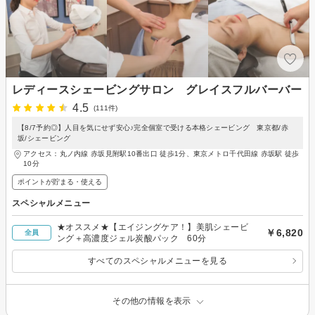
レディースシェービングサロン グレイスフルバーバー
4.5
(111件)
【8/7予約◎】人目を気にせず安心♪完全個室で受ける本格シェービング 東京都/赤
坂/シェービング
アクセス：丸ノ内線 赤坂見附駅10番出口 徒歩1分、東京メトロ千代田線 赤坂駅 徒歩
10分
ポイントが貯まる・使える
スペシャルメニュー
★オススメ★【エイジングケア！】美肌シェービ
￥6,820
全員
ング＋高濃度ジェル炭酸パック 60分
すべてのスペシャルメニューを見る
その他の情報を表示