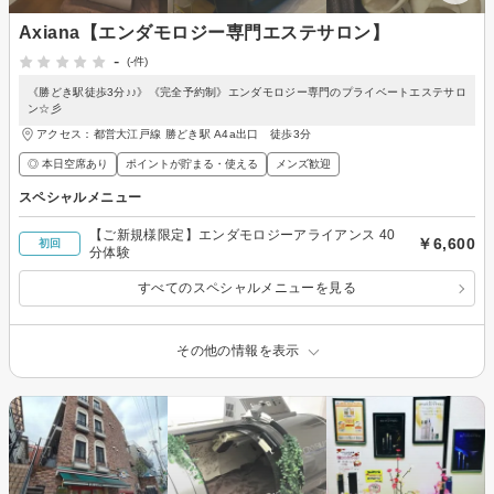
Axiana【エンダモロジー専門エステサロン】
-
(-件)
《勝どき駅徒歩3分♪♪》《完全予約制》エンダモロジー専門のプライベートエステサロ
ン☆彡
アクセス：都営大江戸線 勝どき駅 A4a出口 徒歩3分
◎ 本日空席あり
ポイントが貯まる・使える
メンズ歓迎
スペシャルメニュー
【ご新規様限定】エンダモロジーアライアンス 40
￥6,600
初回
分体験
すべてのスペシャルメニューを見る
その他の情報を表示