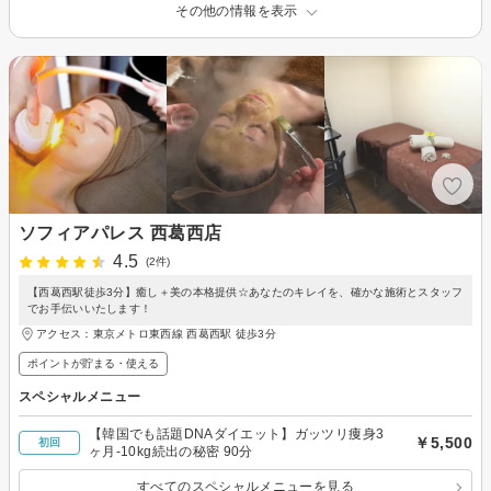
その他の情報を表示
ソフィアパレス 西葛西店
4.5
(2件)
【西葛西駅徒歩3分】癒し＋美の本格提供☆あなたのキレイを、確かな施術とスタッフ
でお手伝いいたします！
アクセス：東京メトロ東西線 西葛西駅 徒歩3分
ポイントが貯まる・使える
スペシャルメニュー
【韓国でも話題DNAダイエット】ガッツリ痩身3
￥5,500
初回
ヶ月-10kg続出の秘密 90分
すべてのスペシャルメニューを見る