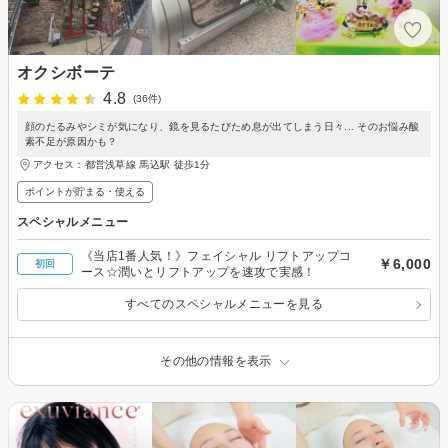
オクシボーテ
4.8
(36件)
顔のたるみやシミが気になり、鏡を見るたびため息が出てしまう日々... そのお悩み酸
素不足が原因かも？
アクセス：都営浅草線 馬込駅 徒歩1分
ポイントが貯まる・使える
スペシャルメニュー
《当店1番人気！》フェイシャル リフトアップコ
￥6,000
初回
ース☆潤いとリフトアップを速攻で実感！
すべてのスペシャルメニューを見る
その他の情報を表示