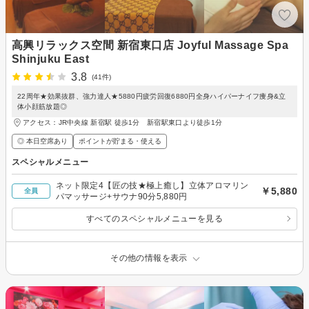
高興リラックス空間 新宿東口店 Joyful Massage Spa
Shinjuku East
3.8
(41件)
22周年★効果抜群、強力達人★5880円疲労回復6880円全身ハイパーナイフ痩身&立
体小顔筋放題◎
アクセス：JR中央線 新宿駅 徒歩1分 新宿駅東口より徒歩1分
◎ 本日空席あり
ポイントが貯まる・使える
スペシャルメニュー
ネット限定4【匠の技★極上癒し】立体アロマリン
￥5,880
全員
パマッサージ+サウナ90分5,880円
すべてのスペシャルメニューを見る
その他の情報を表示