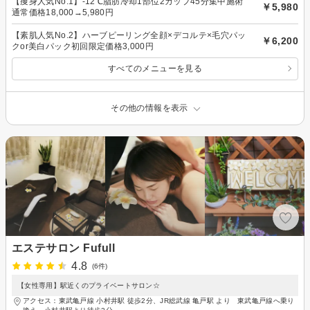
【痩身人気No.1】-12℃脂肪冷却1部位2カップ45分集中施術
￥5,980
通常価格18,000→5,980円
【素肌人気No.2】ハーブピーリング全顔×デコルテ×毛穴パッ
￥6,200
クor美白パック初回限定価格3,000円
すべてのメニューを見る
その他の情報を表示
エステサロン Fufull
4.8
(6件)
【女性専用】駅近くのプライベートサロン☆
アクセス：東武亀戸線 小村井駅 徒歩2分、JR総武線 亀戸駅 より 東武亀戸線へ乗り