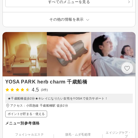
すべてのメニューを見る
その他の情報を表示
YOSA PARK herb charm 千歳船橋
4.5
(3件)
★千歳船橋徒歩2分★キレイになりたい女性をYOSAで全力サポート！
アクセス：小田急線 千歳船橋駅 徒歩2分
ポイントが貯まる・使える
メニュー別参考価格
エイジングケア・リフ
フェイシャルエステ
脱毛・ムダ毛処理
プ