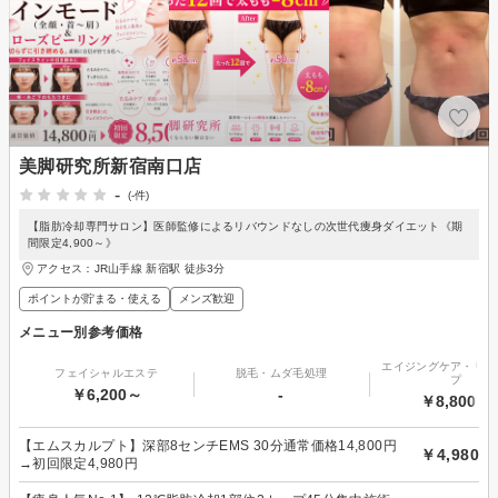
美脚研究所新宿南口店
-
(-件)
【脂肪冷却専門サロン】医師監修によるリバウンドなしの次世代痩身ダイエット《期
間限定4,900～》
アクセス：JR山手線 新宿駅 徒歩3分
ポイントが貯まる・使える
メンズ歓迎
メニュー別参考価格
エイジングケア・リフ
フェイシャルエステ
脱毛・ムダ毛処理
プ
￥6,200～
-
￥8,800～
【エムスカルプト】深部8センチEMS 30分通常価格14,800円
￥4,980
→初回限定4,980円