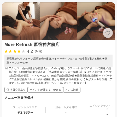
More Refresh 原宿神宮前店
4.2
(44件)
原宿駅2分.ラフォーレ原宿30秒♪痩身ハイパーナイフ&アロマ&小顔&毛穴&整体★個
室・ペアルームok
アクセス：山手線原宿駅徒歩2分、 Galaxy5秒、ラフォーレ原宿30秒、千代田線／副
都心線 明治神宮前駅徒歩1分 【感染防止ステッカー掲載店】★口コミ高評価 ！男女
大歓迎♪完全個室・ペアルームok、JR山手線渋谷駅9分★最新脂肪燃焼痩身ハイパーナ
イフ正規取扱店☆レベル高い施術に静かな空間,身体の疲れ,むくみがスッキリ改善【ア
ロマリンパ/足つぼ/整体/小顔/毛穴 /ヘッドスパ/フット角質ケア】
◎ 本日空席あり
ポイントが貯まる・使える
メンズ歓迎
メニュー別参考価格
エイジングケア・リフ
フェイシャルエステ
脱毛・ムダ毛処理
プ
￥2,980～
-
-