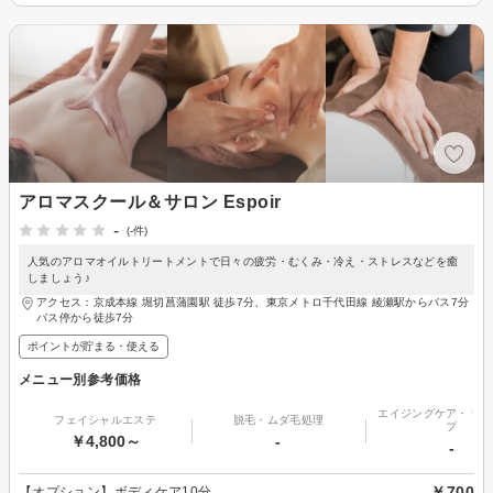
アロマスクール＆サロン Espoir
-
(-件)
人気のアロマオイルトリートメントで日々の疲労・むくみ・冷え・ストレスなどを癒
しましょう♪
アクセス：京成本線 堀切菖蒲園駅 徒歩7分、東京メトロ千代田線 綾瀬駅からバス7分
バス停から徒歩7分
ポイントが貯まる・使える
メニュー別参考価格
エイジングケア・リフ
フェイシャルエステ
脱毛・ムダ毛処理
プ
￥4,800～
-
-
￥700
【オプション】ボディケア10分