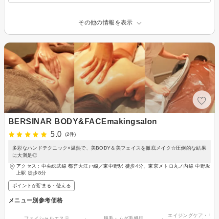
その他の情報を表示
BERSINAR BODY&FACEmakingsalon
5.0
(2件)
多彩なハンドテクニック×温熱で、美BODY＆美フェイスを徹底メイク☆圧倒的な結果
に大満足◎
アクセス：中央総武線 都営大江戸線／東中野駅 徒歩4分、東京メトロ丸ノ内線 中野坂
上駅 徒歩8分
ポイントが貯まる・使える
メニュー別参考価格
エイジングケア・リフ
フェイシャルエステ
脱毛・ムダ毛処理