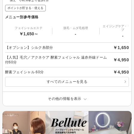
換え 小村井駅より徒歩2分
ポイントが貯まる・使える
メニュー別参考価格
エイジングケア・リフ
フェイシャルエステ
脱毛・ムダ毛処理
プ
￥1,650～
-
-
￥1,650
【オプション】シルク糸部分
【人気】毛穴／アクネケア 酵素フェイシャル 遠赤外線ドーム
￥4,950
付60分
￥4,950
酵素フェイシャル 60分
すべてのメニューを見る
その他の情報を表示