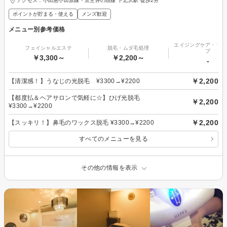
アクセス：小田急小田原線・京王井の頭線 下北沢駅 徒歩2分
ポイントが貯まる・使える
メンズ歓迎
メニュー別参考価格
エイジングケア・リフ
フェイシャルエステ
脱毛・ムダ毛処理
プ
￥3,300～
￥2,200～
-
￥2,200
【清潔感！】うなじの光脱毛 ¥3300→¥2200
【都度払＆ヘアサロンで気軽に☆】ひげ光脱毛
￥2,200
¥3300→¥2200
￥2,200
【スッキリ！】鼻毛のワックス脱毛 ¥3300→¥2200
すべてのメニューを見る
その他の情報を表示