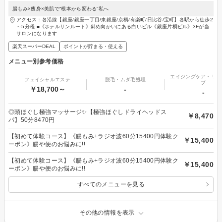
腸もみ×痩身×美肌で“根本から変わる”私へ
アクセス：各沿線【銀座/銀座一丁目/東銀座/京橋/有楽町/日比谷/宝町】各駅から徒歩2
～5分程 ■《ホテルサンルート》斜め向かいにある白いビル《銀座片桐ビル》3Fが当
サロンになります
楽天スーパーDEAL
ポイントが貯まる・使える
メニュー別参考価格
エイジングケア・リフ
フェイシャルエステ
脱毛・ムダ毛処理
プ
￥18,700～
-
-
◎頭ほぐし極強マッサージ✨【極強ほぐしドライヘッドス
￥8,470
パ】50分8470円
【初めて体験コース】《腸もみ+ラジオ波60分15400円体験ク
￥15,400
ーポン》腸や便のお悩みに!!
【初めて体験コース】《腸もみ+ラジオ波60分15400円体験ク
￥15,400
ーポン》腸や便のお悩みに!!
すべてのメニューを見る
その他の情報を表示