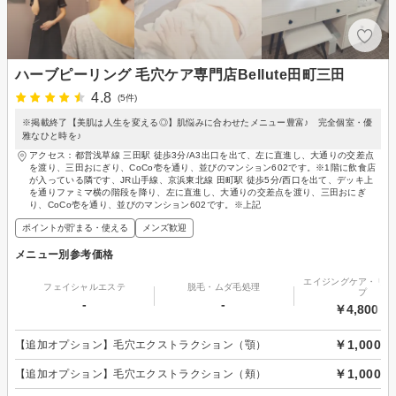
ハーブピーリング 毛穴ケア専門店Bellute田町三田
4.8
(5件)
※掲載終了【美肌は人生を変える◎】肌悩みに合わせたメニュー豊富♪ 完全個室・優
雅なひと時を♪
アクセス：都営浅草線 三田駅 徒歩3分/A3出口を出て、左に直進し、大通りの交差点
を渡り、三田おにぎり、CoCo壱を通り、並びのマンション602です。※1階に飲食店
が入っている隣です、JR山手線、京浜東北線 田町駅 徒歩5分/西口を出て、デッキ上
を通りファミマ横の階段を降り、左に直進し、大通りの交差点を渡り、三田おにぎ
り、CoCo壱を通り、並びのマンション602です。※上記
ポイントが貯まる・使える
メンズ歓迎
メニュー別参考価格
エイジングケア・リフ
フェイシャルエステ
脱毛・ムダ毛処理
プ
-
-
￥4,800～
￥1,000
【追加オプション】毛穴エクストラクション（顎）
￥1,000
【追加オプション】毛穴エクストラクション（頬）