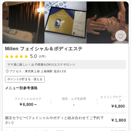
Milien フェイシャル＆ボディエステ
5.0
(1件)
ママ達に嬉しい！お子様連れOKのエステサロン☆
アクセス：東武東上線 上板橋駅 徒歩12分
ポイントが貯まる・使える
メニュー別参考価格
エイジングケア・リフ
フェイシャルエステ
脱毛・ムダ毛処理
プ
￥6,800～
-
￥6,800～
腸活セラピー(フェイシャルやボディと組み合わせてご予約下
￥1,800
さい)