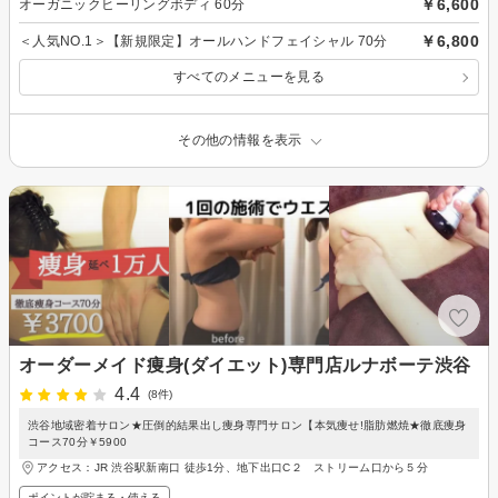
￥6,600
オーガニックヒーリングボディ 60分
￥6,800
＜人気NO.1＞【新規限定】オールハンドフェイシャル 70分
すべてのメニューを見る
その他の情報を表示
オーダーメイド痩身(ダイエット)専門店ルナボーテ渋谷
4.4
(8件)
渋谷地域密着サロン★圧倒的結果出し痩身専門サロン【本気痩せ!脂肪燃焼★徹底痩身
コース70分￥5900
アクセス：JR 渋谷駅新南口 徒歩1分、地下出口C２ ストリーム口から５分
ポイントが貯まる・使える