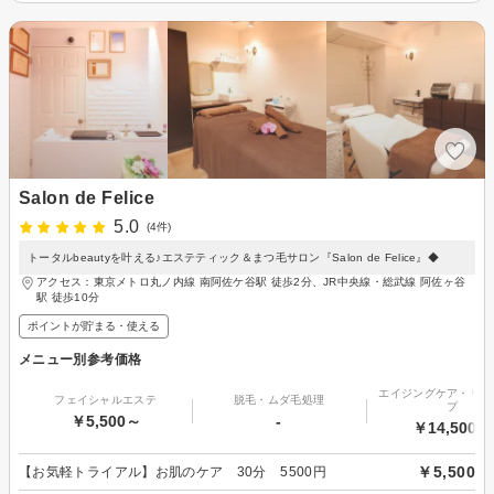
Salon de Felice
5.0
(4件)
トータルbeautyを叶える♪エステティック＆まつ毛サロン『Salon de Felice』◆
アクセス：東京メトロ丸ノ内線 南阿佐ケ谷駅 徒歩2分、JR中央線・総武線 阿佐ヶ谷
駅 徒歩10分
ポイントが貯まる・使える
メニュー別参考価格
エイジングケア・リフ
フェイシャルエステ
脱毛・ムダ毛処理
プ
￥5,500～
-
￥14,500～
￥5,500
【お気軽トライアル】お肌のケア 30分 5500円