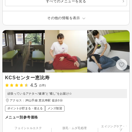
すべてのメニューを見る
その他の情報を表示
KCSセンター恵比寿
4.5
(1件)
頑張っているアナタへ“健康”と“癒し”をお届け☆
アクセス：JR山手線 恵比寿駅 徒歩3分
ポイントが貯まる・使える
メンズ歓迎
メニュー別参考価格
エイジングケア・リフ
フェイシャルエステ
脱毛・ムダ毛処理
プ