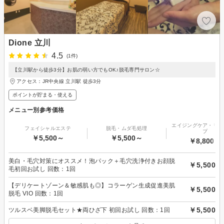
Dione 立川
4.5
(1件)
【立川駅から徒歩3分】お肌の弱い方でもOK♪脱毛専門サロン☆
アクセス：JR中央線 立川駅 徒歩3分
ポイントが貯まる・使える
メニュー別参考価格
エイジングケア・リフ
フェイシャルエステ
脱毛・ムダ毛処理
プ
￥5,500～
￥5,500～
￥8,800～
美白・毛穴対策にオススメ！泡パック＋毛穴洗浄付きお顔脱
￥5,500
毛初回お試し 回数：1回
【デリケートゾーン＆敏感肌も◎】コラーゲン生成促進美肌
￥5,500
脱毛 VIO 回数：1回
￥5,500
ツルスベ美脚脱毛セット★両ひざ下 初回お試し 回数：1回