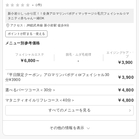
-
(-件)
新小岩☆しっかり圧！！全身アロマリンパボディマッサージ☆毛穴フェイシャル☆マ
タニティ赤ちゃん一緒OK
アクセス：JR総武本線 新小岩駅 徒歩9分
ポイントが貯まる・使える
メニュー別参考価格
エイジングケア・リフ
フェイシャルエステ
脱毛・ムダ毛処理
プ
￥6,800～
-
￥3,900～
『平日限定クーポン』アロマリンパボディorフェイシャル30
￥3,900
分¥3900
￥4,800
選べるパーツコース＜30分＞
￥4,800
マタニティオイルリフレコース＜40分＞
すべてのメニューを見る
その他の情報を表示