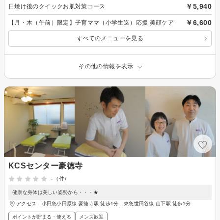
￥5,940
日焼け後のクイックお肌対策コース
￥6,600
【月・木（午前）限定】子育ママ（小学生迄）応援 美顔ケア
すべてのメニューを見る
その他の情報を表示
KCSセンター豪徳寺
-
(-件)
健康な身体は美しい姿勢から・・・★
アクセス：小田急小田原線 豪徳寺駅 徒歩1分、東急世田谷線 山下駅 徒歩1分
ポイントが貯まる・使える
メンズ歓迎