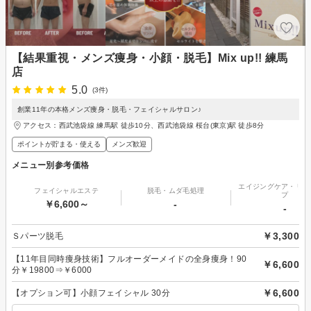
【結果重視・メンズ痩身・小顔・脱毛】Mix up!! 練馬
店
5.0
(3件)
創業11年の本格メンズ痩身・脱毛・フェイシャルサロン♪
アクセス：西武池袋線 練馬駅 徒歩10分、西武池袋線 桜台(東京)駅 徒歩8分
ポイントが貯まる・使える
メンズ歓迎
メニュー別参考価格
エイジングケア・リフ
フェイシャルエステ
脱毛・ムダ毛処理
プ
￥6,600～
-
-
￥3,300
Ｓパーツ脱毛
【11年目同時痩身技術】フルオーダーメイドの全身痩身！90
￥6,600
分￥19800⇒￥6000
￥6,600
【オプション可】小顔フェイシャル 30分