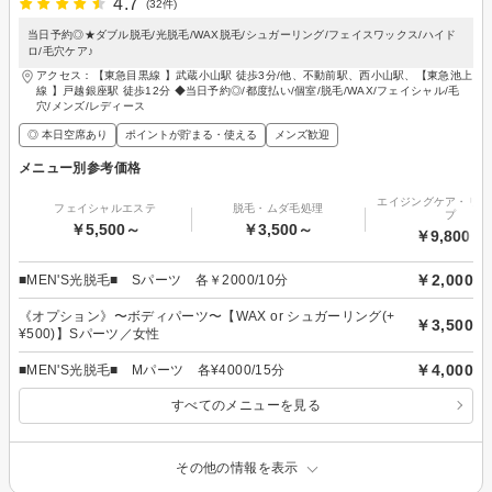
4.7
(32件)
当日予約◎★ダブル脱毛/光脱毛/WAX脱毛/シュガーリング/フェイスワックス/ハイド
ロ/毛穴ケア♪
アクセス：【東急目黒線 】武蔵小山駅 徒歩3分/他、不動前駅、西小山駅、【東急池上
線 】戸越銀座駅 徒歩12分 ◆当日予約◎/都度払い/個室/脱毛/WAX/フェイシャル/毛
穴/メンズ/レディース
◎ 本日空席あり
ポイントが貯まる・使える
メンズ歓迎
メニュー別参考価格
エイジングケア・リフ
フェイシャルエステ
脱毛・ムダ毛処理
プ
￥5,500～
￥3,500～
￥9,800～
￥2,000
■MEN'S光脱毛■ Sパーツ 各￥2000/10分
《オプション》〜ボディパーツ〜【WAX or シュガーリング(+
￥3,500
¥500)】Sパーツ／女性
￥4,000
■MEN'S光脱毛■ Mパーツ 各¥4000/15分
すべてのメニューを見る
その他の情報を表示