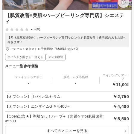
【肌質改善×美肌×ハーブピーリング専門店】シエステ
ィ
-
(-件)
【乃木坂駅徒歩5分】ハーブピーリング専門サロン☆彡肌質改善！透明感のあるお肌へ
導きます！
アクセス：東京メトロ千代田線 乃木坂駅 徒歩5分
ポイントが貯まる・使える
メンズ歓迎
メニュー別参考価格
エイジングケア・リフ
フェイシャルエステ
脱毛・ムダ毛処理
プ
-
-
￥11,000～
￥2,750
【オプション】リバイバルセラム
￥4,400
【オプション】エンザイムG ￥4,400～
【Open記念★】剥離なし！ハーブ＋［角質ケアor肌質改善］
￥5,500
¥5500
すべてのメニューを見る