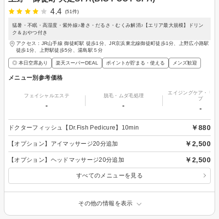
4.4
(51件)
猛暑・不眠・高湿度・紫外線♪暑さ・だるさ・むくみ解消♪【エリア最大規模】ドリン
ク＆おやつ付き
アクセス：JR山手線 御徒町駅 徒歩1分、JR京浜東北線御徒町徒歩1分、上野広小路駅
徒歩1分、上野駅徒歩5分、湯島駅５分
◎ 本日空席あり
楽天スーパーDEAL
ポイントが貯まる・使える
メンズ歓迎
メニュー別参考価格
エイジングケア・リフ
フェイシャルエステ
脱毛・ムダ毛処理
プ
-
-
-
￥880
ドクターフィッシュ【Dr.Fish Pedicure】10min
￥2,500
【オプション】アイマッサージ20分追加
￥2,500
【オプション】ヘッドマッサージ20分追加
すべてのメニューを見る
その他の情報を表示