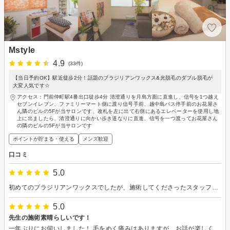
Mstyle
4.9
(33件)
【当日予約OK】駅近徒歩2分！話題のブラジリアンワックス&光脱毛のダブル脱毛が
大変人気です☆
アクセス：門前仲町駅4番出口徒歩4分 清澄通りを月島方面に直進し、信号を1つ越え
セブンイレブン、ファミリーマート側に渡り信号手前、越中島バス停手前のお花屋さ
ん隣のビルの5Fが当サロンです、改札を左に出て右側にあるエレベーターを使用し地
上に出ましたら、清澄通りに向かい歩き道なりに直進、信号を一つ渡ってお花屋さん
の隣のビルの5Fが当サロンです
ポイントが貯まる・使える
メンズ歓迎
口コミ
5.0
初めてのブラジリアンワックスでしたが、施術してくださったスタッフの方がとても優しく処置してくださったおかげで、安心してワックスをお任せすることができました。
5.0
先生の施術素晴らしいです！
一年ぶりにお伺いしました！ 毛をぬく痛みはありますが、お話が楽しくてあっというまに終わりました！ 追加の光脱毛メニューもその場で対応いただけてありがたかったです。 一年前にお話した内容も、記録していただいていたのか、覚えていただいていて、嬉しかったです！ 終わったあとにいれていただいたお紅茶もすごく美味しくて、毛抜きの痛みを我慢したご褒美の時間でした笑！仕上がりはお肌もつるつるで、レギンスを履いてもちくちくしたりしなくて快適です！ またよろしくお願いいたします！