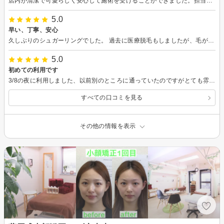
店内が清潔で可愛らしく安心して施術を受けることができました。担当の方も明るく、丁寧に声掛けをして施術をしてくださったので、良かったです！
5.0
早い、丁寧、安心
久しぶりのシュガーリングでした。 過去に医療脱毛もしましたが、毛が生えてきていたのが気になり、ネットで検索して口コミも良かったので伺いました。 しっかり説明(内容に対しても料金も)の後、丁寧に素早く施術していただきました。 多少痛みはありましたが、長く続く痛みではないので、安心できます。 通いやすい料金体系なのもうれしいです。 これからもお世話になりたいです。
5.0
初めての利用です
3/8の夜に利用しました、以前別のところに通っていたのですがとても雰囲気が良く、良いお店だと感じました。名前を失念してしまったのですが、施術していただいた方のご対応や説明も分かりやすく、アフターケアの注意点なども含めてとても満足できました。今回をきっかけに定期的にお願いしようと思っています。
すべての口コミを見る
その他の情報を表示