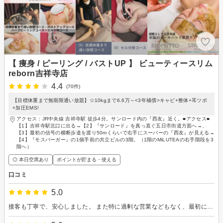
【 痩身 / ピーリング / バストUP 】 ビューティースリム
reborn吉祥寺店
4.4
(70件)
【目標体重まで無期限通い放題】☆10kgまで6.6万～<3年補償>キャビ+整体+耳ツボ
+加圧EMS!
アクセス：JR中央線 吉祥寺駅 徒歩4分。サンロード内の『西友』近く。■アクセス■
【1】吉祥寺駅北口に出る→【2】『サンロード』を真っ直ぐ五日市街道方面へ→、
【3】最初の信号の横断歩道を渡り50mくらいで右手にスーパーの『西友』が見える→
【4】『モスバーガー』の1個手前の共立ビルの3階。（1階のMiLUTEAの右手階段を3
階へ）
◎ 本日空席あり
ポイントが貯まる・使える
口コミ
5.0
接客も丁寧で、安心しました。 また特に過剰な営業などもなく、最初に考えていた予算内で契約ができました。これから通うので気になる部位が細くなるの楽しみです。