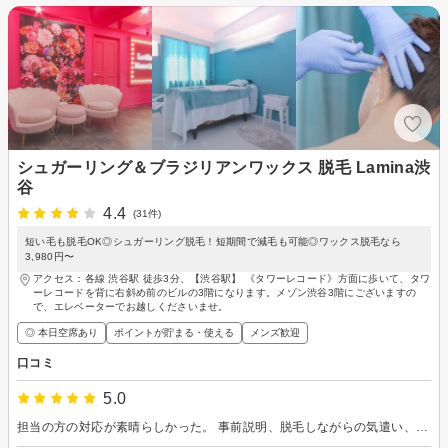
シュガーリング＆ブラジリアンワックス 脱毛 Lamina渋
谷
4.4
(31件)
短い毛も脱毛OK◎シュガーリング脱毛！短期間で減毛も可能◎ワックス脱毛なら
3,980円〜
アクセス：各線 渋谷駅 徒歩3分、【渋谷駅】 《タワーレコード》方面に歩いて、タワ
ーレコードを背に右斜め前のビルの3階になります。メゾン渋谷3階にございますの
で、エレベーターでお越しくださいませ。
◎ 本日空席あり
ポイントが貯まる・使える
メンズ歓迎
口コミ
5.0
担当の方の対応が素晴らしかった。 事前説明、脱毛しながらの気遣い、技術力 等。 またお願いしたいと思う方でした。