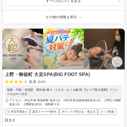
すべての口コミを見る
その他の情報を表示
上野・御徒町 大足SPA(BIG FOOT SPA)
4.4
(51件)
猛暑・不眠・高湿度・紫外線♪暑さ・だるさ・むくみ解消♪【エリア最大規模】ドリン
ク＆おやつ付き
アクセス：JR山手線 御徒町駅 徒歩1分、JR京浜東北線御徒町徒歩1分、上野広小路駅
徒歩1分、上野駅徒歩5分、湯島駅５分
◎ 本日空席あり
楽天スーパーDEAL
ポイントが貯まる・使える
メンズ歓迎
口コミ