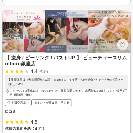
【 痩身 / ピーリング / バストUP 】 ビューティースリム
reborn銀座店
4.4
(61件)
【目標体重まで無期限通い放題】☆10kgまで6.6万～<3年補償>キャビ+整体+耳ツボ
+加圧EMS!
アクセス：3番出口より徒歩3分 ※住所非公開のため、来店時にお伝えします 銀座3丁
目 昭和通り沿い
◎ 本日空席あり
ポイントが貯まる・使える
口コミ
4.5
体形の変化を感じます！