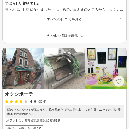
すばらしい施術でした
塙さんにお世話になりました。 はじめのお出迎えのところから、カウンセリング、施術中に至るまで細やかな気配りでとても終始癒やされました。 穏やかな柔らかいお人柄ですが、力か弱すぎるということもなく、絶妙な気持ちよさの力加減であっという間に体も心も夢心地でした。 運動を増やして、骨盤の開き、身体の歪みを改善していきたいと思います。 本当にありがとうございました、またぜひお世話になりたいです。
すべての口コミを見る
その他の情報を表示
オクシボーテ
4.8
(36件)
顔のたるみやシミが気になり、鏡を見るたびため息が出てしまう日々... そのお悩み酸
素不足が原因かも？
アクセス：都営浅草線 馬込駅 徒歩1分
ポイントが貯まる・使える