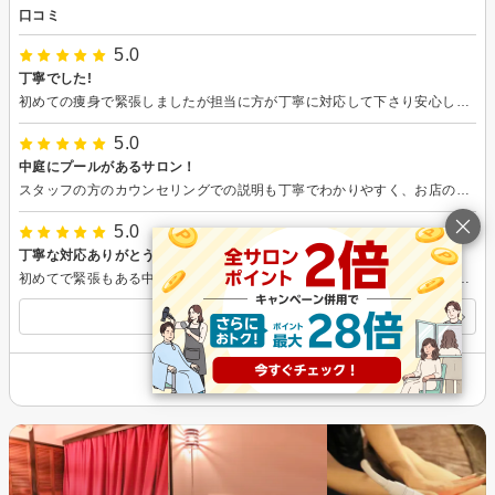
口コミ
5.0
丁寧でした!
初めての痩身で緊張しましたが担当に方が丁寧に対応して下さり安心してできました。 マシンの効果もすごく良かったです! これからダイエット頑張ろうと思います！！ 次回もよろしくお願いします。
5.0
中庭にプールがあるサロン！
スタッフの方のカウンセリングでの説明も丁寧でわかりやすく、お店の雰囲気もよかったです。 何より脱毛の効果が1回でもかなり実感出来ました!!痛みが不安でしたが特に痛みもなくリラックスして施術を受けられました。ありがとうございます。
5.0
丁寧な対応ありがとうございました
初めてで緊張もある中、カウンセリングから雰囲気が良くて安心しました。 肌質を教えてくれたり、家でのケア方法も教えてくれてとても参考になりました。 また時間も宜しくお願いします
すべての口コミを見る
その他の情報を表示