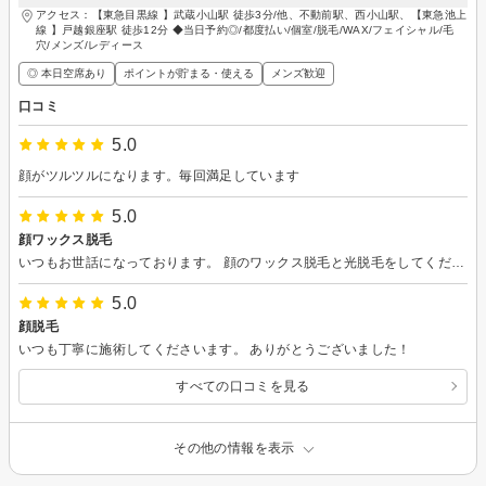
アクセス：【東急目黒線 】武蔵小山駅 徒歩3分/他、不動前駅、西小山駅、【東急池上
線 】戸越銀座駅 徒歩12分 ◆当日予約◎/都度払い/個室/脱毛/WAX/フェイシャル/毛
穴/メンズ/レディース
◎ 本日空席あり
ポイントが貯まる・使える
メンズ歓迎
口コミ
5.0
顔がツルツルになります。毎回満足しています
5.0
顔ワックス脱毛
いつもお世話になっております。 顔のワックス脱毛と光脱毛をしてくださいました。 丁寧に施術していただきました。ありがとうございます。
5.0
顔脱毛
いつも丁寧に施術してくださいます。 ありがとうございました！
すべての口コミを見る
その他の情報を表示