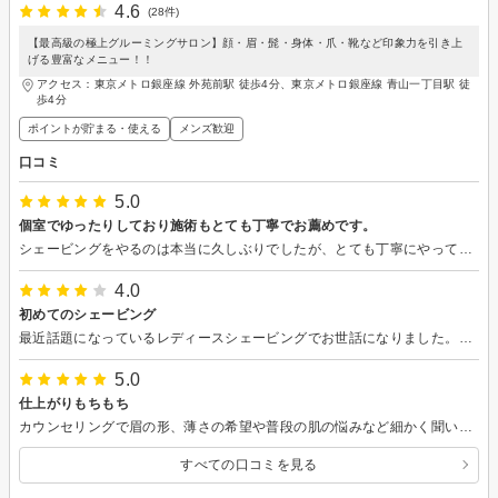
4.6
(28件)
【最高級の極上グルーミングサロン】顔・眉・髭・身体・爪・靴など印象力を引き上
げる豊富なメニュー！！
アクセス：東京メトロ銀座線 外苑前駅 徒歩4分、東京メトロ銀座線 青山一丁目駅 徒
歩4分
ポイントが貯まる・使える
メンズ歓迎
口コミ
5.0
個室でゆったりしており施術もとても丁寧でお薦めです。
シェービングをやるのは本当に久しぶりでしたが、とても丁寧にやっていただき有り難うございます。肌がすべすべになった気がします。癒されました。有り難うございます。又機会があれば是非利用させていただきたいと思います。足のマッサージも気持ちよかったです。
4.0
初めてのシェービング
最近話題になっているレディースシェービングでお世話になりました。元々肌が敏感で大丈夫かなと思いましたが、丁寧にカウンセリングして頂き､刺激の弱いもので施術してもらいました。その都度確認して頂き､とても安心してお任せできました。施術後の肌はモチモチで、明るくなったように感じます。また機会があればお世話になりたいと思います。
5.0
仕上がりもちもち
カウンセリングで眉の形、薄さの希望や普段の肌の悩みなど細かく聞いてくれました。 シェービング中もゆっくり丁寧に行ってくださりとても気持ちよかったです。少し寝てしまいました。 仕上げのパックや化粧水もしっかり浸透して仕上がりがもちもちで今まで見たことないくらいきれいな肌になりました！ とても満足です お店の雰囲気もかっこよくて素敵だし、個室で良かったです。
すべての口コミを見る