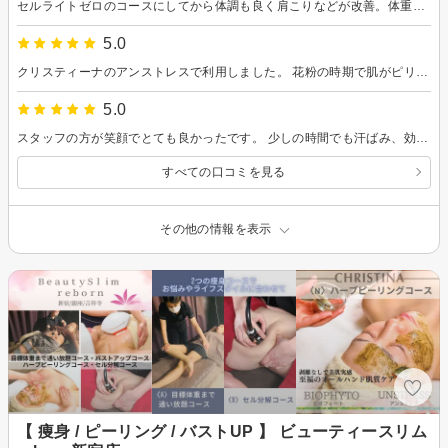
セルライトゼロのコースにしてから体調も良く肩こりなどが改善。体重減少は自分の食生活などもあり少しずつですが、体形の変化は感じてます。他のサロンでラジオ波系の施術を受けたこともありますが、半額〜1/3位の印象でコスパは良いと思います。目標体重まで頑張りたい！
5.0
クリスティーナのアンストレスで利用しました。 花粉の時期で肌がピリピリ乾燥していましたが、モチモチに生き返りました。 香りも甘く優しい匂いでおすすめです。 ホームケアでクリスティーナのアンストレスのナイトマスクをするとさらに効果的です。
5.0
スタッフの方が笑顔でとても良かったです。 少しの時間でも汗ばみ、効果も楽しみです。 これから頑張って通えそうです。
すべての口コミを見る
その他の情報を表示
【 痩身 / ピーリング / バストUP 】 ビューティースリム