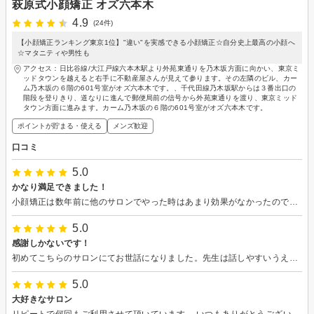
萩原式小顔矯正 オズ六本木
4.9
(24件)
【小顔矯正ランキング東京1位】"違い"を実感できる小顔矯正☆自分史上最高の小顔へ
☆マタニティや男性も
アクセス：日比谷線/大江戸線六本木駅より外苑東通りを乃木坂方面に向かい、東京ミ
ッドタウンを越えると右手に不動産屋さんが見えて参ります。その左隣のビル、カー
ム乃木坂の６階の601号室がオズ六本木です。、千代田線乃木坂駅からは３番出口の
階段を登りきり、道なりに進んで郵便局前の信号から外苑東通りを渡り、東京ミッド
タウン方面に進みます。カーム乃木坂の６階の601号室がオズ六本木です。
ポイントが貯まる・使える
メンズ歓迎
口コミ
5.0
かなり満足できました！
小顔矯正は数年前に他のサロンでやった時はあまり効果がなかったのでそれっきりだったのですが、ここのサロンさんではしっかりと効果が出て驚きでした。 痛みなども全くないので誰でも気軽に利用できると思います。 さらに小顔を安定させるようにこれからも通おうと思います。
5.0
感謝しかないです！
初めてこちらのサロンにてお世話になりました。先生は話しやすいうえに小顔にする技術が本当に凄いなと思いました。 施術も丁寧で痛みなどもなく顔が小さくなったので本当に感謝しかありません。
5.0
大好きなサロン