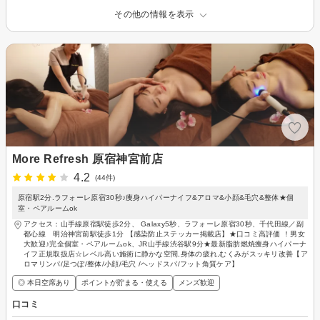
その他の情報を表示
More Refresh 原宿神宮前店
4.2
(44件)
原宿駅2分.ラフォーレ原宿30秒♪痩身ハイパーナイフ&アロマ&小顔&毛穴&整体★個
室・ペアルームok
アクセス：山手線原宿駅徒歩2分、 Galaxy5秒、ラフォーレ原宿30秒、千代田線／副
都心線 明治神宮前駅徒歩1分 【感染防止ステッカー掲載店】★口コミ高評価 ！男女
大歓迎♪完全個室・ペアルームok、JR山手線渋谷駅9分★最新脂肪燃焼痩身ハイパーナ
イフ正規取扱店☆レベル高い施術に静かな空間,身体の疲れ,むくみがスッキリ改善【ア
ロマリンパ/足つぼ/整体/小顔/毛穴 /ヘッドスパ/フット角質ケア】
◎ 本日空席あり
ポイントが貯まる・使える
メンズ歓迎
口コミ