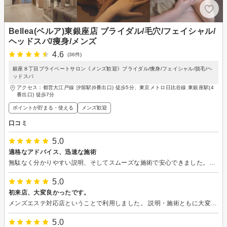
Bellea(ベルア)東銀座店 ブライダル/毛穴/フェイシャル/
ヘッドスパ/痩身/メンズ
4.6
(36件)
銀座８丁目プライベートサロン《メンズ歓迎》ブライダル/痩身/フェイシャル/脱毛/ヘ
ッドスパ
アクセス：都営大江戸線 汐留駅(6番出口) 徒歩5分、東京メトロ日比谷線 東銀座駅(4
番出口) 徒歩7分
ポイントが貯まる・使える
メンズ歓迎
口コミ
5.0
適格なアドバイス、迅速な施術
無駄なく分かりやすい説明、そしてスムーズな施術で安心できました。また、脱毛箇所の優先順位を相談したところ、部位を確認しながら丁寧に教えてくださり助かりました。
5.0
初来店、大変良かったです。
メンズエステ対応店ということで利用しました。 説明・施術ともに大変丁寧でした。 また施術は広々とした綺麗な個室で快適でした。 また来店したいと思います。
5.0