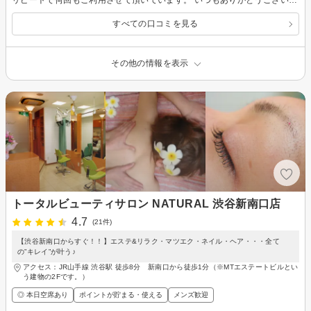
リピートで何回もご利用させて頂いています。 いつもありがとうございます♪ 痛みに敏感な私ですが、ここの小顔矯正は全く痛くなく楽しく通えています。 いろいろなコースがあるサロンですが小顔矯正を集中的にやってもらってます。断然効果があるのが丸分かりです。 マスクをつけないでも自信をもって仕事や街中を歩くことができてコンプレックスだった顔の大きさがいつのまにかそんなことすら忘れてる自分がいます！先生はいつも優しくせっしてくださいり、安心して通いやすいのも助かります。 これからもお世話になる大好きなサロンのうちの１つです。
すべての口コミを見る
その他の情報を表示
トータルビューティサロン NATURAL 渋谷新南口店
4.7
(21件)
【渋谷新南口からすぐ！！】エステ&リラク・マツエク・ネイル・ヘア・・・全て
の”キレイ”が叶う♪
アクセス：JR山手線 渋谷駅 徒歩8分 新南口から徒歩1分（※MTエステートビルとい
う建物の2Fです。）
◎ 本日空席あり
ポイントが貯まる・使える
メンズ歓迎