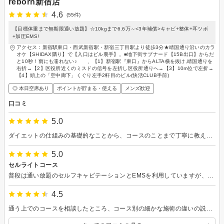
reborn新宿店
4.6
(55件)
【目標体重まで無期限通い放題】☆10kgまで6.6万～<3年補償>キャビ+整体+耳ツボ
+加圧EMS!
アクセス：新宿駅東口・西武新宿駅・新宿三丁目駅より徒歩3分★靖国通り沿いのカラ
オケ【SHIDAX隣り】で【入口はビル裏手】。■地下街サブナード【15B出口】からだ
と10秒！雨にも濡れない♪ 、【1】新宿駅『東口』からALTA横を抜け,靖国通りを
右折→【2】区役所近くのミスドの信号を左折し区役所通りへ→【3】10m位で左折→
【4】頭上の「空中廊下」くぐり左手2軒目のビル(快活CLUB手前)
◎ 本日空席あり
ポイントが貯まる・使える
メンズ歓迎
口コミ
5.0
ダイエットの仕組みの基礎的なことから、コースのことまで丁寧に教えていただき、安心して入会することができました。
5.0
セルライトコース
普段は通い放題のセルフキャビテーションとEMSを利用していますが、周年記念チケットを追加購入し、「セルライトコース」も受けています。ラジオ波とキャビテーションでしっかり温めた後、吸引ローラーマッサージ、さらにEMSと強力なフットポンプまで行う内容で、終わった後は毎回「効いた！」と実感できます。私の場合は数日間筋肉痛になるくらいしっかりアプローチしてくれます。一方、「セルゼロコース」は温めを重視した比較的痛みの少ない施術なので、リラックスしたい方にはこちらがおすすめです。私は多少痛くても、変化を実感しやすいセルライトコースの方が好みでした。このサロンの一番気に入っている点は、自分の予算や目的に合わせてコース内容を柔軟に調整してくれることです。支払い方法も相談しやすく、無理な勧誘もありません。キャンペーンや食品販売の押し売りもなく、自分のペースで長く通えるのが魅力です。もちろん、キャンペーンは内容によってはかなりお得なので、必要だと思えば利用する価値はあると思います。でも「契約を急かされる」という雰囲気がないので、安心して通い続けられるサロンだと感じています。
4.5
通う上でのコースを相談したところ、コース別の細かな施術の違いの説明や、自分の状態を見た上で、比較できる形での体験をさせてもらえ、信頼できるお店だと感じました。 1回の施術でも、むくみや詰まりが多少スッキリしました。 満足できる結果になるよう、食事や運動も心がけながら通います。