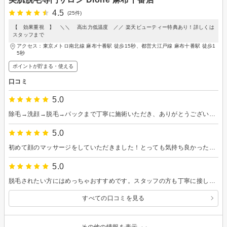
4.5
(25件)
【 効果重視 】 ＼＼ 高出力低温度 ／／ 楽天ビューティー特典あり！詳しくは
スタッフまで
アクセス：東京メトロ南北線 麻布十番駅 徒歩15秒、都営大江戸線 麻布十番駅 徒歩1
5秒
ポイントが貯まる・使える
口コミ
5.0
除毛→洗顔→脱毛→パックまで丁寧に施術いただき、ありがとうございました。 フェイシャルマッサージまでしていただき、施術後はすっきりとしました。 今後の脱毛効果も楽しみです。
5.0
初めて顔のマッサージをしていただきました！とっても気持ち良かったです！自分でもやったりしますが、力の入れ具合とかおすツボ？とかがやっぱりわからないので、プロにやってもらって大正解でした！
5.0
脱毛されたい方にはめっちゃおすすめです。スタッフの方も丁寧に接してくれるし、安心できる雰囲気です。
すべての口コミを見る
その他の情報を表示