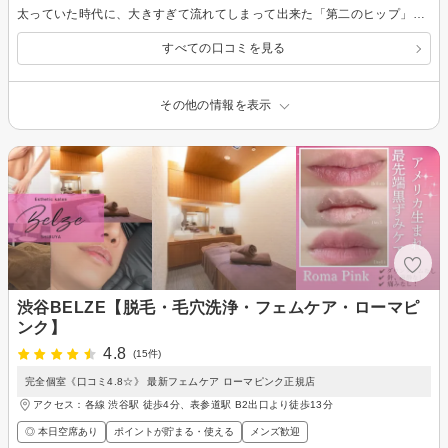
太っていた時代に、大きすぎて流れてしまって出来た「第二のヒップ」とも言うべきヒップ下の謎の「でっぱり」ですが…大福！？くらいのボリュームがありましたが、半分以下になったと思います♪♪ ハイパー自体は「痩せるもの」ではない、「肉を柔らかくする（脂肪を燃焼しやすくする）」、とネットで見たので、週に数回２～３時間している運動を、当日と翌日３時間、とかなり頑張ったからかも知れません… ただ、ウエストは（既に体操などでかなり頑張っているのですが）何をやっても59を切らず、、とハイパーにすがったのですが、効果を実感する事は出来ませんでした…泣 部位によって落ちやすさに違いがあるのか、「たっぷり贅肉が付いている箇所」には目覚ましい効果があるけれども、既に「かなり絞っている箇所」（贅肉というより、体操で筋肉も既にけっこう多いのでしょうか）には効果が出づらいのか、は分かりませんが… ただ「太もも（第二のヒップ）」に関しては、目に見える明らかな効果を感じる事が出来ましたので満足です！！
すべての口コミを見る
その他の情報を表示
渋谷BELZE【脱毛・毛穴洗浄・フェムケア・ローマピ
ンク】
4.8
(15件)
完全個室《口コミ4.8☆》 最新フェムケア ローマピンク正規店
アクセス：各線 渋谷駅 徒歩4分、表参道駅 B2出口より徒歩13分
◎ 本日空席あり
ポイントが貯まる・使える
メンズ歓迎