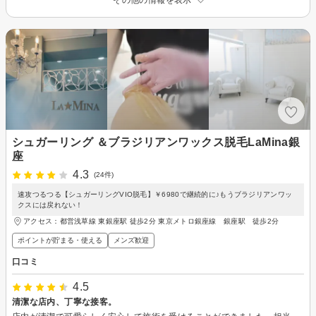
シュガーリング ＆ブラジリアンワックス脱毛LaMina銀
座
4.3
(24件)
速攻つるつる【シュガーリングVIO脱毛】￥6980で継続的に♪もうブラジリアンワッ
クスには戻れない！
アクセス：都営浅草線 東銀座駅 徒歩2分 東京メトロ銀座線 銀座駅 徒歩2分
ポイントが貯まる・使える
メンズ歓迎
口コミ
4.5
清潔な店内、丁寧な接客。