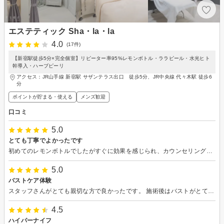
エステティック Sha・la・la
4.0
(17件)
【新宿駅徒歩5分×完全個室】リピーター率95%レモンボトル・ララピール・水光ヒト
幹導入・ハーブピーリ
アクセス：JR山手線 新宿駅 サザンテラス出口 徒歩5分、JR中央線 代々木駅 徒歩6
分
ポイントが貯まる・使える
メンズ歓迎
口コミ
5.0
とても丁寧でよかったです
初めてのレモンボトルでしたがすぐに効果を感じられ、カウンセリングもとても丁寧で悩みに合わせた提案をしてくれて大満足でした。
5.0
バストケア体験
スタッフさんがとても親切な方で良かったです。 施術後はバストがとても柔らかくなりびっくりました。
4.5
ハイパーナイフ