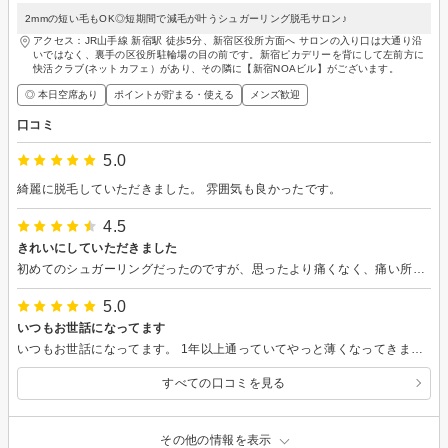
2mmの短い毛もOK◎短期間で減毛が叶うシュガーリング脱毛サロン♪
アクセス：JR山手線 新宿駅 徒歩5分、新宿区役所方面へ サロンの入り口は大通り沿
いではなく、裏手の区役所駐輪場の目の前です。新宿ピカデリーを背にして左前方に
快活クラブ(ネットカフェ）があり、その隣に【新宿NOAビル】がございます。
◎ 本日空席あり
ポイントが貯まる・使える
メンズ歓迎
口コミ
5.0
綺麗に脱毛していただきました。 雰囲気も良かったです。
4.5
きれいにしていただきました
初めてのシュガーリングだったのですが、思ったより痛くなく、痛い所は声をかけて頂けるので良かったです。ツルツルにしていただきました。続けて行きたいです。
5.0
いつもお世話になってます
いつもお世話になってます。 1年以上通っていてやっと薄くなってきました。 医療脱毛より時間はかかりますが、自己処理の必要がないのでいいです。
すべての口コミを見る
その他の情報を表示