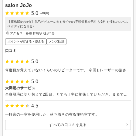
salon JoJo
5.0
(48件)
【拝島駅徒歩5分】脱毛デビューの方も安心のお手頃価格☆男性も女性も憧れのスベス
ベボディになれる♪
アクセス：各線 拝島駅 徒歩5分
ポイントが貯まる・使える
メンズ歓迎
口コミ
5.0
何度目か覚えていないくらいのリピーターです。 今回もレーザーの強さをあげてもらいましたが、痛みもなくスムーズに施術していただき、ありがとうございました。
5.0
大満足のサービス
全身脱毛に切り替えて2回目、とても丁寧に施術していただき、まるで介護を受けるかのようにされるがままで、効果が目に見えてあらわれてくるため感謝しかありません。美容マッサージのアドバイスもいただき有り難いです。痛みにも慣れてきた気がしています。
4.5
一軒家の一室を使用した、落ち着きの有る施術室です。
すべての口コミを見る