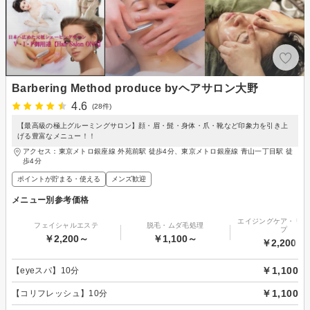
Barbering Method produce byヘアサロン大野
4.6
(28件)
【最高級の極上グルーミングサロン】顔・眉・髭・身体・爪・靴など印象力を引き上
げる豊富なメニュー！！
アクセス：東京メトロ銀座線 外苑前駅 徒歩4分、東京メトロ銀座線 青山一丁目駅 徒
歩4分
ポイントが貯まる・使える
メンズ歓迎
メニュー別参考価格
エイジングケア・リフ
フェイシャルエステ
脱毛・ムダ毛処理
プ
￥2,200～
￥1,100～
￥2,200～
￥1,100
【eyeスパ】10分
￥1,100
【コリフレッシュ】10分