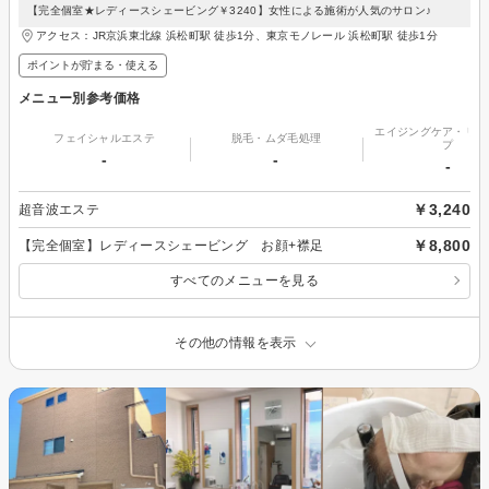
【完全個室★レディースシェービング￥3240】女性による施術が人気のサロン♪
アクセス：JR京浜東北線 浜松町駅 徒歩1分、東京モノレール 浜松町駅 徒歩1分
ポイントが貯まる・使える
メニュー別参考価格
エイジングケア・リフ
フェイシャルエステ
脱毛・ムダ毛処理
プ
-
-
-
￥3,240
超音波エステ
￥8,800
【完全個室】レディースシェービング お顔+襟足
すべてのメニューを見る
その他の情報を表示