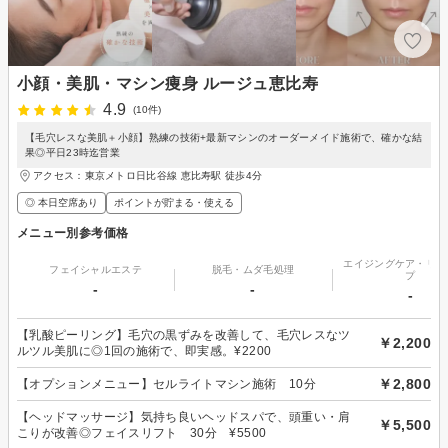
小顔・美肌・マシン痩身 ルージュ恵比寿
4.9
(10件)
【毛穴レスな美肌＋小顔】熟練の技術+最新マシンのオーダーメイド施術で、確かな結
果◎平日23時迄営業
アクセス：東京メトロ日比谷線 恵比寿駅 徒歩4分
◎ 本日空席あり
ポイントが貯まる・使える
メニュー別参考価格
エイジングケア・リフ
フェイシャルエステ
脱毛・ムダ毛処理
プ
-
-
-
【乳酸ピーリング】毛穴の黒ずみを改善して、毛穴レスなツ
￥2,200
ルツル美肌に◎1回の施術で、即実感。¥2200
￥2,800
【オプションメニュー】セルライトマシン施術 10分
【ヘッドマッサージ】気持ち良いヘッドスパで、頭重い・肩
￥5,500
こりが改善◎フェイスリフト 30分 ¥5500