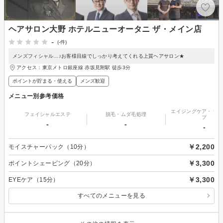
ヘアサロン大野 ホテルニューオータニ ザ・メイン店
-
(-件)
メンズフィシャル…♪お客様目線でしっかり考えてくれる上質ヘアサロン★
アクセス：東京メトロ銀座線 赤坂見附駅 徒歩3分
ポイントが貯まる・使える
メンズ歓迎
メニュー別参考価格
エイジングケア・リフ
フェイシャルエステ
脱毛・ムダ毛処理
プ
-
-
-
￥2,200
モイスチャーパック（10分）
￥3,300
ポイントシェービング（20分）
￥3,300
EYEケア（15分）
すべてのメニューを見る