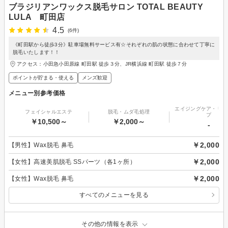
ブラジリアンワックス脱毛サロン TOTAL BEAUTY
LULA 町田店
4.5
(6件)
《町田駅から徒歩3分》駐車場無料サービス有☆それぞれの肌の状態に合わせて丁寧に
脱毛いたします！！
アクセス：小田急小田原線 町田駅 徒歩３分、JR横浜線 町田駅 徒歩７分
ポイントが貯まる・使える
メンズ歓迎
メニュー別参考価格
エイジングケア・リフ
フェイシャルエステ
脱毛・ムダ毛処理
プ
￥10,500～
￥2,000～
-
￥2,000
【男性】Wax脱毛 鼻毛
￥2,000
【女性】高速美肌脱毛 SSパーツ（各1ヶ所）
￥2,000
【女性】Wax脱毛 鼻毛
すべてのメニューを見る
その他の情報を表示