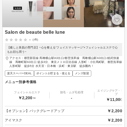
Salon de beaute belle lune
-
(-件)
【癒しと美肌の専門店】~心を整える“フェイスマッサージ”×フェイシャルエステで心
もお顔も潤う~
アクセス：都営新宿線 馬喰横山駅A3出口/都営浅草線 馬喰横山駅A3出口/総武快速
線 馬喰町駅A3出口 徒歩3分、東京メトロ日比谷線 人形町・小伝馬町駅、都営浅草線
人形町駅 徒歩5分 水天宮・日本橋・浜町・東京駅 徒歩圏内！
楽天スーパーDEAL
ポイントが貯まる・使える
メンズ歓迎
メニュー別参考価格
エイジングケア・リフ
フェイシャルエステ
脱毛・ムダ毛処理
プ
￥2,200～
-
￥11,000～
￥2,200
【オプション】パックグレードアップ
￥2,200
アイマスク