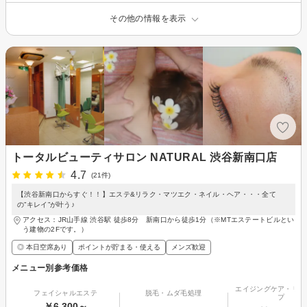
その他の情報を表示
トータルビューティサロン NATURAL 渋谷新南口店
4.7
(21件)
【渋谷新南口からすぐ！！】エステ&リラク・マツエク・ネイル・ヘア・・・全て
の”キレイ”が叶う♪
アクセス：JR山手線 渋谷駅 徒歩8分 新南口から徒歩1分（※MTエステートビルとい
う建物の2Fです。）
◎ 本日空席あり
ポイントが貯まる・使える
メンズ歓迎
メニュー別参考価格
エイジングケア・リフ
フェイシャルエステ
脱毛・ムダ毛処理
プ
￥6,300～
-