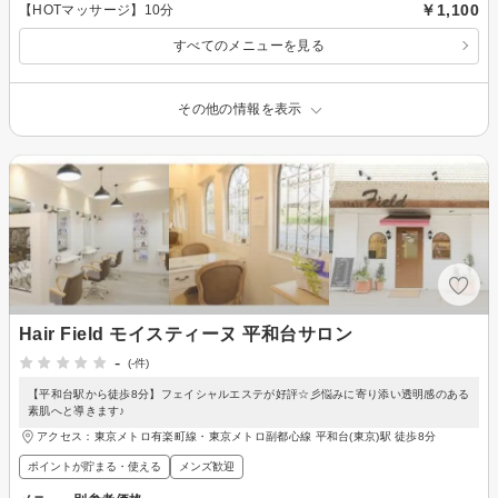
￥1,100
【HOTマッサージ】10分
すべてのメニューを見る
その他の情報を表示
Hair Field モイスティーヌ 平和台サロン
-
(-件)
【平和台駅から徒歩8分】フェイシャルエステが好評☆彡悩みに寄り添い透明感のある
素肌へと導きます♪
アクセス：東京メトロ有楽町線・東京メトロ副都心線 平和台(東京)駅 徒歩8分
ポイントが貯まる・使える
メンズ歓迎