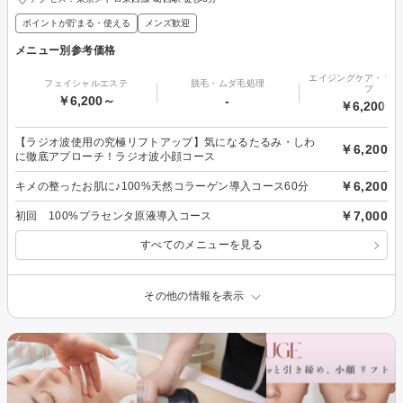
ポイントが貯まる・使える
メンズ歓迎
メニュー別参考価格
エイジングケア・リフ
フェイシャルエステ
脱毛・ムダ毛処理
プ
￥6,200～
-
￥6,200～
【ラジオ波使用の究極リフトアップ】気になるたるみ・しわ
￥6,200
に徹底アプローチ！ラジオ波小顔コース
￥6,200
キメの整ったお肌に♪100%天然コラーゲン導入コース60分
￥7,000
初回 100%プラセンタ原液導入コース
すべてのメニューを見る
その他の情報を表示