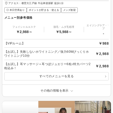
アクセス：都営大江戸線 牛込神楽坂駅 徒歩1分
◎ 本日空席あり
ポイントが貯まる・使える
メンズ歓迎
メニュー別参考価格
エイジングケア・リフ
フェイシャルエステ
脱毛・ムダ毛処理
プ
￥2,988～
￥5,988～
-
￥988
【VIPルーム】
【お試し】失敗しないホワイトニング／強力60Wびっくりホ
￥2,988
ワイトニング10分
【お試し】耳マッサージ＋耳つぼジュエリー6粒♪特大パーツ2
￥2,988
粒込み！
すべてのメニューを見る
その他の情報を表示