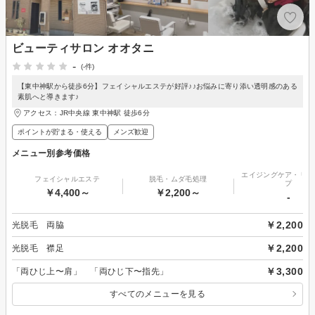
ビューティサロン オオタニ
-
(-件)
【東中神駅から徒歩6分】フェイシャルエステが好評♪♪お悩みに寄り添い透明感のある
素肌へと導きます♪
アクセス：JR中央線 東中神駅 徒歩6分
ポイントが貯まる・使える
メンズ歓迎
メニュー別参考価格
エイジングケア・リフ
フェイシャルエステ
脱毛・ムダ毛処理
プ
￥4,400～
￥2,200～
-
￥2,200
光脱毛 両脇
￥2,200
光脱毛 襟足
￥3,300
「両ひじ上〜肩」 「両ひじ下〜指先」
すべてのメニューを見る