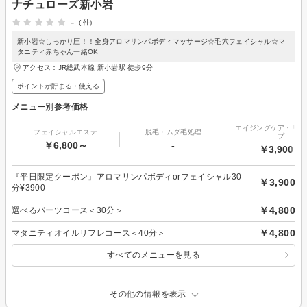
ナチュローズ新小岩
-
(-件)
新小岩☆しっかり圧！！全身アロマリンパボディマッサージ☆毛穴フェイシャル☆マ
タニティ赤ちゃん一緒OK
アクセス：JR総武本線 新小岩駅 徒歩9分
ポイントが貯まる・使える
メニュー別参考価格
エイジングケア・リフ
フェイシャルエステ
脱毛・ムダ毛処理
プ
￥6,800～
-
￥3,900～
『平日限定クーポン』アロマリンパボディorフェイシャル30
￥3,900
分¥3900
￥4,800
選べるパーツコース＜30分＞
￥4,800
マタニティオイルリフレコース＜40分＞
すべてのメニューを見る
その他の情報を表示