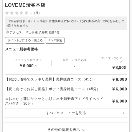
LOVEME渋谷本店
-
(-件)
《渋谷駅徒歩3分♪♪》＜小顔◇骨盤美矯正に特化◎＞上質で実感の高い技術を安心して
受けられます♪♪
アクセス：JR山手線 渋谷駅 徒歩3分
ポイントが貯まる・使える
メンズ歓迎
メニュー別参考価格
エイジングケア・リフ
フェイシャルエステ
脱毛・ムダ毛処理
プ
￥6,000～
-
￥8,900～
￥6,000
【お試し価格でスッキリ美脚】美脚痩身コース（45分）
￥6,000
【夏に向けてお試し価格】ボディ痩身特化コース（45分）
≪お出かけ前にサクッと小顔に≫小顔美矯正＋ドライヘッド
￥6,000
スパ付き（30分）
すべてのメニューを見る
その他の情報を表示