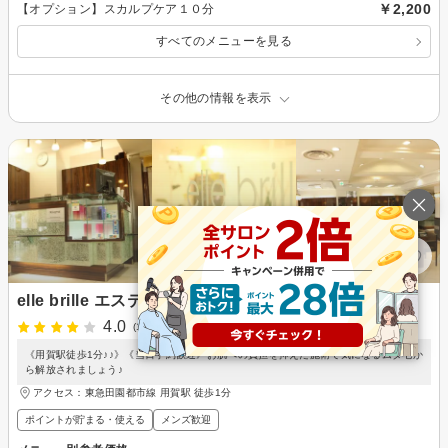
￥2,200
【オプション】スカルプケア１０分
すべてのメニューを見る
その他の情報を表示
elle brille エステティック 用賀
4.0
(1件)
《用賀駅徒歩1分♪♪》《当日予約歓迎》お肌への負担を抑えた施術で気になるムダ毛か
ら解放されましょう♪
アクセス：東急田園都市線 用賀駅 徒歩1分
ポイントが貯まる・使える
メンズ歓迎