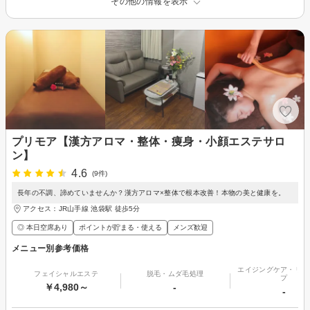
その他の情報を表示
プリモア【漢方アロマ・整体・痩身・小顔エステサロ
ン】
4.6
(9件)
長年の不調、諦めていませんか？漢方アロマ×整体で根本改善！本物の美と健康を。
アクセス：JR山手線 池袋駅 徒歩5分
◎ 本日空席あり
ポイントが貯まる・使える
メンズ歓迎
メニュー別参考価格
エイジングケア・リフ
フェイシャルエステ
脱毛・ムダ毛処理
プ
￥4,980～
-
-