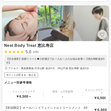
Nest Body Treat 恵比寿店
5.0
(1件)
【完全個室】筋膜リリース◆小顔矯正でお一人お一人のお悩み改善へ【恵比寿駅徒歩5
分】
アクセス：東急東横線 代官山駅 徒歩5分、JR山手線 恵比寿駅 徒歩5分
ポイントが貯まる・使える
メニュー別参考価格
エイジングケア・リフ
フェイシャルエステ
脱毛・ムダ毛処理
プ
￥6,500～
-
￥6,500～
【初回限定】オールハンドフェイシャルトリートメント 60
￥6,500