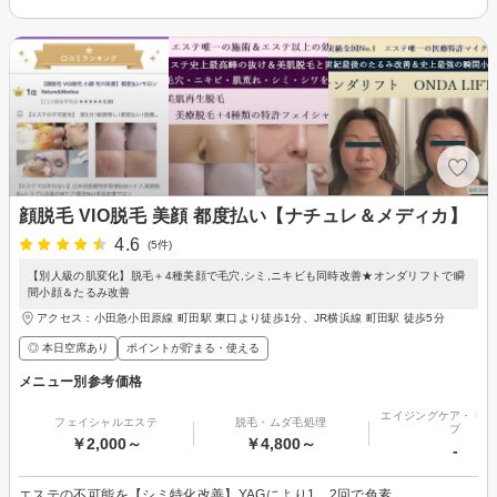
顔脱毛 VIO脱毛 美顔 都度払い【ナチュレ＆メディカ】
4.6
(5件)
【別人級の肌変化】脱毛＋4種美顔で毛穴,シミ,ニキビも同時改善★オンダリフトで瞬
間小顔＆たるみ改善
アクセス：小田急小田原線 町田駅 東口より徒歩1分、JR横浜線 町田駅 徒歩5分
◎ 本日空席あり
ポイントが貯まる・使える
メニュー別参考価格
エイジングケア・リフ
フェイシャルエステ
脱毛・ムダ毛処理
プ
￥2,000～
￥4,800～
-
エステの不可能を【シミ特化改善】YAGにより1、2回で色素