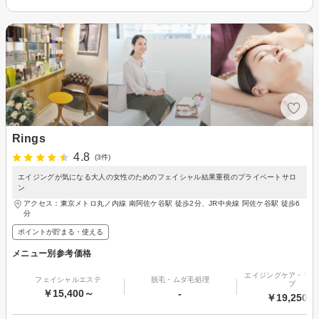
Rings
4.8
(3件)
エイジングが気になる大人の女性のためのフェイシャル結果重視のプライベートサロ
ン
アクセス：東京メトロ丸ノ内線 南阿佐ケ谷駅 徒歩2分、JR中央線 阿佐ケ谷駅 徒歩6
分
ポイントが貯まる・使える
メニュー別参考価格
エイジングケア・リフ
フェイシャルエステ
脱毛・ムダ毛処理
プ
￥15,400～
-
￥19,250～