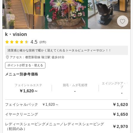
k・vision
4.5
(2件)
清潔感と確かな技術で暖かく迎えてくれるトータルビューティーサロン！！
アクセス：都営新宿線 瑞江駅 徒歩10分
ポイントが貯まる・使える
メニュー別参考価格
エイジングケア・リフ
フェイシャルエステ
脱毛・ムダ毛処理
プ
￥1,620～
-
-
￥1,620
フェイシャルパック ￥1,620～
￥1,650
イヤークリーニング
レディースシェービングメニュー／レディースシェービング
￥2,970
（初回のみ）