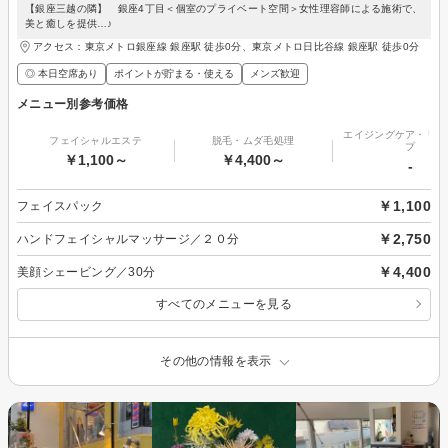
【銀座三越の隣】 銀座4丁目＜個室のプライベート空間＞女性理容師による施術で、
美と癒しを提供…♪
アクセス：東京メトロ銀座線 銀座駅 徒歩0分、東京メトロ日比谷線 銀座駅 徒歩0分
◎ 本日空席あり
ポイントが貯まる・使える
メンズ歓迎
メニュー別参考価格
エイジングケア・リフ
フェイシャルエステ
脱毛・ムダ毛処理
プ
￥1,100～
￥4,400～
-
￥1,100
フェイスパック
￥2,750
ハンドフェイシャルマッサージ／２０分
￥4,400
美顔シェービング／30分
すべてのメニューを見る
その他の情報を表示