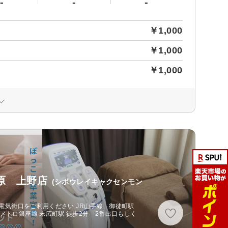
-
-
-
￥1,000
￥1,000
￥1,000
秋葉原 上野店
(シボウレイキャクセンモン
分 電気街口をご利用ください JR山手線 御徒町駅
メトロ銀座線 末広町駅 徒歩2分 2番出口もしく