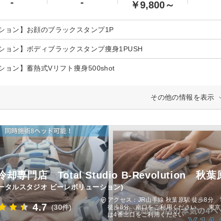
-
-
￥9,800～
ション】お顔のブラックスタンプ1P
ション】ボディブラックスタンプ痩身1PUSH
ション】蓄熱式Vリフト痩身500shot
その他の情報を表示
却専門店 Total Studio B-Revolution 
ータルスタジオ ビーレボリューション)
アクセス：JR山手線 秋葉原駅 徒歩8
4.7
(30件)
徒歩8分 南口をご利用ください。、東京
は4番出口をご利用ください