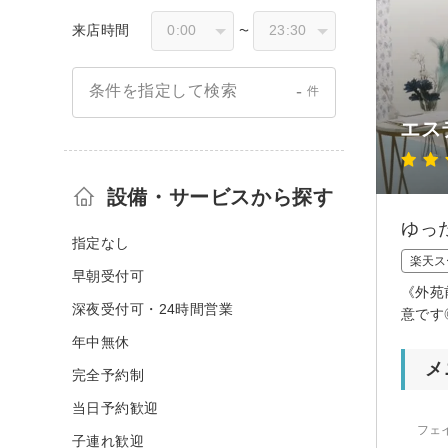
来店時間
〜
-
条件を指定して検索
件
エス
設備・サービスから探す
ゆっ
指定なし
楽天ス
早朝受付可
《外苑
深夜受付可・24時間営業
意です
年中無休
メ
完全予約制
当日予約歓迎
フェ
子連れ歓迎