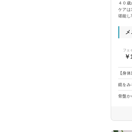
４０歳
ケアは
堪能し
メ
フェ
￥1
【身体
鏡をみ
骨盤か