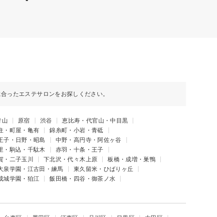
に合ったエステサロンをお探しください。
青山
原宿
渋谷
恵比寿・代官山・中目黒
住・町屋・亀有
錦糸町・小岩・青砥
王子・日野・昭島
中野・高円寺・阿佐ヶ谷
里・駒込・千駄木
赤羽・十条・王子
賀・二子玉川
下北沢・代々木上原
板橋・成増・巣鴨
大泉学園・江古田・練馬
東久留米・ひばりヶ丘
成城学園・狛江
飯田橋・四谷・御茶ノ水