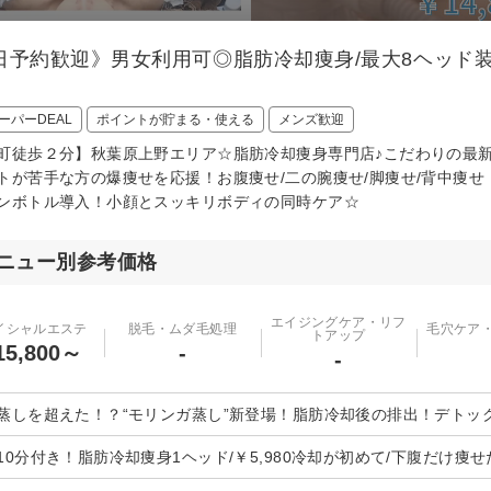
日予約歓迎》男女利用可◎脂肪冷却痩身/最大8ヘッド装
ーパーDEAL
ポイントが貯まる・使える
メンズ歓迎
町徒歩２分】秋葉原上野エリア☆脂肪冷却痩身専門店♪こだわりの最
トが苦手な方の爆痩せを応援！お腹痩せ/二の腕痩せ/脚痩せ/背中痩
ンボトル導入！小顔とスッキリボディの同時ケア☆
ニュー別参考価格
エイジングケア・リフ
イシャルエステ
脱毛・ムダ毛処理
毛穴ケア
トアップ
5,800～
-
-
蒸しを超えた！？“モリンガ蒸し”新登場！脂肪冷却後の排出！デトックス
10分付き！脂肪冷却痩身1ヘッド/￥5,980冷却が初めて/下腹だけ痩