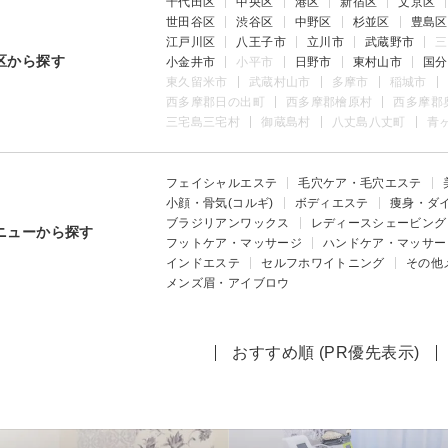
千代田区
中央区
港区
新宿区
文京区
世田谷区
渋谷区
中野区
杉並区
豊島区
江戸川区
八王子市
立川市
武蔵野市
三
区から探す
小金井市
小平市
日野市
東村山市
国分
東久留米市
武蔵村山市
多摩市
稲城市
西多摩郡日の出町
西多摩郡檜原村
西多摩郡
三宅島三宅村
御蔵島村
八丈島八丈町
青
フェイシャルエステ
毛穴ケア・毛穴エステ
小顔・骨気(コルギ)
ボディエステ
痩身・ダ
ブラジリアンワックス
レディースシェービング
ニューから探す
フットケア・マッサージ
ハンドケア・マッサー
インドエステ
セルフホワイトニング
その他
メンズ眉・アイブロウ
おすすめ順 (PR優先表示)