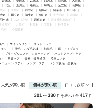
台東区
墨田区
江東区
品川区
目黒区
大田区
北区
荒川区
板橋区
練馬区
足立区
葛飾区
鷹市
青梅市
府中市
昭島市
調布市
町田市
寺市
国立市
福生市
狛江市
東大和市
清瀬市
羽村市
あきる野市
西東京市
西多摩郡瑞穂町
奥多摩町
大島町
利島村
新島村
神津島村
ヶ島村
小笠原村
美白
エイジングケア・リフトアップ
イエット
脱毛・ムダ毛処理
顔脱毛
眉・アイブロウ
ブライダルエステ・シェービング
バストアップ・ケア
ジ
角質ケア
骨格・骨盤矯正
韓国エステ
メニュー(エステ)
メンズエステ
メンズ脱毛・髭脱毛
人気が高い順
価格が安い順
口コミ数順
301
330
417
〜
件を表示 / 全
件