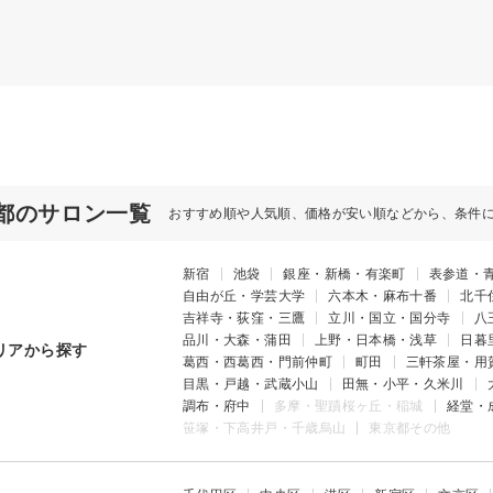
都のサロン一覧
おすすめ順や人気順、価格が安い順などから、条件
新宿
池袋
銀座・新橋・有楽町
表参道・
自由が丘・学芸大学
六本木・麻布十番
北千
吉祥寺・荻窪・三鷹
立川・国立・国分寺
八
品川・大森・蒲田
上野・日本橋・浅草
日暮
リアから探す
葛西・西葛西・門前仲町
町田
三軒茶屋・用
目黒・戸越・武蔵小山
田無・小平・久米川
調布・府中
多摩・聖蹟桜ヶ丘・稲城
経堂・
笹塚・下高井戸・千歳烏山
東京都その他