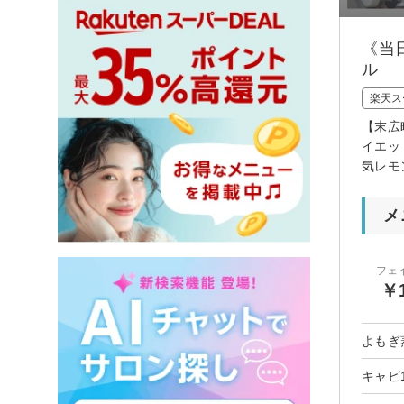
《当
ル
楽天ス
【末広
イエッ
気レモ
メ
フェ
￥1
よもぎ
キャビ