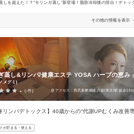
蒸しを超えた！？“モリンガ蒸し”新登場！脂肪冷却後の排出！デトックス
その他の情報を表示
ぎ蒸し&リンパ/健康エステ YOSA ハーブの恵み
ノメグミ)
-
(-件)
アクセス：西武多摩湖線 八坂(東京)駅 徒歩16
身リンパデトックス】40歳からの“代謝UPむくみ改善
トが貯まる・使える