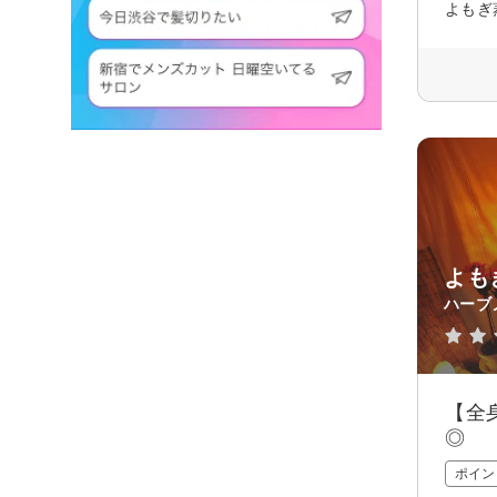
よもぎ
よも
ハーブ
【全
◎
ポイン