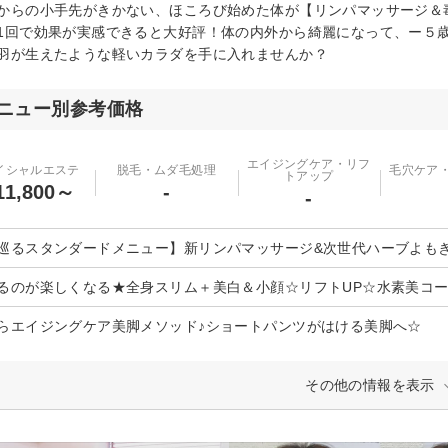
からの小手先がきかない、ほころび始めた体が【リンパマッサージ＆
1回で効果が実感できると大好評！体の内外から綺麗になって、ー５
羽が生えたような軽いカラダを手に入れませんか？
ニュー別参考価格
エイジングケア・リフ
イシャルエステ
脱毛・ムダ毛処理
毛穴ケア
トアップ
1,800～
-
-
巡るスタンダードメニュー】新リンパマッサージ&次世代ハーブよも
るのが楽しくなる★全身スリム＋美白＆小顔☆リフトUP☆水素美コー
らエイジングケア美脚メソッド♪ショートパンツがはける美脚へ☆
その他の情報を表示