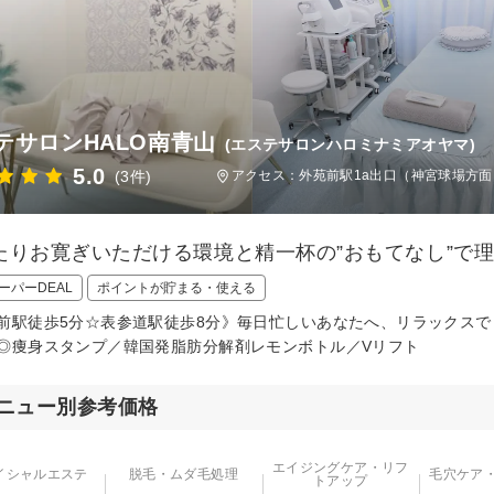
テサロンHALO南青山
(エステサロンハロミナミアオヤマ)
5.0
(3件)
アクセス：外苑前駅1a出口（神宮球場方面
たりお寛ぎいただける環境と精一杯の”おもてなし”で
ーパーDEAL
ポイントが貯まる・使える
前駅徒歩5分☆表参道駅徒歩8分》毎日忙しいあなたへ、リラックス
◎痩身スタンプ／韓国発脂肪分解剤レモンボトル／Vリフト
ニュー別参考価格
エイジングケア・リフ
イシャルエステ
脱毛・ムダ毛処理
毛穴ケア
トアップ