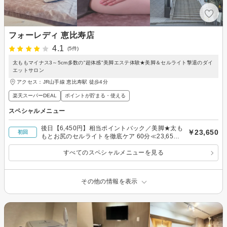
フォーレディ 恵比寿店
4.1
(5件)
太ももマイナス3～5cm多数の"超体感"美脚エステ体験★美脚＆セルライト撃退のダイ
エットサロン
アクセス：JR山手線 恵比寿駅 徒歩4分
楽天スーパーDEAL
ポイントが貯まる・使える
スペシャルメニュー
後日【6,450円】相当ポイントバック／美脚★太も
￥23,650
初回
もとお尻のセルライトを徹底ケア 60分≪23,650
円≫
すべてのスペシャルメニューを見る
その他の情報を表示