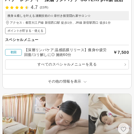
4.7
(22件)
痩身＆癒しを叶える凄腕技術の☆扉付き個室隠れ家サロン☆
アクセス：都営大江戸線 新宿西口駅 徒歩1分、JR線 新宿駅西口 徒歩1分
ポイントが貯まる・使える
スペシャルメニュー
【深層リンパケア.温感筋膜リリース】痩身や疲労
￥7,500
初回
回復/コリ解しに◎ 施術60分
すべてのスペシャルメニューを見る
その他の情報を表示