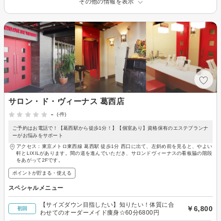
その他の情報を表示
サロン・ド・ヴィーナス 葛西店
-
(-件)
ご予約はお電話で！【葛西駅から徒歩1分！】【個室あり】資格保有のエステプランナ
ーがお悩みをサポート
アクセス：東京メトロ東西線 葛西駅 徒歩1分 西口に出て、左斜め前を見ると、やよい
軒とLIXILがあります。間の道を進んでいただき、サロンドヴィーナスの看板脇の階段
をあがって2Fです。
ポイントが貯まる・使える
スペシャルメニュー
【サイズダウン目指したい】知りたい！体質に合
￥6,800
初回
わせてのオーダーメイド痩身☆60分6800円