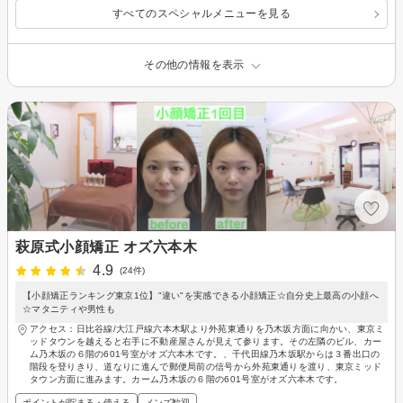
すべてのスペシャルメニューを見る
その他の情報を表示
萩原式小顔矯正 オズ六本木
4.9
(24件)
【小顔矯正ランキング東京1位】"違い"を実感できる小顔矯正☆自分史上最高の小顔へ
☆マタニティや男性も
アクセス：日比谷線/大江戸線六本木駅より外苑東通りを乃木坂方面に向かい、東京ミ
ッドタウンを越えると右手に不動産屋さんが見えて参ります。その左隣のビル、カー
ム乃木坂の６階の601号室がオズ六本木です。、千代田線乃木坂駅からは３番出口の
階段を登りきり、道なりに進んで郵便局前の信号から外苑東通りを渡り、東京ミッド
タウン方面に進みます。カーム乃木坂の６階の601号室がオズ六本木です。
ポイントが貯まる・使える
メンズ歓迎