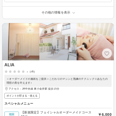
その他の情報を表示
ALIA
-
(-件)
＜オーダーメイドの施術をご提供＞こだわりのマシンと熟練のテクニック☆あなたの
理想の美を叶えます♪
アクセス：JR中央線 東小金井駅 徒歩15分
ポイントが貯まる・使える
スペシャルメニュー
【新規限定】フェイシャルオーダーメイドコース
￥6,000
初回