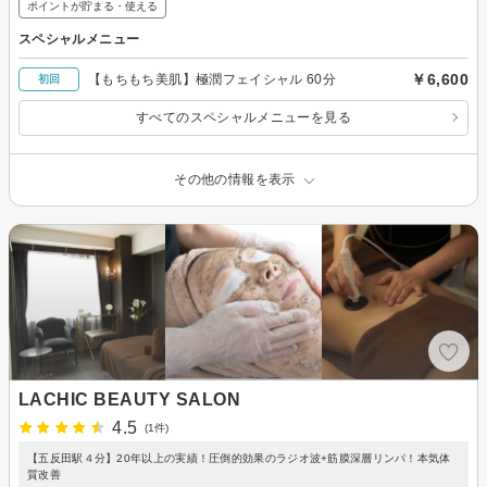
ポイントが貯まる・使える
スペシャルメニュー
￥6,600
【もちもち美肌】極潤フェイシャル 60分
初回
すべてのスペシャルメニューを見る
その他の情報を表示
LACHIC BEAUTY SALON
4.5
(1件)
【五反田駅４分】20年以上の実績！圧倒的効果のラジオ波+筋膜深層リンパ！本気体
質改善