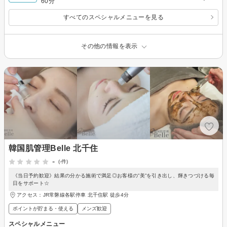
60分
すべてのスペシャルメニューを見る
その他の情報を表示
韓国肌管理Belle 北千住
-
(-件)
《当日予約歓迎》結果の分かる施術で満足◎お客様の”美”を引き出し、輝きつづける毎
日をサポート☆
アクセス：JR常磐線各駅停車 北千住駅 徒歩4分
ポイントが貯まる・使える
メンズ歓迎
スペシャルメニュー