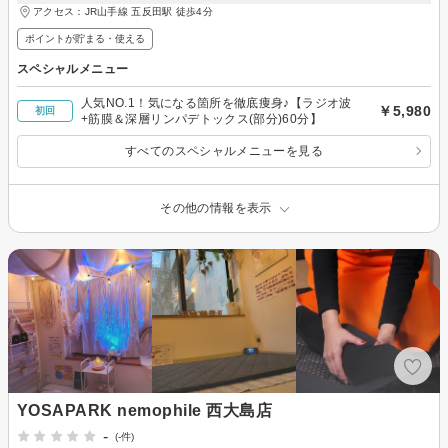
アクセス：JR山手線 五反田駅 徒歩4分
ポイントが貯まる・使える
スペシャルメニュー
人気NO.1！気になる箇所を徹底痩身♪【ラジオ波
￥5,980
初回
+筋膜＆深層リンパデトックス(部分)60分】
すべてのスペシャルメニューを見る
その他の情報を表示
YOSAPARK nemophile 西大島店
-
(-件)