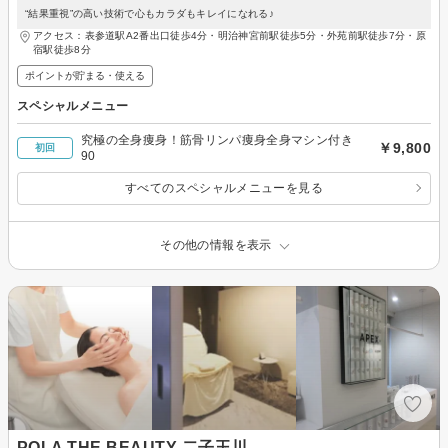
“結果重視”の高い技術で心もカラダもキレイになれる♪
アクセス：表参道駅A2番出口徒歩4分・明治神宮前駅徒歩5分・外苑前駅徒歩7分・原
宿駅徒歩8分
ポイントが貯まる・使える
スペシャルメニュー
究極の全身痩身！筋骨リンパ痩身全身マシン付き
￥9,800
初回
90
すべてのスペシャルメニューを見る
その他の情報を表示
POLA THE BEAUTY 二子玉川