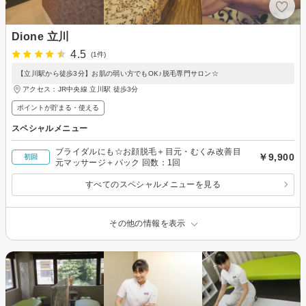
Dione 立川
4.5
(1件)
【立川駅から徒歩3分】お肌の弱い方でもOK♪脱毛専門サロン☆
アクセス：JR中央線 立川駅 徒歩3分
ポイントが貯まる・使える
スペシャルメニュー
ブライダルにも☆お顔脱毛＋目元・むくみ改善目
￥9,900
初回
元マッサージ＋パック 回数：1回
すべてのスペシャルメニューを見る
その他の情報を表示