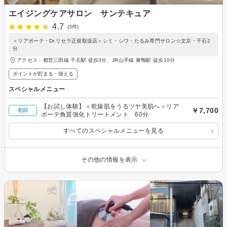
エイジングケアサロン サンテキュア
4.7
(3件)
＜リアボーテ・Dr.リセラ正規取扱店＞シミ・シワ・たるみ専門サロン☆文京・千石2
分
アクセス：都営三田線 千石駅 徒歩3分、JR山手線 巣鴨駅 徒歩10分
ポイントが貯まる・使える
スペシャルメニュー
【お試し体験】＜乾燥肌をうるツヤ美肌へ＞リア
￥7,700
初回
ボーテ角質強化トリートメント 60分
すべてのスペシャルメニューを見る
その他の情報を表示