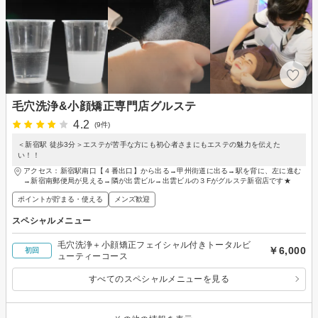
毛穴洗浄&小顔矯正専門店グルステ
4.2
(9件)
＜新宿駅 徒歩3分＞エステが苦手な方にも初心者さまにもエステの魅力を伝えた
い！！
アクセス：新宿駅南口【４番出口】から出る→甲州街道に出る→駅を背に、左に進む
→新宿南郵便局が見える→隣が出雲ビル→出雲ビルの３Fがグルステ新宿店です★
ポイントが貯まる・使える
メンズ歓迎
スペシャルメニュー
毛穴洗浄＋小顔矯正フェイシャル付きトータルビ
￥6,000
初回
ューティーコース
すべてのスペシャルメニューを見る