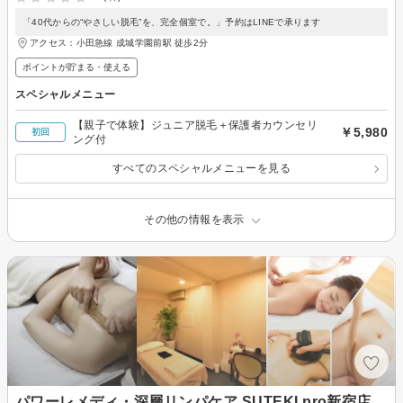
「40代からの“やさしい脱毛”を、完全個室で。」予約はLINEで承ります
アクセス：小田急線 成城学園前駅 徒歩2分
ポイントが貯まる・使える
スペシャルメニュー
【親子で体験】ジュニア脱毛＋保護者カウンセリ
￥5,980
初回
ング付
すべてのスペシャルメニューを見る
その他の情報を表示
パワーレメディ・深層リンパケア SUTEKI pro新宿店