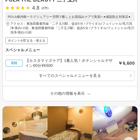
4.8
(2件)
POLA都内唯一ラグジュアリー空間で癒しとお肌悩みケアで美肌へ●感染防止対策店●
アクセス：東急田園都市線「二子玉川駅」徒歩5分 /ブライダル/フェイシャル/毛穴洗
浄/美白/小顔、東急田園都市線「二子玉川駅」徒歩5分 /ブライダル/フェイシャル/毛穴
洗浄/美白/小顔
ポイントが貯まる・使える
スペシャルメニュー
【カスタマイズケア】1番人気！ポテンシャルデザ
￥6,600
初回
イン60分¥6600
すべてのスペシャルメニューを見る
その他の情報を表示