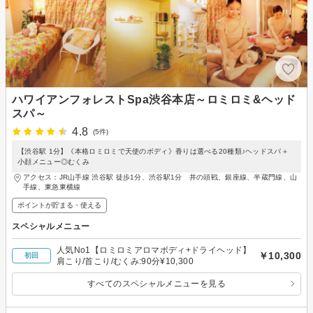
ハワイアンフォレストSpa渋谷本店～ロミロミ&ヘッド
スパ～
4.8
(5件)
【渋谷駅 1分】《本格ロミロミで天使のボディ》香りは選べる20種類♪ヘッドスパ＋
小顔メニュー◎むくみ
アクセス：JR山手線 渋谷駅 徒歩1分、渋谷駅1分 井の頭戦、銀座線、半蔵門線、山
手線、東急東横線
ポイントが貯まる・使える
スペシャルメニュー
人気No1【ロミロミアロマボディ+ドライヘッド】
￥10,300
初回
肩こり/首こり/むくみ:90分¥10,300
すべてのスペシャルメニューを見る