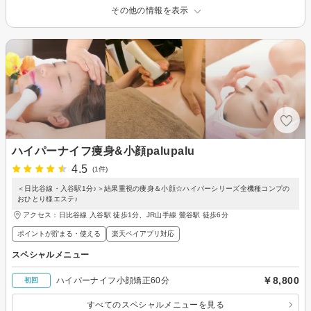
その他の情報を表示
ハイパーナイフ痩身&小顔palupalu
4.5
(1件)
＜日比谷線・入谷駅1分♪＞結果重視の痩身＆小顔☆ハイパーシリーズ全機種コンプの
おひとり様エステ♪
アクセス：日比谷線 入谷駅 徒歩1分、JR山手線 鶯谷駅 徒歩6分
ポイントが貯まる・使える
楽天ペイアプリ対応
スペシャルメニュー
￥8,800
ハイパーナイフ小顔矯正60分
初回
すべてのスペシャルメニューを見る