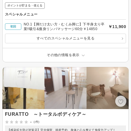
ポイントが貯まる・使える
スペシャルメニュー
NO.1【脚だけ太い方・むくみ脚に】下半身太り卒
￥11,900
初回
業!!吸引&痩身リンパマッサージ60分￥14850
すべてのスペシャルメニューを見る
その他の情報を表示
FURATTO ～トータルボディケア～
-
(-件)
【感染拡大防止対策店】完全個室、時差予約、身体と心を整えて免疫力アップ！