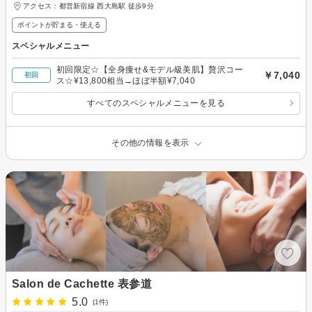
アクセス：都営新宿線 西大島駅 徒歩9分
ポイントが貯まる・使える
スペシャルメニュー
初回限定☆【全身痩せ&モデル級美肌】贅沢コー
￥7,040
初回
ス☆¥13,800相当→ほぼ半額¥7,040
すべてのスペシャルメニューを見る
その他の情報を表示
Salon de Cachette 表参道
5.0
(1件)