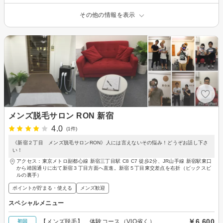
その他の情報を表示
メンズ脱毛サロン RON 新宿
4.0
(1件)
《新宿２丁目 メンズ脱毛サロンRON》人には言えないその悩み！どうぞお話し下さ
い！
アクセス：東京メトロ副都心線 新宿三丁目駅 C8 C7 徒歩2分、JR山手線 新宿駅東口
から靖国通りに出て新宿３丁目方面へ直進。新宿５丁目東交差点を右折（ビックスビ
ルの裏手）
ポイントが貯まる・使える
メンズ歓迎
スペシャルメニュー
￥6,600
【メンズ脱毛】 体験コース（VIO省く）
初回