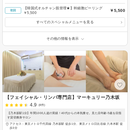
【韓国式オルチャン肌管理★】幹細胞ピーリング
￥5,500
初回
￥5,500
すべてのスペシャルメニューを見る
その他の情報を表示
【フェイシャル・リンパ専門店】マーキュリー乃木坂
4.9
(8件)
【乃木坂駅1分】年間1000人超の実績！40代からの本気痩せ。見た目年齢-5歳を目指
す貸切痩身サロン
アクセス：東京メトロ千代田線 乃木坂駅 徒歩1分、東京メトロ日比谷線 六本木駅 徒
歩3分