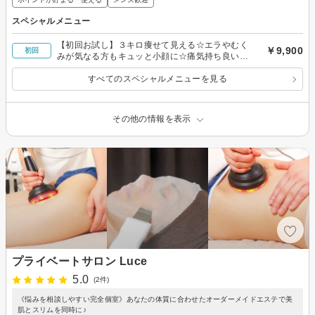
スペシャルメニュー
【初回お試し】３キロ痩せて見える☆エラやむく
￥9,900
初回
みが気なる方もキュッと小顔に☆痛気持ち良い小
顔矯正コース
すべてのスペシャルメニューを見る
その他の情報を表示
プライベートサロン Luce
5.0
(2件)
《悩みを相談しやすい完全個室》あなたの体質に合わせたオーダーメイドエステで美
肌とスリムを同時に♪