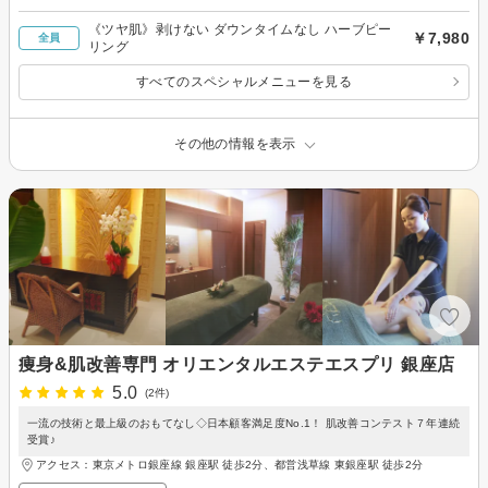
《ツヤ肌》剥けない ダウンタイムなし ハーブピー
￥7,980
全員
リング
すべてのスペシャルメニューを見る
その他の情報を表示
痩身&肌改善専門 オリエンタルエステエスプリ 銀座店
5.0
(2件)
一流の技術と最上級のおもてなし◇日本顧客満足度No.1！ 肌改善コンテスト７年連続
受賞♪
アクセス：東京メトロ銀座線 銀座駅 徒歩2分、都営浅草線 東銀座駅 徒歩2分