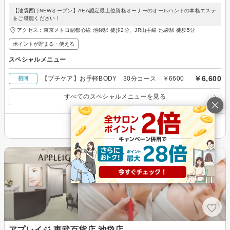
【池袋西口NEWオープン】AEA認定最上位資格オーナーのオールハンドの本格エステ
をご堪能ください！
アクセス：東京メトロ副都心線 池袋駅 徒歩2分、JR山手線 池袋駅 徒歩5分
ポイントが貯まる・使える
スペシャルメニュー
￥6,600
【プチケア】お手軽BODY 30分コース ￥6600
初回
すべてのスペシャルメニューを見る
その他の情報を表示
アプレイジ 東武百貨店 池袋店