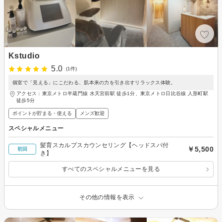
Kstudio
5.0
(1件)
個室で「見える」にこだわる、肌本来の力を引き出すリラックス体験。
アクセス：東京メトロ半蔵門線 水天宮前駅 徒歩1分、東京メトロ日比谷線 人形町駅
徒歩5分
ポイントが貯まる・使える
メンズ歓迎
スペシャルメニュー
髪育スカルプスカウンセリング【ヘッドスパ付
￥5,500
初回
き】
すべてのスペシャルメニューを見る
その他の情報を表示