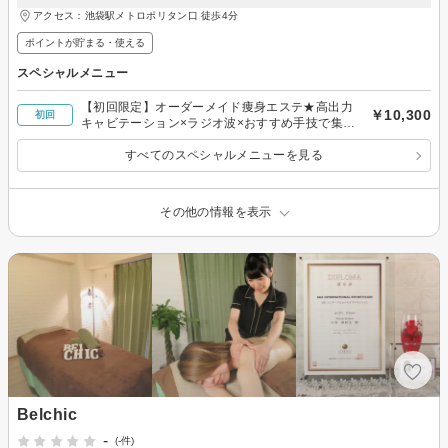
アクセス：池袋駅メトロポリタン口 徒歩4分
ポイントが貯まる・使える
スペシャルメニュー
【初回限定】オーダーメイド痩身エステ★高出力
￥10,300
初回
キャビテーション×ラジオ波×おすすめ手技で集中
痩せ60分
すべてのスペシャルメニューを見る
その他の情報を表示
Belchic
-
(-件)