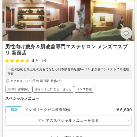
男性向け痩身＆肌改善専門エステサロン メンズエスプ
リ 新宿店
4.5
(3件)
一流の技術と最上級のおもてなし◇日本顧客満足度No.1！ 肌改善コンテスト７年連続
受賞♪
アクセス：JR山手線 新宿駅 徒歩2分
◎ 本日空席あり
ポイントが貯まる・使える
メンズ歓迎
スペシャルメニュー
￥6,600
メタボリックゼロ痩身60分
初回
すべてのスペシャルメニューを見る