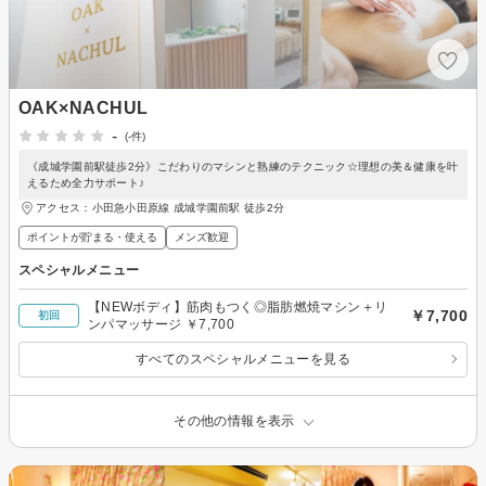
OAK×NACHUL
-
(-件)
《成城学園前駅徒歩2分》こだわりのマシンと熟練のテクニック☆理想の美＆健康を叶
えるため全力サポート♪
アクセス：小田急小田原線 成城学園前駅 徒歩2分
ポイントが貯まる・使える
メンズ歓迎
スペシャルメニュー
【NEWボディ】筋肉もつく◎脂肪燃焼マシン＋リ
￥7,700
初回
ンパマッサージ ￥7,700
すべてのスペシャルメニューを見る
その他の情報を表示