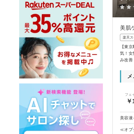
美肌
楽天ス
【東京
気！女
み改善
メ
フェ
￥1
美容液
≪オプ