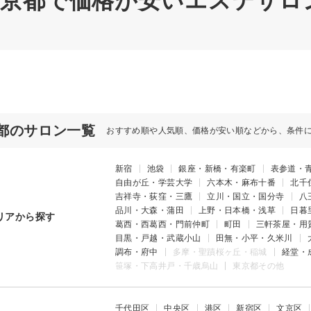
 東京都で価格が安いエステサロ
都のサロン一覧
おすすめ順や人気順、価格が安い順などから、条件
新宿
池袋
銀座・新橋・有楽町
表参道・
自由が丘・学芸大学
六本木・麻布十番
北千
吉祥寺・荻窪・三鷹
立川・国立・国分寺
八
品川・大森・蒲田
上野・日本橋・浅草
日暮
リアから探す
葛西・西葛西・門前仲町
町田
三軒茶屋・用
目黒・戸越・武蔵小山
田無・小平・久米川
調布・府中
多摩・聖蹟桜ヶ丘・稲城
経堂・
笹塚・下高井戸・千歳烏山
東京都その他
千代田区
中央区
港区
新宿区
文京区