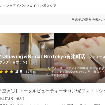
ション≫アイパック＆イオン導入ケア
その他の情報を表示
y'sShaving＆Bridal BroTokyo有楽町店
(レディー
ウラクチョウテン)
アクセス：東京メトロ銀座線 銀座駅 徒歩
4.8
(17件)
すぐ、3つ目の交差点の左の角、東京メト
て右斜め前
日空き◯】トータルビューティーサロン!光フォト＋シェー
トが貯まる・使える