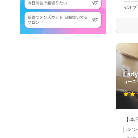
≪オプ
Lad
ョーユ
【本
ポイン