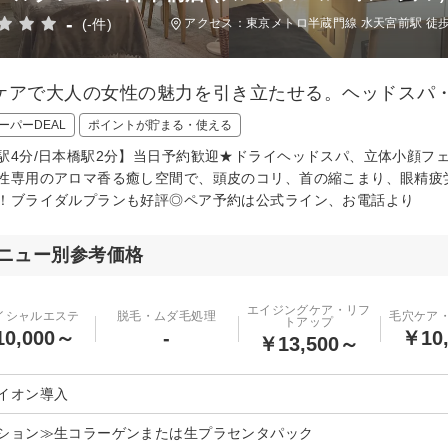
-
(-件)
アクセス：東京メトロ半蔵門線 水天宮前駅 徒歩
ケアで大人の女性の魅力を引き立たせる。ヘッドスパ
ーパーDEAL
ポイントが貯まる・使える
駅4分/日本橋駅2分】当日予約歓迎★ドライヘッドスパ、立体小顔フ
性専用のアロマ香る癒し空間で、頭皮のコリ、首の縮こまり、眼精疲
！ブライダルプランも好評◎ペア予約は公式ライン、お電話より
ニュー別参考価格
エイジングケア・リフ
イシャルエステ
脱毛・ムダ毛処理
毛穴ケア
トアップ
0,000～
-
￥10
￥13,500～
イオン導入
ション≫生コラーゲンまたは生プラセンタパック