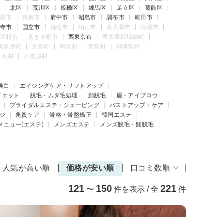
北区
荒川区
板橋区
練馬区
足立区
葛飾区
鷹市
青梅市
府中市
昭島市
調布市
町田市
寺市
国立市
福生市
狛江市
東大和市
清瀬市
羽村市
あきる野市
西東京市
西多摩郡瑞穂町
奥多摩町
大島町
利島村
新島村
神津島村
ヶ島村
小笠原村
美白
エイジングケア・リフトアップ
イエット
脱毛・ムダ毛処理
顔脱毛
眉・アイブロウ
ブライダルエステ・シェービング
バストアップ・ケア
ジ
角質ケア
骨格・骨盤矯正
韓国エステ
メニュー(エステ)
メンズエステ
メンズ脱毛・髭脱毛
人気が高い順
価格が安い順
口コミ数順
121
150
221
〜
件を表示 / 全
件