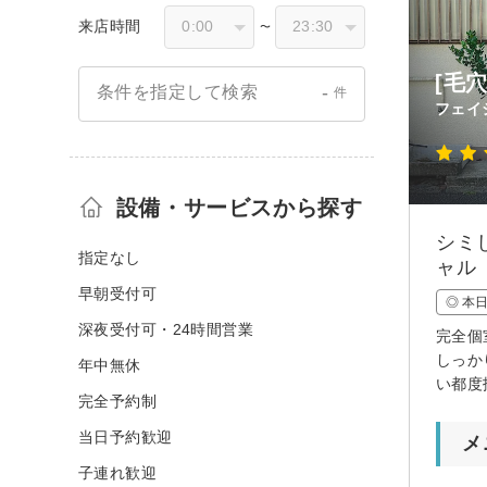
来店時間
〜
[毛
-
条件を指定して検索
件
フェイ
設備・サービスから探す
シミ
指定なし
ャル
早朝受付可
◎ 本
深夜受付可・24時間営業
完全個
しっか
年中無休
い都度
完全予約制
当日予約歓迎
メ
子連れ歓迎