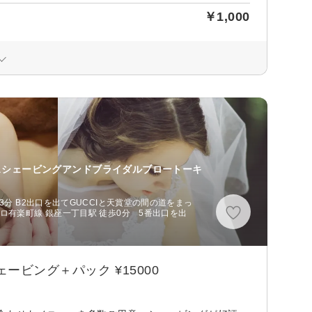
￥1,000
スシェービングアンドブライダルブロートーキ
3分 B2出口を出てGUCCIと天賞堂の間の道をまっ
ロ有楽町線 銀座一丁目駅 徒歩0分 5番出口を出
ビング＋パック ¥15000