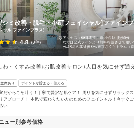
穴/シミ改善・脱毛・小顔フェイシャル]ファイン
シャル ファインプラス)
アクセス：🚃都電荒川線 小台駅 徒歩5
4.8
(3件)
な方は公式ラインより無料相談させて頂いて
分/JR尾久駅徒歩8分/東京さくらトラム（
しわ・くすみ改善♪お肌改善サロン♪人目を気にせず通
日空席あり
ポイントが貯まる・使える
室だからこそ叶う！丁寧で贅沢な肌ケア！ 周りを気にせずリラック
りアプローチ！ 本気で変わりたい方のためのフェイシャル！今すぐご予
払い
ニュー別参考価格