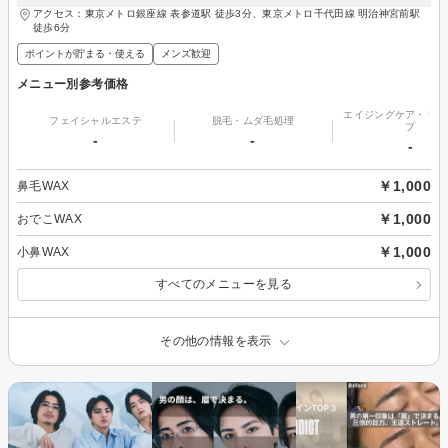
アクセス：東京メトロ銀座線 表参道駅 徒歩3分、東京メトロ千代田線 明治神宮前駅
徒歩6分
ポイントが貯まる・使える
メンズ歓迎
メニュー別参考価格
エイジングケア・リフ
フェイシャルエステ
脱毛・ムダ毛処理
プ
-
-
-
￥1,000
鼻毛WAX
￥1,000
おでこWAX
￥1,000
小鼻WAX
すべてのメニューを見る
その他の情報を表示