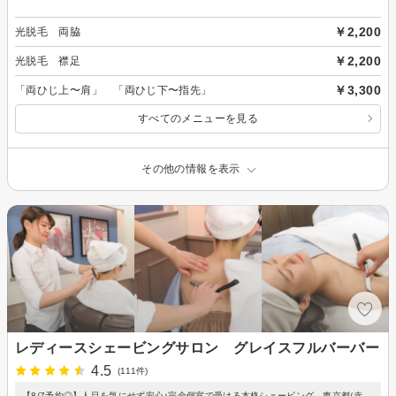
￥2,200
光脱毛 両脇
￥2,200
光脱毛 襟足
￥3,300
「両ひじ上〜肩」 「両ひじ下〜指先」
すべてのメニューを見る
その他の情報を表示
レディースシェービングサロン グレイスフルバーバー
4.5
(111件)
【8/7予約◎】人目を気にせず安心♪完全個室で受ける本格シェービング 東京都/赤