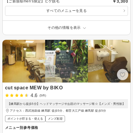
￥3,300
【ご新規様men’s限定】ヒゲ脱毛
すべてのメニューを見る
その他の情報を表示
cut space MEW by BIKO
4.6
(5件)
【練馬駅から徒歩5分】ヘッドマッサージやお顔のマッサージ有☆【メンズ・男性歓】
アクセス：西武池袋線 練馬駅 徒歩5分、都営大江戸線 練馬駅 徒歩5分
ポイントが貯まる・使える
メンズ歓迎
メニュー別参考価格