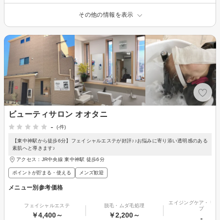
その他の情報を表示
ビューティサロン オオタニ
-
(-件)
【東中神駅から徒歩6分】フェイシャルエステが好評♪♪お悩みに寄り添い透明感のある
素肌へと導きます♪
アクセス：JR中央線 東中神駅 徒歩6分
ポイントが貯まる・使える
メンズ歓迎
メニュー別参考価格
エイジングケア・リフ
フェイシャルエステ
脱毛・ムダ毛処理
プ
￥4,400～
￥2,200～
-