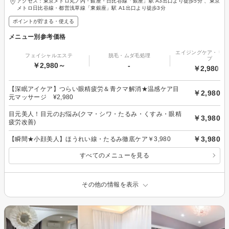
アクセス：東京メトロ丸ノ内・銀座・日比谷線「銀座」駅 A3出口より徒歩5分 、東京
メトロ日比谷線・都営浅草線「東銀座」駅 A1出口より徒歩3分
ポイントが貯まる・使える
メニュー別参考価格
エイジングケア・リフ
フェイシャルエステ
脱毛・ムダ毛処理
プ
￥2,980～
-
￥2,980～
【深眠アイケア】つらい眼精疲労＆青クマ解消★温感ケア目
￥2,980
元マッサージ ¥2,980
目元美人！目元のお悩み(クマ・シワ・たるみ・くすみ・眼精
￥3,980
疲労改善)
￥3,980
【瞬間★小顔美人】ほうれい線・たるみ徹底ケア￥3,980
すべてのメニューを見る
その他の情報を表示