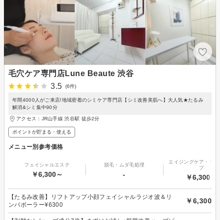
毛穴ケア専門店Lune Beaute 渋谷
3.5
(6件)
年間4000人がご来店!地域密着のシミケア専門店【シミ改善美肌へ】大人気★たるみ
解消&シミ集中90分
アクセス：JR山手線 渋谷駅 徒歩2分
ポイントが貯まる・使える
メニュー別参考価格
エイジングケア・リフ
フェイシャルエステ
脱毛・ムダ毛処理
プ
￥6,300～
-
￥6,300～
【たるみ改善】リフトアップ小顔フェイシャルラジオ波＆リ
￥6,300
ンパボーラー¥6300