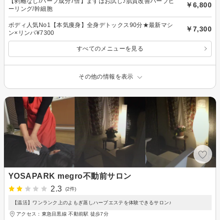
【剥離なし/ハーブ成分7倍】まずはお試し♪肌質改善ハーブピ
￥6,800
ーリング/幹細胞
ボディ人気No1【本気痩身】全身デトックス90分★最新マシ
￥7,300
ン×リンパ¥7300
すべてのメニューを見る
その他の情報を表示
YOSAPARK megro不動前サロン
2.3
(2件)
【温活】ワンランク上のよもぎ蒸しハーブエステを体験できるサロン♪
アクセス：東急目黒線 不動前駅 徒歩7分