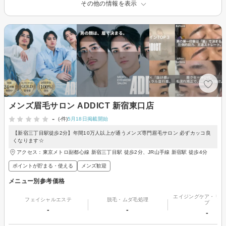
その他の情報を表示
メンズ眉毛サロン ADDICT 新宿東口店
-
(-件)
5月18日掲載開始
【新宿三丁目駅徒歩2分】年間10万人以上が通うメンズ専門眉毛サロン 必ずカッコ良
くなります☆
アクセス：東京メトロ副都心線 新宿三丁目駅 徒歩2分、JR山手線 新宿駅 徒歩4分
ポイントが貯まる・使える
メンズ歓迎
メニュー別参考価格
エイジングケア・リフ
フェイシャルエステ
脱毛・ムダ毛処理
プ
-
-
-