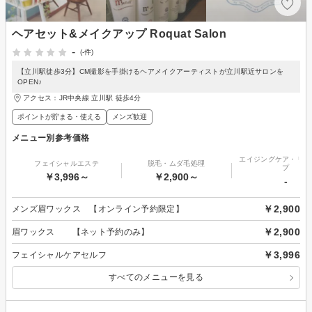
ヘアセット&メイクアップ Roquat Salon
-
(-件)
【立川駅徒歩3分】CM撮影を手掛けるヘアメイクアーティストが立川駅近サロンを
OPEN♪
アクセス：JR中央線 立川駅 徒歩4分
ポイントが貯まる・使える
メンズ歓迎
メニュー別参考価格
エイジングケア・リフ
フェイシャルエステ
脱毛・ムダ毛処理
プ
￥3,996～
￥2,900～
-
￥2,900
メンズ眉ワックス 【オンライン予約限定】
￥2,900
眉ワックス 【ネット予約のみ】
￥3,996
フェイシャルケアセルフ
すべてのメニューを見る