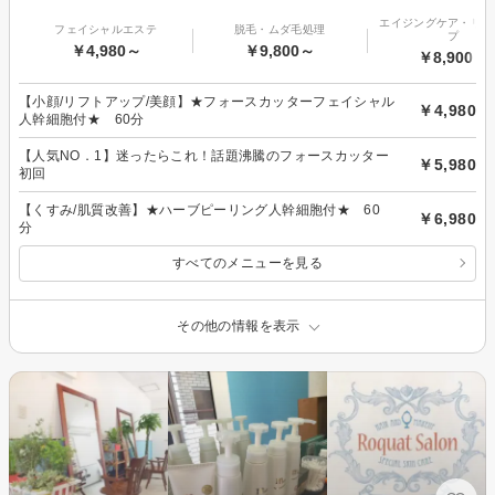
エイジングケア・リフ
フェイシャルエステ
脱毛・ムダ毛処理
プ
￥4,980～
￥9,800～
￥8,900～
【小顔/リフトアップ/美顔】★フォースカッターフェイシャル
￥4,980
人幹細胞付★ 60分
【人気NO．1】迷ったらこれ！話題沸騰のフォースカッター
￥5,980
初回
【くすみ/肌質改善】★ハーブピーリング人幹細胞付★ 60
￥6,980
分
すべてのメニューを見る
その他の情報を表示