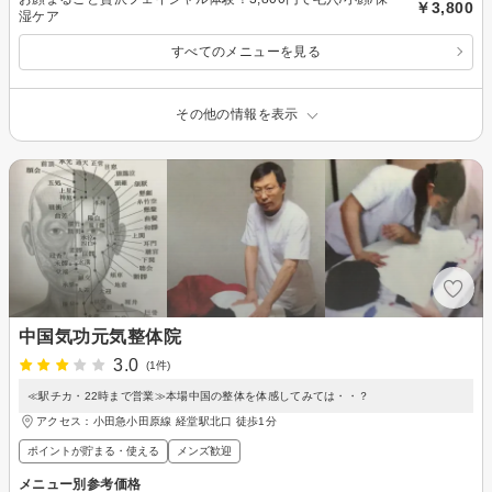
￥3,800
湿ケア
すべてのメニューを見る
その他の情報を表示
中国気功元気整体院
3.0
(1件)
≪駅チカ・22時まで営業≫本場中国の整体を体感してみては・・？
アクセス：小田急小田原線 経堂駅北口 徒歩1分
ポイントが貯まる・使える
メンズ歓迎
メニュー別参考価格