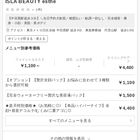
ISLA BEAUTY esthe
-
(-件)
【中目黒駅徒歩３分】＼当日予約大歓迎／都度払い・勧誘一切なし・完全個室・痩
身・小顔・美肌・美ボデイ
アクセス：東京メトロ日比谷線 中目黒駅 徒歩3分、東急東横線 代官山駅 徒歩13分
ポイントが貯まる・使える
メニュー別参考価格
エイジングケア・リフ
フェイシャルエステ
脱毛・ムダ毛処理
プ
￥1,100～
-
￥4,400～
【オプション】【贅沢全顔パック】お悩みに合わせて３種類
￥1,100
から選択可能
￥1,500
【完全ウォーターフリー贅沢な美容液パック】
★楽天特別価格★《お気軽に◎》【単品ハイパーナイフ】全
￥4,400
顔+肩首デコルテ/むくみ/二重アゴに◎
すべてのメニューを見る
その他の情報を表示