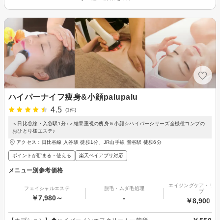
ハイパーナイフ痩身&小顔palupalu
4.5
(1件)
＜日比谷線・入谷駅1分♪＞結果重視の痩身＆小顔☆ハイパーシリーズ全機種コンプの
おひとり様エステ♪
アクセス：日比谷線 入谷駅 徒歩1分、JR山手線 鶯谷駅 徒歩6分
ポイントが貯まる・使える
楽天ペイアプリ対応
メニュー別参考価格
エイジングケア・リフ
フェイシャルエステ
脱毛・ムダ毛処理
プ
￥7,980～
-
￥8,900～