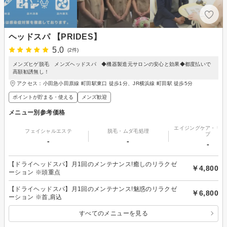
ヘッドスパ 【PRIDES】
5.0
(2件)
メンズヒゲ脱毛 メンズヘッドスパ ◆機器製造元サロンの安心と効果◆都度払いで
高額勧誘無し！
アクセス：小田急小田原線 町田駅東口 徒歩1分、JR横浜線 町田駅 徒歩5分
ポイントが貯まる・使える
メンズ歓迎
メニュー別参考価格
エイジングケア・リフ
フェイシャルエステ
脱毛・ムダ毛処理
プ
-
-
-
【ドライヘッドスパ】月1回のメンテナンス!癒しのリラクゼ
￥4,800
ーション ※頭重点
【ドライヘッドスパ】月1回のメンテナンス!魅惑のリラクゼ
￥6,800
ーション ※首,肩込
すべてのメニューを見る