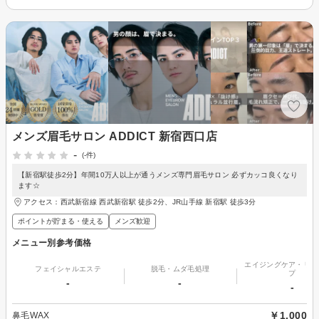
メンズ眉毛サロン ADDICT 新宿西口店
-
(-件)
【新宿駅徒歩2分】年間10万人以上が通うメンズ専門眉毛サロン 必ずカッコ良くなり
ます☆
アクセス：西武新宿線 西武新宿駅 徒歩2分、JR山手線 新宿駅 徒歩3分
ポイントが貯まる・使える
メンズ歓迎
メニュー別参考価格
エイジングケア・リフ
フェイシャルエステ
脱毛・ムダ毛処理
プ
-
-
-
￥1,000
鼻毛WAX