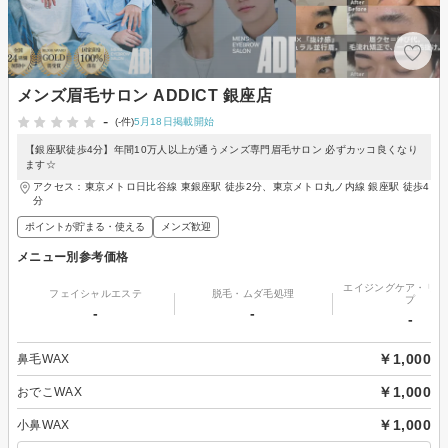
メンズ眉毛サロン ADDICT 銀座店
-
(-件)
5月18日掲載開始
【銀座駅徒歩4分】年間10万人以上が通うメンズ専門眉毛サロン 必ずカッコ良くなり
ます☆
アクセス：東京メトロ日比谷線 東銀座駅 徒歩2分、東京メトロ丸ノ内線 銀座駅 徒歩4
分
ポイントが貯まる・使える
メンズ歓迎
メニュー別参考価格
エイジングケア・リフ
フェイシャルエステ
脱毛・ムダ毛処理
プ
-
-
-
￥1,000
鼻毛WAX
￥1,000
おでこWAX
￥1,000
小鼻WAX