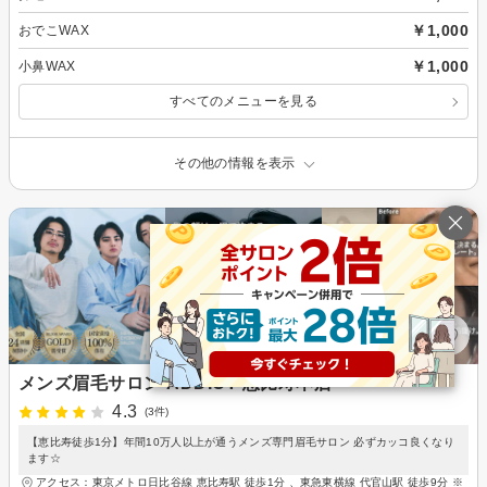
￥1,000
おでこWAX
￥1,000
小鼻WAX
すべてのメニューを見る
その他の情報を表示
メンズ眉毛サロン ADDICT 恵比寿本店
4.3
(3件)
【恵比寿徒歩1分】年間10万人以上が通うメンズ専門眉毛サロン 必ずカッコ良くなり
ます☆
アクセス：東京メトロ日比谷線 恵比寿駅 徒歩1分 、東急東横線 代官山駅 徒歩9分 ※