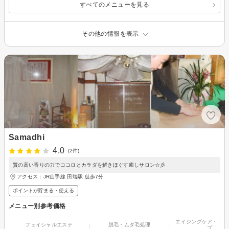
すべてのメニューを見る
その他の情報を表示
Samadhi
4.0
(2件)
質の高い香りの力でココロとカラダを解きほぐす癒しサロン☆彡
アクセス：JR山手線 田端駅 徒歩7分
ポイントが貯まる・使える
メニュー別参考価格
エイジングケア・リフ
フェイシャルエステ
脱毛・ムダ毛処理
プ