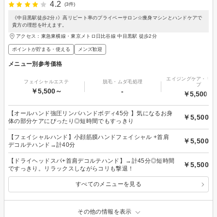
4.2
(3件)
《中目黒駅徒歩2分♪》高リピート率のプライベーサロン☆痩身マシンとハンドケアで
貴方の理想を叶えます。
アクセス：東急東横線・東京メトロ日比谷線 中目黒駅 徒歩2分
ポイントが貯まる・使える
メンズ歓迎
メニュー別参考価格
エイジングケア・リフ
フェイシャルエステ
脱毛・ムダ毛処理
プ
￥5,500～
-
￥5,500～
【オールハンド強圧リンパハンドボディ45分 】気になるお身
￥5,500
体の部分ケアにぴったり◎短時間でもすっきり
【フェイシャルハンド】小顔筋膜ハンドフェイシャル +首肩
￥5,500
デコルテハンド→計40分
【ドライヘッドスパ+首肩デコルテハンド】→計45分◎短時間
￥5,500
ですっきり。リラックスしながらコリも撃退！
すべてのメニューを見る
その他の情報を表示