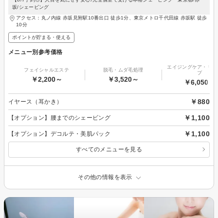
坂/シェービング
アクセス：丸ノ内線 赤坂見附駅10番出口 徒歩1分、東京メトロ千代田線 赤坂駅 徒歩
10分
ポイントが貯まる・使える
メニュー別参考価格
エイジングケア・リフ
フェイシャルエステ
脱毛・ムダ毛処理
プ
￥2,200～
￥3,520～
￥6,050～
￥880
イヤース（耳かき）
￥1,100
【オプション】腰までのシェービング
￥1,100
【オプション】デコルテ・美肌パック
すべてのメニューを見る
その他の情報を表示