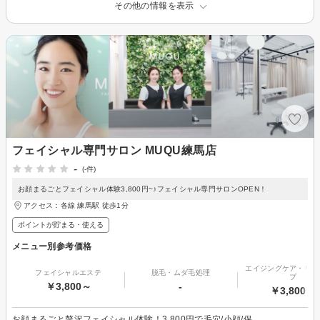
その他の情報を表示
フェイシャル専門サロン MUQU練馬店
-
(-件)
お顔まるごとフェイシャル体験3,800円~♪フェイシャル専門サロンOPEN！
アクセス：各線 練馬駅 徒歩1分
ポイントが貯まる・使える
メニュー別参考価格
エイジングケア・リフ
フェイシャルエステ
脱毛・ムダ毛処理
プ
￥3,800～
-
￥3,800～
お顔まるごと贅沢フェイシャル体験！3,800円で毛穴/小顔/保