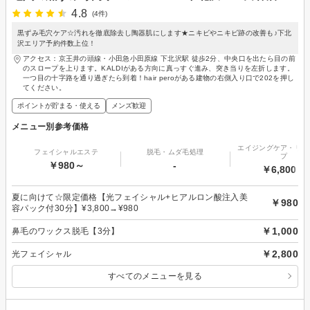
4.8
(4件)
黒ずみ毛穴ケア☆汚れを徹底除去し陶器肌にします★ニキビやニキビ跡の改善も♪下北
沢エリア予約件数上位！
アクセス：京王井の頭線・小田急小田原線 下北沢駅 徒歩2分、中央口を出たら目の前
のスロープを上ります。KALDIがある方向に真っすぐ進み、突き当りを左折します。
一つ目の十字路を通り過ぎたら到着！hair peroがある建物の右側入り口で202を押し
てください。
ポイントが貯まる・使える
メンズ歓迎
メニュー別参考価格
エイジングケア・リフ
フェイシャルエステ
脱毛・ムダ毛処理
プ
￥980～
-
￥6,800～
夏に向けて☆限定価格【光フェイシャル+ヒアルロン酸注入美
￥980
容パック付30分】¥3,800→¥980
￥1,000
鼻毛のワックス脱毛【3分】
￥2,800
光フェイシャル
すべてのメニューを見る