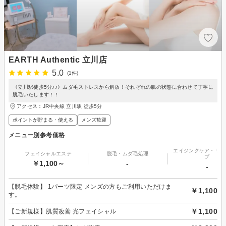
EARTH Authentic 立川店
5.0
(1件)
《立川駅徒歩5分♪♪》ムダ毛ストレスから解放！それぞれの肌の状態に合わせて丁寧に
脱毛いたします！！
アクセス：JR中央線 立川駅 徒歩5分
ポイントが貯まる・使える
メンズ歓迎
メニュー別参考価格
エイジングケア・リフ
フェイシャルエステ
脱毛・ムダ毛処理
プ
￥1,100～
-
-
【脱毛体験】 1パーツ限定 メンズの方もご利用いただけま
￥1,100
す。
￥1,100
【ご新規様】肌質改善 光フェイシャル