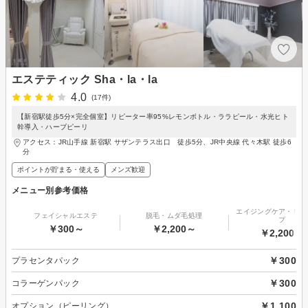
エステティック Sha・la・la
4.0
(17件)
【新宿駅徒歩5分×完全個室】リピーター率95%レモンボトル・ララピール・水光ヒト
幹導入・ハーブピーリ
アクセス：JR山手線 新宿駅 サザンテラス出口 徒歩5分、JR中央線 代々木駅 徒歩6
分
ポイントが貯まる・使える
メンズ歓迎
メニュー別参考価格
エイジングケア・リフ
フェイシャルエステ
脱毛・ムダ毛処理
プ
￥300～
￥2,200～
￥2,200～
￥300
プラセンタパック
￥300
コラーゲンパック
￥1,100
オプション（ピーリング）