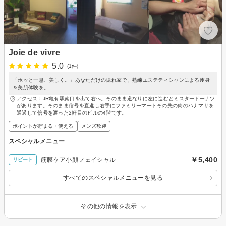
Joie de vivre
5.0
(1件)
「ホッと一息、美しく。」あなただけの隠れ家で、熟練エステティシャンによる痩身
＆美肌体験を。
アクセス：JR亀有駅南口を出て右へ。そのまま道なりに左に進むとミスタードーナツ
があります。そのまま信号を直進し右手にファミリーマートその先の肉のハナマサを
通過して信号を渡った2軒目のビルの4階です。
ポイントが貯まる・使える
メンズ歓迎
スペシャルメニュー
￥5,400
筋膜ケア小顔フェイシャル
リピート
すべてのスペシャルメニューを見る
その他の情報を表示