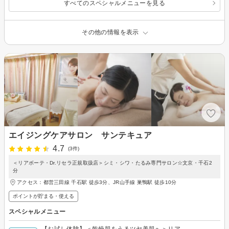
すべてのスペシャルメニューを見る
その他の情報を表示
エイジングケアサロン サンテキュア
4.7
(3件)
＜リアボーテ・Dr.リセラ正規取扱店＞シミ・シワ・たるみ専門サロン☆文京・千石2
分
アクセス：都営三田線 千石駅 徒歩3分、JR山手線 巣鴨駅 徒歩10分
ポイントが貯まる・使える
スペシャルメニュー