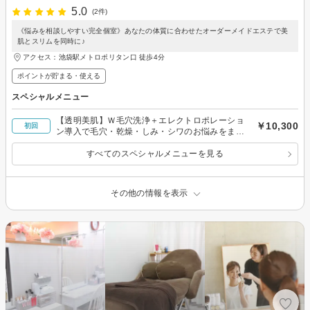
5.0
(2件)
《悩みを相談しやすい完全個室》あなたの体質に合わせたオーダーメイドエステで美
肌とスリムを同時に♪
アクセス：池袋駅メトロポリタン口 徒歩4分
ポイントが貯まる・使える
スペシャルメニュー
【透明美肌】Ｗ毛穴洗浄＋エレクトロポレーショ
￥10,300
初回
ン導入で毛穴・乾燥・しみ・シワのお悩みをまる
っと改善！
すべてのスペシャルメニューを見る
その他の情報を表示