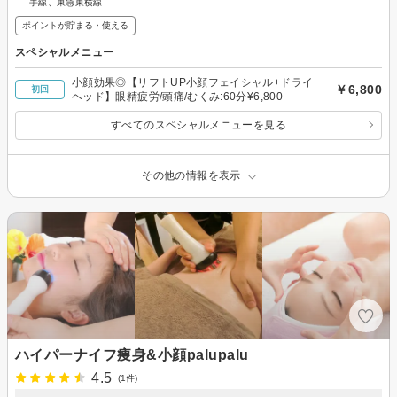
手線、東急東横線
ポイントが貯まる・使える
スペシャルメニュー
小顔効果◎【リフトUP小顔フェイシャル+ドライ
￥6,800
初回
ヘッド】眼精疲労/頭痛/むくみ:60分¥6,800
すべてのスペシャルメニューを見る
その他の情報を表示
ハイパーナイフ痩身&小顔palupalu
4.5
(1件)