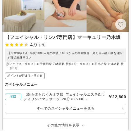
【フェイシャル・リンパ専門店】マーキュリー乃木坂
4.9
(8件)
【乃木坂駅1分】年間1000人超の実績！40代からの本気痩せ。見た目年齢-5歳を目指
す貸切痩身サロン
アクセス：東京メトロ千代田線 乃木坂駅 徒歩1分、東京メトロ日比谷線 六本木駅 徒
歩3分
ポイントが貯まる・使える
スペシャルメニュー
【顔も体もむくみオフ!!】フェイシャルエステ&ボ
￥22,800
初回
ディリンパマッサージ120分￥25000→
すべてのスペシャルメニューを見る
その他の情報を表示