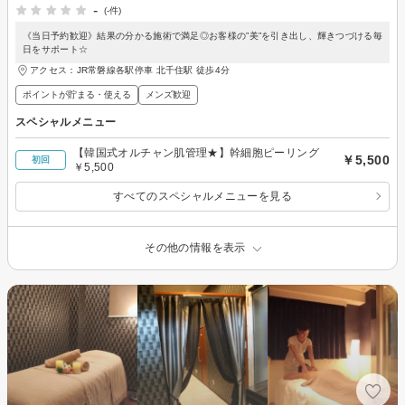
-
(-件)
《当日予約歓迎》結果の分かる施術で満足◎お客様の”美”を引き出し、輝きつづける毎
日をサポート☆
アクセス：JR常磐線各駅停車 北千住駅 徒歩4分
ポイントが貯まる・使える
メンズ歓迎
スペシャルメニュー
【韓国式オルチャン肌管理★】幹細胞ピーリング
￥5,500
初回
￥5,500
すべてのスペシャルメニューを見る
その他の情報を表示