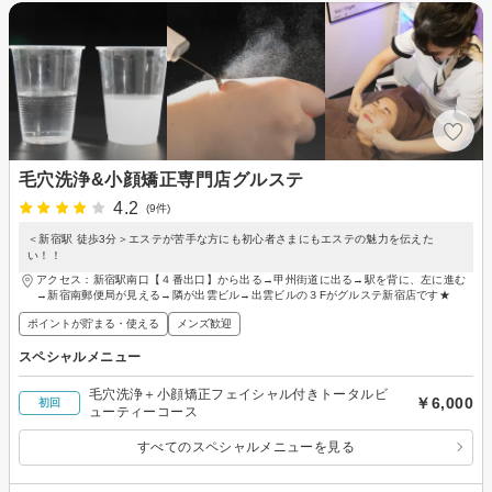
毛穴洗浄&小顔矯正専門店グルステ
4.2
(9件)
＜新宿駅 徒歩3分＞エステが苦手な方にも初心者さまにもエステの魅力を伝えた
い！！
アクセス：新宿駅南口【４番出口】から出る→甲州街道に出る→駅を背に、左に進む
→新宿南郵便局が見える→隣が出雲ビル→出雲ビルの３Fがグルステ新宿店です★
ポイントが貯まる・使える
メンズ歓迎
スペシャルメニュー
毛穴洗浄＋小顔矯正フェイシャル付きトータルビ
￥6,000
初回
ューティーコース
すべてのスペシャルメニューを見る