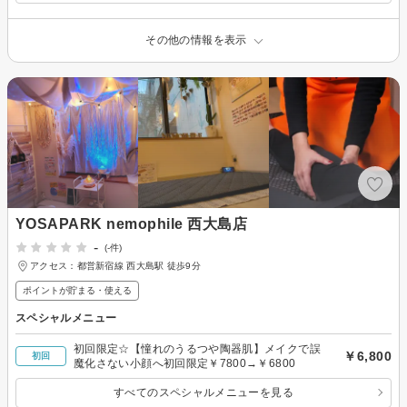
その他の情報を表示
YOSAPARK nemophile 西大島店
-
(-件)
アクセス：都営新宿線 西大島駅 徒歩9分
ポイントが貯まる・使える
スペシャルメニュー
初回限定☆【憧れのうるつや陶器肌】メイクで誤
￥6,800
初回
魔化さない小顔へ初回限定￥7800→￥6800
すべてのスペシャルメニューを見る