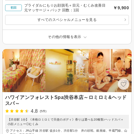
ブライダルにも☆お顔脱毛＋目元・むくみ改善目
￥9,900
初回
元マッサージ＋パック 回数：1回
すべてのスペシャルメニューを見る
その他の情報を表示
ハワイアンフォレストSpa渋谷本店～ロミロミ&ヘッド
スパ～
4.8
(5件)
【渋谷駅 1分】《本格ロミロミで天使のボディ》香りは選べる20種類♪ヘッドスパ＋
小顔メニュー◎むくみ
アクセス：JR山手線 渋谷駅 徒歩1分、渋谷駅1分 井の頭戦、銀座線、半蔵門線、山