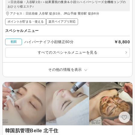
＜日比谷線・入谷駅1分♪＞結果重視の痩身＆小顔☆ハイパーシリーズ全機種コンプの
おひとり様エステ♪
アクセス：日比谷線 入谷駅 徒歩1分、JR山手線 鶯谷駅 徒歩6分
ポイントが貯まる・使える
楽天ペイアプリ対応
スペシャルメニュー
￥8,800
ハイパーナイフ小顔矯正60分
初回
すべてのスペシャルメニューを見る
その他の情報を表示
韓国肌管理Belle 北千住