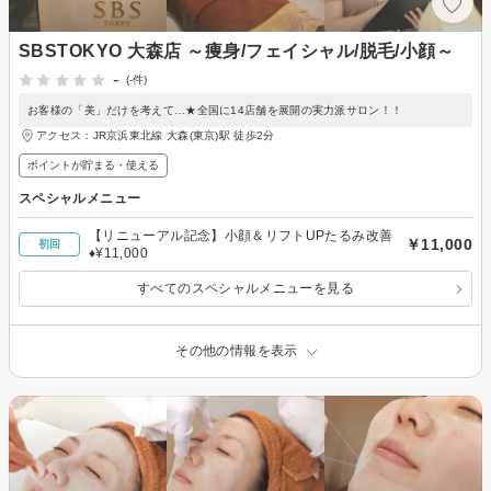
SBSTOKYO 大森店 ～痩身/フェイシャル/脱毛/小顔～
-
(-件)
お客様の「美」だけを考えて…★全国に14店舗を展開の実力派サロン！！
アクセス：JR京浜東北線 大森(東京)駅 徒歩2分
ポイントが貯まる・使える
スペシャルメニュー
【リニューアル記念】小顔＆リフトUPたるみ改善
￥11,000
初回
♦¥11,000
すべてのスペシャルメニューを見る
その他の情報を表示