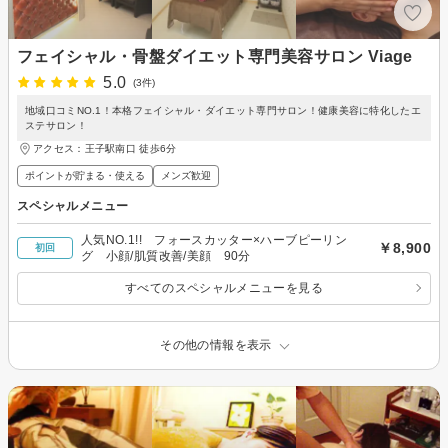
フェイシャル・骨盤ダイエット専門美容サロン Viage
5.0
(3件)
地域口コミNO.1！本格フェイシャル・ダイエット専門サロン！健康美容に特化したエ
ステサロン！
アクセス：王子駅南口 徒歩6分
ポイントが貯まる・使える
メンズ歓迎
スペシャルメニュー
人気NO.1!! フォースカッター×ハーブピーリン
￥8,900
初回
グ 小顔/肌質改善/美顔 90分
すべてのスペシャルメニューを見る
その他の情報を表示