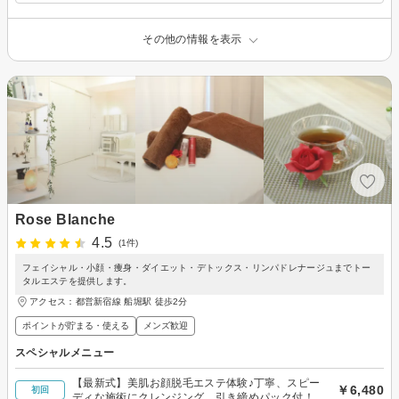
その他の情報を表示
Rose Blanche
4.5
(1件)
フェイシャル・小顔・痩身・ダイエット・デトックス・リンパドレナージュまでトー
タルエステを提供します。
アクセス：都営新宿線 船堀駅 徒歩2分
ポイントが貯まる・使える
メンズ歓迎
スペシャルメニュー
【最新式】美肌お顔脱毛エステ体験♪丁寧、スピー
￥6,480
初回
ディな施術にクレンジング、引き締めパック付！