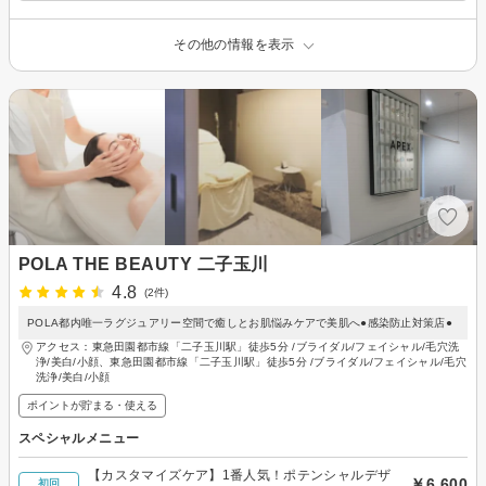
その他の情報を表示
POLA THE BEAUTY 二子玉川
4.8
(2件)
POLA都内唯一ラグジュアリー空間で癒しとお肌悩みケアで美肌へ●感染防止対策店●
アクセス：東急田園都市線「二子玉川駅」徒歩5分 /ブライダル/フェイシャル/毛穴洗
浄/美白/小顔、東急田園都市線「二子玉川駅」徒歩5分 /ブライダル/フェイシャル/毛穴
洗浄/美白/小顔
ポイントが貯まる・使える
スペシャルメニュー
【カスタマイズケア】1番人気！ポテンシャルデザ
￥6,600
初回