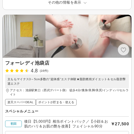
その他の情報を表示
フォーレディ池袋店
4.8
(16件)
太ももマイナス3～5cm多数の"超体感"エステ体験★脂肪燃焼ダイエット＆セル脂肪撃
退エステ
アクセス：池袋駅東口（西武デパート側） 徒歩4分/痩身/美脚/美尻/インディバ/セルラ
イト
楽天スーパーDEAL
ポイントが貯まる・使える
スペシャルメニュー
後日【5,000円】相当ポイントバック／【小顔＆お
￥27,500
初回
肌のハリ＆お肌の艶を改善】フェイシャル90分