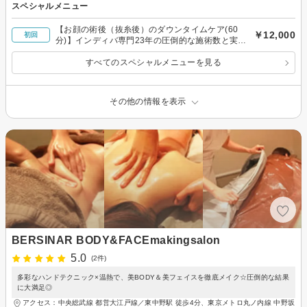
スペシャルメニュー
【お顔の術後（抜糸後）のダウンタイムケア(60
￥12,000
初回
分)】インディバ専門23年の圧倒的な施術数と実
績！
すべてのスペシャルメニューを見る
その他の情報を表示
BERSINAR BODY&FACEmakingsalon
5.0
(2件)
多彩なハンドテクニック×温熱で、美BODY＆美フェイスを徹底メイク☆圧倒的な結果
に大満足◎
アクセス：中央総武線 都営大江戸線／東中野駅 徒歩4分、東京メトロ丸ノ内線 中野坂