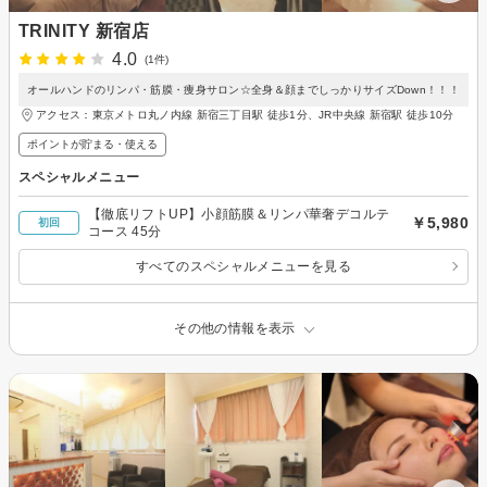
TRINITY 新宿店
4.0
(1件)
オールハンドのリンパ・筋膜・痩身サロン☆全身＆顔までしっかりサイズDown！！！
アクセス：東京メトロ丸ノ内線 新宿三丁目駅 徒歩1分、JR中央線 新宿駅 徒歩10分
ポイントが貯まる・使える
スペシャルメニュー
【徹底リフトUP】小顔筋膜＆リンパ華奢デコルテ
￥5,980
初回
コース 45分
すべてのスペシャルメニューを見る
その他の情報を表示