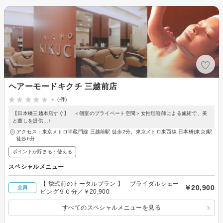
ヘアーモードキクチ 三越前店
-
(-件)
【日本橋三越本店すぐ】 ＜個室のプライベート空間＞女性理容師による施術で、美
と癒しを提供…♪
アクセス：東京メトロ半蔵門線 三越前駅 徒歩2分、東京メトロ東西線 日本橋(東京)駅
徒歩6分
ポイントが貯まる・使える
スペシャルメニュー
【 挙式前のトータルプラン 】 ブライダルシェー
￥20,900
全員
ビング９０分／￥20,900
すべてのスペシャルメニューを見る