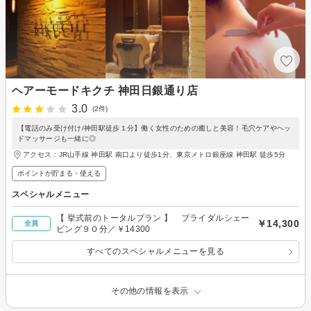
ヘアーモードキクチ 神田日銀通り店
3.0
(2件)
【電話のみ受け付け/神田駅徒歩１分】働く女性のための癒しと美容！毛穴ケアやヘッ
ドマッサージも一緒に◎
アクセス：JR山手線 神田駅 南口より徒歩1分、東京メトロ銀座線 神田駅 徒歩5分
ポイントが貯まる・使える
スペシャルメニュー
【 挙式前のトータルプラン 】 ブライダルシェー
￥14,300
全員
ビング９０分／￥14300
すべてのスペシャルメニューを見る
その他の情報を表示