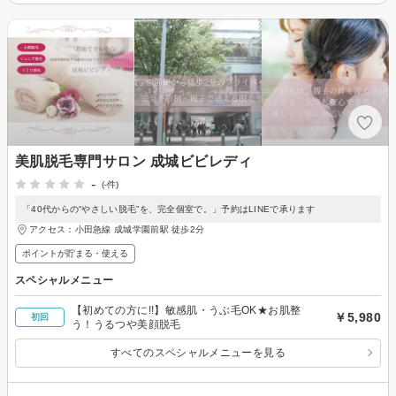
美肌脱毛専門サロン 成城ビビレディ
-
(-件)
「40代からの“やさしい脱毛”を、完全個室で。」予約はLINEで承ります
アクセス：小田急線 成城学園前駅 徒歩2分
ポイントが貯まる・使える
スペシャルメニュー
【初めての方に!!】敏感肌・うぶ毛OK★お肌整
￥5,980
初回
う！うるつや美顔脱毛
すべてのスペシャルメニューを見る