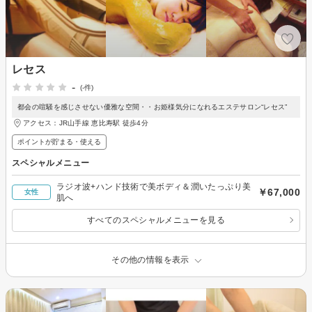
レセス
-
(-件)
都会の喧騒を感じさせない優雅な空間・・お姫様気分になれるエステサロン“レセス”
アクセス：JR山手線 恵比寿駅 徒歩4分
ポイントが貯まる・使える
スペシャルメニュー
ラジオ波+ハンド技術で美ボディ＆潤いたっぷり美
￥67,000
女性
肌へ
すべてのスペシャルメニューを見る
その他の情報を表示