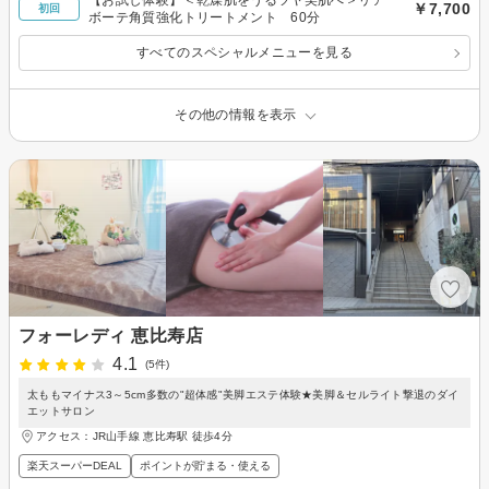
【お試し体験】＜乾燥肌をうるツヤ美肌へ＞リア
￥7,700
初回
ボーテ角質強化トリートメント 60分
すべてのスペシャルメニューを見る
その他の情報を表示
フォーレディ 恵比寿店
4.1
(5件)
太ももマイナス3～5cm多数の"超体感"美脚エステ体験★美脚＆セルライト撃退のダイ
エットサロン
アクセス：JR山手線 恵比寿駅 徒歩4分
楽天スーパーDEAL
ポイントが貯まる・使える