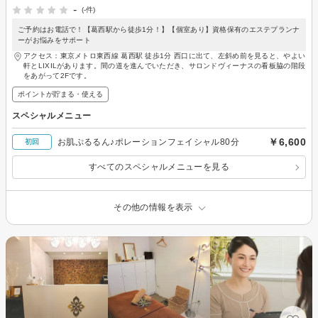
-
(-件)
ご予約はお電話で！【葛西駅から徒歩1分！】【個室あり】資格保有のエステプランナ
ーがお悩みをサポート
アクセス：東京メトロ東西線 葛西駅 徒歩1分 西口に出て、左斜め前を見ると、やよい
軒とLIXILがあります。間の道を進んでいただき、サロンドヴィーナスの看板脇の階段
をあがって2Fです。
ポイントが貯まる・使える
スペシャルメニュー
￥6,600
お肌ぷるるん♪ポレーションフェイシャル80分
初回
すべてのスペシャルメニューを見る
その他の情報を表示