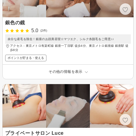
銀色の鏡
5.0
(2件)
余分な産毛を除去！銀座のお顔美容室☆マツエク、シルク糸脱毛をご用意♪♪
アクセス：東京メトロ有楽町線 銀座一丁目駅 徒歩4分、東京メトロ銀座線 銀座駅 徒
歩8分
ポイントが貯まる・使える
その他の情報を表示
プライベートサロン Luce