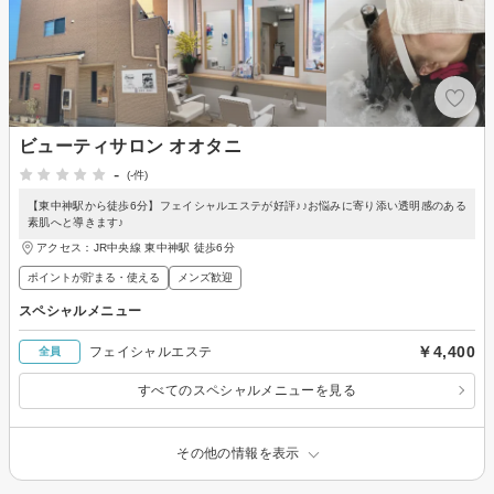
ビューティサロン オオタニ
-
(-件)
【東中神駅から徒歩6分】フェイシャルエステが好評♪♪お悩みに寄り添い透明感のある
素肌へと導きます♪
アクセス：JR中央線 東中神駅 徒歩6分
ポイントが貯まる・使える
メンズ歓迎
スペシャルメニュー
￥4,400
フェイシャルエステ
全員
すべてのスペシャルメニューを見る
その他の情報を表示