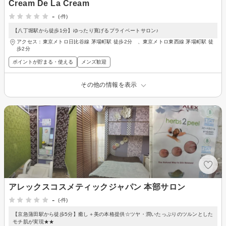
Cream De La Cream
-
(-件)
【八丁堀駅から徒歩1分】ゆったり寛げるプライベートサロン♪
アクセス：東京メトロ日比谷線 茅場町駅 徒歩2分 、東京メトロ東西線 茅場町駅 徒
歩2分
ポイントが貯まる・使える
メンズ歓迎
その他の情報を表示
アレックスコスメティックジャパン 本部サロン
-
(-件)
【京急蒲田駅から徒歩5分】癒し＋美の本格提供☆ツヤ・潤いたっぷりのツルンとした
モチ肌が実現★★