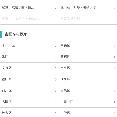
経堂・成城学園・狛江
飯田橋・四谷・御茶ノ水
笹塚・下高井戸・千歳烏山
東京都その他
市区から探す
千代田区
中央区
港区
新宿区
文京区
台東区
墨田区
江東区
品川区
目黒区
大田区
世田谷区
渋谷区
中野区