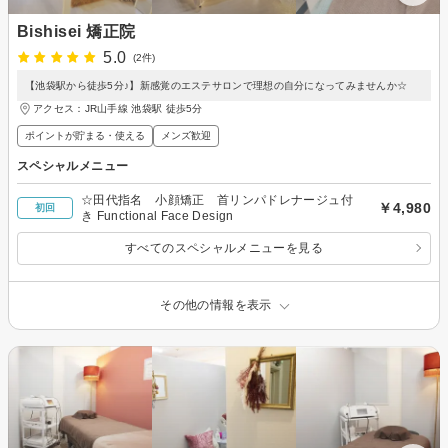
Bishisei 矯正院
5.0
(2件)
【池袋駅から徒歩5分♪】新感覚のエステサロンで理想の自分になってみませんか☆
アクセス：JR山手線 池袋駅 徒歩5分
ポイントが貯まる・使える
メンズ歓迎
スペシャルメニュー
☆田代指名 小顔矯正 首リンパドレナージュ付
￥4,980
初回
き Functional Face Design
すべてのスペシャルメニューを見る
その他の情報を表示