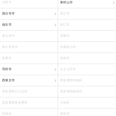
日野市
東村山市
国分寺市
国立市
福生市
狛江市
東大和市
清瀬市
東久留米市
武蔵村山市
多摩市
稲城市
羽村市
あきる野市
西東京市
西多摩郡瑞穂町
西多摩郡日の出町
西多摩郡檜原村
西多摩郡奥多摩町
大島町
利島村
新島村