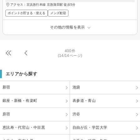
アクセス：京浜急行本線 京急蒲田駅 徒歩5分
ポイントが貯まる・使える
メンズ歓迎
その他の情報を表示
400件
(14/14ページ)
エリアから探す
新宿
池袋
銀座・新橋・有楽町
表参道・青山
原宿
渋谷
恵比寿・代官山・中目黒
自由が丘・学芸大学