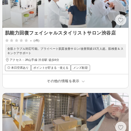
肌能力回復フェイシャルスタイリストサロン渋谷店
-
(-件)
全肌トラブル対応可能。プライベート肌質改善サロン/改善実績15万人超。肌検査＆ス
キンケアサポート
アクセス：JR山手線 渋谷駅 徒歩8分
◎ 本日空席あり
ポイントが貯まる・使える
メンズ歓迎
その他の情報を表示