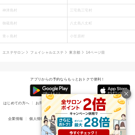
神津島村
三宅島三宅村
御蔵島村
八丈島八丈町
青ヶ島村
小笠原村
エステサロン
フェイシャルエステ
東京都
14ページ目
アプリからの予約ならもっとおトクで便利！
はじめての方へ
お問い合わせ
ヘルプ
リリース情報
利用規約
掲載ご希望のサロン様
企業情報
個人情報保護方針
楽天のサービス一覧
アプリ一覧
© Rakuten Group, Inc.