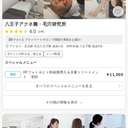
八王子アクネ菌・毛穴研究所
4.0
(1件)
【駅チカ☆】プライベートサロンで理想の美肌をお届け♪
アクセス：京王線 京王八王子駅 徒歩1分、JR中央線 八王子駅 徒歩5分
ポイントが貯まる・使える
メンズ歓迎
スペシャルメニュー
RFフォト＆ヒト幹細胞導入＆水素トリートメン
￥11,000
初回
ト 初回
すべてのスペシャルメニューを見る
その他の情報を表示