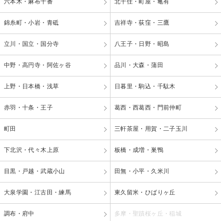
六本木・麻布十番
北千住・町屋・亀有
錦糸町・小岩・青砥
吉祥寺・荻窪・三鷹
立川・国立・国分寺
八王子・日野・昭島
中野・高円寺・阿佐ヶ谷
品川・大森・蒲田
上野・日本橋・浅草
日暮里・駒込・千駄木
赤羽・十条・王子
葛西・西葛西・門前仲町
町田
三軒茶屋・用賀・二子玉川
下北沢・代々木上原
板橋・成増・巣鴨
目黒・戸越・武蔵小山
田無・小平・久米川
大泉学園・江古田・練馬
東久留米・ひばりヶ丘
調布・府中
多摩・聖蹟桜ヶ丘・稲城