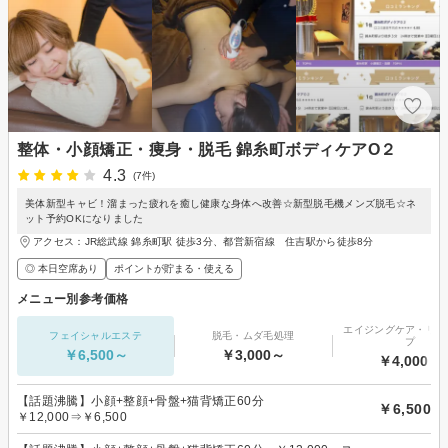
整体・小顔矯正・痩身・脱毛 錦糸町ボディケアO２
4.3
(7件)
美体新型キャビ！溜まった疲れを癒し健康な身体へ改善☆新型脱毛機メンズ脱毛☆ネ
ット予約OKになりました
アクセス：JR総武線 錦糸町駅 徒歩3分、都営新宿線 住吉駅から徒歩8分
◎ 本日空席あり
ポイントが貯まる・使える
メニュー別参考価格
エイジングケア・リフ
フェイシャルエステ
脱毛・ムダ毛処理
プ
￥6,500～
￥3,000～
￥4,000～
【話題沸騰】小顔+整顔+骨盤+猫背矯正60分
￥6,500
￥12,000⇒￥6,500