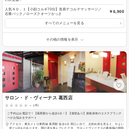
人気ＮＯ．１【小顔コルギ70分】首肩デコルテマッサージ／
￥6,900
石膏パック／ローズクオーツかっさ
すべてのメニューを見る
その他の情報を表示
サロン・ド・ヴィーナス 葛西店
-
(-件)
ご予約はお電話で！【葛西駅から徒歩1分！】【個室あり】資格保有のエステプランナ
ーがお悩みをサポート
アクセス：東京メトロ東西線 葛西駅 徒歩1分 西口に出て、左斜め前を見ると、やよい
軒とLIXILがあります。間の道を進んでいただき、サロンドヴィーナスの看板脇の階段