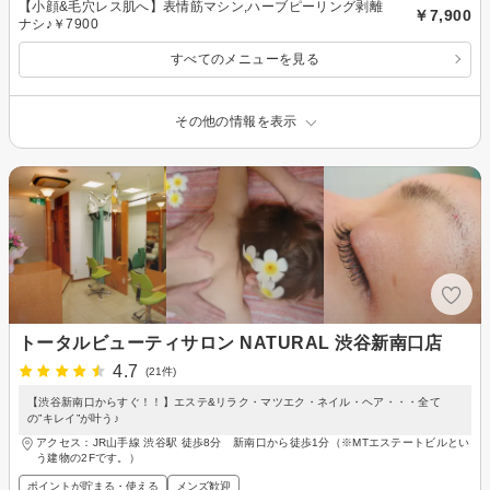
【小顔&毛穴レス肌へ】表情筋マシン,ハーブピーリング剥離
￥7,900
ナシ♪￥7900
すべてのメニューを見る
その他の情報を表示
トータルビューティサロン NATURAL 渋谷新南口店
4.7
(21件)
【渋谷新南口からすぐ！！】エステ&リラク・マツエク・ネイル・ヘア・・・全て
の”キレイ”が叶う♪
アクセス：JR山手線 渋谷駅 徒歩8分 新南口から徒歩1分（※MTエステートビルとい
う建物の2Fです。）
ポイントが貯まる・使える
メンズ歓迎