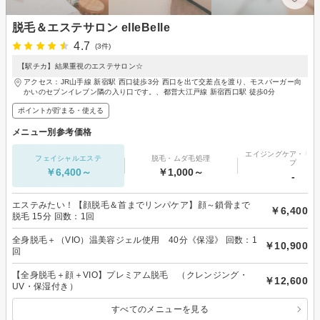
脱毛＆エステサロン elleBelle
4.7
(3件)
【駅チカ】結果重視のエステサロン☆
アクセス：JR山手線 新宿駅 西口徒歩3分 西口を出て交差点を渡り、モスバーガー向
かいのセブンイレブン隣の入り口です。、都営大江戸線 新宿西口駅 徒歩0分
ポイントが貯まる・使える
メニュー別参考価格
エイジングケア・リフ
フェイシャルエステ
脱毛・ムダ毛処理
プ
￥6,400～
￥1,000～
-
エステみたい！【顔脱毛＆首までリンパケア】顔～鎖骨まで
￥6,400
脱毛 15分 回数：1回
全身脱毛＋（VIO）温美容ジェル使用 40分《保湿》 回数：1
￥10,900
回
【全身脱毛＋顔＋VIO】プレミアム脱毛 （クレンジング・
￥12,600
UV・保湿付き）
すべてのメニューを見る