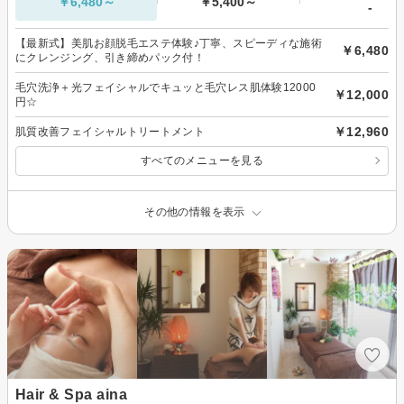
￥6,480～
￥5,400～
-
【最新式】美肌お顔脱毛エステ体験♪丁寧、スピーディな施術
￥6,480
にクレンジング、引き締めパック付！
毛穴洗浄＋光フェイシャルでキュッと毛穴レス肌体験12000
￥12,000
円☆
￥12,960
肌質改善フェイシャルトリートメント
すべてのメニューを見る
その他の情報を表示
Hair & Spa aina