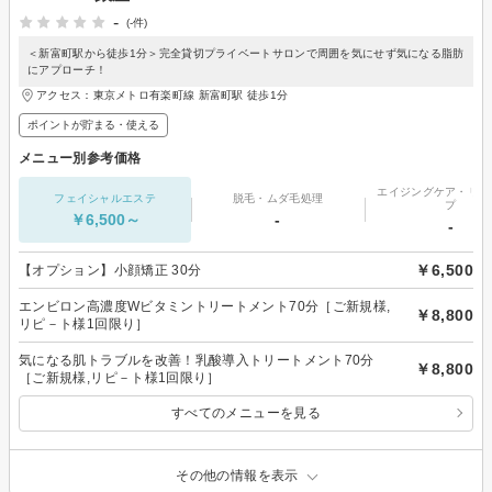
-
(-件)
＜新富町駅から徒歩1分＞完全貸切プライベートサロンで周囲を気にせず気になる脂肪
にアプローチ！
アクセス：東京メトロ有楽町線 新富町駅 徒歩1分
ポイントが貯まる・使える
メニュー別参考価格
エイジングケア・リフ
フェイシャルエステ
脱毛・ムダ毛処理
プ
￥6,500～
-
-
￥6,500
【オプション】小顔矯正 30分
エンビロン高濃度Wビタミントリートメント70分［ご新規様,
￥8,800
リピ－ト様1回限り］
気になる肌トラブルを改善！乳酸導入トリートメント70分
￥8,800
［ご新規様,リピ－ト様1回限り］
すべてのメニューを見る
その他の情報を表示