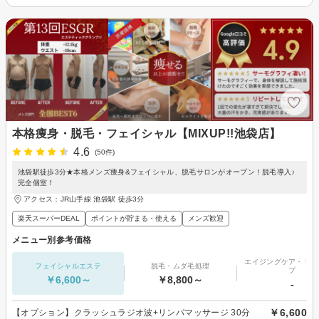
本格痩身・脱毛・フェイシャル【MIXUP!!池袋店】
4.6
(50件)
池袋駅徒歩3分★本格メンズ痩身&フェイシャル、脱毛サロンがオープン！脱毛導入♪
完全個室！
アクセス：JR山手線 池袋駅 徒歩3分
楽天スーパーDEAL
ポイントが貯まる・使える
メンズ歓迎
メニュー別参考価格
エイジングケア・リフ
フェイシャルエステ
脱毛・ムダ毛処理
プ
￥6,600～
￥8,800～
-
￥6,600
【オプション】クラッシュラジオ波+リンパマッサージ 30分