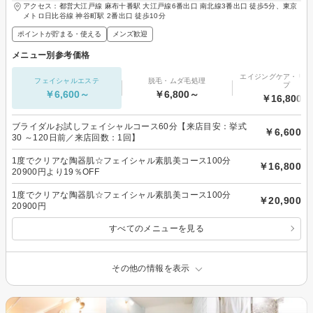
アクセス：都営大江戸線 麻布十番駅 大江戸線6番出口 南北線3番出口 徒歩5分、東京
メトロ日比谷線 神谷町駅 2番出口 徒歩10分
ポイントが貯まる・使える
メンズ歓迎
メニュー別参考価格
エイジングケア・リフ
フェイシャルエステ
脱毛・ムダ毛処理
プ
￥6,600～
￥6,800～
￥16,800～
ブライダルお試しフェイシャルコース60分【来店目安：挙式
￥6,600
30 ～120日前／来店回数：1回】
1度でクリアな陶器肌☆フェイシャル素肌美コース100分
￥16,800
20900円より19％OFF
1度でクリアな陶器肌☆フェイシャル素肌美コース100分
￥20,900
20900円
すべてのメニューを見る
その他の情報を表示