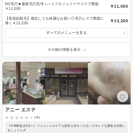
NO毛穴★最新毛穴洗浄＋ハイドロジェリーマスクで艶肌
￥11,000
￥11,000
【美肌顔脱毛】接近しても綺麗なお肌へ◎毛穴レスで艶肌に
￥13,200
導く￥13,200
すべてのメニューを見る
その他の情報を表示
アニー エステ
-
(-件)
《中神駅徒歩2分♪♪》フェイシャルケアも脱毛も任せください◎キレイな素肌を目指し
ましょう☆彡