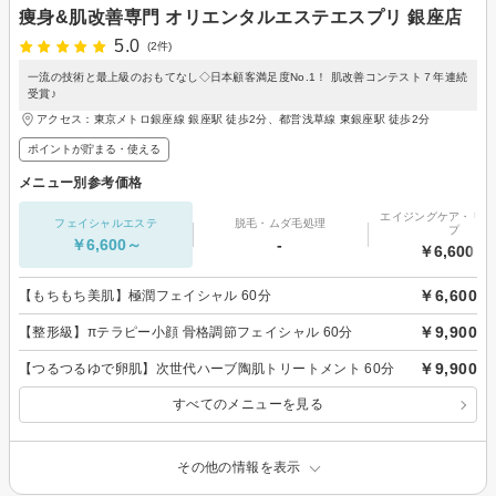
痩身&肌改善専門 オリエンタルエステエスプリ 銀座店
5.0
(2件)
一流の技術と最上級のおもてなし◇日本顧客満足度No.1！ 肌改善コンテスト７年連続
受賞♪
アクセス：東京メトロ銀座線 銀座駅 徒歩2分、都営浅草線 東銀座駅 徒歩2分
ポイントが貯まる・使える
メニュー別参考価格
エイジングケア・リフ
フェイシャルエステ
脱毛・ムダ毛処理
プ
￥6,600～
-
￥6,600～
￥6,600
【もちもち美肌】極潤フェイシャル 60分
￥9,900
【整形級】πテラピー小顔 骨格調節フェイシャル 60分
￥9,900
【つるつるゆで卵肌】次世代ハーブ陶肌トリートメント 60分
すべてのメニューを見る
その他の情報を表示