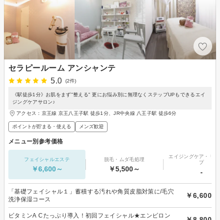
セラピールーム アンシャンテ
5.0
(2件)
《駅徒歩1分》お肌をまず"整える" 更にお悩み別に無理なくステップUPもできるエイ
ジングケアサロン♪
アクセス：京王線 京王八王子駅 徒歩1分、JR中央線 八王子駅 徒歩6分
ポイントが貯まる・使える
メンズ歓迎
メニュー別参考価格
エイジングケア・リフ
フェイシャルエステ
脱毛・ムダ毛処理
プ
￥6,600～
￥5,500～
-
「基礎フェイシャル１」蓄積する汚れや角質皮脂対策に/毛穴
￥6,600
洗浄保湿コース
ビタミンA Cたっぷり導入！初回フェイシャル★エンビロン
￥8,800