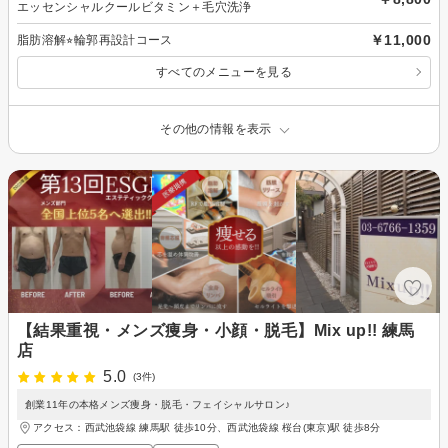
エッセンシャルクールビタミン＋毛穴洗浄
￥11,000
脂肪溶解⭐︎輪郭再設計コース
すべてのメニューを見る
その他の情報を表示
【結果重視・メンズ痩身・小顔・脱毛】Mix up!! 練馬
店
5.0
(3件)
創業11年の本格メンズ痩身・脱毛・フェイシャルサロン♪
アクセス：西武池袋線 練馬駅 徒歩10分、西武池袋線 桜台(東京)駅 徒歩8分