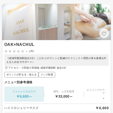
OAK×NACHUL
-
(-件)
《成城学園前駅徒歩2分》こだわりのマシンと熟練のテクニック☆理想の美＆健康を叶
えるため全力サポート♪
アクセス：小田急小田原線 成城学園前駅 徒歩2分
ポイントが貯まる・使える
メンズ歓迎
メニュー別参考価格
エイジングケア・リフ
フェイシャルエステ
脱毛・ムダ毛処理
プ
￥6,600～
￥33,000～
-
￥6,600
ハイドロジェリーマスク