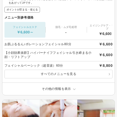
をあがって2Fです。
ポイントが貯まる・使える
メニュー別参考価格
エイジングケア・リフ
フェイシャルエステ
脱毛・ムダ毛処理
プ
￥6,600～
-
￥6,600～
￥6,600
お肌ぷるるん♪ポレーションフェイシャル80分
【小顔効果抜群】ハイパーナイフフェイシャル引き締まる小
￥6,600
顔・リフトアップ
￥8,800
フェイシャルベーシック（超音波）60分
すべてのメニューを見る
その他の情報を表示