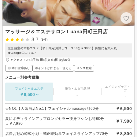
マッサージ＆エステサロン Luana田町三田店
3.7
(3件)
完全個室の本格エステ【平日限定お試しコース30分￥3000】男性にも大人気
★Google口コミ4.7
アクセス：JR山手線 田町(東京)駅 徒歩6分
◎ 本日空席あり
ポイントが貯まる・使える
メンズ歓迎
メニュー別参考価格
エイジングケア・リフ
フェイシャルエステ
脱毛・ムダ毛処理
プ
￥6,500～
-
-
￥6,500
☆NO1【人気当店No.1】フェイシャルmassage計60分
夏にボディラインアップロングセラー痩身マシンお得60分
￥7,980
→￥7,980
￥8,800
店長お勧め韓式小顔＋矯正即効果フェイスラインアップ70分