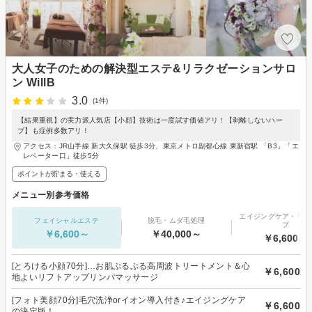
大人女子のための解決型エステ&リラクゼーションサロ
ン WillB
3.0
(1件)
【結果重視】の実力派人気店【小顔】技術は一度試す価値アリ！【剥離しないハー
ブ】も症例多数アリ！
アクセス：JR山手線 新大久保駅 徒歩3分、東京メトロ副都心線 東新宿駅 「B3」「エ
レベーター口」徒歩5分
ポイントが貯まる・使える
メニュー別参考価格
エイジングケア・リフ
フェイシャルエステ
脱毛・ムダ毛処理
プ
￥6,600～
￥40,000～
￥6,600～
[とろける小顔70分]…お肌ぷるぷる高周波トリートメント＆心
￥6,600
地よいリフトアップリンパマッサージ
[フォト美顔70分]毛穴洗浄orイオン導入付き♪エイジングケア
￥6,600
の決定版！