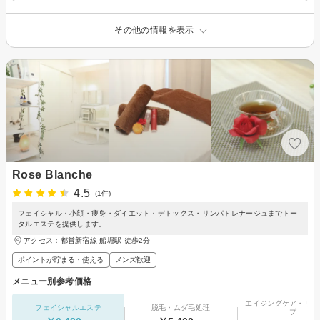
その他の情報を表示
Rose Blanche
4.5
(1件)
フェイシャル・小顔・痩身・ダイエット・デトックス・リンパドレナージュまでトー
タルエステを提供します。
アクセス：都営新宿線 船堀駅 徒歩2分
ポイントが貯まる・使える
メンズ歓迎
メニュー別参考価格
エイジングケア・リフ
フェイシャルエステ
脱毛・ムダ毛処理
プ