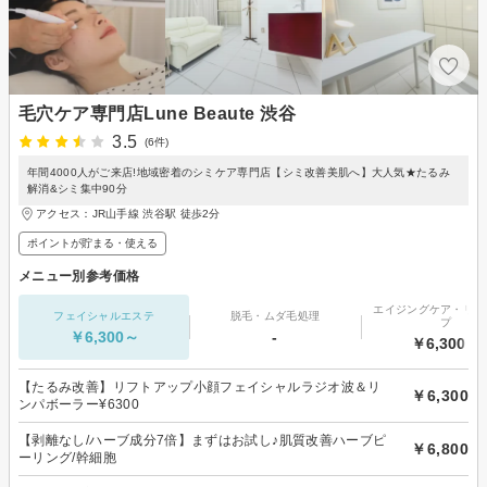
毛穴ケア専門店Lune Beaute 渋谷
3.5
(6件)
年間4000人がご来店!地域密着のシミケア専門店【シミ改善美肌へ】大人気★たるみ
解消&シミ集中90分
アクセス：JR山手線 渋谷駅 徒歩2分
ポイントが貯まる・使える
メニュー別参考価格
エイジングケア・リフ
フェイシャルエステ
脱毛・ムダ毛処理
プ
￥6,300～
-
￥6,300～
【たるみ改善】リフトアップ小顔フェイシャルラジオ波＆リ
￥6,300
ンパボーラー¥6300
【剥離なし/ハーブ成分7倍】まずはお試し♪肌質改善ハーブピ
￥6,800
ーリング/幹細胞