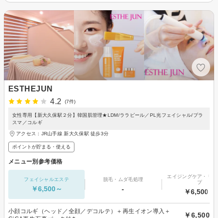
ESTHEJUN
4.2
(7件)
女性専用【新大久保駅２分】韓国肌管理★LDM/ララピール／PL光フェイシャル/プラ
スマ／コルギ
アクセス：JR山手線 新大久保駅 徒歩3分
ポイントが貯まる・使える
メニュー別参考価格
エイジングケア・リフ
フェイシャルエステ
脱毛・ムダ毛処理
プ
￥6,500～
-
￥6,500～
小顔コルギ（ヘッド／全顔／デコルテ）＋再生イオン導入＋
￥6,500