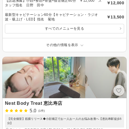
【話題沸騰】小顔+整顔+骨盤+猫背矯正60分 ￥12,000 ス
￥12,000
タッフ指名 日野 田中
最新型キャビテーション60分【キャビテーション・ラジオ
￥13,500
波・吸上げ・LED】指名 菊地
すべてのメニューを見る
その他の情報を表示
Nest Body Treat 恵比寿店
5.0
(1件)
【完全個室】筋膜リリース◆小顔矯正でお一人お一人のお悩み改善へ【恵比寿駅徒歩5
分】