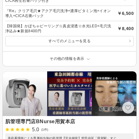
CiCA再生石膏パック付き
『Re』クリア毛穴★アクア毛穴洗浄+濃厚ビタミン泡+イオン
￥6,500
導入+CICA石膏パック
【韓国発】かぼちゃピーリング☆真皮浸透☆水光LED+毛穴洗
￥8,400
浄込み★新規8400円
すべてのメニューを見る
その他の情報を表示
肌管理専門店BNurse用賀本店
5.0
(1件)
美容看護師による専属担当制の肌管理【完全個室】世田谷区「用賀駅」すぐ