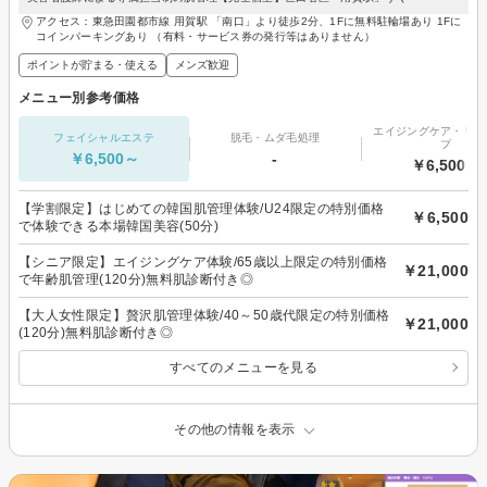
アクセス：東急田園都市線 用賀駅 「南口」より徒歩2分、1Fに無料駐輪場あり 1Fに
コインパーキングあり （有料・サービス券の発行等はありません）
ポイントが貯まる・使える
メンズ歓迎
メニュー別参考価格
エイジングケア・リフ
フェイシャルエステ
脱毛・ムダ毛処理
プ
￥6,500～
-
￥6,500～
【学割限定】はじめての韓国肌管理体験/U24限定の特別価格
￥6,500
で体験できる本場韓国美容(50分)
【シニア限定】エイジングケア体験/65歳以上限定の特別価格
￥21,000
で年齢肌管理(120分)無料肌診断付き◎
【大人女性限定】贅沢肌管理体験/40～50歳代限定の特別価格
￥21,000
(120分)無料肌診断付き◎
すべてのメニューを見る
その他の情報を表示