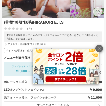
(骨盤*美肌*脱毛)HIRAMORI E.T.S
-
(-件)
【完全予約制】自分のためのリラックスタイムがここにある…あなたに『美しさ』と
『癒し』をお届けします。
アクセス：池袋駅東口より徒歩4分
ポイントが貯まる・使える
メンズ歓迎
メニュー別参考価格
エイジングケア・リフ
フェイシャルエステ
脱毛・ムダ毛処理
プ
￥6,600～
￥9,075～
￥9,900～
￥6,600
ポレーション導入
￥9,900
LEDオメガパッドフェイシャル
￥11,000
光フォト＋vc導入 フェイシャルコース
すべてのメニューを見る