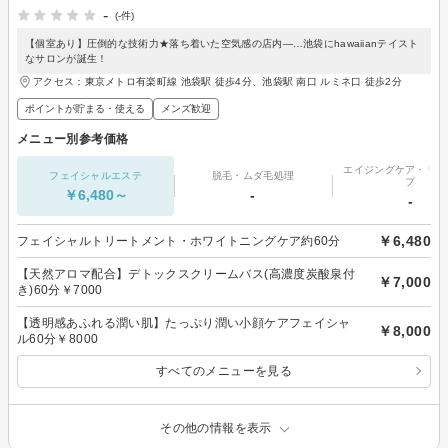
-
(-件)
【個室あり】圧倒的な技術力★落ち着いた空気感の店内―…池袋にhawaiianテイスト
なサロンが誕生！
アクセス：東京メトロ有楽町線 池袋駅 徒歩4分、池袋駅 南口 ルミネ口 徒歩2分
ポイントが貯まる・使える
メンズ歓迎
メニュー別参考価格
エイジングケア・リフ
フェイシャルエステ
脱毛・ムダ毛処理
プ
￥6,480～
-
-
￥6,480
フェイシャルトリートメント・ホワイトニングケア約60分
【天然アロマ配合】デトックスクリームバス(高濃度炭酸泉付
￥7,000
き)60分￥7000
【透明感あふれる潤い肌】たっぷり潤い小顔ケアフェイシャ
￥8,000
ル60分￥8000
すべてのメニューを見る
その他の情報を表示