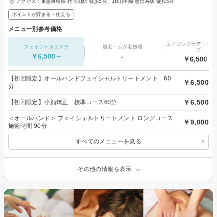
アクセス：東急東横線 代官山駅 徒歩5分、JR山手線 恵比寿駅 徒歩5分
ポイントが貯まる・使える
メニュー別参考価格
エイジングケア・リフ
フェイシャルエステ
脱毛・ムダ毛処理
プ
￥6,500～
-
￥6,500～
【初回限定】オールハンドフェイシャルトリートメント 60
￥6,500
分
￥6,500
【初回限定】小顔矯正 標準コース60分
＜オールハンド＞ フェイシャルトリートメント ロングコース
￥9,000
施術時間 90分
すべてのメニューを見る
その他の情報を表示