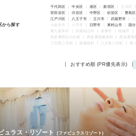
千代田区
中央区
港区
新宿区
文京区
世田谷区
渋谷区
中野区
杉並区
豊島区
江戸川区
八王子市
立川市
武蔵野市
三
区から探す
小金井市
小平市
日野市
東村山市
国分
東久留米市
武蔵村山市
多摩市
稲城市
西多摩郡日の出町
西多摩郡檜原村
西多摩郡
三宅島三宅村
御蔵島村
八丈島八丈町
青
おすすめ順 (PR優先表示)
ビュラス・リゾート
(ファビュラスリゾート)