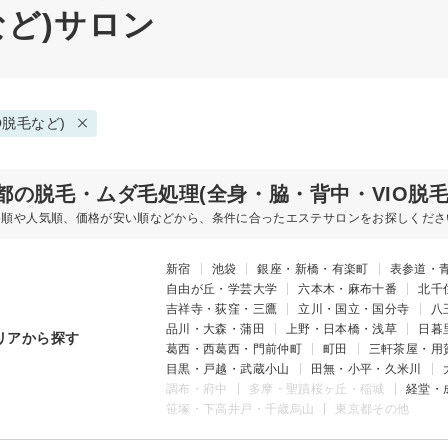
など)サロン
O脱毛など)
都の脱毛・ムダ毛処理(全身・脇・背中・VIO脱
め順や人気順、価格が安い順などから、条件に合ったエステサロンをお探しくださ
新宿
池袋
銀座・新橋・有楽町
表参道・
自由が丘・学芸大学
六本木・麻布十番
北千
吉祥寺・荻窪・三鷹
立川・国立・国分寺
八
品川・大森・蒲田
上野・日本橋・浅草
日暮
リアから探す
葛西・西葛西・門前仲町
町田
三軒茶屋・用
目黒・戸越・武蔵小山
田無・小平・久米川
調布・府中
多摩・聖蹟桜ヶ丘・稲城
経堂・
笹塚・下高井戸・千歳烏山
東京都その他