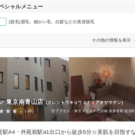
ペシャルメニュー
(脱毛)眉毛、細かい毛、白髪などの美容脱毛
その他の情報を表示
ン 東京南青山店
(カレントウキョウミナミアオヤマテン)
-
(-件)
アクセス：東京メトロ千代田線 表参道駅 徒歩6
道駅A4・外苑前駅a1出口から徒歩5分☆美肌を目指す