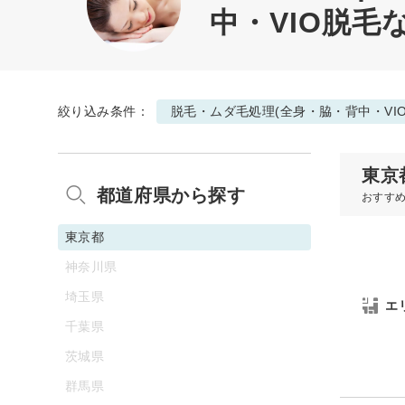
中・VIO脱毛
絞り込み条件：
脱毛・ムダ毛処理(全身・脇・背中・VI
東京
都道府県から探す
おすす
東京都
神奈川県
埼玉県
エ
千葉県
茨城県
群馬県