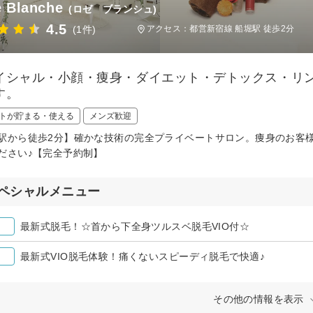
 Blanche
(ロゼ ブランシュ)
4.5
(1件)
アクセス：都営新宿線 船堀駅 徒歩2分
イシャル・小顔・痩身・ダイエット・デトックス・リ
す。
トが貯まる・使える
メンズ歓迎
駅から徒歩2分】確かな技術の完全プライベートサロン。痩身のお客様
ださい♪【完全予約制】
ペシャルメニュー
最新式脱毛！☆首から下全身ツルスベ脱毛VIO付☆
最新式VIO脱毛体験！痛くないスピーディ脱毛で快適♪
その他の情報を表示