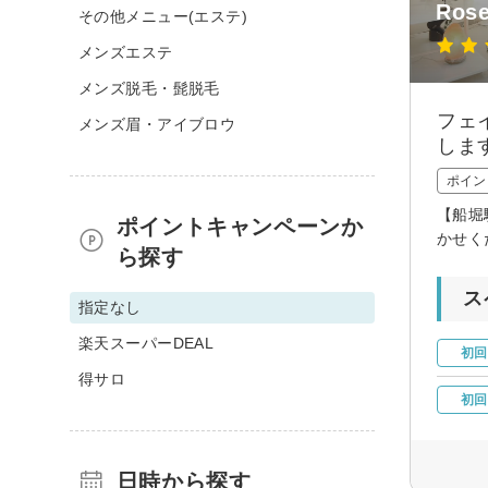
Rose
その他メニュー(エステ)
メンズエステ
メンズ脱毛・髭脱毛
フェ
メンズ眉・アイブロウ
しま
ポイン
【船堀
ポイントキャンペーンか
かせく
ら探す
ス
指定なし
楽天スーパーDEAL
初回
得サロ
初回
日時から探す