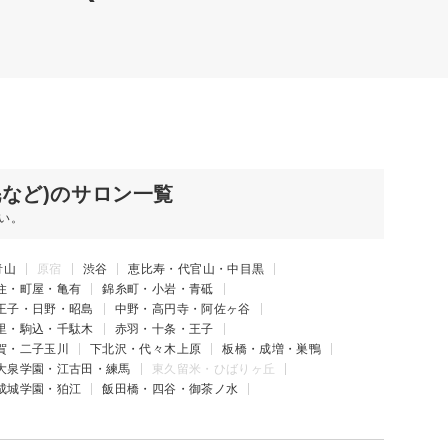
毛など)のサロン一覧
い。
青山
原宿
渋谷
恵比寿・代官山・中目黒
住・町屋・亀有
錦糸町・小岩・青砥
王子・日野・昭島
中野・高円寺・阿佐ヶ谷
里・駒込・千駄木
赤羽・十条・王子
賀・二子玉川
下北沢・代々木上原
板橋・成増・巣鴨
大泉学園・江古田・練馬
東久留米・ひばりヶ丘
成城学園・狛江
飯田橋・四谷・御茶ノ水