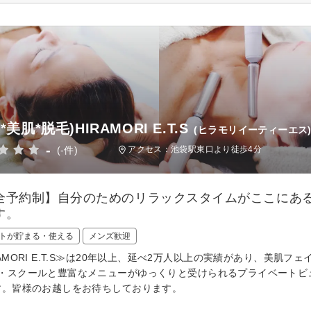
*美肌*脱毛)HIRAMORI E.T.S
(ヒラモリイーティーエス
-
(-件)
アクセス：池袋駅東口より徒歩4分
全予約制】自分のためのリラックスタイムがここにあ
す。
トが貯まる・使える
メンズ歓迎
RAMORI E.T.S≫は20年以上、延べ2万人以上の実績があり、美肌フ
・スクールと豊富なメニューがゆっくりと受けられるプライベートビ
す。皆様のお越しをお待ちしております。