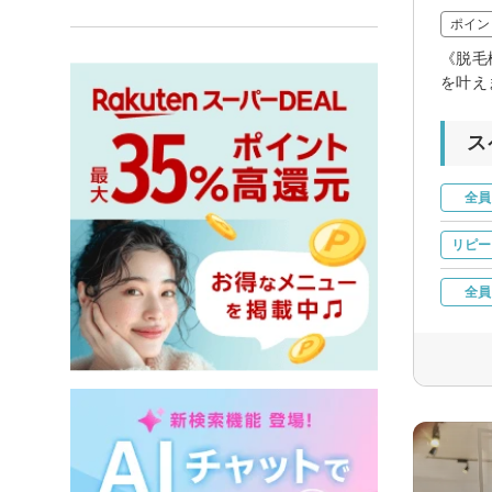
ポイン
《脱毛
を叶え
ス
全員
リピー
全員