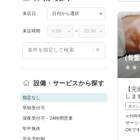
来店日
日付から選択
来店時間
〜
-
条件を指定して検索
件
(骨盤
設備・サービスから探す
【完
しま
指定なし
ポイン
早朝受付可
≪HI
深夜受付可・24時間営業
サージ
年中無休
OKで
完全予約制