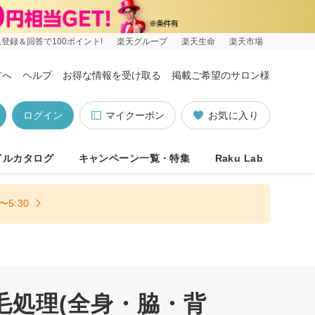
登録＆回答で100ポイント!
楽天グループ
楽天生命
楽天市場
方へ
ヘルプ
お得な情報を受け取る
掲載ご希望のサロン様
ログイン
マイクーポン
お気に入り
イルカタログ
キャンペーン一覧・特集
Raku Lab
5:30
毛処理(全身・脇・背