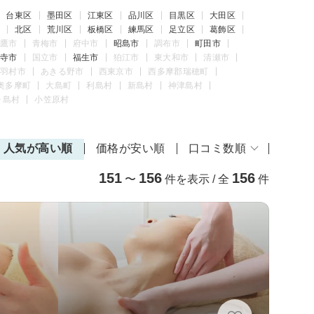
台東区
墨田区
江東区
品川区
目黒区
大田区
北区
荒川区
板橋区
練馬区
足立区
葛飾区
鷹市
青梅市
府中市
昭島市
調布市
町田市
寺市
国立市
福生市
狛江市
東大和市
清瀬市
羽村市
あきる野市
西東京市
西多摩郡瑞穂町
奥多摩町
大島町
利島村
新島村
神津島村
ヶ島村
小笠原村
人気が高い順
価格が安い順
口コミ数順
151
156
156
〜
件を表示 / 全
件