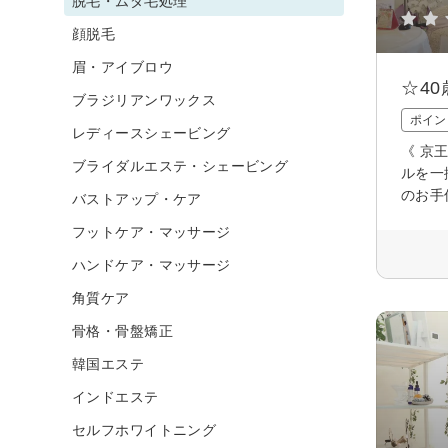
脱毛・ムダ毛処理
顔脱毛
眉・アイブロウ
☆4
ブラジリアンワックス
ポイン
レディースシェービング
《 京
ブライダルエステ・シェービング
ルを一
のお手
バストアップ・ケア
フットケア・マッサージ
ハンドケア・マッサージ
角質ケア
骨格・骨盤矯正
韓国エステ
インドエステ
セルフホワイトニング