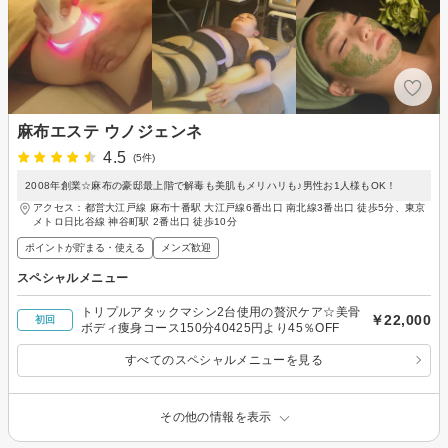
麻布エステ ウノジェンネ
4.5
(5件)
2008年創業☆麻布の豪邸最上階で解毒も美肌もメリハリも♪男性お1人様もOK！
アクセス：都営大江戸線 麻布十番駅 大江戸線6番出口 南北線3番出口 徒歩5分、東京
メトロ日比谷線 神谷町駅 2番出口 徒歩10分
ポイントが貯まる・使える
メンズ歓迎
スペシャルメニュー
トリプルアタックマシン2台使用の贅沢ケア☆美骨
￥22,000
初回
ボディ痩身コース150分40425円より45％OFF
すべてのスペシャルメニューを見る
その他の情報を表示