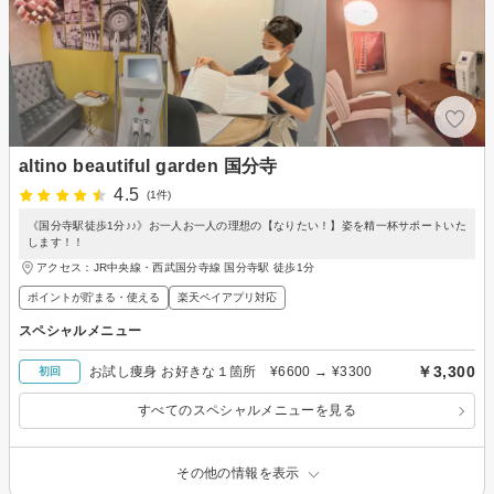
altino beautiful garden 国分寺
4.5
(1件)
《国分寺駅徒歩1分♪♪》お一人お一人の理想の【なりたい！】姿を精一杯サポートいた
します！！
アクセス：JR中央線・西武国分寺線 国分寺駅 徒歩1分
ポイントが貯まる・使える
楽天ペイアプリ対応
スペシャルメニュー
￥3,300
お試し痩身 お好きな１箇所 ¥6600 → ¥3300
初回
すべてのスペシャルメニューを見る
その他の情報を表示