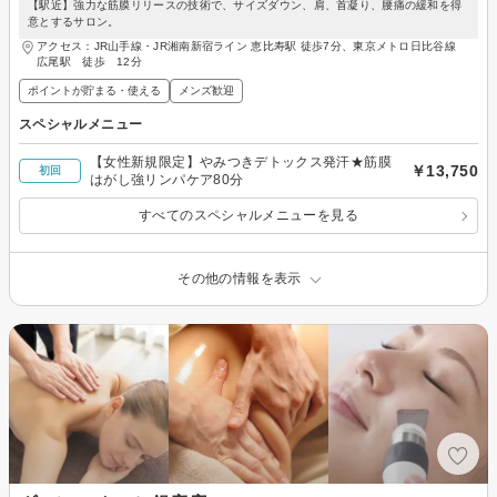
【駅近】強力な筋膜リリースの技術で、サイズダウン、肩、首凝り、腰痛の緩和を得
意とするサロン。
アクセス：JR山手線・JR湘南新宿ライン 恵比寿駅 徒歩7分、東京メトロ日比谷線
広尾駅 徒歩 12分
ポイントが貯まる・使える
メンズ歓迎
スペシャルメニュー
【女性新規限定】やみつきデトックス発汗★筋膜
￥13,750
初回
はがし強リンパケア80分
すべてのスペシャルメニューを見る
その他の情報を表示