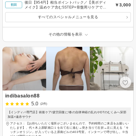
後日【954円】相当ポイントバック／【美ボディ
￥3,000
初回
メイク】温めケア含む5STEP×骨盤周りケアでス
ッキリ！代謝サポート◎80分￥3000
すべてのスペシャルメニューを見る
その他の情報を表示
indibasalon88
5.0
(2件)
【インディバ専門店】術後ケア/疲労回復に!春の自律神経の乱れやDTのむくみへ深部
加温×遠赤サウナ
アクセス：【お待ちいただく場所がございませんので、予約時間のご来店をお願いい
たします】、代々木上原駅南口１を出て右に進む→突き当りで左折→左に見える「キ
ッチンオリジン」が入っている上原南ビルの403号室。インターンで呼び出し。※当