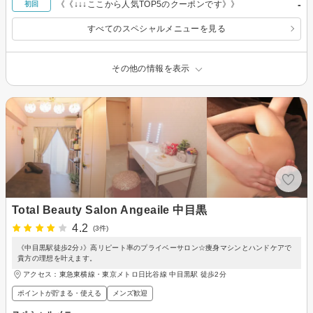
-
《《↓↓↓ここから人気TOP5のクーポンです》》
初回
すべてのスペシャルメニューを見る
その他の情報を表示
Total Beauty Salon Angeaile 中目黒
4.2
(3件)
《中目黒駅徒歩2分♪》高リピート率のプライベーサロン☆痩身マシンとハンドケアで
貴方の理想を叶えます。
アクセス：東急東横線・東京メトロ日比谷線 中目黒駅 徒歩2分
ポイントが貯まる・使える
メンズ歓迎