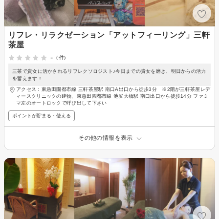
リフレ・リラクゼーション「アットフィーリング」三軒
茶屋
-
(-件)
三茶で貴女に活かされるリフレクソロジスト♪今日までの貴女を磨き、明日からの活力
を蓄えます！
アクセス：東急田園都市線 三軒茶屋駅 南口A出口から徒歩3分 ※2階が三軒茶屋レデ
ィースクリニックの建物、東急田園都市線 池尻大橋駅 南口出口から徒歩14分 ファミ
マ左のオートロックで呼び出して下さい
ポイントが貯まる・使える
その他の情報を表示