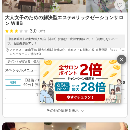
大人女子のための解決型エステ&リラクゼーションサロ
ン WillB
3.0
(1件)
【結果重視】の実力派人気店【小顔】技術は一度試す価値アリ！【剥離しないハー
ブ】も症例多数アリ！
アクセス：JR山手線 新大久保駅 徒歩3分、東京メトロ副都心線 東新宿駅 「B3」「エ
レベーター口」徒歩5分
ポイントが貯まる・使える
スペシャルメニュー
【経絡アロマボディトリートメント（足浴つき）
￥5,900
初回
60分】強弱自在の深い圧が人気。熟練技を堪能し
て♪
すべてのスペシャルメニューを見る
その他の情報を表示