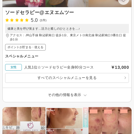
ソードセラピー@エヌエムツー
5.0
(1件)
健康と美を呼び覚ます…活力と癒しのひとときを…♪
アクセス：JR山手線 駒込駅南口 徒歩1分、東京メトロ南北線 駒込駅南口3番出口 徒
歩1分
ポイントが貯まる・使える
スペシャルメニュー
￥13,000
人気1位☆ソードセラピー全身80分コース
女性
すべてのスペシャルメニューを見る
その他の情報を表示