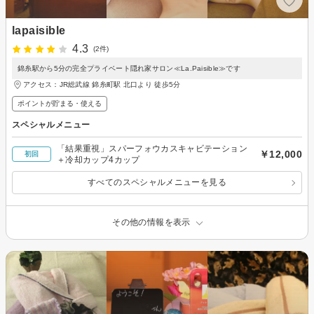
lapaisible
4.3
(2件)
錦糸駅から5分の完全プライベート隠れ家サロン≪La.Paisible≫です
アクセス：JR総武線 錦糸町駅 北口より 徒歩5分
ポイントが貯まる・使える
スペシャルメニュー
「結果重視」スパーフォウカスキャビテーション
￥12,000
初回
＋冷却カップ4カップ
すべてのスペシャルメニューを見る
その他の情報を表示