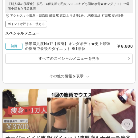
【別人級の肌変化】脱毛＋4種美顔で毛穴,シミ,ニキビも同時改善★オンダリフトで瞬
間小顔＆たるみ改善
アクセス：小田急小田原線 町田駅 東口より徒歩1分、JR横浜線 町田駅 徒歩5分
ポイントが貯まる・使える
スペシャルメニュー
効果満足度No1*【痩身】オンダボディ★史上最強
￥6,800
初回
の痩身で最後のダイエット ※1部位
すべてのスペシャルメニューを見る
その他の情報を表示