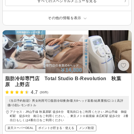
すべてのスペシャルメニューを見る
その他の情報を表示
脂肪冷却専門店 Total Studio B-Revolution 秋葉
原 上野店
4.7
(30件)
《当日予約歓迎》男女利用可◎脂肪冷却痩身/最大8ヘッド装着/結果重視/口コミ高評
価/小顔レモンボトル
アクセス：JR山手線 秋葉原駅 徒歩8分 電気街口をご利用ください JR山手線 御徒
町駅 徒歩8分 南口をご利用ください。、東京メトロ銀座線 末広町駅 徒歩2分 2番
出口もしくは4番出口をご利用ください
楽天スーパーDEAL
ポイントが貯まる・使える
メンズ歓迎