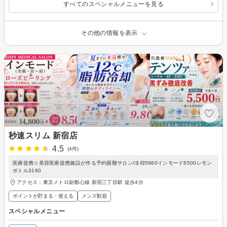
すべてのスペシャルメニューを見る
その他の情報を表示
秒速スリム 新宿店
4.5
(4件)
医療提携☆美容医療提携施設が作る予約困難サロン/冷却5980インモード8500レモン
ボトル3180
アクセス：東京メトロ副都心線 新宿三丁目駅 徒歩4分
ポイントが貯まる・使える
メンズ歓迎
スペシャルメニュー