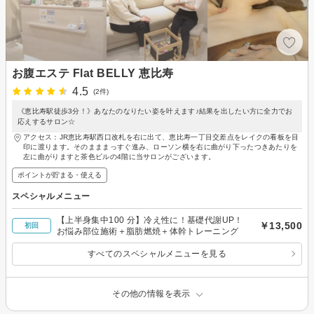
お腹エステ Flat BELLY 恵比寿
4.5
(2件)
《恵比寿駅徒歩3分！》あなたのなりたい姿を叶えます♪結果を出したい方に全力でお
応えするサロン☆
アクセス：JR恵比寿駅西口改札を右に出て、恵比寿一丁目交差点をレイクの看板を目
印に渡ります。そのまままっすぐ進み、ローソン横を右に曲がり下ったつきあたりを
左に曲がりますと茶色ビルの4階に当サロンがございます。
ポイントが貯まる・使える
スペシャルメニュー
【上半身集中100 分】冷え性に！基礎代謝UP！
￥13,500
初回
お悩み部位施術＋脂肪燃焼＋体幹トレーニング
すべてのスペシャルメニューを見る
その他の情報を表示