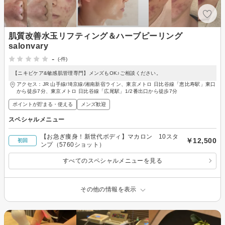
肌質改善水玉リフティング＆ハーブピーリング
salonvary
-
(-件)
【ニキビケア&敏感肌管理専門】メンズもOK♪ご相談ください。
アクセス：JR 山手線/埼京線/湘南新宿ライン、東京メトロ 日比谷線「恵比寿駅」東口
から徒歩7分、東京メトロ 日比谷線「広尾駅」1/2番出口から徒歩7分
ポイントが貯まる・使える
メンズ歓迎
スペシャルメニュー
【お急ぎ痩身！新世代ボディ】マカロン 10スタ
￥12,500
初回
ンプ（5760ショット）
すべてのスペシャルメニューを見る
その他の情報を表示