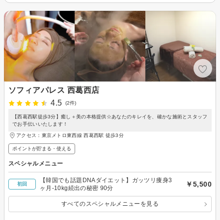
ソフィアパレス 西葛西店
4.5
(2件)
【西葛西駅徒歩3分】癒し＋美の本格提供☆あなたのキレイを、確かな施術とスタッフ
でお手伝いいたします！
アクセス：東京メトロ東西線 西葛西駅 徒歩3分
ポイントが貯まる・使える
スペシャルメニュー
【韓国でも話題DNAダイエット】ガッツリ痩身3
￥5,500
初回
ヶ月-10kg続出の秘密 90分
すべてのスペシャルメニューを見る