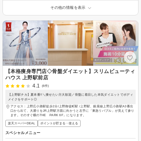
その他の情報を表示
【本格痩身専門店◇骨盤ダイエット】スリムビューティ
ハウス 上野駅前店
4.1
(6件)
【上野駅チカ】夏本番!!＼痩せたい方大歓迎／骨盤に着目した本気ダイエットでボディ
メイクをサポート◎
アクセス：上野広小路駅徒歩2分/上野御徒町駅 /上野駅、銀座線上野広小路駅A3番出
口から出て、大通りをJR上野駅方面に向かうと左手に「東急リバブル」が見えて参り
ます。そのすぐ横のTHE PARK 6F」になります。
楽天スーパーDEAL
ポイントが貯まる・使える
スペシャルメニュー