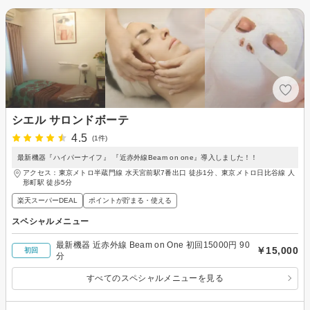
シエル サロンドボーテ
4.5
(1件)
最新機器『ハイパーナイフ』 『近赤外線Beam on one』導入しました！！
アクセス：東京メトロ半蔵門線 水天宮前駅7番出口 徒歩1分、東京メトロ日比谷線 人
形町駅 徒歩5分
楽天スーパーDEAL
ポイントが貯まる・使える
スペシャルメニュー
最新機器 近赤外線 Beam on One 初回15000円 90
￥15,000
初回
分
すべてのスペシャルメニューを見る