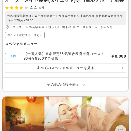
オーダーメイド痩身(ダイエット)専門店ルナボーテ渋谷
4.4
(8件)
渋谷地域密着サロン★圧倒的結果出し痩身専門サロン【本気痩せ!脂肪燃焼★徹底痩身
コース70分￥5900
アクセス：JR 渋谷駅新南口 徒歩1分、地下出口C２ ストリーム口から５分
ポイントが貯まる・使える
スペシャルメニュー
【一番人気】５名限定!人気速攻痩身半身コース！
￥8,900
初回
90分￥8900でご提供
すべてのスペシャルメニューを見る
その他の情報を表示