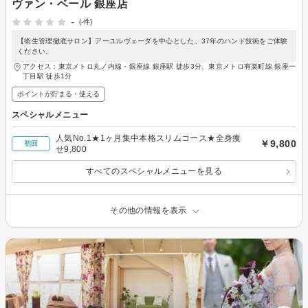
ヴァン・ベール 銀座店
-
(-件)
【衛生管理徹底サロン】アーユルヴェーダを中心とした、37年のハンド技術をご体験
ください。
アクセス：東京メトロ丸ノ内線・銀座線 銀座駅 徒歩3分、東京メトロ有楽町線 銀座一
丁目駅 徒歩1分
ポイントが貯まる・使える
スペシャルメニュー
人気No.1★1ヶ月集中本格スリムコース★全身痩
￥9,800
初回
せ9,800
すべてのスペシャルメニューを見る
その他の情報を表示