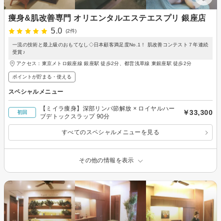
痩身&肌改善専門 オリエンタルエステエスプリ 銀座店
5.0
(2件)
一流の技術と最上級のおもてなし◇日本顧客満足度No.1！ 肌改善コンテスト７年連続
受賞♪
アクセス：東京メトロ銀座線 銀座駅 徒歩2分、都営浅草線 東銀座駅 徒歩2分
ポイントが貯まる・使える
スペシャルメニュー
【ミイラ痩身】深部リンパ節解放 × ロイヤルハー
￥33,300
初回
ブデトックスラップ 90分
すべてのスペシャルメニューを見る
その他の情報を表示