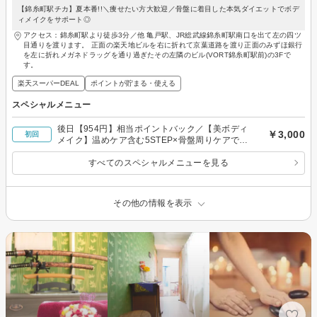
【錦糸町駅チカ】夏本番!!＼痩せたい方大歓迎／骨盤に着目した本気ダイエットでボデ
ィメイクをサポート◎
アクセス：錦糸町駅より徒歩3分／他 亀戸駅、JR総武線錦糸町駅南口を出て左の四ツ
目通りを渡ります。 正面の楽天地ビルを右に折れて京葉道路を渡り正面のみずほ銀行
を左に折れメガネドラッグを通り過ぎたその左隣のビル(VORT錦糸町駅前)の3Fで
す。
楽天スーパーDEAL
ポイントが貯まる・使える
スペシャルメニュー
後日【954円】相当ポイントバック／【美ボディ
￥3,000
初回
メイク】温めケア含む5STEP×骨盤周りケアでス
ッキリ！代謝サポート◎80分￥3000
すべてのスペシャルメニューを見る
その他の情報を表示