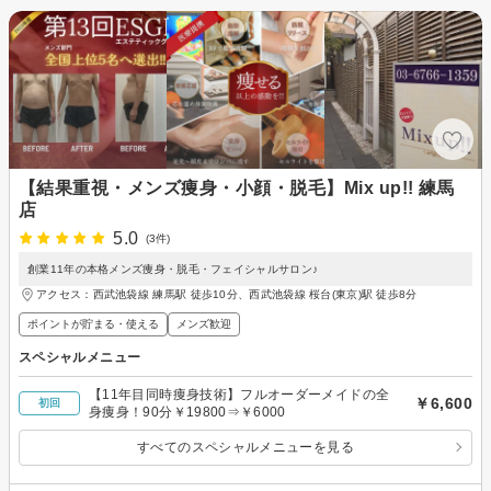
【結果重視・メンズ痩身・小顔・脱毛】Mix up!! 練馬
店
5.0
(3件)
創業11年の本格メンズ痩身・脱毛・フェイシャルサロン♪
アクセス：西武池袋線 練馬駅 徒歩10分、西武池袋線 桜台(東京)駅 徒歩8分
ポイントが貯まる・使える
メンズ歓迎
スペシャルメニュー
【11年目同時痩身技術】フルオーダーメイドの全
￥6,600
初回
身痩身！90分￥19800⇒￥6000
すべてのスペシャルメニューを見る