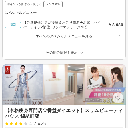
ポイントが貯まる・使える
メンズ歓迎
スペシャルメニュー
【ご新規様】温活痩身＆肩こり撃退★お試しハイ
￥8,980
初回
パーナイフ2部位+リンパマッサージ70分
すべてのスペシャルメニューを見る
その他の情報を表示
【本格痩身専門店◇骨盤ダイエット】スリムビューティ
ハウス 錦糸町店
4.2
(10件)