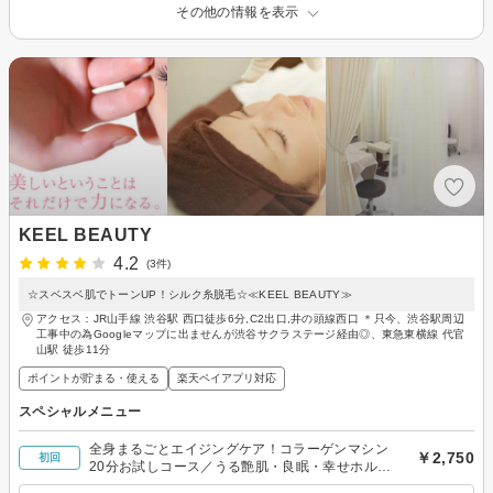
その他の情報を表示
KEEL BEAUTY
4.2
(3件)
☆スベスベ肌でトーンUP！シルク糸脱毛☆≪KEEL BEAUTY≫
アクセス：JR山手線 渋谷駅 西口徒歩6分,C2出口,井の頭線西口 ＊只今、渋谷駅周辺
工事中の為Googleマップに出ませんが渋谷サクラステージ経由◎、東急東横線 代官
山駅 徒歩11分
ポイントが貯まる・使える
楽天ペイアプリ対応
スペシャルメニュー
全身まるごとエイジングケア！コラーゲンマシン
￥2,750
初回
20分お試しコース／うる艶肌・良眠・幸せホルモ
ン