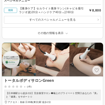
スペシャルメニュー
【痩身ケア】セルライト痩身マシン(キャビ＆吸引
￥8,800
初回
ラジオ波)20分＋ハンドケア40分→計60分
すべてのスペシャルメニューを見る
その他の情報を表示
トータルボディサロンGreen
-
(-件)
【日本橋駅から徒歩2分】完全個室サロン◆極上のプライベート空間◎あなたの『美』
と『健康』をサポート☆
アクセス：各線 日本橋(東京)駅 徒歩2分