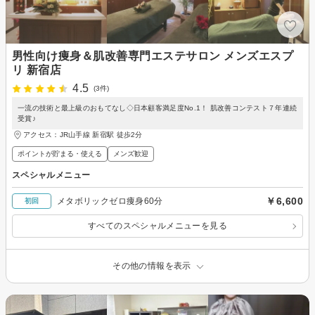
男性向け痩身＆肌改善専門エステサロン メンズエスプ
リ 新宿店
4.5
(3件)
一流の技術と最上級のおもてなし◇日本顧客満足度No.1！ 肌改善コンテスト７年連続
受賞♪
アクセス：JR山手線 新宿駅 徒歩2分
ポイントが貯まる・使える
メンズ歓迎
スペシャルメニュー
￥6,600
メタボリックゼロ痩身60分
初回
すべてのスペシャルメニューを見る
その他の情報を表示