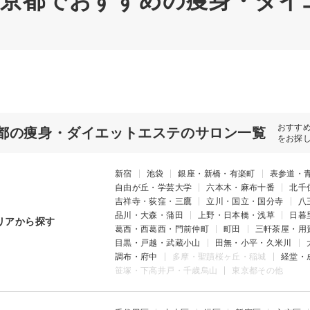
| 東京都でおすすめの痩身・ダ
おすす
都の痩身・ダイエットエステのサロン一覧
をお探
新宿
池袋
銀座・新橋・有楽町
表参道・
自由が丘・学芸大学
六本木・麻布十番
北千
吉祥寺・荻窪・三鷹
立川・国立・国分寺
八
品川・大森・蒲田
上野・日本橋・浅草
日暮
リアから探す
葛西・西葛西・門前仲町
町田
三軒茶屋・用
目黒・戸越・武蔵小山
田無・小平・久米川
調布・府中
多摩・聖蹟桜ヶ丘・稲城
経堂・
笹塚・下高井戸・千歳烏山
東京都その他