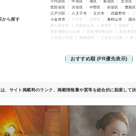
千代田区
中央区
港区
新宿区
文京区
世田谷区
渋谷区
中野区
杉並区
豊島区
江戸川区
八王子市
立川市
武蔵野市
三
区から探す
小金井市
小平市
日野市
東村山市
国分
東久留米市
武蔵村山市
多摩市
稲城市
西多摩郡日の出町
西多摩郡檜原村
西多摩郡
三宅島三宅村
御蔵島村
八丈島八丈町
青
おすすめ順 (PR優先表示)
位は、サイト掲載料のランク、掲載情報量や質等を総合的に勘案して