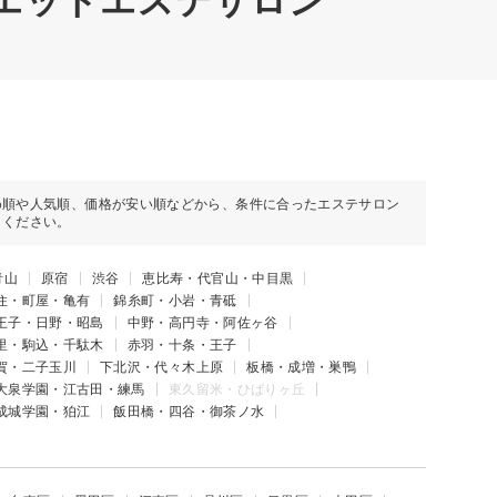
イエットエステサロン
め順や人気順、価格が安い順などから、条件に合ったエステサロン
しください。
青山
原宿
渋谷
恵比寿・代官山・中目黒
住・町屋・亀有
錦糸町・小岩・青砥
王子・日野・昭島
中野・高円寺・阿佐ヶ谷
里・駒込・千駄木
赤羽・十条・王子
賀・二子玉川
下北沢・代々木上原
板橋・成増・巣鴨
大泉学園・江古田・練馬
東久留米・ひばりヶ丘
成城学園・狛江
飯田橋・四谷・御茶ノ水