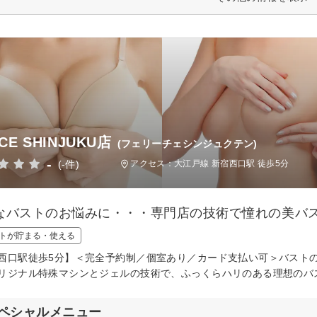
ICE SHINJUKU店
(フェリーチェシンジュクテン)
-
(-件)
アクセス：大江戸線 新宿西口駅 徒歩5分
なバストのお悩みに・・・専門店の技術で憧れの美バス
トが貯まる・使える
西口駅徒歩5分】＜完全予約制／個室あり／カード支払い可＞バスト
リジナル特殊マシンとジェルの技術で、ふっくらハリのある理想のバ
ペシャルメニュー