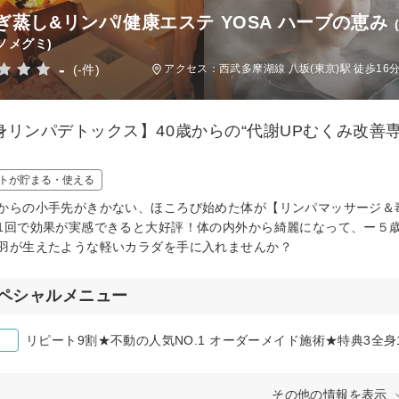
ぎ蒸し&リンパ/健康エステ YOSA ハーブの恵み
ノメグミ)
-
(-件)
アクセス：西武多摩湖線 八坂(東京)駅 徒歩16
身リンパデトックス】40歳からの“代謝UPむくみ改善
トが貯まる・使える
からの小手先がきかない、ほころび始めた体が【リンパマッサージ＆
1回で効果が実感できると大好評！体の内外から綺麗になって、ー５
羽が生えたような軽いカラダを手に入れませんか？
ペシャルメニュー
リピート9割★不動の人気NO.1 オーダーメイド施術★特典3全身1
その他の情報を表示