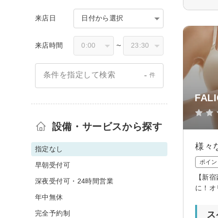
来店日
日付から選択
来店時間
〜
-
条件を指定して検索
件
FAL
設備・サービスから探す
様々
指定なし
ポイン
早朝受付可
【新宿
深夜受付可・24時間営業
に！オ
年中無休
完全予約制
ス