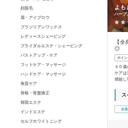
よも
顔脱毛
ハーブ
眉・アイブロウ
ブラジリアンワックス
レディースシェービング
【全
ブライダルエステ・シェービング
◎
バストアップ・ケア
ポイン
フットケア・マッサージ
４０歳
ケアは
ハンドケア・マッサージ
堪能し
角質ケア
骨格・骨盤矯正
ス
韓国エステ
全員
インドエステ
セルフホワイトニング