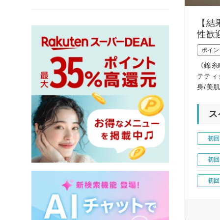
【結
性歓
ポイン
《錦糸
テティ
身/美
ス
初回
初回
初回