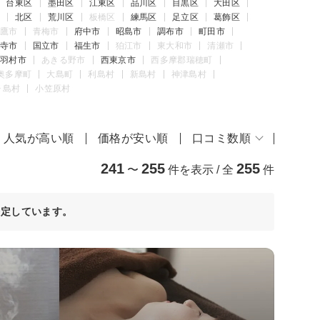
台東区
墨田区
江東区
品川区
目黒区
大田区
北区
荒川区
板橋区
練馬区
足立区
葛飾区
鷹市
青梅市
府中市
昭島市
調布市
町田市
寺市
国立市
福生市
狛江市
東大和市
清瀬市
羽村市
あきる野市
西東京市
西多摩郡瑞穂町
奥多摩町
大島町
利島村
新島村
神津島村
ヶ島村
小笠原村
人気が高い順
価格が安い順
口コミ数順
241
255
255
〜
件を表示 / 全
件
決定しています。