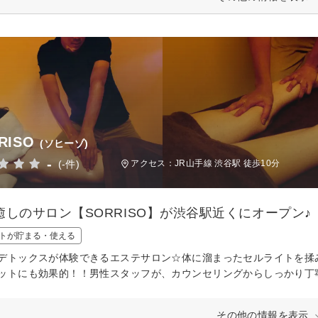
RISO
(ソヒーゾ)
-
(-件)
アクセス：JR山手線 渋谷駅 徒歩10分
癒しのサロン【SORRISO】が渋谷駅近くにオープン♪
トが貯まる・使える
デトックスが体験できるエステサロン☆体に溜まったセルライトを揉
ットにも効果的！！男性スタッフが、カウンセリングからしっかり丁
その他の情報を表示