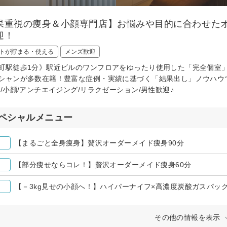
果重視の痩身＆小顔専門店】お悩みや目的に合わせた
迎！
トが貯まる・使える
メンズ歓迎
町駅徒歩1分》駅近ビルのワンフロアをゆったり使用した「完全個室」
シャンが多数在籍！豊富な症例・実績に基づく「結果出し」ノウハウ
肌/小顔/アンチエイジング/リラクゼーション/男性歓迎♪
ペシャルメニュー
【まるごと全身痩身】贅沢オーダーメイド痩身90分
【部分痩せならコレ！】贅沢オーダーメイド痩身60分
【－3kg見せの小顔へ！】ハイパーナイフ×高濃度炭酸ガスパック
その他の情報を表示