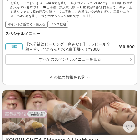
を渡り、三田おにぎり、CoCo壱を通り、並びのマンション602です。※1階に飲食店
が入っている隣です、JR山手線、京浜東北線 田町駅 徒歩5分/西口を出て、デッキ上
を通りファミマ横の階段を降り、左に直進し、大通りの交差点を渡り、三田おにぎ
り、CoCo壱を通り、並びのマンション602です。※上記
ポイントが貯まる・使える
メンズ歓迎
スペシャルメニュー
【水分補給ピーリング・痛みなし】ララピール全
￥9,800
初回
顔＋首ケア/ぷるんと水光白玉肌へ！¥9800
すべてのスペシャルメニューを見る
その他の情報を表示