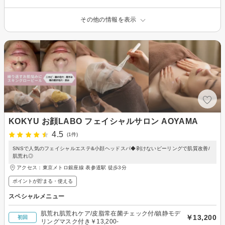
その他の情報を表示
KOKYU お顔LABO フェイシャルサロン AOYAMA
4.5
(1件)
SNSで人気のフェイシャルエステ&小顔ヘッドスパ◆剥けないピーリングで肌質改善/
肌荒れ◎
アクセス：東京メトロ銀座線 表参道駅 徒歩3分
ポイントが貯まる・使える
スペシャルメニュー
肌荒れ肌荒れケア/皮脂常在菌チェック付/鎮静モデ
￥13,200
初回
リングマスク付き￥13,200-