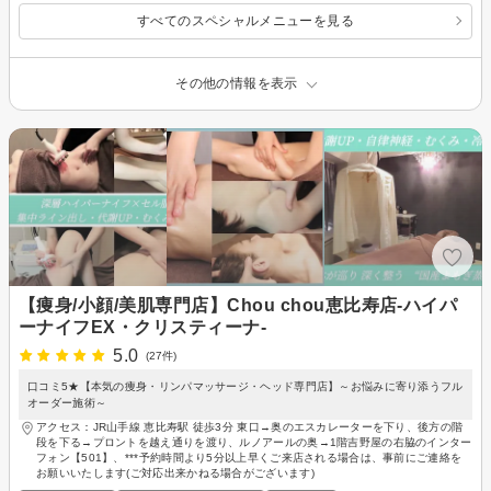
すべてのスペシャルメニューを見る
その他の情報を表示
【痩身/小顔/美肌専門店】Chou chou恵比寿店-ハイパ
ーナイフEX・クリスティーナ-
5.0
(27件)
口コミ5★【本気の痩身・リンパマッサージ・ヘッド専門店】～お悩みに寄り添うフル
オーダー施術～
アクセス：JR山手線 恵比寿駅 徒歩3分 東口→奥のエスカレーターを下り、後方の階
段を下る→プロントを越え通りを渡り、ルノアールの奥→1階吉野屋の右脇のインター
フォン【501】、***予約時間より5分以上早くご来店される場合は、事前にご連絡を
お願いいたします(ご対応出来かねる場合がございます)