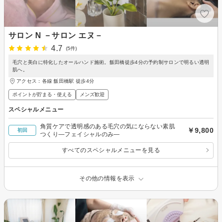
サロン N －サロン エヌ－
4.7
(5件)
毛穴と美白に特化したオールハンド施術。飯田橋徒歩4分の予約制サロンで明るい透明
肌へ。
アクセス：各線 飯田橋駅 徒歩4分
ポイントが貯まる・使える
メンズ歓迎
スペシャルメニュー
角質ケアで透明感のある毛穴の気にならない素肌
￥9,800
初回
つくり―フェイシャルのみ―
すべてのスペシャルメニューを見る
その他の情報を表示