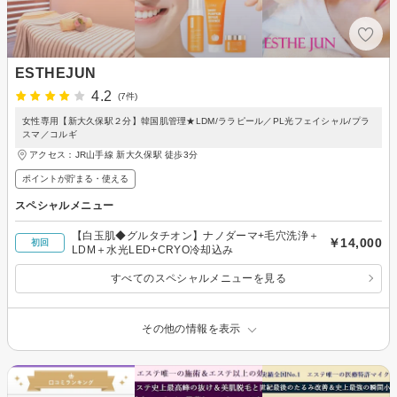
ESTHEJUN
4.2
(7件)
女性専用【新大久保駅２分】韓国肌管理★LDM/ララピール／PL光フェイシャル/プラ
スマ／コルギ
アクセス：JR山手線 新大久保駅 徒歩3分
ポイントが貯まる・使える
スペシャルメニュー
【白玉肌◆グルタチオン】ナノダーマ+毛穴洗浄＋
￥14,000
初回
LDM＋水光LED+CRYO冷却込み
すべてのスペシャルメニューを見る
その他の情報を表示