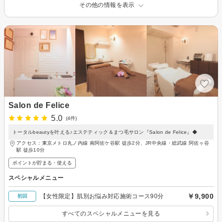
その他の情報を表示
Salon de Felice
5.0
(4件)
トータルbeautyを叶える♪エステティック＆まつ毛サロン『Salon de Felice』◆
アクセス：東京メトロ丸ノ内線 南阿佐ケ谷駅 徒歩2分、JR中央線・総武線 阿佐ヶ谷
駅 徒歩10分
ポイントが貯まる・使える
スペシャルメニュー
￥9,900
【女性限定】肌別お悩み対応施術コース90分
初回
すべてのスペシャルメニューを見る