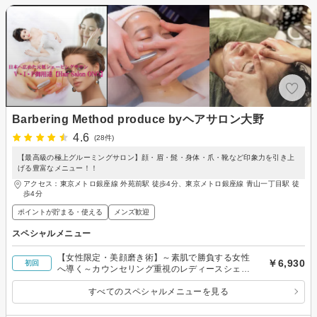
Barbering Method produce byヘアサロン大野
4.6
(28件)
【最高級の極上グルーミングサロン】顔・眉・髭・身体・爪・靴など印象力を引き上
げる豊富なメニュー！！
アクセス：東京メトロ銀座線 外苑前駅 徒歩4分、東京メトロ銀座線 青山一丁目駅 徒
歩4分
ポイントが貯まる・使える
メンズ歓迎
スペシャルメニュー
【女性限定・美顔磨き術】～素肌で勝負する女性
￥6,930
初回
へ導く～カウンセリング重視のレディースシェー
ビング
すべてのスペシャルメニューを見る