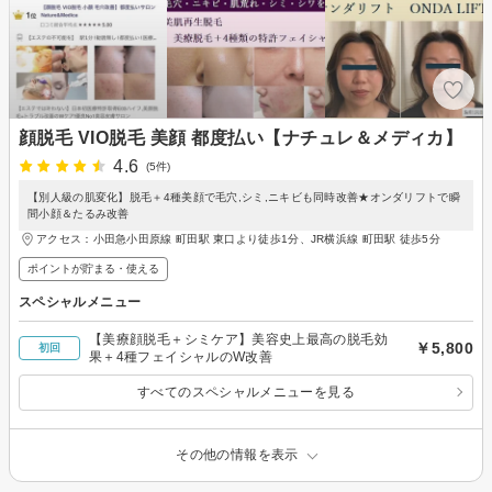
顔脱毛 VIO脱毛 美顔 都度払い【ナチュレ＆メディカ】
4.6
(5件)
【別人級の肌変化】脱毛＋4種美顔で毛穴,シミ,ニキビも同時改善★オンダリフトで瞬
間小顔＆たるみ改善
アクセス：小田急小田原線 町田駅 東口より徒歩1分、JR横浜線 町田駅 徒歩5分
ポイントが貯まる・使える
スペシャルメニュー
【美療顔脱毛＋シミケア】美容史上最高の脱毛効
￥5,800
初回
果＋4種フェイシャルのW改善
すべてのスペシャルメニューを見る
その他の情報を表示