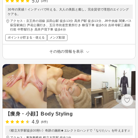
5.0
(3件)
30年の実績！インディバで叶える、大人の美肌と癒し。完全貸切で理想のエイジング
ケアを。
アクセス：京王井の頭線 浜田山駅 徒歩13分 高井戸駅 徒歩13分、JR中央線 関東バス
荻窪駅南口 芦花公園行き、五日市街道営業所行き 柳窪下車 徒歩5分 吉祥寺駅三菱銀
行前 中野駅行き 高井戸境下車 徒歩4分
ポイントが貯まる・使える
メンズ歓迎
その他の情報を表示
【痩身・小顔】Body Styling
4.9
(6件)
《都立大学駅徒歩30秒♪》奇跡の施術★エレクトロハンドで『なりたい』を叶えます♫
アクセス：東急東横線 都立大学駅 徒歩1分