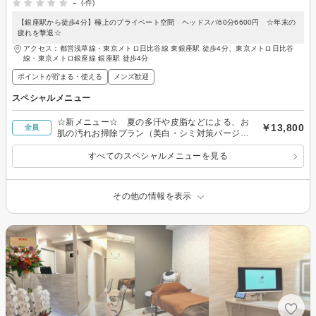
-
(-件)
【銀座駅から徒歩4分】極上のプライベート空間 ヘッドスパ60分6600円 ☆年末の
疲れを撃退☆
アクセス：都営浅草線・東京メトロ日比谷線 東銀座駅 徒歩4分、東京メトロ日比谷
線・東京メトロ銀座線 銀座駅 徒歩4分
ポイントが貯まる・使える
メンズ歓迎
スペシャルメニュー
☆新メニュー☆ 夏の多汗や皮脂などによる、お
￥13,800
全員
肌の汚れお掃除プラン（美白・シミ対策バージョ
ン）
すべてのスペシャルメニューを見る
その他の情報を表示