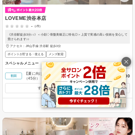
LOVEME渋谷本店
-
(-件)
《渋谷駅徒歩3分♪♪》＜小顔◇骨盤美矯正に特化◎＞上質で実感の高い技術を安心して
受けられます♪♪
アクセス：JR山手線 渋谷駅 徒歩3分
ポイントが貯まる・使える
メンズ歓迎
スペシャルメニュー
【夏に向けてお試し価格】ボディ痩身特化コース
￥6,000
初回
（45分）
すべてのスペシャルメニューを見る
その他の情報を表示