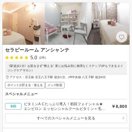
セラピールーム アンシャンテ
5.0
(2件)
《駅徒歩1分》お肌をまず"整える" 更にお悩み別に無理なくステップUPもできるエイ
ジングケアサロン♪
アクセス：京王線 京王八王子駅 徒歩1分、JR中央線 八王子駅 徒歩6分
ポイントが貯まる・使える
メンズ歓迎
スペシャルメニュー
ビタミンA Cたっぷり導入！初回フェイシャル★
￥8,800
初回
エンビロン エッセンシャルクールビタミン＋毛穴
洗浄
すべてのスペシャルメニューを見る