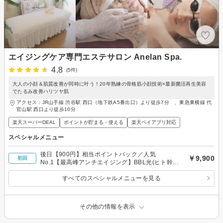
エイジングケア専門エステサロン Anelan Spa.
4.8
(5件)
大人の小顔＆肌質改善が同時に叶う！20年熟練の骨格筋小顔技術×最新菌活再生美容
でたるみ改善ハリツヤ肌
アクセス：JR山手線 渋谷駅 西口（地下鉄A5番出口）より徒歩7分 、東急東横線 代
官山駅 西口より徒歩10分
楽天スーパーDEAL
ポイントが貯まる・使える
楽天ペイアプリ対応
スペシャルメニュー
後日【900円】相当ポイントバック／人気
￥9,900
初回
No.1【最高峰アンチエイジング】BBL光(ヒト幹細
胞W洗顔＋パック付)20900円→9900円
すべてのスペシャルメニューを見る
その他の情報を表示