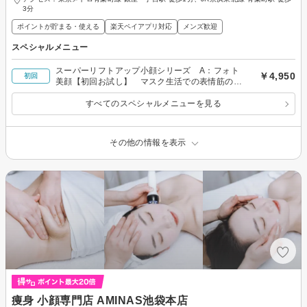
3分
ポイントが貯まる・使える
楽天ペイアプリ対応
メンズ歓迎
スペシャルメニュー
スーパーリフトアップ小顔シリーズ A：フォト
￥4,950
初回
美顔【初回お試し】 マスク生活での表情筋のた
るみに！
すべてのスペシャルメニューを見る
その他の情報を表示
痩身 小顔専門店 AMINAS池袋本店