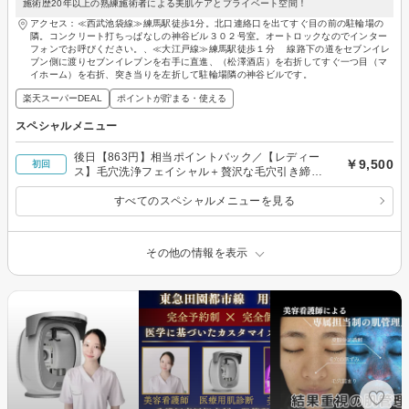
施術歴20年以上の熟練施術者による美肌ケアとプライベート空間！
アクセス：≪西武池袋線≫練馬駅徒歩1分。北口連絡口を出てすぐ目の前の駐輪場の
隣。コンクリート打ちっぱなしの神谷ビル３０２号室。オートロックなのでインター
フォンでお呼びください。、≪大江戸線≫練馬駅徒歩１分 線路下の道をセブンイレ
ブン側に渡りセブンイレブンを右手に直進、（松澤酒店）を右折してすぐ一つ目（マ
イホーム）を右折、突き当りを左折して駐輪場隣の神谷ビルです。
楽天スーパーDEAL
ポイントが貯まる・使える
スペシャルメニュー
後日【863円】相当ポイントバック／【レディー
￥9,500
初回
ス】毛穴洗浄フェイシャル＋贅沢な毛穴引き締め
パック￥12000→￥9500
すべてのスペシャルメニューを見る
その他の情報を表示