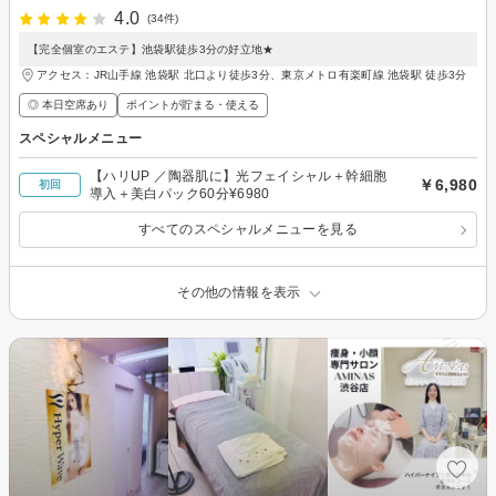
4.0
(34件)
【完全個室のエステ】池袋駅徒歩3分の好立地★
アクセス：JR山手線 池袋駅 北口より徒歩3分、東京メトロ有楽町線 池袋駅 徒歩3分
◎ 本日空席あり
ポイントが貯まる・使える
スペシャルメニュー
【ハリUP ／陶器肌に】光フェイシャル＋幹細胞
￥6,980
初回
導入＋美白パック60分¥6980
すべてのスペシャルメニューを見る
その他の情報を表示