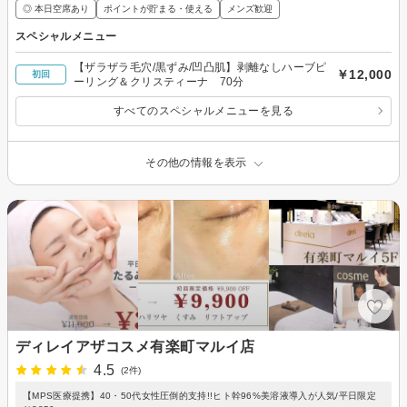
◎ 本日空席あり
ポイントが貯まる・使える
メンズ歓迎
スペシャルメニュー
【ザラザラ毛穴/黒ずみ/凹凸肌】剥離なしハーブピ
￥12,000
初回
ーリング＆クリスティーナ 70分
すべてのスペシャルメニューを見る
その他の情報を表示
ディレイアザコスメ有楽町マルイ店
4.5
(2件)
【MPS医療提携】40・50代女性圧倒的支持!!ヒト幹96%美溶液導入が人気/平日限定