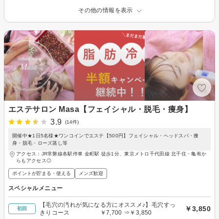
その他の情報を表示
エステサロン Masa【フェイシャル・脱毛・痩身】
3.9
(14件)
開催中★1日5名様★ワンコインでエステ【500円】フェイシャル・ヘッドスパ・痩
身・脱毛・ローズ蒸し等
アクセス：JR常磐線各駅停車 金町駅 徒歩1分、東京メトロ千代田線 北千住・亀有か
らもアクセス◎
ポイントが貯まる・使える
メンズ歓迎
スペシャルメニュー
【毛穴の汚れが気になる方にオススメ♪】毛穴すっ
￥3,850
初回
きりコース ￥7,700 ⇒￥3,850