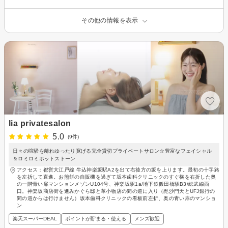
その他の情報を表示
lia privatesalon
5.0
(9件)
日々の喧騒を離れゆったり寛げる完全貸切プライベートサロン☆豊富なフェイシャル
＆ロミロミホットストーン
アクセス：都営大江戸線 牛込神楽坂駅A2を出て右後方の坂を上ります。最初の十字路
を左折して直進。お煎餅の自販機を過ぎて坂本歯科クリニックのすぐ横を右折した奥
の一階青い扉マンションメゾンU104号、神楽坂駅1a/地下鉄飯田橋駅B3/総武線西
口。神楽坂商店街を進みかぐら邸と革小物店の間の道に入り（毘沙門天とUFJ銀行の
間の道からは行けません）坂本歯科クリニックの看板前左折、奥の青い扉のマンショ
ン
楽天スーパーDEAL
ポイントが貯まる・使える
メンズ歓迎