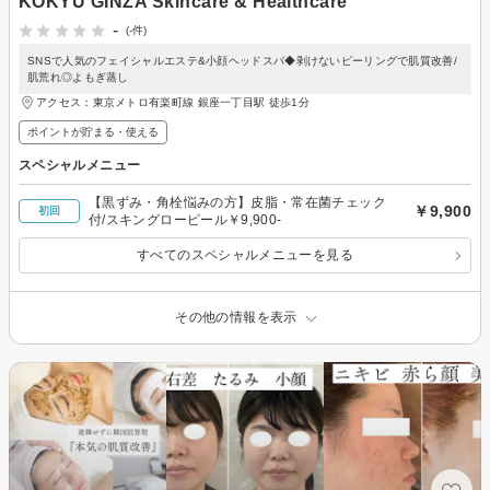
KOKYU GINZA Skincare & Healthcare
-
(-件)
SNSで人気のフェイシャルエステ&小顔ヘッドスパ◆剥けないピーリングで肌質改善/
肌荒れ◎よもぎ蒸し
アクセス：東京メトロ有楽町線 銀座一丁目駅 徒歩1分
ポイントが貯まる・使える
スペシャルメニュー
【黒ずみ・角栓悩みの方】皮脂・常在菌チェック
￥9,900
初回
付/スキングローピール￥9,900-
すべてのスペシャルメニューを見る
その他の情報を表示