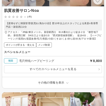
肌質改善サロンNoa
-
(-件)
【渡韓せずに韓国管理!肌荒れ/美白/小顔】歴10年以上のスタッフによる美肌×美骨専
門店！新宿西口2分
アクセス：『JR線/東京メトロ』 新宿駅西口 B16番出口より徒歩２分 『都営地下
鉄』 新宿西口駅 D4出口より徒歩1分 『西武新宿線新宿駅』 徒歩4分 、【ハーブピ
ーリング/肌荒れ/肌質改善/毛穴/美肌/小顔/くすみ/くま/赤ら顔/水光/アロマ/新宿】
ポイントが貯まる・使える
メンズ歓迎
スペシャルメニュー
￥8,800
毛穴特化ハーブピーリング
初回
すべてのスペシャルメニューを見る
その他の情報を表示