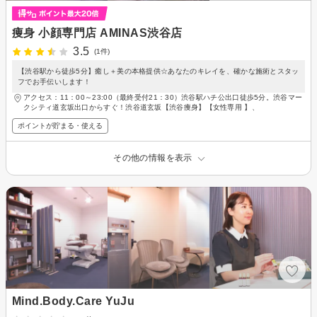
痩身 小顔専門店 AMINAS渋谷店
3.5
(1件)
【渋谷駅から徒歩5分】癒し＋美の本格提供☆あなたのキレイを、確かな施術とスタッ
フでお手伝いします！
アクセス：11：00～23:00（最終受付21：30）渋谷駅ハチ公出口徒歩5分。渋谷マー
クシティ道玄坂出口からすぐ！渋谷道玄坂【渋谷痩身】【女性専用 】、
ポイントが貯まる・使える
その他の情報を表示
Mind.Body.Care YuJu