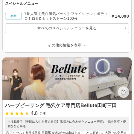
スペシャルメニュー
1番人気【美白磁気パック】フェイシャル＋ボディ
￥14,000
初回
ロミロミ&ホットストーン100分
すべてのスペシャルメニューを見る
その他の情報を表示
ハーブピーリング 毛穴ケア専門店Bellute田町三田
4.8
(5件)
※掲載終了【美肌は人生を変える◎】肌悩みに合わせたメニュー豊富♪ 完全個室・優
雅なひと時を♪
アクセス：都営浅草線 三田駅 徒歩3分/A3出口を出て、左に直進し、大通りの交差点