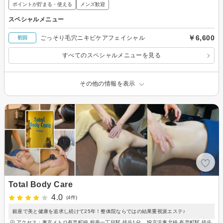
ポイントが貯まる・使える
メンズ歓迎
スペシャルメニュー
￥6,600
ごっそり毛穴ニキビケアフェイシャル
初回
すべてのスペシャルメニューを見る
その他の情報を表示
Total Body Care
4.0
(4件)
銀座で美と健康を追求し続けて25年！整体院ならではの結果重視派エステ♪
アクセス：東京メトロ有楽町線 銀座一丁目駅 徒歩1分、JR京浜東北線 有楽町駅 徒歩