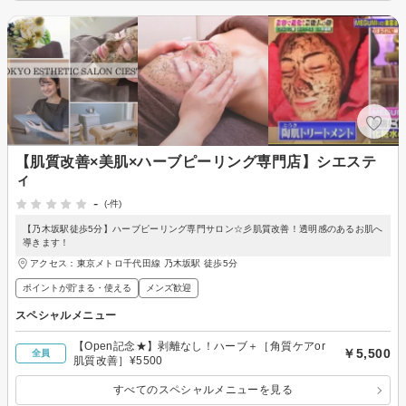
【肌質改善×美肌×ハーブピーリング専門店】シエステ
ィ
-
(-件)
【乃木坂駅徒歩5分】ハーブピーリング専門サロン☆彡肌質改善！透明感のあるお肌へ
導きます！
アクセス：東京メトロ千代田線 乃木坂駅 徒歩5分
ポイントが貯まる・使える
メンズ歓迎
スペシャルメニュー
【Open記念★】剥離なし！ハーブ＋［角質ケアor
￥5,500
全員
肌質改善］¥5500
すべてのスペシャルメニューを見る