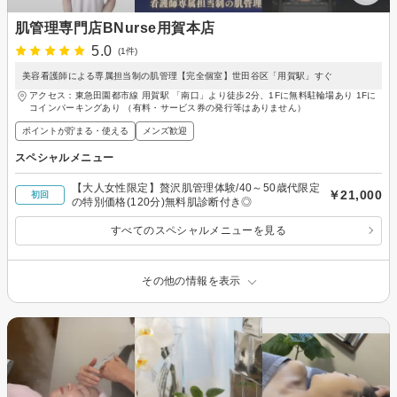
肌管理専門店BNurse用賀本店
5.0
(1件)
美容看護師による専属担当制の肌管理【完全個室】世田谷区「用賀駅」すぐ
アクセス：東急田園都市線 用賀駅 「南口」より徒歩2分、1Fに無料駐輪場あり 1Fに
コインパーキングあり （有料・サービス券の発行等はありません）
ポイントが貯まる・使える
メンズ歓迎
スペシャルメニュー
【大人女性限定】贅沢肌管理体験/40～50歳代限定
￥21,000
初回
の特別価格(120分)無料肌診断付き◎
すべてのスペシャルメニューを見る
その他の情報を表示