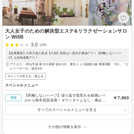
大人女子のための解決型エステ&リラクゼーションサロ
ン WillB
3.0
(1件)
【結果重視】の実力派人気店【小顔】技術は一度試す価値アリ！【剥離しないハー
ブ】も症例多数アリ！
アクセス：JR山手線 新大久保駅 徒歩3分、東京メトロ副都心線 東新宿駅 「B3」「エ
レベーター口」徒歩5分
ポイントが貯まる・使える
スペシャルメニュー
【剥離しないハーブ】繰り返す肌荒れを細胞レベ
￥7,900
初回
ルから根本肌質改善！ダウンタイムなし・痛みな
し！
すべてのスペシャルメニューを見る
その他の情報を表示