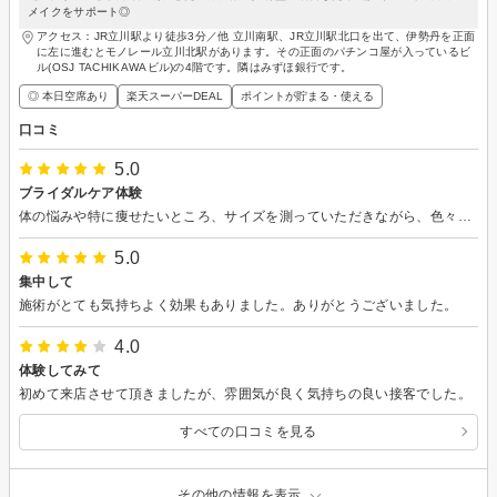
メイクをサポート◎
アクセス：JR立川駅より徒歩3分／他 立川南駅、JR立川駅北口を出て、伊勢丹を正面
に左に進むとモノレール立川北駅があります。その正面のパチンコ屋が入っているビ
ル(OSJ TACHIKAWAビル)の4階です。隣はみずほ銀行です。
◎ 本日空席あり
楽天スーパーDEAL
ポイントが貯まる・使える
口コミ
5.0
ブライダルケア体験
体の悩みや特に痩せたいところ、サイズを測っていただきながら、色々お話しさせていただき安心しました。 ヒートマットでは汗が出て気持ちよかったです。継続すれば気になる二の腕や背中に効果が出るのだと思います。
5.0
集中して
施術がとても気持ちよく効果もありました。ありがとうございました。
4.0
体験してみて
初めて来店させて頂きましたが、雰囲気が良く気持ちの良い接客でした。
すべての口コミを見る
その他の情報を表示