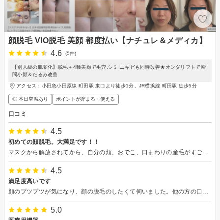
顔脱毛 VIO脱毛 美顔 都度払い【ナチュレ＆メディカ】
4.6
(5件)
【別人級の肌変化】脱毛＋4種美顔で毛穴,シミ,ニキビも同時改善★オンダリフトで瞬
間小顔＆たるみ改善
アクセス：小田急小田原線 町田駅 東口より徒歩1分、JR横浜線 町田駅 徒歩5分
◎ 本日空席あり
ポイントが貯まる・使える
口コミ
4.5
初めての顔脱毛。大満足です！！
マスクから解放されてから、自分の頬、おでこ、口まわりの産毛がすごく気になり、勇気絞って初めての顔脱毛。 初めてなので他を知らないので、技術は4点ですが、接客、サービス、雰囲気は問題ない5点！接客に関しては10点中10点な気持ちです笑。説明にしても施術にしても料金体系にしても、すごい丁寧。安心で信用出来ると思い、早速、来月の予約をさせていただきました。 素敵なご縁な気がしてワクワクしております。
4.5
満足度高いです
顔のプツプツが気になり、顔の脱毛のしたくて伺いました。他の方の口コミ通り施術の説明もしっかりして頂き、顔のプツプツに関しては、皮膚科の先生より真剣に話を聞いてくれてとても頼りになると思いました。 まだ伺ってから数日ですが、まだしっとりが続き、気のせいかおでこがツルッとしています。 脱毛はまだ一回だし効果は分かりませんが、もみあげもキレイにしていただきそれだけでもテンション上がります。 通わせて頂くことにしたので、これからノーファンデで生活出来るようにお肌をキレイにしていきたいです。 どうぞよろしくお願い致します。
5.0