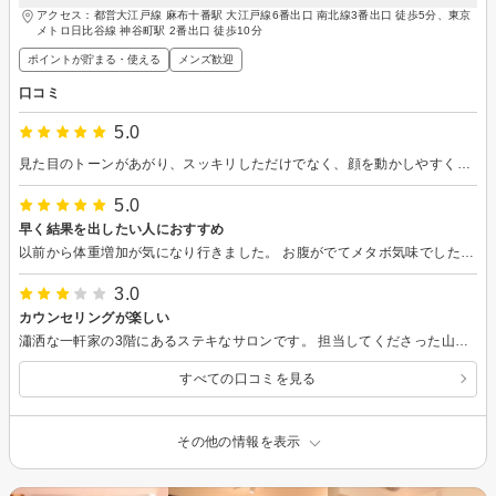
アクセス：都営大江戸線 麻布十番駅 大江戸線6番出口 南北線3番出口 徒歩5分、東京
メトロ日比谷線 神谷町駅 2番出口 徒歩10分
ポイントが貯まる・使える
メンズ歓迎
口コミ
5.0
見た目のトーンがあがり、スッキリしただけでなく、顔を動かしやすくなって、軽くなった気がします。じっくりカウンセリングしていただき，施術の後には日常生活で使える美容テクニックを教えていただいたりと，お話も楽しくて，あっという間に時間が過ぎてしまいました。
5.0
早く結果を出したい人におすすめ
以前から体重増加が気になり行きました。 お腹がでてメタボ気味でしたが 初回を受けたら ビフォーアフターが めっちゃ痩せて、お腹が引き締まって 感動してやばかったです！！！！！！！ 汗がジャバジャバたれるぐらい溢れでて 終わったあとの爽快感が半端なかったです。 親身になってお話きいていただけるので 本気で痩せたい方は、おすすめです＼(^o^)／
3.0
カウンセリングが楽しい
瀟洒な一軒家の3階にあるステキなサロンです。 担当してくださった山崎さんの明るく快活なトークに気分がほぐれ、丁寧なカウンセリングで色々な気付きがありました。 人生初のフェイシャルエステだったので比較は難しいですが、翌週のお肌の調子はとても良かったです。
すべての口コミを見る
その他の情報を表示