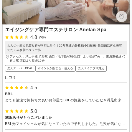
エイジングケア専門エステサロン Anelan Spa.
4.8
(5件)
大人の小顔＆肌質改善が同時に叶う！20年熟練の骨格筋小顔技術×最新菌活再生美容
でたるみ改善ハリツヤ肌
アクセス：JR山手線 渋谷駅 西口（地下鉄A5番出口）より徒歩7分 、東急東横線 代
官山駅 西口より徒歩10分
楽天スーパーDEAL
ポイントが貯まる・使える
楽天ペイアプリ対応
口コミ
4.5
BBL
とても清潔で気持ちの良いお部屋でBBLの施術をしていただき満足出来ました。言葉遣いも丁寧でとても良い感じでした。技術に関してはまだ良く分かりませんが信用出来ると思いました。
5.0
施術ありがとうございました
BBL光フェイシャルが気になっていたので予約しました。毛穴が気になっていたのですが、施術後はハリ感が出た気がしてツルツルになりました。お店の雰囲気もとてもよく、リラックス出来るのでパック中は気持ちよく寝てしまいました。一回でもこんなに効果があるので続けたいと思います。またよろしくお願いします。