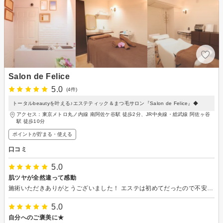
Salon de Felice
5.0
(4件)
トータルbeautyを叶える♪エステティック＆まつ毛サロン『Salon de Felice』◆
アクセス：東京メトロ丸ノ内線 南阿佐ケ谷駅 徒歩2分、JR中央線・総武線 阿佐ヶ谷
駅 徒歩10分
ポイントが貯まる・使える
口コミ
5.0
肌ツヤが全然違って感動
施術いただきありがとうございました！ エステは初めてだったので不安もありつつだったのですが、わかりやすい説明・安心できる接客・空間で、とてもリラックスした状態で施術していただけました。 スタッフさんの優しく温かい人柄に癒されましたし、何よりもお肌のビフォーアフターが自分でもわかるくらいハリツヤ実感でき感動しました。 自信を持って、家族友人に紹介したいお店です！
5.0
自分へのご褒美に★