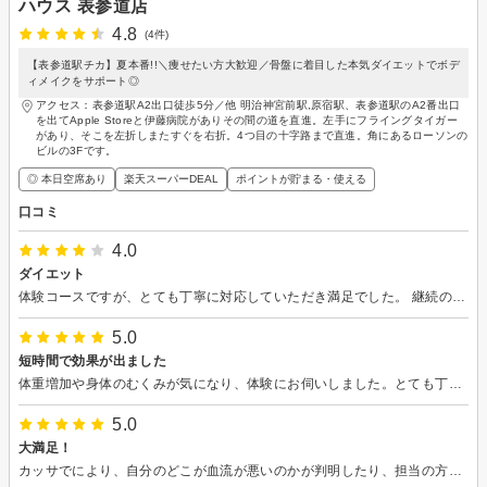
ハウス 表参道店
4.8
(4件)
【表参道駅チカ】夏本番!!＼痩せたい方大歓迎／骨盤に着目した本気ダイエットでボデ
ィメイクをサポート◎
アクセス：表参道駅A2出口徒歩5分／他 明治神宮前駅,原宿駅、表参道駅のA2番出口
を出てApple Storeと伊藤病院がありその間の道を直進。左手にフライングタイガー
があり、そこを左折しまたすぐを右折。4つ目の十字路まで直進。角にあるローソンの
ビルの3Fです。
◎ 本日空席あり
楽天スーパーDEAL
ポイントが貯まる・使える
口コミ
4.0
ダイエット
体験コースですが、とても丁寧に対応していただき満足でした。 継続のコースが希望のものが無かったので契約には至りませんでしたが、集中してやるときにはとても良いものだと思いました。
5.0
短時間で効果が出ました
体重増加や身体のむくみが気になり、体験にお伺いしました。とても丁寧にカウンセリングや施術をしていただき、満足できました。
5.0
大満足！
カッサでにより、自分のどこが血流が悪いのかが判明したり、担当の方がボディタッチによって身体の状態を教えて下さったりして、自己理解が深まりました！