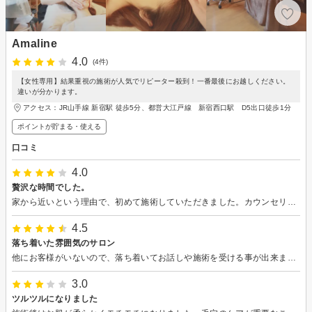
Amaline
4.0
(4件)
【女性専用】結果重視の施術が人気でリピーター殺到！一番最後にお越しください。
違いが分かります。
アクセス：JR山手線 新宿駅 徒歩5分、都営大江戸線 新宿西口駅 D5出口徒歩1分
ポイントが貯まる・使える
口コミ
4.0
贅沢な時間でした。
家から近いという理由で、初めて施術していただきました。カウンセリングから施術までトータル3時間、私だけのために時間を費やしていただきとても贅沢な時間でした。金額的に考えるとかなりコスパが良いです。毛穴の汚れは思った以上にごっそり取れて、肌がワントーン明るくなりました。是非継続的に通いたいと思います。ありがとうございました。
4.5
落ち着いた雰囲気のサロン
他にお客様がいないので、落ち着いてお話しや施術を受ける事が出来ました。 説明も丁寧で、目で見て分かる様に施術前と後を見比べる事ができる様にして頂いて、満足でした。定期的に通わせて頂きたいと思います。
3.0
ツルツルになりました