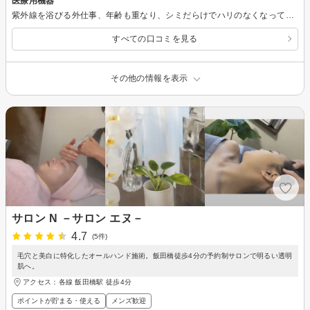
医療用機器
紫外線を浴びる外仕事、年齢も重なり、シミだらけでハリのなくなっている自分に気付きました。 手遅れになる前に… と、一度、集中してフェイシャルをやってみよぅ！と思い、店を探しました。 効果や安心感を求め、普通のエステより美容外科の方が良いのかな？と調べたけど、どこも高額で無理 でも、医療用機器を使ってるとかないのかな と調べてたらここがヒットしました！ 施術内容もだけど、何より、【施術後の注意書】がしっかりとしていることに、「ここなら安心かも」と思いました。 当日はカウンセリングから行い、機械の説明などもしていただきました。 この段階でも期待がアップ 施術は、万が一火傷をしないようにや、当ててはいけないシミにシールを貼ったり、事前の処理も丁寧♪ ピーリングでは特に鼻の汚れはゴッソリ取れたようです（笑） さてメインの『光フォト』 目にゴーグルを乗せてから、機械を何ヵ所にもずらしながら当てていきます。 パチン！パチン！と、少し刺激があり、赤い光がピカッと走るので、初めはビックリ けど、医療用で安全装置もついているとの説明もあったので、安心して続けてもらいました。 施術後は血行の良くなる行為は禁止で、大好きなお酒は飲めませんでしたが（笑）、細胞が刺激されているとのことで、今後が楽しみです♪ また２週間後に、２回目を行ってきます☆
すべての口コミを見る
その他の情報を表示
サロン N －サロン エヌ－
4.7
(5件)
毛穴と美白に特化したオールハンド施術。飯田橋徒歩4分の予約制サロンで明るい透明
肌へ。
アクセス：各線 飯田橋駅 徒歩4分
ポイントが貯まる・使える
メンズ歓迎