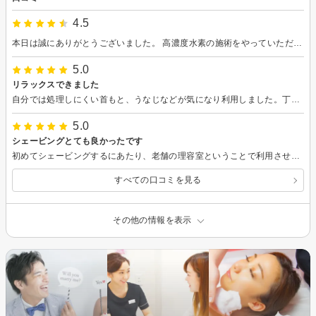
4.5
本日は誠にありがとうございました。 高濃度水素の施術をやっていただたのですが、施術後から艶と透明感がすごく感動しました。 また次回もよろしくお願い致します。
5.0
リラックスできました
自分では処理しにくい首もと、うなじなどが気になり利用しました。丁寧なカウンセリングで安心してお任せできました。シェービング後はお肌がワントーン明るくなった気がします！
5.0
シェービングとても良かったです
初めてシェービングするにあたり、老舗の理容室ということで利用させて頂きました。確かな技術と和やかな接客を個室でゆったりと堪能でき、美容院とはまた違った綺麗に「整える」施術に感動しました。 またシェービングしたその後は化粧水の浸透がとてもよくなったので、引き続きお伺いしたいと思いました
すべての口コミを見る
その他の情報を表示