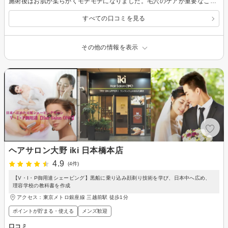
施術後はお肌が柔らかくモチモチになりました。毛穴のケアが重要なこともよくわかりました。 使ってるお化粧品もよさそうで欲しくなりました。続けたら本当に切れ味になりそうです！
すべての口コミを見る
その他の情報を表示
ヘアサロン大野 iki 日本橋本店
4.9
(4件)
【V・I・P御用達シェービング】黒船に乗り込み顔剃り技術を学び、日本中へ広め、
理容学校の教科書を作成
アクセス：東京メトロ銀座線 三越前駅 徒歩1分
ポイントが貯まる・使える
メンズ歓迎
口コミ