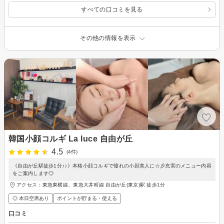
すべての口コミを見る
その他の情報を表示
韓国小顔コルギ La luce 自由が丘
4.5
(4件)
《自由が丘駅徒歩1分♪♪》本格小顔コルギで憧れの小顔美人に☆彡充実のメニュー内容
をご案内します◎
アクセス：東急東横線、東急大井町線 自由が丘(東京)駅 徒歩1分
◎ 本日空席あり
ポイントが貯まる・使える
口コミ