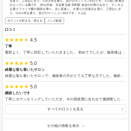
を渡り、三田おにぎり、CoCo壱を通り、並びのマンション602です。※1階に飲食店
が入っている隣です、JR山手線、京浜東北線 田町駅 徒歩5分/西口を出て、デッキ上
を通りファミマ横の階段を降り、左に直進し、大通りの交差点を渡り、三田おにぎ
り、CoCo壱を通り、並びのマンション602です。※上記
ポイントが貯まる・使える
メンズ歓迎
口コミ
4.5
丁寧
愛想よく、丁寧に対応していただきました。 初めてでしたが、施術後は、肌のトーンアップを感じました。 機会があればまた伺いたいです！
5.0
綺麗な落ち着いたサロン
綺麗な落ち着いたサロンで、施術者の方がとても丁寧な方でした。施術以降、お肌にハリが出ています。また予約したいと思います。
5.0
継続したいです
丁寧にカウンセリングしていただき、今の肌状態に合わせて微調整したピーリングと毛穴ケアを受けました。 施術後はすっかりくすみがなくなり、透明感のある肌になっていたのが嬉しかったです。 今まで長い間大手エステに通っていたのですが、そちらがケミカルなものを多く肌に足していく施術だとしたら、こちらは余分なものを引いて肌の本来の良さを引き出すような施術で、それがとても好ましく思えました。 継続して通って、少しづつ良い肌に引き上げていきたいなと思います。
すべての口コミを見る
その他の情報を表示