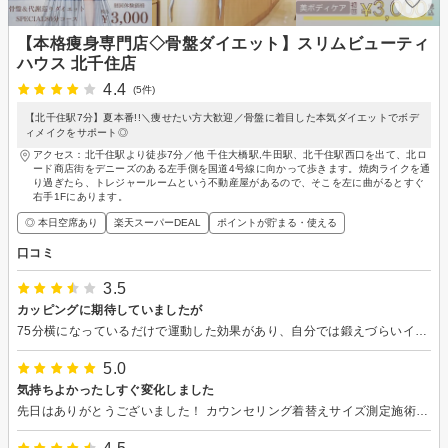
【本格痩身専門店◇骨盤ダイエット】スリムビューティ
ハウス 北千住店
4.4
(5件)
【北千住駅7分】夏本番!!＼痩せたい方大歓迎／骨盤に着目した本気ダイエットでボデ
ィメイクをサポート◎
アクセス：北千住駅より徒歩7分／他 千住大橋駅,牛田駅、北千住駅西口を出て、北ロ
ード商店街をデニーズのある左手側を国道4号線に向かって歩きます。焼肉ライクを通
り過ぎたら、トレジャールームという不動産屋があるので、そこを左に曲がるとすぐ
右手1Fにあります。
◎ 本日空席あり
楽天スーパーDEAL
ポイントが貯まる・使える
口コミ
3.5
カッピングに期待していましたが
75分横になっているだけで運動した効果があり、自分では鍛えづらいインナーマッスルに効く、との事でした。施術後は特に何も感じなかったのですが、翌日まで手足がほかほかと温かく、猫背気味の背筋がピンと伸びるようで、全くもってその通りでした。総合的に作用してるのでしょうが、カッピングよりも、骨盤周りに付けた電動マシンが効いた気がします初めての面白い体験でした。
5.0
気持ちよかったしすぐ変化しました
先日はありがとうございました！ カウンセリング着替えサイズ測定施術サイズ測定アンケートという流れでした。 料金設定の説明もされましたが、持ち帰って考えさせていただきました。 施術ないようですが、まず台に寝転がるだけで全てやってくれます。 私がやることと言ったら、仰向けからうつ伏せ、うつ伏せから仰向けになることだけでした。 しかも1回ずつひっくり返っただけです。 脚のリンパを流してもらったんですが、これがめちゃめちゃ気持ちよくて… 最高でした！ お腹と背中のインナーマッスルにアプローチしてくれる機械は、お腹の方は沢山動いてくれたんですが背中の方は全然で…（私の血流不足の問題です） お腹の方はレベルをどんどんあげて貰えましたし、施術後はすっきりクビレもできてました！ 全体を通して接客してくれた人も施術してくれた人も、院内を歩くスタッフさん達も優しく丁寧で好印象でした。 是非また行きたいです。