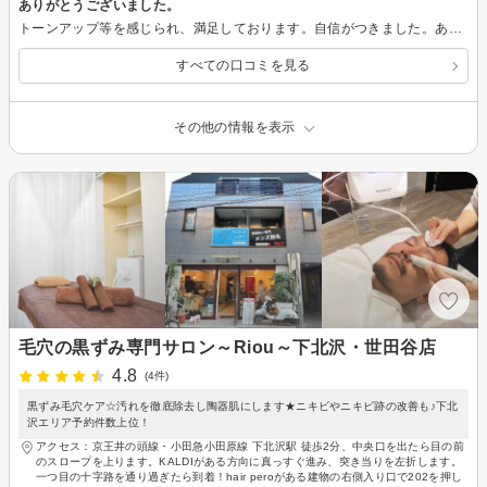
ありがとうございました。
トーンアップ等を感じられ、満足しております。自信がつきました。ありがとうございました。
すべての口コミを見る
その他の情報を表示
毛穴の黒ずみ専門サロン～Riou～下北沢・世田谷店
4.8
(4件)
黒ずみ毛穴ケア☆汚れを徹底除去し陶器肌にします★ニキビやニキビ跡の改善も♪下北
沢エリア予約件数上位！
アクセス：京王井の頭線・小田急小田原線 下北沢駅 徒歩2分、中央口を出たら目の前
のスロープを上ります。KALDIがある方向に真っすぐ進み、突き当りを左折します。
一つ目の十字路を通り過ぎたら到着！hair peroがある建物の右側入り口で202を押し