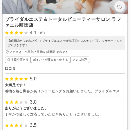
ブライダルエステ＆トータルビューティーサロン ラフ
ァエル町田店
4.1
(4件)
【町田駅から徒歩1分】＜ブライダルエステが充実◎＞あなたの『美』をサポートをさ
せて頂きます☆
アクセス：小田急小田原線 町田駅 徒歩1分
◎ 本日空席あり
ポイントが貯まる・使える
メンズ歓迎
口コミ
5.0
大満足です！
着物を着る機会がありシェービングをお願いしました。ブライダルエステ専門店なので技術が素晴らしかったです。襟足の形を綺麗に整えていただき、顔もスベスベになり化粧のりが良かったです！スタッフの方もとても丁寧で安心して任せられました。 ありがとうございました。
3.0
ありがとうございました。
丁寧かつ優しく対応していただきありがとうございました。
3.5