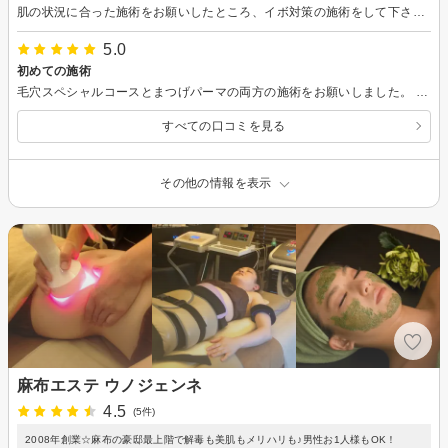
肌の状況に合った施術をお願いしたところ、イボ対策の施術をして下さいました。イボは高齢になるとできるので、しかたがないと諦めていましたが、イボ対策の施術があることを初めて知りました。ワックスもイボ対策になると教えて頂いたので、次回はワックスを試してみたいと楽しみにしています。
5.0
初めての施術
毛穴スペシャルコースとまつげパーマの両方の施術をお願いしました。 エステとまつげパーマを一緒にやっていただけると２軒行かずに済むのでありがたいです。 針を入れるというような施術の話を聞いて、とても興味を持ちました。 次回はそれを体験したいと思います。
すべての口コミを見る
その他の情報を表示
麻布エステ ウノジェンネ
4.5
(5件)
2008年創業☆麻布の豪邸最上階で解毒も美肌もメリハリも♪男性お1人様もOK！