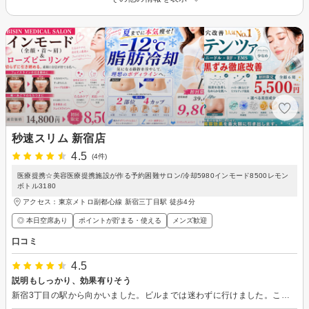
秒速スリム 新宿店
4.5
(4件)
医療提携☆美容医療提携施設が作る予約困難サロン/冷却5980インモード8500レモン
ボトル3180
アクセス：東京メトロ副都心線 新宿三丁目駅 徒歩4分
◎ 本日空席あり
ポイントが貯まる・使える
メンズ歓迎
口コミ
4.5
説明もしっかり、効果有りそう
新宿3丁目の駅から向かいました。ビルまでは迷わずに行けました。こちらで見た店舗名と表示が違ったので、ピンポンを押す時ドキドキしました。 ドアを開けて担当者のお迎え、すぐカーテンの仕切りが６つ位見えて、診療所やマッサージ店舗の感じがしました。 担当者は自然な笑顔で、顧客に寄り添ってエステの内容をしっかり説明をしてくれて、私の希望の身体になるためには脂肪冷却で10回と示してくれました。施術の準備を整えて、いざ吸引、最初暖かくその後冷たくなります。 以前エステで脂肪冷却を経験しましたが、最初から冷たかったし、吸引ももっと少なかった気がします。冷房中も振動が感じ効果を期待しました。4カップコースでしたが お腹側と背中と2回に分けてしっかり時間をかけてくれました。以前のエステは前側か背中側か1面に4カップでした。丁寧な施術だと思います。問題も全くなく施術が終わりました(後の赤みも問題は有りませんでした)。その後コースのプラン案内が有りました。一般的に低価格と思います。 10回コース又は15回コース、確かに驚くほど魅力的な低価格です。 今回は即決せず、しっかり考えたいと返答を待ってもらうように願いした。 出来れば3回コースとか都度払いがあれば良かった。期限なしとは言っても5回以上の回数券を私が気になる。新宿3丁目は通えない距離では無いが、上手く連結できないと片道1時間以上かかる。悩んだ末に今回は見合わせる事にしました。ただ施術と説明は良いのできっと効果を期待出来る価値のある店舗だと思います。 施術断念はちょっと残念です、