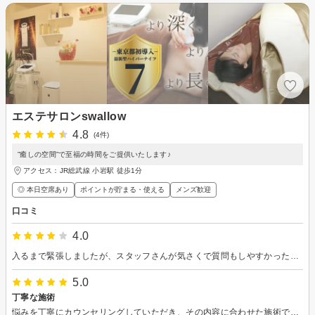
エステサロンswallow
4.8
(4件)
”癒しの空間”で至福の時間をご提供いたします♪
アクセス：JR総武線 小岩駅 徒歩1分
◎ 本日空席あり
ポイントが貯まる・使える
メンズ歓迎
口コミ
4.0
入るまで緊張しましたが、スタッフさんが気さくで質問もしやすかったです。施術で期待できる効果を丁寧に教えてくれました。夜まで予約がとれるのも嬉しいポイントです。また行きたいと思います。
5.0
丁寧な施術
悩みを丁寧にカウンセリングしていただき、その内容に合わせた施術でとても安心できました。