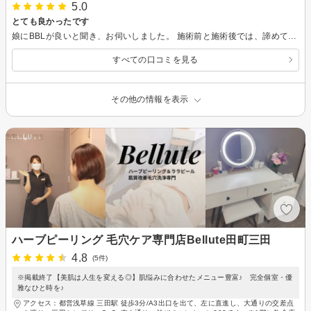
5.0
とても良かったです
娘にBBLが良いと聞き、お伺いしました。 施術前と施術後では、諦めていたハリが出て顔全体が引き上がったのが分かって、とても嬉しかったです。BBLの効果に驚きました。 お店の方も、とても丁寧に対応してくださり、お話も色々聞いてくださり、安心してお願いできました。
すべての口コミを見る
その他の情報を表示
ハーブピーリング 毛穴ケア専門店Bellute田町三田
4.8
(5件)
※掲載終了【美肌は人生を変える◎】肌悩みに合わせたメニュー豊富♪ 完全個室・優
雅なひと時を♪
アクセス：都営浅草線 三田駅 徒歩3分/A3出口を出て、左に直進し、大通りの交差点