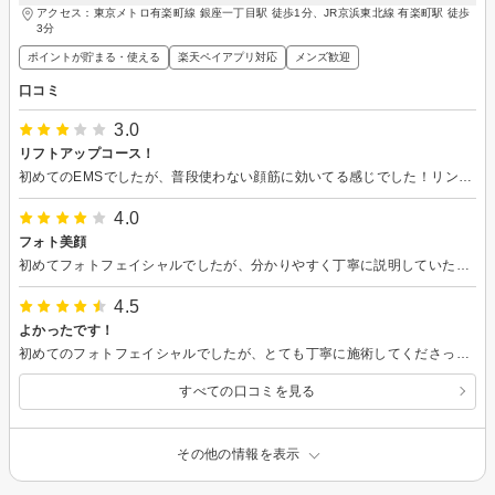
アクセス：東京メトロ有楽町線 銀座一丁目駅 徒歩1分、JR京浜東北線 有楽町駅 徒歩
3分
ポイントが貯まる・使える
楽天ペイアプリ対応
メンズ歓迎
口コミ
3.0
リフトアップコース！
初めてのEMSでしたが、普段使わない顔筋に効いてる感じでした！リンパマッサージも気持ち良かったです。もう少し強めでもいいかなと思いました。妊婦ですが、丁寧に接客してくださりました。
4.0
フォト美顔
初めてフォトフェイシャルでしたが、分かりやすく丁寧に説明していただき、ちょうど、肌荒れしてる箇所もあり、今のお肌にあった施術方法に変えていただきとても安心して施術できました。
4.5
よかったです！
初めてのフォトフェイシャルでしたが、とても丁寧に施術してくださったので安心できました。効果などの詳細も教えてくださり、やってよかったなと思います。
すべての口コミを見る
その他の情報を表示