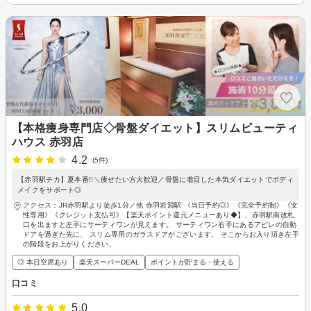
【本格痩身専門店◇骨盤ダイエット】スリムビューティ
ハウス 赤羽店
4.2
(5件)
【赤羽駅チカ】夏本番!!＼痩せたい方大歓迎／骨盤に着目した本気ダイエットでボディ
メイクをサポート◎
アクセス：JR赤羽駅より徒歩1分／他 赤羽岩淵駅 《当日予約◎》《完全予約制》《女
性専用》《クレジット支払可》【楽天ポイント還元メニューあり◆】、赤羽駅南改札
口を出ますと左手にサーティワンが見えます。 サーティワン右手にあるアピレの自動
ドアを過ぎた先に、 スリム専用のガラスドアがございます。 そこからお入り頂き左手
の階段をお上がりください。
◎ 本日空席あり
楽天スーパーDEAL
ポイントが貯まる・使える
口コミ
5.0