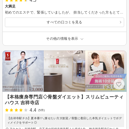
4.5
大満足
初めてのエステで、緊張していましたが、 担当してくださった方もとても親切でお綺麗でより、ダイエット意識が高まりました。 一回でサイズダウンしただけではなく、背中が別人のようにすっきりし、とても驚きました。 本当にありがとうございました。
すべての口コミを見る
その他の情報を表示
【本格痩身専門店◇骨盤ダイエット】スリムビューティ
ハウス 吉祥寺店
4.4
(5件)
【吉祥寺駅チカ】夏本番!!＼痩せたい方大歓迎／骨盤に着目した本気ダイエットでボデ
ィメイクをサポート◎
アクセス：吉祥寺駅、京王井の頭線吉祥寺駅より徒歩1分、JR吉祥寺駅北口から出