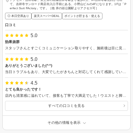
て、吉祥寺サンロード商店街入口手前にある、小野山ビルの4Fになります。1Fは「P
erfect Suit FActory」です。［他 井の頭公園駅よりアクセス可］
◎ 本日空席あり
楽天スーパーDEAL
ポイントが貯まる・使える
口コミ
5.0
効果抜群
スタッフさんとすごくコミュニケーション取りやすく、施術後は目に見えて効果が出ていたので良かったです
5.0
ありがとうございました(^^)
当日トラブルもあり、大変でしたがきちんと対応してくれて感謝しています！接客もとてもよく、通おうという気にさせてくれる方達ばかりでした。 またよろしくお願いしますm(_ _)mありがとうございました！
4.5
とても良かったです！
店内も清潔感に溢れていて、接客も丁寧で大満足でした！ウエストと脚に効果が目に見えてとても嬉しいです！
すべての口コミを見る
その他の情報を表示