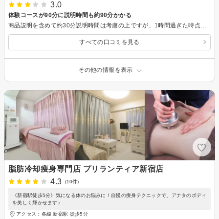
3.0
体験コースが90分に説明時間も約90分かかる
商品説明を含めて約30分説明時間は考慮の上ですが、1時間過ぎた時点で飽きれて.... 安く体験コースを受けているためある程度は想像してても、途中で諦めかけてました。 効果:むくみは一時的には確かに減っているのは実感。(鏡効果かつ岩盤浴機械の脱水？、更衣室の鏡明らかに効果は違いました。^^;) 翌日家の鏡では効果は見えませんでした。
すべての口コミを見る
その他の情報を表示
脂肪冷却痩身専門店 プリランティア新宿店
4.3
(10件)
《新宿駅徒歩5分》気になる体のお悩みに！自慢の痩身テクニックで、アナタのボディ
を美しく輝かせます♪
アクセス：各線 新宿駅 徒歩5分