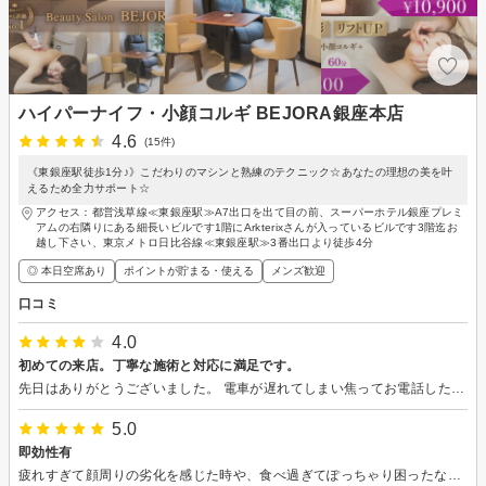
ハイパーナイフ・小顔コルギ BEJORA銀座本店
4.6
(15件)
《東銀座駅徒歩1分♪》こだわりのマシンと熟練のテクニック☆あなたの理想の美を叶
えるため全力サポート☆
アクセス：都営浅草線≪東銀座駅≫A7出口を出て目の前、スーパーホテル銀座プレミ
アムの右隣りにある細長いビルです1階にArkterixさんが入っているビルです3階迄お
越し下さい、東京メトロ日比谷線≪東銀座駅≫3番出口より徒歩4分
◎ 本日空席あり
ポイントが貯まる・使える
メンズ歓迎
口コミ
4.0
初めての来店。丁寧な施術と対応に満足です。
先日はありがとうございました。 電車が遅れてしまい焦ってお電話したのですが、とても親切に対応していただき救われました。施術後は肌がツルツルになり、翌日のファンデーションのノリが全然違います！ 頬のリフトアップは劇的な変化までは感じられませんでしたが、目の位置がグッと上がったのには驚きました。またぜひお願いしたいと思います。
5.0
即効性有
疲れすぎて顔周りの劣化を感じた時や、食べ過ぎてぽっちゃり困ったなどの時、素晴らしい確かな施術でスッキリとさせてくれます。 素晴らしいです！いつもありがとうございます。安心せてお任せできます。 今後ともよろしくお願いいたします。