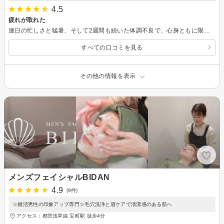
4.5
疲れが取れた
連日の忙しさと猛暑、そして2週間も続いた体調不良で、心身ともに限界を感じていました。そんな中、同僚の紹介でこちらのお店を知り、正直あまり期待せずに訪れましたが、予想を大きく裏切る素晴らしさに感動しました。 技術は本場そのもので本格的です。お店側が予約時間を間違えていたのですが、店長の迅速で丁寧な対応により、待たされたという不快感は全くなく、むしろリラックスしてその後のリフレッシュ施術を楽しむことができました。 スタッフの皆さんもとても丁寧で礼儀正しく、ついに東京で長く通えるマッサージ店を見つけられたことに感激しています！嬉しいです！
すべての口コミを見る
その他の情報を表示
メンズフェイシャルBIDAN
4.9
(9件)
☆婚活男性の印象アップ専門☆毛穴洗浄と眉ケアで清潔感のある肌へ
アクセス：都営浅草線 宝町駅 徒歩4分