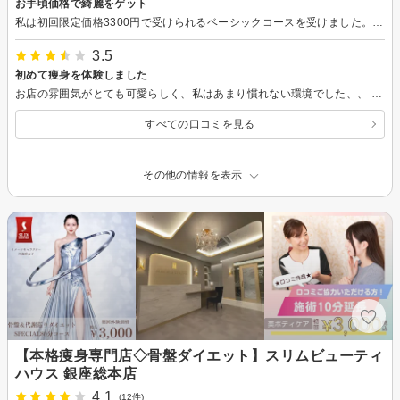
お手頃価格で綺麗をゲット
私は初回限定価格3300円で受けられるベーシックコースを受けました。コース内容はある程度決まっていますが、希望を伝えると、柔軟に対応してくださるサロンさんです。マッサージをメインにお願いしました。くすんで、疲れが出た顔色が、艶々の爽やかに起きれた時の顔色に戻っていました。次回の予約もしっかり入れたので、次回も楽しみにしています。
3.5
初めて痩身を体験しました
お店の雰囲気がとても可愛らしく、私はあまり慣れない環境でした、、 ピンクを好きな方、アットホームな雰囲気が好きな方はおすすめです。 これから少し通わせて頂く事になりますが期待しています。
すべての口コミを見る
その他の情報を表示
【本格痩身専門店◇骨盤ダイエット】スリムビューティ
ハウス 銀座総本店
4.1
(12件)