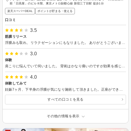
前「日高屋」のビル８階、東京メトロ副都心線 新宿三丁目駅 徒歩1分
楽天スーパーDEAL
ポイントが貯まる・使える
口コミ
3.5
筋膜リリース
浮腫みも取れ、リラクゼーションにもなりました。 ありがとうございました。
3.0
体験
肩こりに悩んでいて伺いました。 背術はかなり痛いのですが効果を感じました。 ただ汗をかくのにシャワー室がないところが少し残念かなと思いました。 接客や雰囲気はいいと思います。
4.0
体験してみて
妊娠7ヶ月、下半身の浮腫が気になり施術して頂きました。正座ができなかったけど、施術後は楽になり発汗もスムーズでした。効果を実感できたので通える範囲で通おうと思います。ありがとうございます。
すべての口コミを見る
その他の情報を表示