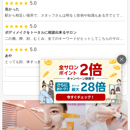
5.0
良かった
駅から程近い場所で、スタッフさんは明るく技術や知識もある方でとても良い印象でした。 ヘッドスパとリンパの施術をしていただきましたが、的確にツボを刺激された感じがありました。他店ではイマイチと思う場面に多々遭遇したことがありますが、本当に的確でびっくりしました。 また再来店したいなと思いました。
5.0
ボディメイクをトータルに相談出来るサロン
二の腕、脚、顔、むくみ、全てのキーワードがヒットしてこちらのサロンに辿り着きました。サロンの雰囲気も良く、親身に相談に乗って頂き丁寧な施術に感激しました。また宜しくお願い致します。
5.0
あや
とっても顔、体すっきりしてリラックス出来ました。効果もあって千駄木通い安いのもありこれから通おうと思いました。お店の方、笑顔が良くて綺麗で優し方でした！また次回お願いします。ありがとうございます。
すべての口コミを見る
その他の情報を表示