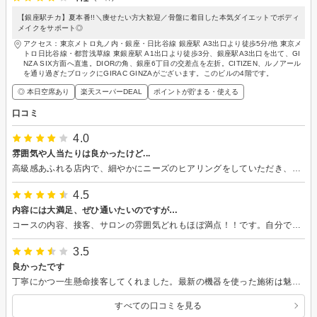
【銀座駅チカ】夏本番!!＼痩せたい方大歓迎／骨盤に着目した本気ダイエットでボディ
メイクをサポート◎
アクセス：東京メトロ丸ノ内・銀座・日比谷線 銀座駅 A3出口より徒歩5分/他 東京メ
トロ日比谷線・都営浅草線 東銀座駅 A1出口より徒歩3分、銀座駅A3出口を出て、GI
NZA SIX方面へ直進。DIORの角、銀座6丁目の交差点を左折。CITIZEN、ルノアール
を通り過ぎたブロックにGIRAC GINZAがございます。このビルの4階です。
◎ 本日空席あり
楽天スーパーDEAL
ポイントが貯まる・使える
口コミ
4.0
雰囲気や人当たりは良かったけど...
高級感あふれる店内で、細やかにニーズのヒアリングをしていただき、素敵な接客・空間とは思いましたが、翌日施術を受けた時に強めにサジェストされて渋々、刺激の出力を上げていただいた腹部がチクチクするので体質には合ってなさそうです。。。残念ですが（汗）
4.5
内容には大満足、ぜひ通いたいのですが…
コースの内容、接客、サロンの雰囲気どれもほぼ満点！！です。自分では鍛えられない骨盤まわりの筋肉を刺激してくれる技術は、実際にコース終了後「骨格筋率」が上がっていましたし感動的！！でした。 ぜひ通いたいと思いましたし、都度払いで通えるのであれば来週にも第２回の予約をとったと思うのですが… 残念ながら、契約が「最低でも12回」なのと（私の場合とりあえずあと２～３キロ、その仕上げを「痩せたい部分」を痩せられるようにプロに任せられたら、という感じだったので12回も必要かややギモンなのです）、またドリンクの４回（８カ月？）以上の「定期購入」がマストで10万以上かかる…というのがかなりネックでした。。。←美肌、腸活、プロテインと既に色んなドリンクを飲んでおり、これらは自分に「合う」と既にわかっているものなので減らせないですし、新たに合うかも分からないドリンクを追加したくない…（しかも10万以上）という２点で、入会するかかなり悩んでいます。。。（☆を落としてある箇所は、その分です） ５キロ以上ガッツリ落としたい、というような方にはたいへんおススメだと思います。
3.5
良かったです
丁寧にかつ一生懸命接客してくれました。最新の機器を使った施術は魅力的だけど、効果がイマイチ感じられなかったので継続はしませんでした。相性ですね。
すべての口コミを見る