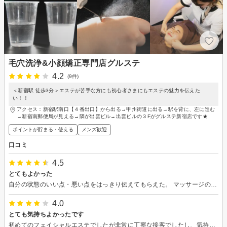
毛穴洗浄&小顔矯正専門店グルステ
4.2
(9件)
＜新宿駅 徒歩3分＞エステが苦手な方にも初心者さまにもエステの魅力を伝えた
い！！
アクセス：新宿駅南口【４番出口】から出る→甲州街道に出る→駅を背に、左に進む
→新宿南郵便局が見える→隣が出雲ビル→出雲ビルの３Fがグルステ新宿店です★
ポイントが貯まる・使える
メンズ歓迎
口コミ
4.5
とてもよかった
自分の状態のいい点・悪い点をはっきり伝えてもらえた。 マッサージの強弱も細かく確認していただきながら丁寧に対応いただけた。
4.0
とても気持ちよかったです
初めてのフェイシャルエステでしたが非常に丁寧な接客でしたし、気持ちも良かったです。お店の雰囲気も悪くはないですが、ビル自体が雑居なのでその点は微妙でしたが、それ以外は文句なしでした。