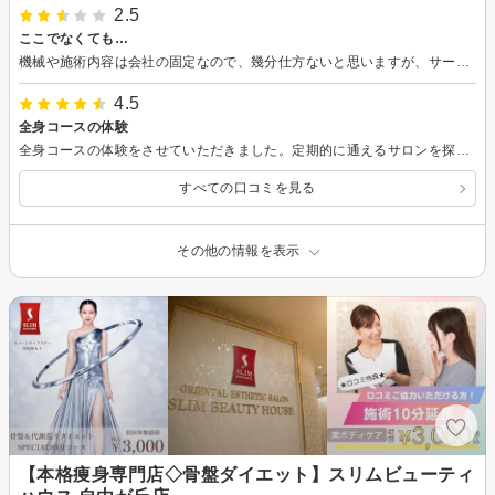
2.5
ここでなくても…
機械や施術内容は会社の固定なので、幾分仕方ないと思いますが、サービスとしてみるだけでもいまいちという印象でした。 事前電話でお伝えした部分のお願いや、当日カウンセリングシートに書いた注意点を全く反映されておらず、勧誘ばかりでした。コースも当日相談して決めるとお話していたが、相談もさせて貰えずしまい。 施術内容も具体的数字の効能説明ではなく、同じ情報の繰り返しで、このエステでなくても…という印象でした。
4.5
全身コースの体験
全身コースの体験をさせていただきました。定期的に通えるサロンを探していたので良かったです！
すべての口コミを見る
その他の情報を表示
【本格痩身専門店◇骨盤ダイエット】スリムビューティ