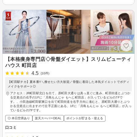
【本格痩身専門店◇骨盤ダイエット】スリムビューティ
ハウス 町田店
4.5
(10件)
【町田駅チカ】夏本番!!＼痩せたい方大歓迎／骨盤に着目した本気ダイエットでボディ
メイクをサポート◎
アクセス：JR町田駅北口を出て、原町田大通りは真っ直ぐに進み、町田街道とぶつか
る交差点の右手の1Fに「月島もんじゃ もへじ町田店」が入っているビルの7Fで
す。、小田急線町田駅東口を出て町田街道を右手方向に進むと、原町田大通りとぶつ
かる交差点に出ますので左手正面にある、1Fに「月島もんじゃ もへじ町田店」が入っ
ているビルの7Fです。
◎ 本日空席あり
楽天スーパーDEAL
ポイントが貯まる・使える
口コミ