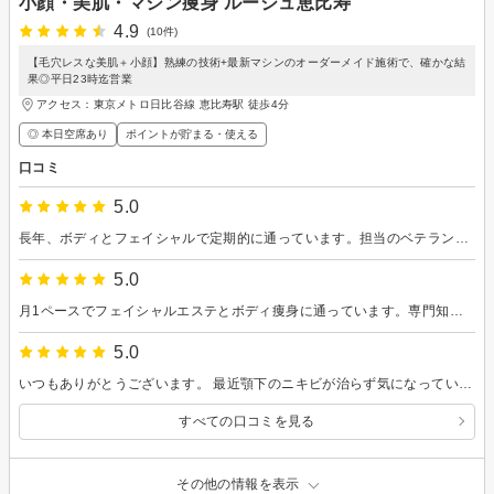
小顔・美肌・マシン痩身 ルージュ恵比寿
4.9
(10件)
【毛穴レスな美肌＋小顔】熟練の技術+最新マシンのオーダーメイド施術で、確かな結
果◎平日23時迄営業
アクセス：東京メトロ日比谷線 恵比寿駅 徒歩4分
◎ 本日空席あり
ポイントが貯まる・使える
口コミ
5.0
長年、ボディとフェイシャルで定期的に通っています。担当のベテランエステティシャンの技術はとても確かで、その時々の肌や体の状態をしっかり見極めながら施術してくださるので、安心してお任せできます。 10年以上前に、セルライトによる下半身太りに悩んで通い始め、最初のうちは週1回のペースで通いました。そのおかげでショートパンツも自信を持って履けるくらいまで脚が変わり、そういうことに無頓着な父親にも変化に気づいて驚かれました。 今でもその時の信頼は変わらず、長く通い続けたいと思えるサロンです。
5.0
月1ペースでフェイシャルエステとボディ痩身に通っています。専門知識も豊富な熟練のエステティシャンにその時々の状態にあわせて定期的にケアしてもらうことで、肌の状態も良く保てるし、下半身が少しぽっちゃりしても早めに戻せるし、背中から首のほぐしも気持ち良くて、これからも通い続けたいと思っています。オススメです！
5.0
いつもありがとうございます。 最近顎下のニキビが治らず気になっていましたが、施術後は炎症も落ち着き、赤みのあった部分も綺麗になりました。 今後ともよろしくお願いいたします。
すべての口コミを見る
その他の情報を表示