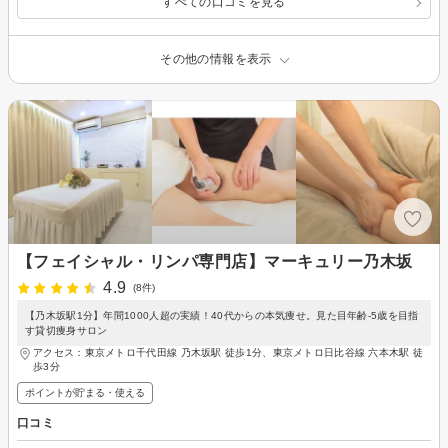
すべての口コミを見る
その他の情報を表示
【フェイシャル・リンパ専門店】マーキュリー乃木坂
4.9
(8件)
【乃木坂駅1分】年間1000人超の実績！40代からの本気痩せ。見た目年齢-5歳を目指
す貸切痩身サロン
アクセス：東京メトロ千代田線 乃木坂駅 徒歩1分、東京メトロ日比谷線 六本木駅 徒
歩3分
ポイントが貯まる・使える
口コミ