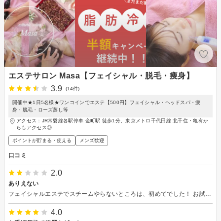
エステサロン Masa【フェイシャル・脱毛・痩身】
3.9
(14件)
開催中★1日5名様★ワンコインでエステ【500円】フェイシャル・ヘッドスパ・痩
身・脱毛・ローズ蒸し等
アクセス：JR常磐線各駅停車 金町駅 徒歩1分、東京メトロ千代田線 北千住・亀有か
らもアクセス◎
ポイントが貯まる・使える
メンズ歓迎
口コミ
2.0
ありえない
フェイシャルエステでスチームやらないところは、初めてでした！ お試しが安すぎるけどこれは酷い！ また行きたいと思わせない店でした
4.0