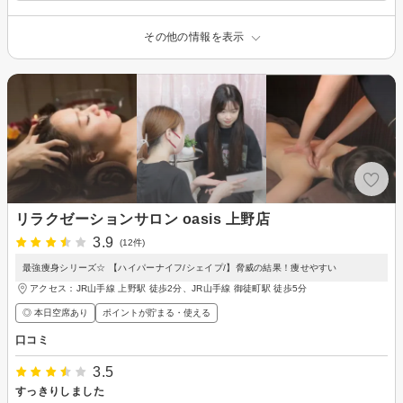
その他の情報を表示
リラクゼーションサロン oasis 上野店
3.9
(12件)
最強痩身シリーズ☆ 【ハイパーナイフ/シェイプ/】脅威の結果！痩せやすい
アクセス：JR山手線 上野駅 徒歩2分、JR山手線 御徒町駅 徒歩5分
◎ 本日空席あり
ポイントが貯まる・使える
口コミ
3.5
すっきりしました