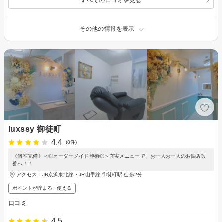
すべての口コミを見る
その他の情報を表示
luxssy 御徒町
4.4
(8件)
《個室完備》＜◎オーダーメイド施術◎＞充実メニューで、お一人お一人のお悩み改
善へ！！
アクセス：JR京浜東北線・JR山手線 御徒町駅 徒歩2分
ポイントが貯まる・使える
口コミ
4.5