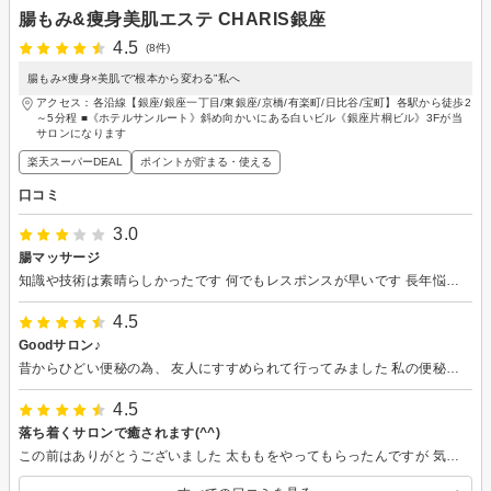
腸もみ&痩身美肌エステ CHARIS銀座
4.5
(8件)
腸もみ×痩身×美肌で“根本から変わる”私へ
アクセス：各沿線【銀座/銀座一丁目/東銀座/京橋/有楽町/日比谷/宝町】各駅から徒歩2
～5分程 ■《ホテルサンルート》斜め向かいにある白いビル《銀座片桐ビル》3Fが当
サロンになります
楽天スーパーDEAL
ポイントが貯まる・使える
口コミ
3.0
腸マッサージ
知識や技術は素晴らしかったです 何でもレスポンスが早いです 長年悩んでいる方は体験の価値あると思います コロナかですので制約あるなかの体験でした サロン側に非はないのですがやはり落ち着かないまま終了してしまいました
4.5
Goodサロン♪
昔からひどい便秘の為、 友人にすすめられて行ってみました 私の便秘の原因や それによって起こっている症状などをお話しして下さって とても納得しました 何をやってもダメだったので しばらく通っていきたいと思いますので 宜しくお願い致しますm(__)m
4.5
落ち着くサロンで癒されます(^^)
この前はありがとうございました 太ももをやってもらったんですが 気持ちいいのと痛いのが混ざりつつ 効果が出そうな予感がビシビシときます(ﾟдﾟ) 担当者さんから聞いた通り 1週間後位にはパンツが少し緩くなったのを実感!! サロンも音楽や雰囲気がとても良くて 眠くなります(笑) 担当して頂いたのが店長さんでしたが 私のつたない質問にも的確に答えてくれて 職人さんのような感じで カッコいいです(^-^) 11月に通う相談で伺うので また宜しくお願いします!!