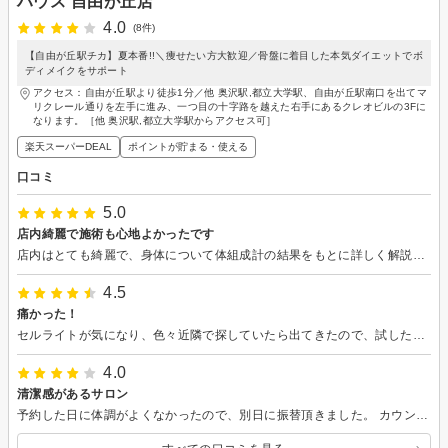
ハウス 自由が丘店
4.0
(8件)
【自由が丘駅チカ】夏本番!!＼痩せたい方大歓迎／骨盤に着目した本気ダイエットでボ
ディメイクをサポート
アクセス：自由が丘駅より徒歩1分／他 奥沢駅,都立大学駅、自由が丘駅南口を出てマ
リクレール通りを左手に進み、一つ目の十字路を越えた右手にあるクレオビルの3Fに
なります。［他 奥沢駅,都立大学駅からアクセス可］
楽天スーパーDEAL
ポイントが貯まる・使える
口コミ
5.0
店内綺麗で施術も心地よかったです
店内はとても綺麗で、身体について体組成計の結果をもとに詳しく解説して下さり、参考になりました。施術も気持ち良く、また伺いたいと思いました。
4.5
痛かった！
セルライトが気になり、色々近隣で探していたら出てきたので、試したくて体験してきました。セルライトが溜まっているところはマシンで吸われるとアザを押されたような独特の痛さで、うーと我慢する感じの部分もありましたが、これも流れが悪く冷えて運動不足よるものだと耐えました。ビフォーアフターを見るとスッキリ感が見えて、継続すると良いんだろうなぁと思いました。が、今は色々と体験して探している最初なので、他も試して良かったら財布と相談します。担当者の方もとても対応よかったです。 ありがとうございました☆
4.0
清潔感があるサロン
予約した日に体調がよくなかったので、別日に振替頂きました。 カウンセリングから施術まで丁寧にご対応頂きました。 駅から近い、清潔感もあるので安心感があります。