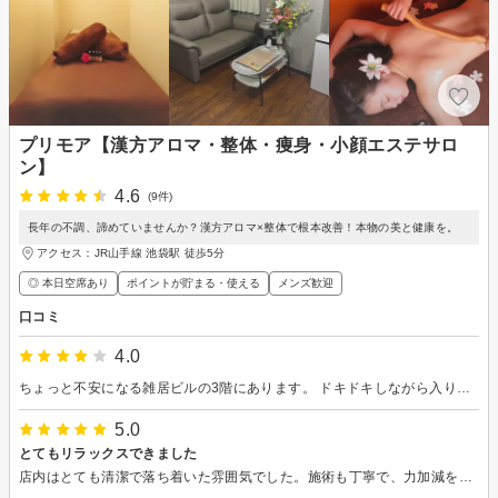
プリモア【漢方アロマ・整体・痩身・小顔エステサロ
ン】
4.6
(9件)
長年の不調、諦めていませんか？漢方アロマ×整体で根本改善！本物の美と健康を。
アクセス：JR山手線 池袋駅 徒歩5分
◎ 本日空席あり
ポイントが貯まる・使える
メンズ歓迎
口コミ
4.0
ちょっと不安になる雑居ビルの3階にあります。 ドキドキしながら入りましたが、店内は清潔で、スタッフも優しく心のこもった接客でした。 むくみをガッツリ流してもらいたくオイルでリンパを流すコースを予約したのですが、わたしには少し刺激が弱かったです。 もう少し強めにお願いしようと思っていたら、気持ちよくて気づいたら寝ていました笑 全体的にはコスパ等含め満足です。 またお願いしたいと思います。
5.0
とてもリラックスできました
店内はとても清潔で落ち着いた雰囲気でした。施術も丁寧で、力加減をこまめに確認してくれるので安心できます。時間いっぱいしっかり対応していただき、終わったあとは体がとても軽くなりました。帰りに立ち寄るのにもぴったりだと思います。