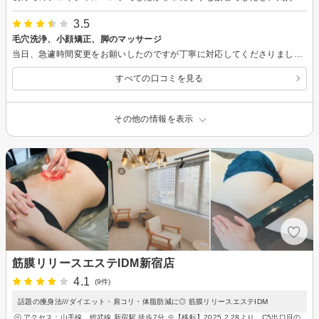
3.5
毛穴洗浄、小顔矯正、脚のマッサージ
当日、急遽時間変更をお願いしたのですが丁寧に対応してくださりました。 ただお店の入り口が少し分かりにくいので、迷うかもしれません。 お店の雰囲気は、広くはないですが施術スペースは区切られています。ただし、簡易的な区切りなので若干隣の話し声などは聴こえますが、安く施術を受けられるので許容範囲だと思います。 流れとしては お店やプランの説明→ヒアリング→脚のマッサージ器？装着→脚のマッサージを受けながら毛穴洗浄、小顔矯正→訴求(勧誘)です。 過度な勧誘はされないです。 むしろ、施術中も良い雰囲気を保つために会話もよくしてくださいました。 お金に余裕があれば通いなと、思ったのが本音です。 技術に関しては、私があまりエステを受けたことがなくよくわからないので3.5にしています。
すべての口コミを見る
その他の情報を表示
筋膜リリースエステIDM新宿店
4.1
(9件)
話題の痩身法///ダイエット・肩コリ・体脂肪減に◎ 筋膜リリースエステIDM
アクセス：山手線、総武線 新宿駅 徒歩7分 ※【移転】2025.2.28より C5出口目の