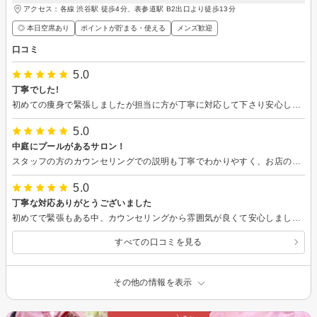
アクセス：各線 渋谷駅 徒歩4分、表参道駅 B2出口より徒歩13分
◎ 本日空席あり
ポイントが貯まる・使える
メンズ歓迎
口コミ
5.0
丁寧でした!
初めての痩身で緊張しましたが担当に方が丁寧に対応して下さり安心してできました。 マシンの効果もすごく良かったです! これからダイエット頑張ろうと思います！！ 次回もよろしくお願いします。
5.0
中庭にプールがあるサロン！
スタッフの方のカウンセリングでの説明も丁寧でわかりやすく、お店の雰囲気もよかったです。 何より脱毛の効果が1回でもかなり実感出来ました!!痛みが不安でしたが特に痛みもなくリラックスして施術を受けられました。ありがとうございます。
5.0
丁寧な対応ありがとうございました
初めてで緊張もある中、カウンセリングから雰囲気が良くて安心しました。 肌質を教えてくれたり、家でのケア方法も教えてくれてとても参考になりました。 また時間も宜しくお願いします
すべての口コミを見る
その他の情報を表示