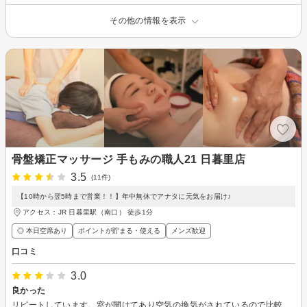
その他の情報を表示
骨盤矯正マッサージ 手もみの職人21 日暮里店
3.5
(11件)
【10時から翌5時まで営業！！】年中無休でアナタに元気をお届け♪
アクセス：JR 日暮里駅（南口） 徒歩1分
◎ 本日空席あり
ポイントが貯まる・使える
メンズ歓迎
口コミ
3.0
良かった
リピートしています。窓が開けてあり空気の換気がされているので比較的安心です。