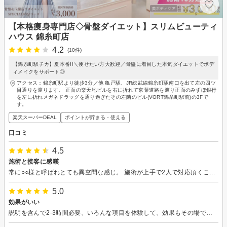
【本格痩身専門店◇骨盤ダイエット】スリムビューティ
ハウス 錦糸町店
4.2
(10件)
【錦糸町駅チカ】夏本番!!＼痩せたい方大歓迎／骨盤に着目した本気ダイエットでボデ
ィメイクをサポート◎
アクセス：錦糸町駅より徒歩3分／他 亀戸駅、JR総武線錦糸町駅南口を出て左の四ツ
目通りを渡ります。 正面の楽天地ビルを右に折れて京葉道路を渡り正面のみずほ銀行
を左に折れメガネドラッグを通り過ぎたその左隣のビル(VORT錦糸町駅前)の3Fで
す。
楽天スーパーDEAL
ポイントが貯まる・使える
口コミ
4.5
施術と接客に感嘆
常に○○様と呼ばれとても異空間な感じ。 施術が上手で2人で対応頂くことも。 色々な施術も面白く体験でき、90分コースであったがアッという間で、説明を含め4時間くらい。 しっかり契約を断る意思を持たないと危険ですね。
5.0
効果がいい
説明を含んで2-3時間必要、いろんな項目を体験して、効果もその場でわかるほどいいです。