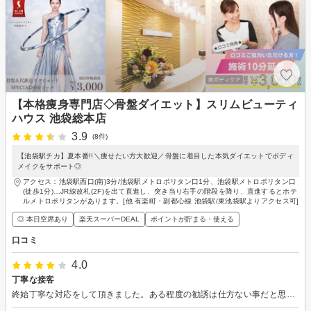
【本格痩身専門店◇骨盤ダイエット】スリムビューティ
ハウス 池袋総本店
3.9
(8件)
【池袋駅チカ】夏本番!!＼痩せたい方大歓迎／骨盤に着目した本気ダイエットでボディ
メイクをサポート◎
アクセス：池袋駅西口(南)3分/池袋駅メトロポリタン口1分、池袋駅メトロポリタン口
(徒歩1分)…JR線改札(2F)を出て直進し、突き当り右手の階段を降り、直進するとホテ
ルメトロポリタンがあります。[他 有楽町・副都心線 池袋駅/東池袋駅よりアクセス可]
◎ 本日空席あり
楽天スーパーDEAL
ポイントが貯まる・使える
口コミ
4.0
丁寧な接客
終始丁寧な対応をして頂きました。ある程度の勧誘は仕方ない事だと思います、