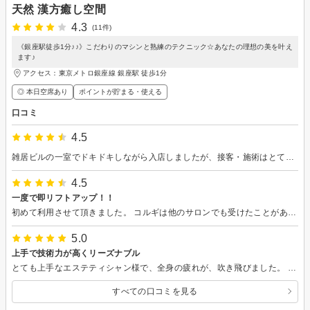
天然 漢方癒し空間
4.3
(11件)
《銀座駅徒歩1分♪♪》こだわりのマシンと熟練のテクニック☆あなたの理想の美を叶え
ます♪
アクセス：東京メトロ銀座線 銀座駅 徒歩1分
◎ 本日空席あり
ポイントが貯まる・使える
口コミ
4.5
雑居ビルの一室でドキドキしながら入店しましたが、接客・施術はとても丁寧で大満足でした。またお願いしたいです。
4.5
一度で即リフトアップ！！
初めて利用させて頂きました。 コルギは他のサロンでも受けたことがあるのですが、こちらが一番即効性を感じました！一度の施術ですぐにお顔が引き上がりました！またお願いしたいです。
5.0
上手で技術力が高くリーズナブル
とても上手なエステティシャン様で、全身の疲れが、吹き飛びました。 首肩背中、脚、腕まで、全てにおいて力の掛け方、乗せ方が高技術で、わたし好みの強圧なだけでなく、流し方がすごくよかったです。親切で優しい話し方のれいさん、 70分余すとこなくうつ伏せ、あお向けの施術、ありがとうございました☆最後オプションで付けた吸い玉 カッピングも、すごく効き目てきめんでした。
すべての口コミを見る