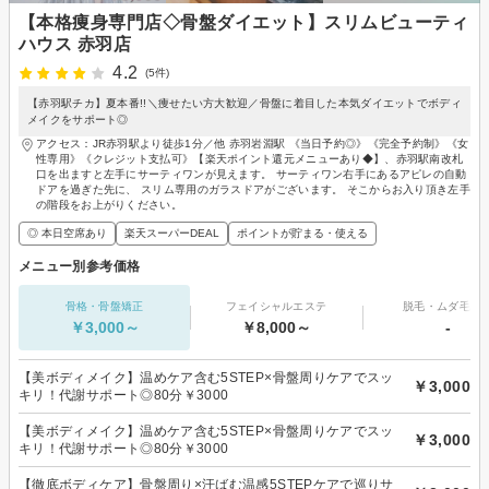
【本格痩身専門店◇骨盤ダイエット】スリムビューティ
ハウス 赤羽店
4.2
(5件)
【赤羽駅チカ】夏本番!!＼痩せたい方大歓迎／骨盤に着目した本気ダイエットでボディ
メイクをサポート◎
アクセス：JR赤羽駅より徒歩1分／他 赤羽岩淵駅 《当日予約◎》《完全予約制》《女
性専用》《クレジット支払可》【楽天ポイント還元メニューあり◆】、赤羽駅南改札
口を出ますと左手にサーティワンが見えます。 サーティワン右手にあるアピレの自動
ドアを過ぎた先に、 スリム専用のガラスドアがございます。 そこからお入り頂き左手
の階段をお上がりください。
◎ 本日空席あり
楽天スーパーDEAL
ポイントが貯まる・使える
メニュー別参考価格
骨格・骨盤矯正
フェイシャルエステ
脱毛・ムダ毛処
￥3,000～
￥8,000～
-
【美ボディメイク】温めケア含む5STEP×骨盤周りケアでスッ
￥3,000
キリ！代謝サポート◎80分￥3000
【美ボディメイク】温めケア含む5STEP×骨盤周りケアでスッ
￥3,000
キリ！代謝サポート◎80分￥3000
【徹底ボディケア】骨盤周り×汗ばむ温感5STEPケアで巡りサ