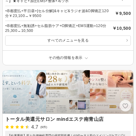
～】★キャビ+加圧EMS+整体+耳ツボ
<B都度払+平日昼>[セル分解]&キャビ&ラジオ波&O脚矯正120
￥9,500
分￥23,100→￥9500
<B都度払+無勧誘>セル脂肪ケア+O脚矯正+EMS運動=120分
￥10,500
25,300→10,500
すべてのメニューを見る
その他の情報を表示
トータル美還元サロン mindエステ南青山店
4.7
(9件)
【結果重視】肌と自律神経専門の研究部提携！40代〜大人肌のエイジングケアに◎し