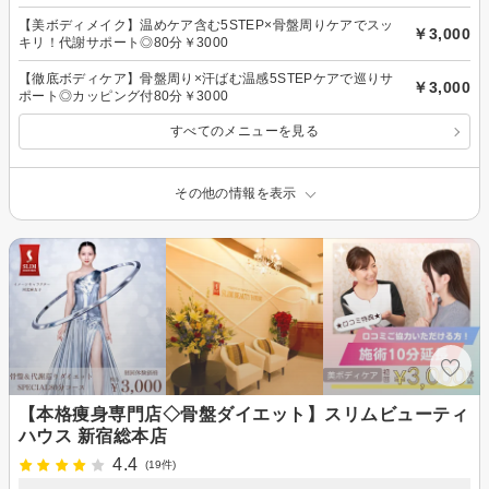
【美ボディメイク】温めケア含む5STEP×骨盤周りケアでスッ
￥3,000
キリ！代謝サポート◎80分￥3000
【徹底ボディケア】骨盤周り×汗ばむ温感5STEPケアで巡りサ
￥3,000
ポート◎カッピング付80分￥3000
すべてのメニューを見る
その他の情報を表示
【本格痩身専門店◇骨盤ダイエット】スリムビューティ
ハウス 新宿総本店
4.4
(19件)