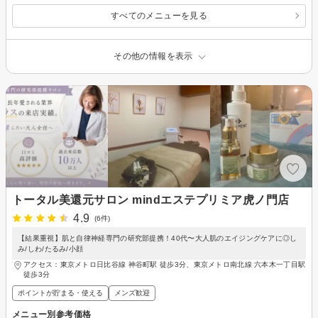
すべてのメニューを見る
その他の情報を表示
トータル美還元サロン mindエステプリミア虎ノ門店
4.9
(6件)
【結果重視】肌と自律神経専門の研究部提携！40代〜大人肌のエイジングケアに◎し
み/しわ/たるみ/小顔
アクセス：東京メトロ日比谷線 神谷町駅 徒歩3分、東京メトロ南北線 六本木一丁目駅
徒歩3分
ポイントが貯まる・使える
メンズ歓迎
メニュー別参考価格