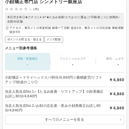
小顔矯正専門店 シンメトリー銀座店
-
(-件)
本日空き有◎★クチコミ4.97★たるみ改善/エラはり/二重あご/不眠/肩こりに効果的♪
全国30店舗
アクセス：東京メトロ有楽町線 銀座ー丁目駅 徒歩3分、東京メトロ日比谷線 東銀座駅
徒歩5分
ポイントが貯まる・使える
メンズ歓迎
メニュー別参考価格
骨格・骨盤矯正
フェイシャルエステ
脱毛・ムダ毛処
-
-
-
小顔矯正＋ドライヘッドスパ90分/4,840円☆眼精疲労/リフト
￥4,840
アップ/頭皮のこり◎
当店人気当店No.1♪【たるみ改善・リフトアップ】小顔美矯正
￥4,840
お試し80分/4,840円
当店人気当店No.2♪お顔の左右差・歪み小顔美矯正お試し80
￥4,840
分/4,840円
すべてのメニューを見る