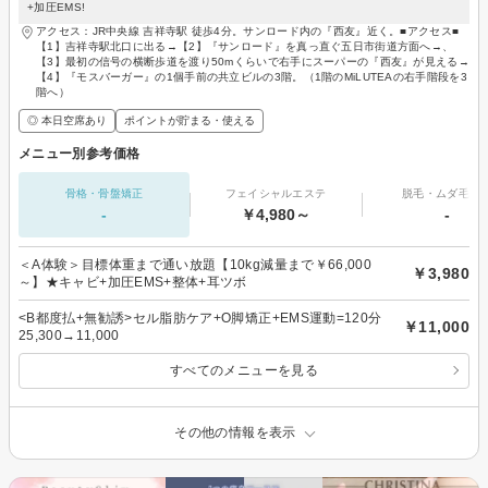
+加圧EMS!
アクセス：JR中央線 吉祥寺駅 徒歩4分。サンロード内の『西友』近く。■アクセス■
【1】吉祥寺駅北口に出る→【2】『サンロード』を真っ直ぐ五日市街道方面へ→、
【3】最初の信号の横断歩道を渡り50mくらいで右手にスーパーの『西友』が見える→
【4】『モスバーガー』の1個手前の共立ビルの3階。（1階のMiLUTEAの右手階段を3
階へ）
◎ 本日空席あり
ポイントが貯まる・使える
メニュー別参考価格
骨格・骨盤矯正
フェイシャルエステ
脱毛・ムダ毛処
-
￥4,980～
-
＜A体験＞目標体重まで通い放題【10kg減量まで￥66,000
￥3,980
～】★キャビ+加圧EMS+整体+耳ツボ
<B都度払+無勧誘>セル脂肪ケア+O脚矯正+EMS運動=120分
￥11,000
25,300→11,000
すべてのメニューを見る
その他の情報を表示