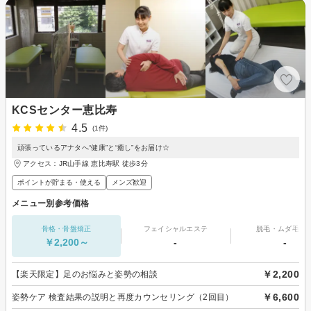
KCSセンター恵比寿
4.5
(1件)
頑張っているアナタへ“健康”と“癒し”をお届け☆
アクセス：JR山手線 恵比寿駅 徒歩3分
ポイントが貯まる・使える
メンズ歓迎
メニュー別参考価格
骨格・骨盤矯正
フェイシャルエステ
脱毛・ムダ毛処
￥2,200～
-
-
￥2,200
【楽天限定】足のお悩みと姿勢の相談
￥6,600
姿勢ケア 検査結果の説明と再度カウンセリング（2回目）