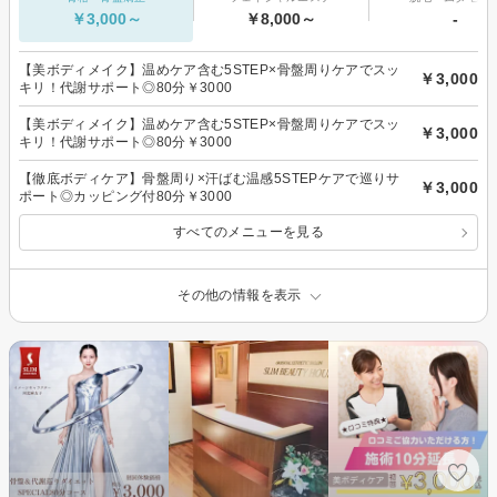
￥3,000～
￥8,000～
-
【美ボディメイク】温めケア含む5STEP×骨盤周りケアでスッ
￥3,000
キリ！代謝サポート◎80分￥3000
【美ボディメイク】温めケア含む5STEP×骨盤周りケアでスッ
￥3,000
キリ！代謝サポート◎80分￥3000
【徹底ボディケア】骨盤周り×汗ばむ温感5STEPケアで巡りサ
￥3,000
ポート◎カッピング付80分￥3000
すべてのメニューを見る
その他の情報を表示