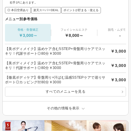
右手1Fにあります。
◎ 本日空席あり
楽天スーパーDEAL
ポイントが貯まる・使える
メニュー別参考価格
骨格・骨盤矯正
フェイシャルエステ
脱毛・ムダ毛処
￥3,000～
￥8,000～
-
【美ボディメイク】温めケア含む5STEP×骨盤周りケアでスッ
￥3,000
キリ！代謝サポート◎80分￥3000
【美ボディメイク】温めケア含む5STEP×骨盤周りケアでスッ
￥3,000
キリ！代謝サポート◎80分￥3000
【徹底ボディケア】骨盤周り×汗ばむ温感5STEPケアで巡りサ
￥3,000
ポート◎カッピング付80分￥3000
すべてのメニューを見る
その他の情報を表示