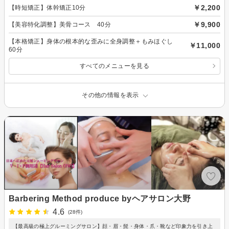
￥2,200
【時短矯正】体幹矯正10分
￥9,900
【美容特化調整】美骨コース 40分
【本格矯正】身体の根本的な歪みに全身調整＋もみほぐし
￥11,000
60分
すべてのメニューを見る
その他の情報を表示
Barbering Method produce byヘアサロン大野
4.6
(28件)
【最高級の極上グルーミングサロン】顔・眉・髭・身体・爪・靴など印象力を引き上