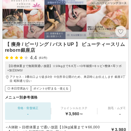
【 痩身 / ピーリング / バストUP 】 ビューティースリム
reborn銀座店
4.4
(61件)
【目標体重まで無期限通い放題】☆10kgまで6.6万～<3年補償>キャビ+整体+耳ツボ
+加圧EMS!
アクセス：3番出口より徒歩3分 ※住所非公開のため、来店時にお伝えします 銀座3丁
目 昭和通り沿い
◎ 本日空席あり
ポイントが貯まる・使える
メニュー別参考価格
骨格・骨盤矯正
フェイシャルエステ
脱毛・ムダ毛処
-
￥3,980～
-
＜A体験＞目標体重まで通い放題【10kg減量まで￥66,000
￥3,980