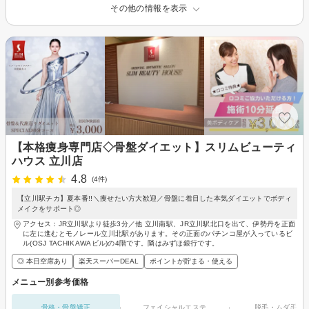
その他の情報を表示
【本格痩身専門店◇骨盤ダイエット】スリムビューティ
ハウス 立川店
4.8
(4件)
【立川駅チカ】夏本番!!＼痩せたい方大歓迎／骨盤に着目した本気ダイエットでボディ
メイクをサポート◎
アクセス：JR立川駅より徒歩3分／他 立川南駅、JR立川駅北口を出て、伊勢丹を正面
に左に進むとモノレール立川北駅があります。その正面のパチンコ屋が入っているビ
ル(OSJ TACHIKAWAビル)の4階です。隣はみずほ銀行です。
◎ 本日空席あり
楽天スーパーDEAL
ポイントが貯まる・使える
メニュー別参考価格
骨格・骨盤矯正
フェイシャルエステ
脱毛・ムダ毛処