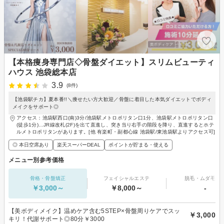
【本格痩身専門店◇骨盤ダイエット】スリムビューティ
ハウス 池袋総本店
3.9
(8件)
【池袋駅チカ】夏本番!!＼痩せたい方大歓迎／骨盤に着目した本気ダイエットでボディ
メイクをサポート◎
アクセス：池袋駅西口(南)3分/池袋駅メトロポリタン口1分、池袋駅メトロポリタン口
(徒歩1分)…JR線改札(2F)を出て直進し、突き当り右手の階段を降り、直進するとホテ
ルメトロポリタンがあります。[他 有楽町・副都心線 池袋駅/東池袋駅よりアクセス可]
◎ 本日空席あり
楽天スーパーDEAL
ポイントが貯まる・使える
メニュー別参考価格
骨格・骨盤矯正
フェイシャルエステ
脱毛・ムダ毛処
￥3,000～
￥8,000～
-
【美ボディメイク】温めケア含む5STEP×骨盤周りケアでスッ
￥3,000
キリ！代謝サポート◎80分￥3000