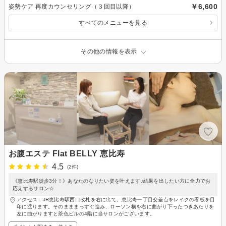
￥6,600
姿勢ケア 再度カウンセリング（３回目以降）
すべてのメニューを見る
その他の情報を表示
お腹エステ Flat BELLY 恵比寿
4.5
(2件)
《恵比寿駅徒歩3分！》あなたのなりたい姿を叶えます♪結果を出したい方に全力でお
応えするサロン☆
アクセス：JR恵比寿駅西口改札を右に出て、恵比寿一丁目交差点をレイクの看板を目
印に渡ります。そのまままっすぐ進み、ローソン横を右に曲がり下ったつきあたりを
左に曲がりますと茶色ビルの4階に当サロンがございます。