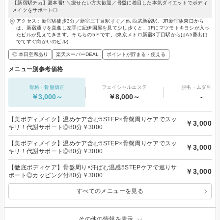
【新宿駅チカ】夏本番!!＼痩せたい方大歓迎／骨盤に着目した本気ダイエットでボディ
メイクをサポート◎
アクセス：新宿駅徒歩3分／新宿三丁目駅すぐ／他 西武新宿駅、JR新宿駅東口から
は、新宿通りを直進し左手に紀伊国屋を見て少し歩くと、1Fにマツモトキヨシが入っ
たビルが見えてきます。そちらの5Ｆです。(東京メトロ新宿3丁目駅からはA5番出口
でてすぐ向かいのビル)
◎ 本日空席あり
楽天スーパーDEAL
ポイントが貯まる・使える
メニュー別参考価格
骨格・骨盤矯正
フェイシャルエステ
脱毛・ムダ毛処
￥3,000～
￥8,000～
-
【美ボディメイク】温めケア含む5STEP×骨盤周りケアでスッ
￥3,000
キリ！代謝サポート◎80分￥3000
【美ボディメイク】温めケア含む5STEP×骨盤周りケアでスッ
￥3,000
キリ！代謝サポート◎80分￥3000
【徹底ボディケア】骨盤周り×汗ばむ温感5STEPケアで巡りサ
￥3,000
ポート◎カッピング付80分￥3000
すべてのメニューを見る
その他の情報を表示