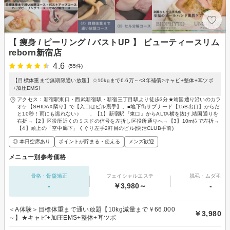
【 痩身 / ピーリング / バストUP 】 ビューティースリム
reborn新宿店
4.6
(55件)
【目標体重まで無期限通い放題】☆10kgまで6.6万～<3年補償>キャビ+整体+耳ツボ
+加圧EMS!
アクセス：新宿駅東口・西武新宿駅・新宿三丁目駅より徒歩3分★靖国通り沿いのカラ
オケ【SHIDAX隣り】で【入口はビル裏手】。■地下街サブナード【15B出口】からだ
と10秒！雨にも濡れない♪ 、【1】新宿駅『東口』からALTA横を抜け,靖国通りを
右折→【2】区役所近くのミスドの信号を左折し区役所通りへ→【3】10m位で左折→
【4】頭上の「空中廊下」くぐり左手2軒目のビル(快活CLUB手前)
◎ 本日空席あり
ポイントが貯まる・使える
メンズ歓迎
メニュー別参考価格
骨格・骨盤矯正
フェイシャルエステ
脱毛・ムダ毛処
-
￥3,980～
-
＜A体験＞目標体重まで通い放題【10kg減量まで￥66,000
￥3,980
～】★キャビ+加圧EMS+整体+耳ツボ