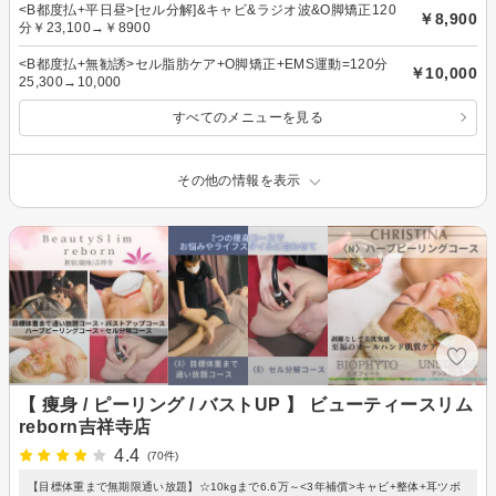
<B都度払+平日昼>[セル分解]&キャビ&ラジオ波&O脚矯正120
￥8,900
分￥23,100→￥8900
<B都度払+無勧誘>セル脂肪ケア+O脚矯正+EMS運動=120分
￥10,000
25,300→10,000
すべてのメニューを見る
その他の情報を表示
【 痩身 / ピーリング / バストUP 】 ビューティースリム
reborn吉祥寺店
4.4
(70件)
【目標体重まで無期限通い放題】☆10kgまで6.6万～<3年補償>キャビ+整体+耳ツボ