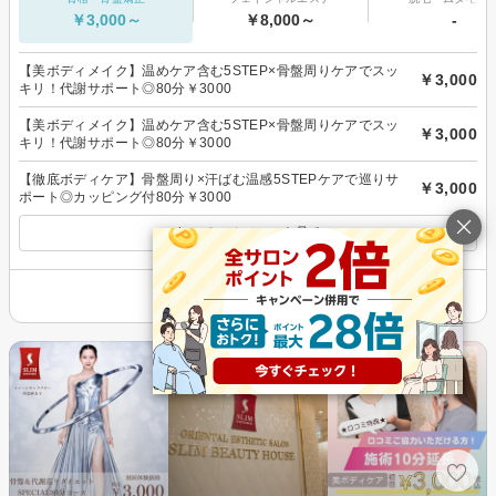
￥3,000～
￥8,000～
-
【美ボディメイク】温めケア含む5STEP×骨盤周りケアでスッ
￥3,000
キリ！代謝サポート◎80分￥3000
【美ボディメイク】温めケア含む5STEP×骨盤周りケアでスッ
￥3,000
キリ！代謝サポート◎80分￥3000
【徹底ボディケア】骨盤周り×汗ばむ温感5STEPケアで巡りサ
￥3,000
ポート◎カッピング付80分￥3000
すべてのメニューを見る
その他の情報を表示