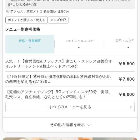
み/しわ/たるみ/小顔
アクセス：東京メトロ 表参道駅 徒歩6分
ポイントが貯まる・使える
メンズ歓迎
メニュー別参考価格
骨格・骨盤矯正
フェイシャルエステ
脱毛・ムダ毛処
-
-
-
人気！！【疲労回復&リラックス】肩こり・ストレス改善◎オ
￥5,500
イルトリートメント&極上ヘッドスパ50分
【7月8月限定】紫外線が肌老化9割の原因↓紫外線対策がお肌
￥7,000
の未来を変える¥27,390→
【究極のアンチエイジング】RGマインドエステ50分 美肌、
￥8,000
毛穴レス、自立神経、なんとなくの不調にも！
すべてのメニューを見る
その他の情報を表示