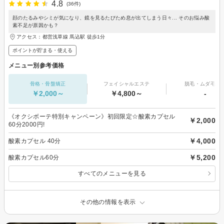
4.8
(36件)
顔のたるみやシミが気になり、鏡を見るたびため息が出てしまう日々... そのお悩み酸
素不足が原因かも？
アクセス：都営浅草線 馬込駅 徒歩1分
ポイントが貯まる・使える
メニュー別参考価格
骨格・骨盤矯正
フェイシャルエステ
脱毛・ムダ毛処
￥2,000～
￥4,800～
-
《オクシボーテ特別キャンペーン》初回限定☆酸素カプセル
￥2,000
60分2000円!
￥4,000
酸素カプセル 40分
￥5,200
酸素カプセル60分
すべてのメニューを見る
その他の情報を表示