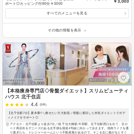
￥3,000
ポート◎カッピング付80分￥3000
すべてのメニューを見る
その他の情報を表示
【本格痩身専門店◇骨盤ダイエット】スリムビューティ
ハウス 北千住店
4.4
(5件)
【北千住駅7分】夏本番!!＼痩せたい方大歓迎／骨盤に着目した本気ダイエットでボデ
ィメイクをサポート◎
アクセス：北千住駅より徒歩7分／他 千住大橋駅,牛田駅、北千住駅西口を出て、北ロ
ード商店街をデニーズのある左手側を国道4号線に向かって歩きます。焼肉ライクを通
り過ぎたら、トレジャールームという不動産屋があるので、そこを左に曲がるとすぐ