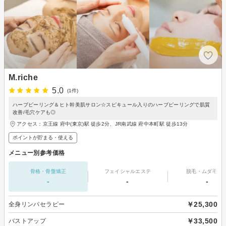
M.riche
5.0
(1件)
ハーブピーリング＆ヒト幹美肌サロン☆スピキュール入りのハーブピーリングで肌質
改善/毛穴ケアも◎
アクセス：京王線 府中(東京)駅 徒歩2分、JR南武線 府中本町駅 徒歩13分
ポイントが貯まる・使える
メニュー別参考価格
骨格・骨盤矯正
フェイシャルエステ
脱毛・ムダ毛処
-
-
-
￥25,300
全身リンパセラピー
￥33,500
バストアップ