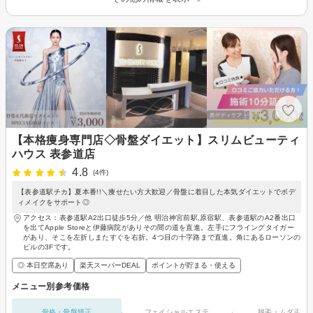
【本格痩身専門店◇骨盤ダイエット】スリムビューティ
ハウス 表参道店
4.8
(4件)
【表参道駅チカ】夏本番!!＼痩せたい方大歓迎／骨盤に着目した本気ダイエットでボデ
ィメイクをサポート◎
アクセス：表参道駅A2出口徒歩5分／他 明治神宮前駅,原宿駅、表参道駅のA2番出口
を出てApple Storeと伊藤病院がありその間の道を直進。左手にフライングタイガー
があり、そこを左折しまたすぐを右折。4つ目の十字路まで直進。角にあるローソンの
ビルの3Fです。
◎ 本日空席あり
楽天スーパーDEAL
ポイントが貯まる・使える
メニュー別参考価格
骨格・骨盤矯正
フェイシャルエステ
脱毛・ムダ毛処