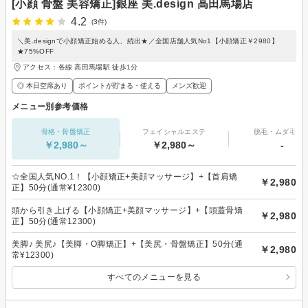
[小顔 骨盤 美容矯正]銀座 美.design 高田馬場店
4.2
(3件)
＼美.designで小顔矯正始める人、続出★／全国店舗人気No1【小顔矯正￥2980】
★75%OFF
アクセス：各線 高田馬場駅 徒歩1分
◎ 本日空席あり
ポイントが貯まる・使える
メンズ歓迎
メニュー別参考価格
骨格・骨盤矯正
フェイシャルエステ
脱毛・ムダ毛処
￥2,980～
￥2,980～
-
☆全国人気NO.1！【小顔矯正+美顔マッサージ】+【首肩矯
￥2,980
正】50分(通常¥12300)
頭から引き上げる【小顔矯正+美顔マッサージ】+【頭蓋骨矯
￥2,980
正】50分(通常12300)
美脚♪ 美尻♪【美脚・O脚矯正】+【美尻・骨盤矯正】50分(通
￥2,980
常¥12300)
すべてのメニューを見る