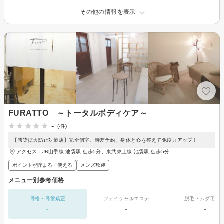
その他の情報を表示
FURATTO ～トータルボディケア～
-
(-件)
【感染拡大防止対策店】完全個室、時差予約、身体と心を整えて免疫力アップ！
アクセス：JR山手線 池袋駅 徒歩5分、東武東上線 池袋駅 徒歩5分
ポイントが貯まる・使える
メンズ歓迎
メニュー別参考価格
骨格・骨盤矯正
フェイシャルエステ
脱毛・ムダ毛処
-
-
-