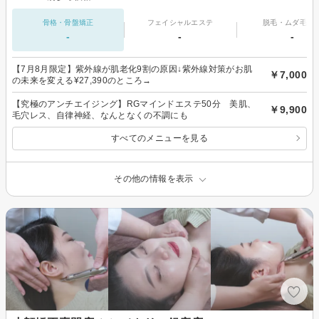
骨格・骨盤矯正
フェイシャルエステ
脱毛・ムダ毛処
-
-
-
【7月8月限定】紫外線が肌老化9割の原因↓紫外線対策がお肌
￥7,000
の未来を変える¥27,390のところ→
【究極のアンチエイジング】RGマインドエステ50分 美肌、
￥9,900
毛穴レス、自律神経、なんとなくの不調にも
すべてのメニューを見る
その他の情報を表示