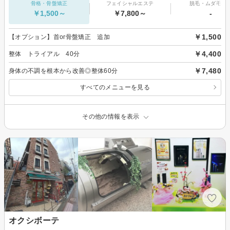
骨格・骨盤矯正
フェイシャルエステ
脱毛・ムダ毛処
￥1,500～
￥7,800～
-
￥1,500
【オプション】首or骨盤矯正 追加
￥4,400
整体 トライアル 40分
￥7,480
身体の不調を根本から改善◎整体60分
すべてのメニューを見る
その他の情報を表示
オクシボーテ