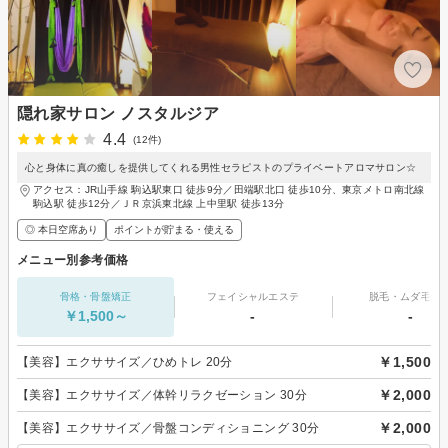
隠れ家サロン ノスタルジア
4.4
(12件)
心と身体に真の癒しを提供してくれる男性セラピストのプライベートアロマサロン☆
アクセス：JR山手線 駒込駅東口 徒歩9分／田端駅北口 徒歩10分、東京メトロ南北線
駒込駅 徒歩12分／ＪＲ京浜東北線 上中里駅 徒歩13分
◎ 本日空席あり
ポイントが貯まる・使える
メニュー別参考価格
骨格・骨盤矯正
フェイシャルエステ
脱毛・ムダ毛処
￥1,500～
-
-
￥1,500
【美容】エクササイズ／ひめトレ 20分
￥2,000
【美容】エクササイズ／体幹リラクゼーション 30分
￥2,000
【美容】エクササイズ／骨盤コンディショニング 30分