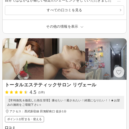
自分ではなかなか難しい襟足のシェービングをしていただきました^ ^ 優しいスタッフさんでリラックスできました。また来たいと思います！今日はありがとうございました
すべての口コミを見る
その他の情報を表示
トータルエステティックサロン リヴェール
4.5
(1件)
【常時換気＆徹底した衛生管理】痩せたい！癒されたい！綺麗になりたい！！★お望
みの施術をご堪能下さい♪
アクセス：西武新宿線 田無駅南口 徒歩1分
ポイントが貯まる・使える
口コミ