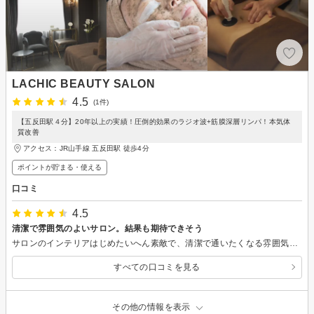
LACHIC BEAUTY SALON
4.5
(1件)
【五反田駅４分】20年以上の実績！圧倒的効果のラジオ波+筋膜深層リンパ！本気体
質改善
アクセス：JR山手線 五反田駅 徒歩4分
ポイントが貯まる・使える
口コミ
4.5
清潔で雰囲気のよいサロン。結果も期待できそう
サロンのインテリアはじめたいへん素敵で、清潔で通いたくなる雰囲気でした。 バストアップは、かなり強く乳腺を刺激する内容のサロンなども多いようですが、こんなにラクでいいの！？というくらいマッサージも気持ちよく、まるでリラクゼーション目的のエステのよう。 さすがに１回でサイズアップ…とは行きませんでした（ので、まだ「満点5.0」にはしないでおきましたが）、背中の肉が（ボリュームがなくて悩んでいた）バスト上部に流れて来たのか、ブラをつけるとこれまでとは谷間の盛り上がりが若干ちがっているように思います。 10回20回単位でのコースしか提示してくれないサロンが多いですが、３回などのメニューもあり、回数の多いコースと比べそこまで割高ではないので、そういう意味でも通いやすいと思います！
すべての口コミを見る
その他の情報を表示