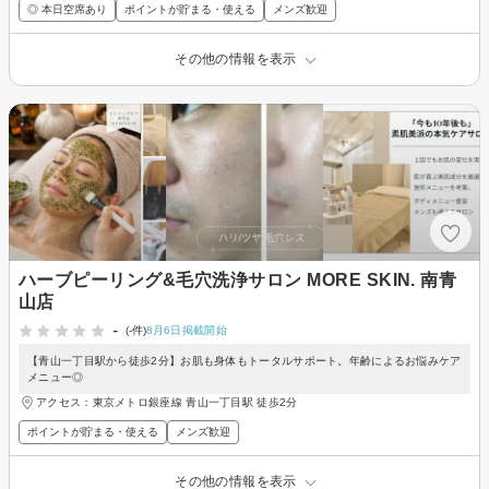
◎ 本日空席あり
ポイントが貯まる・使える
メンズ歓迎
その他の情報を表示
ハーブピーリング&毛穴洗浄サロン MORE SKIN. 南青
山店
-
(-件)
8月6日掲載開始
【青山一丁目駅から徒歩2分】お肌も身体もトータルサポート。年齢によるお悩みケア
メニュー◎
アクセス：東京メトロ銀座線 青山一丁目駅 徒歩2分
ポイントが貯まる・使える
メンズ歓迎
その他の情報を表示