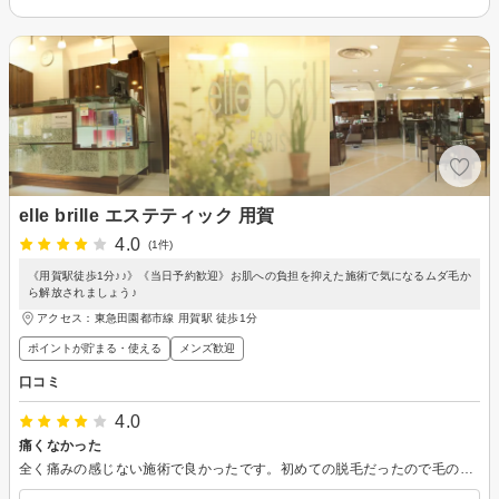
elle brille エステティック 用賀
4.0
(1件)
《用賀駅徒歩1分♪♪》《当日予約歓迎》お肌への負担を抑えた施術で気になるムダ毛か
ら解放されましょう♪
アクセス：東急田園都市線 用賀駅 徒歩1分
ポイントが貯まる・使える
メンズ歓迎
口コミ
4.0
痛くなかった
全く痛みの感じない施術で良かったです。初めての脱毛だったので毛のことについて一から丁寧に説明して下さって安心してして受けることができました。