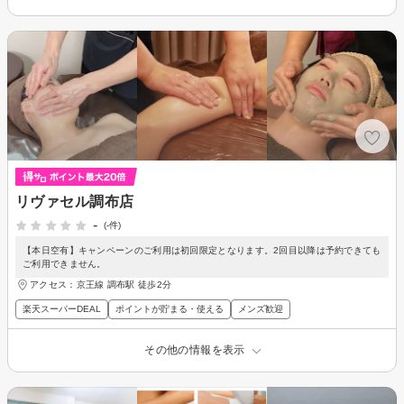
リヴァセル調布店
-
(-件)
【本日空有】キャンペーンのご利用は初回限定となります。2回目以降は予約できても
ご利用できません。
アクセス：京王線 調布駅 徒歩2分
楽天スーパーDEAL
ポイントが貯まる・使える
メンズ歓迎
その他の情報を表示