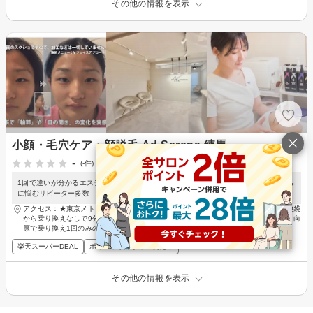
その他の情報を表示
小顔・毛穴ケア・顔脱毛 Ad Serena 練馬
-
(-件)
1回で違いが分かるエステ｜結果にこだわる小顔メソッド｜顔のむくみ・毛穴の黒ずみ
に悩むリピーター多数
アクセス：★東京メトロ有楽町線・副都心線 氷川台駅から徒歩3分/ 【氷川台駅】池袋
から乗り換えなしで9分、西武池袋線（所沢・ひばりヶ丘・石神井公園）からも小竹向
原で乗り換え1回のみのアクセスしやすい駅です。
楽天スーパーDEAL
ポイントが貯まる・使える
その他の情報を表示