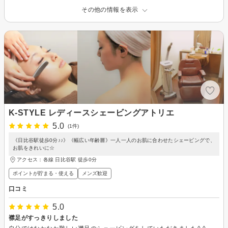
その他の情報を表示
K-STYLE レディースシェービングアトリエ
5.0
(1件)
《日比谷駅徒歩0分♪♪》《幅広い年齢層》一人一人のお肌に合わせたシェービングで、
お肌をきれいに☆
アクセス：各線 日比谷駅 徒歩0分
ポイントが貯まる・使える
メンズ歓迎
口コミ
5.0
襟足がすっきりしました