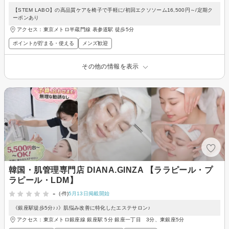
【STEM LABO】の高品質ケアを椅子で手軽に/初回エクソソーム16,500円～/定期ク
ーポンあり
アクセス：東京メトロ半蔵門線 表参道駅 徒歩5分
ポイントが貯まる・使える
メンズ歓迎
その他の情報を表示
韓国・肌管理専門店 DIANA.GINZA 【ララピール・プ
ラピール・LDM】
-
(-件)
5月13日掲載開始
《銀座駅徒歩5分♪♪》肌悩み改善に特化したエステサロン♪
アクセス：東京メトロ銀座線 銀座駅 5分 銀座一丁目 3分、東銀座5分