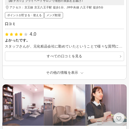
【駅チカ☆】プライベートサロンで理想の美肌をお届け♪
アクセス：京王線 京王八王子駅 徒歩1分、JR中央線 八王子駅 徒歩5分
ポイントが貯まる・使える
メンズ歓迎
口コミ
4.0
よかったです。
スタッフさんが、元化粧品会社に勤めていたということで様々な質問にしっかりと答えてくれました。 メラノCC美容液にシミを消す効果はないと知れたのはとても為になりました。 アイビー化粧品が多く置いてありましたが提携しているのでしょうか？ 帰り際におすすめしていただいたスキンケア用品を購入しました。 アイビー化粧品は少し前に問題になっていたようですが品質はしっかりしているようなので、１５０００円分の効果を発揮してくれたら嬉しいです。 まだ施術してから何週間も経っているわけではないので、特に変化は感じられませんが、今後よくなっていくといいなと思います。
すべての口コミを見る
その他の情報を表示