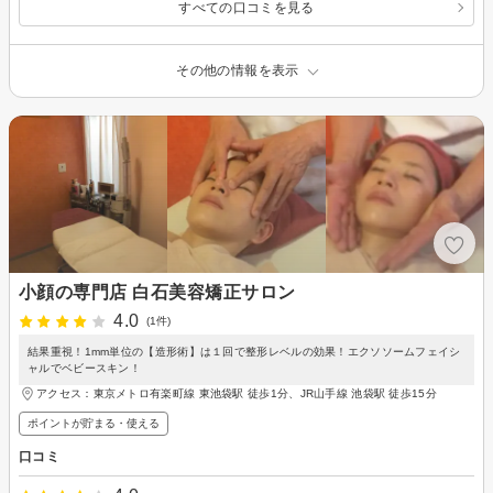
すべての口コミを見る
その他の情報を表示
小顔の専門店 白石美容矯正サロン
4.0
(1件)
結果重視！1mm単位の【造形術】は１回で整形レベルの効果！エクソソームフェイシ
ャルでベビースキン！
アクセス：東京メトロ有楽町線 東池袋駅 徒歩1分、JR山手線 池袋駅 徒歩15分
ポイントが貯まる・使える
口コミ