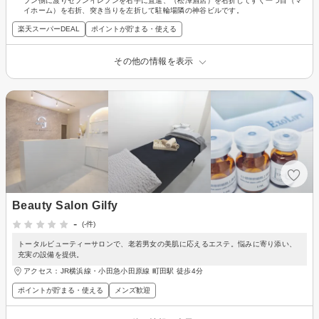
ブン側に渡りセブンイレブンを右手に直進、（松澤酒店）を右折してすぐ一つ目（マ
イホーム）を右折、突き当りを左折して駐輪場隣の神谷ビルです。
楽天スーパーDEAL
ポイントが貯まる・使える
その他の情報を表示
Beauty Salon Gilfy
-
(-件)
トータルビューティーサロンで、老若男女の美肌に応えるエステ。悩みに寄り添い、
充実の設備を提供。
アクセス：JR横浜線・小田急小田原線 町田駅 徒歩4分
ポイントが貯まる・使える
メンズ歓迎