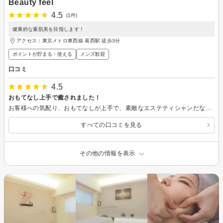
Beauty feel
4.5
(1件)
健康的な素肌美を目指します！
アクセス：東京メトロ東西線 葛西駅 徒歩3分
ポイントが貯まる・使える
メンズ歓迎
口コミ
4.5
おもてなし上手で癒されました！
お客様への気配り、おもてなしが上手で、素敵なエステティシャンだなぁと思いました。傘の忘れ物に気づいて、外までって来てくださって、すみませんでした。 お店の中のインテリアやデザインもおしゃれで清潔感があり、癒されました。 施術も気持ちよくて寝てしまったぐらいです。普段は自分で頑張り、渇をいれるためにエステを利用する！といった感じで、また利用させていただきたいなぁと思いました。
すべての口コミを見る
その他の情報を表示