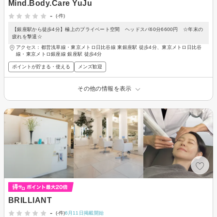
Mind.Body.Care YuJu
-
(-件)
【銀座駅から徒歩4分】極上のプライベート空間 ヘッドスパ60分6600円 ☆年末の
疲れを撃退☆
アクセス：都営浅草線・東京メトロ日比谷線 東銀座駅 徒歩4分、東京メトロ日比谷
線・東京メトロ銀座線 銀座駅 徒歩4分
ポイントが貯まる・使える
メンズ歓迎
その他の情報を表示
BRILLIANT
-
(-件)
6月11日掲載開始