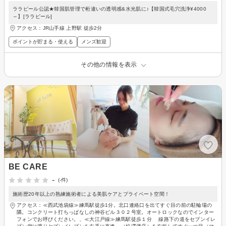
ララピール公認★韓国肌管理で桁違いの透明感&水光肌に♪【韓国式毛穴洗浄¥4000
～】[ララピール]
アクセス：JR山手線 上野駅 徒歩2分
ポイントが貯まる・使える
メンズ歓迎
その他の情報を表示
BE CARE
-
(-件)
施術歴20年以上の熟練施術者による美肌ケアとプライベート空間！
アクセス：≪西武池袋線≫練馬駅徒歩1分。北口連絡口を出てすぐ目の前の駐輪場の
隣。コンクリート打ちっぱなしの神谷ビル３０２号室。オートロックなのでインター
フォンでお呼びください。、≪大江戸線≫練馬駅徒歩１分 線路下の道をセブンイレ