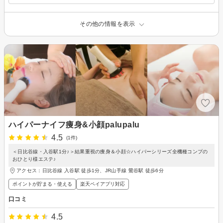
その他の情報を表示
ハイパーナイフ痩身&小顔palupalu
4.5
(1件)
＜日比谷線・入谷駅1分♪＞結果重視の痩身＆小顔☆ハイパーシリーズ全機種コンプの
おひとり様エステ♪
アクセス：日比谷線 入谷駅 徒歩1分、JR山手線 鶯谷駅 徒歩6分
ポイントが貯まる・使える
楽天ペイアプリ対応
口コミ
4.5