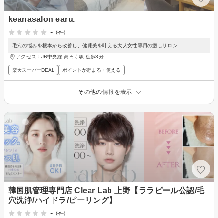
keanasalon earu.
-
(-件)
毛穴の悩みを根本から改善し、健康美を叶える大人女性専用の癒しサロン
アクセス：JR中央線 高円寺駅 徒歩3分
楽天スーパーDEAL
ポイントが貯まる・使える
その他の情報を表示
韓国肌管理専門店 Clear Lab 上野【ララピール公認/毛
穴洗浄/ハイドラ/ピーリング】
-
(-件)