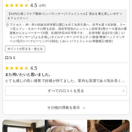
4.5
(1件)
【40代の肩こりケア整体/リンパマッサージ/フェイシャル】歪みを整え美しいボディ
＆フェイスへ！
アクセス：JR・井の頭線吉祥寺駅公園口を出て丸井方面へ。信号を渡り右折後、スー
ツ店とドン・キホーテの間を左折。四谷学院先のレンツェン吉祥寺1階ケーキ屋右の通
路奥からエレベーターで4階、右側2件目402号室です。、吉祥寺駅 徒歩2分 [肩こり/
リンパマッサージ/よもぎ蒸し/オイルマッサージ/マタニティ/産後/整体/ヘッドマッサ
ージ/毛穴/ハーブピーリング/小顔/むくみ/シミ/フェイシャル/骨盤矯正/猫背]
ポイントが貯まる・使える
口コミ
4.5
また伺いたいと思いました。
とても感じの良い接客で好感が持てました。室内も清潔であり気分良く過ごせました。 筋膜リリースという事で体の仕組みをよく勉強されていらっしゃるのがお話の中からよく伝わりました。 オイルの効能もよくご存知で本当にこのお仕事がお好きなのだと思いました。 ここまでよくご研究されている方とはなかなか出会えないと思います。 また是非伺いたいと思い次回の予約も早速とりました。 施術はまだ1回目なので今後の期待を込めて星4つとさせて頂きました。 これからもよろしくお願いします。
すべての口コミを見る
その他の情報を表示