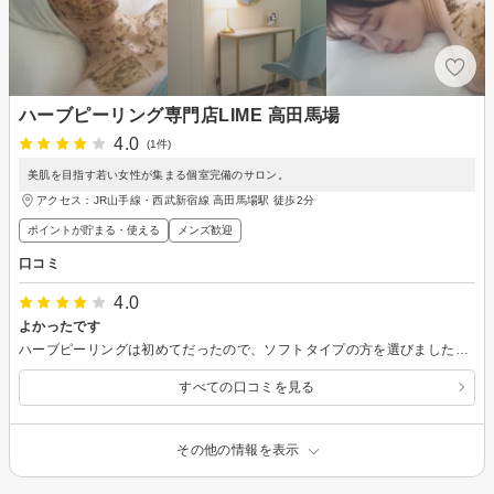
ハーブピーリング専門店LIME 高田馬場
4.0
(1件)
美肌を目指す若い女性が集まる個室完備のサロン。
アクセス：JR山手線・西武新宿線 高田馬場駅 徒歩2分
ポイントが貯まる・使える
メンズ歓迎
口コミ
4.0
よかったです
ハーブピーリングは初めてだったので、ソフトタイプの方を選びました。炎症を起こすこともなく、その後の肌の調子も良いです。毛穴洗浄は吸引が結構強くて少し痛いくらいでしたが、しばらくしたら落ち着きました。取れた汚れが目に見えて判るので、驚きでした…。
すべての口コミを見る
その他の情報を表示