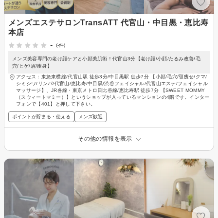
メンズエステサロンTransATT 代官山・中目黒・恵比寿
本店
-
(-件)
メンズ美容専門の老け顔ケアと小顔美肌術！代官山3分【老け顔/小顔/たるみ改善/毛
穴/ヒゲ/眉/痩身】
アクセス：東急東横線/代官山駅 徒歩3分/中目黒駅 徒歩7分 【小顔/毛穴/顎痩せ/クマ/
シミシワ/リンパ/代官山/恵比寿/中目黒/渋谷フェイシャル/代官山エステ/フェイシャル
マッサージ】、JR各線・東京メトロ日比谷線/恵比寿駅 徒歩7分 【SWEET MOMMY
（スウィートマミー）】というショップが入っているマンションの4階です。インター
フォンで【401】と押して下さい。
ポイントが貯まる・使える
メンズ歓迎
その他の情報を表示