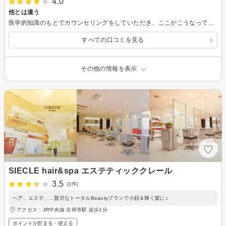
4.0
他とは違う
医学的知識のもとでカウンセリングをしていただき、ここがこうなっているからこう歪むと詳しく説明してくださいます。施術も施術をするたびに鏡で見せていただけるので、しっかり自分の目で変化を都度確認できるので安心です。 はじめのマッサージはとても気持ちよく、それだけでも顔に変化がありました。施術は痛いですが、確実に変化があるし、鏡を見る度にびっくりしました。 表面ではなく、根本的な内部の歪みを調整していただけるので、他の小顔サロンとは違います。 確実に変化を求める方には本当にオススメしたい施術です。また伺いたいと思います。
すべての口コミを見る
その他の情報を表示
SIECLE hair&spa エステティッククレール
3.5
(1件)
ヘア、エステ、…贅沢なトータルBeautyプランで小顔＆輝く髪に♪
アクセス：JR中央線 吉祥寺駅 徒歩1分
ポイントが貯まる・使える