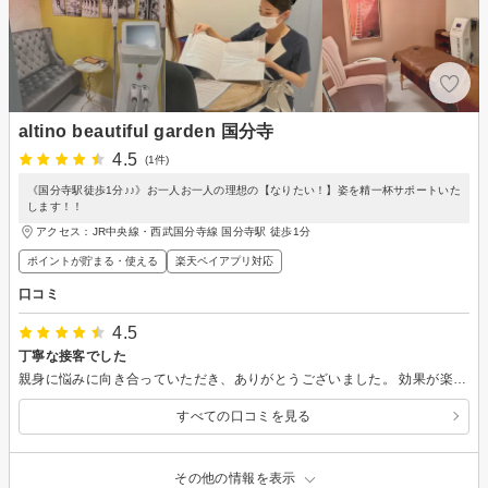
altino beautiful garden 国分寺
4.5
(1件)
《国分寺駅徒歩1分♪♪》お一人お一人の理想の【なりたい！】姿を精一杯サポートいた
します！！
アクセス：JR中央線・西武国分寺線 国分寺駅 徒歩1分
ポイントが貯まる・使える
楽天ペイアプリ対応
口コミ
4.5
丁寧な接客でした
親身に悩みに向き合っていただき、ありがとうございました。 効果が楽しみです！
すべての口コミを見る
その他の情報を表示