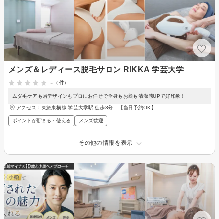
メンズ＆レディース脱毛サロン RIKKA 学芸大学
-
(-件)
ムダ毛ケアも眉デザインもプロにお任せで全身もお顔も清潔感UPで好印象！
アクセス：東急東横線 学芸大学駅 徒歩3分 【当日予約OK】
ポイントが貯まる・使える
メンズ歓迎
その他の情報を表示