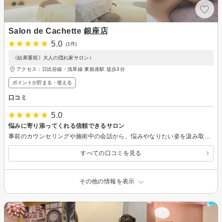
Salon de Cachette 銀座店
5.0
(1件)
《結果重視》大人の隠れ家サロン♪
アクセス：日比谷線・浅草線 東銀座駅 徒歩3分
ポイントが貯まる・使える
口コミ
5.0
悩みに寄り添ってくれる信頼できるサロン
事前のカウンセリングや施術中の会話から、悩みやなりたい姿を汲み取ってくれ、気になっている部分をがっつりしっかりほぐして流してくれました。親身になって色々教えてくれるので、セルフケアも頑張ろうと思えます。 ボディチェックでは体重やサイズの計測はしませんが、見た目や体の軽さから効果を実感！全体的にすっきりし、肩凝りの盛り上がりや巻き肩、身体の歪みも改善され、ヒップもちょっと上がり、むくみが取れて足首ができました！ むくみは翌日1日仕事しただけで戻ってしまいましたが、あんなに固かった太ももとお尻のお肉が2日経っても柔らかくて感動です。 決まったメニューの高額コース契約ではなく、プリペイドカードにチャージして好きなメニューを組み合わせるシステム。55,000円～という、絶妙に続けられるかもと思える金額設定です（笑）なかなか行けるチャンスがないけれど、月1くらいで通えたらいいな…。
すべての口コミを見る
その他の情報を表示