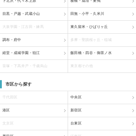
下北沢・代々木上原
板橋・成増・巣鴨
目黒・戸越・武蔵小山
田無・小平・久米川
大泉学園・江古田・練馬
東久留米・ひばりヶ丘
調布・府中
多摩・聖蹟桜ヶ丘・稲城
経堂・成城学園・狛江
飯田橋・四谷・御茶ノ水
笹塚・下高井戸・千歳烏山
東京都その他
市区から探す
千代田区
中央区
港区
新宿区
文京区
台東区