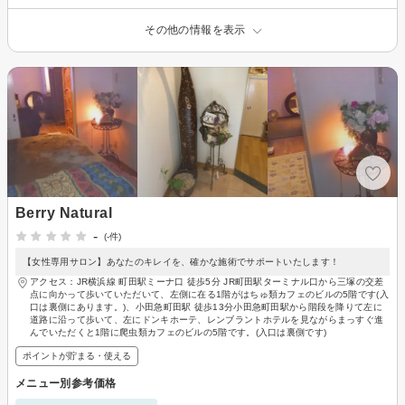
その他の情報を表示
Berry Natural
-
(-件)
【女性専用サロン】あなたのキレイを、確かな施術でサポートいたします！
アクセス：JR横浜線 町田駅ミーナ口 徒歩5分 JR町田駅ターミナル口から三塚の交差
点に向かって歩いていただいて、左側に在る1階がはちゅ類カフェのビルの5階です(入
口は裏側にあります。)、小田急町田駅 徒歩13分小田急町田駅から階段を降りて左に
道路に沿って歩いて、左にドンキホーテ、レンブラントホテルを見ながらまっすぐ進
んでいただくと1階に爬虫類カフェのビルの5階です。(入口は裏側です)
ポイントが貯まる・使える
メニュー別参考価格