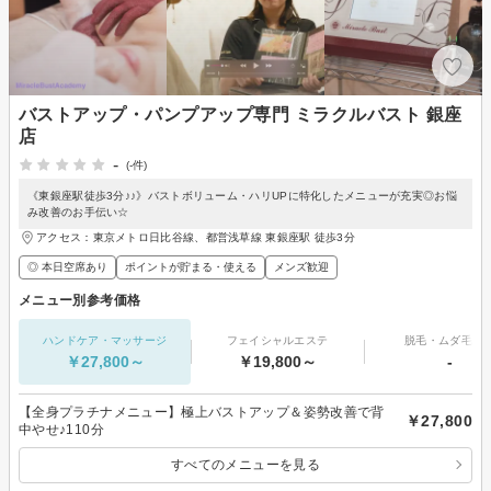
バストアップ・パンプアップ専門 ミラクルバスト 銀座
店
-
(-件)
《東銀座駅徒歩3分♪♪》バストボリューム・ハリUPに特化したメニューが充実◎お悩
み改善のお手伝い☆
アクセス：東京メトロ日比谷線、都営浅草線 東銀座駅 徒歩3分
◎ 本日空席あり
ポイントが貯まる・使える
メンズ歓迎
メニュー別参考価格
ハンドケア・マッサージ
フェイシャルエステ
脱毛・ムダ毛処
￥27,800～
￥19,800～
-
【全身プラチナメニュー】極上バストアップ＆姿勢改善で背
￥27,800
中やせ♪110分
すべてのメニューを見る