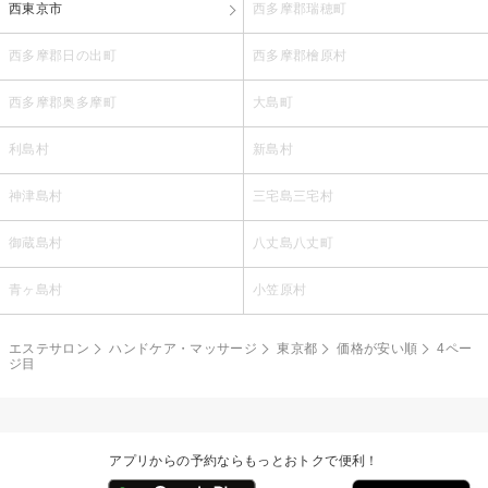
西東京市
西多摩郡瑞穂町
西多摩郡日の出町
西多摩郡檜原村
西多摩郡奥多摩町
大島町
利島村
新島村
神津島村
三宅島三宅村
御蔵島村
八丈島八丈町
青ヶ島村
小笠原村
エステサロン
ハンドケア・マッサージ
東京都
価格が安い順
4ペー
ジ目
アプリからの予約ならもっとおトクで便利！