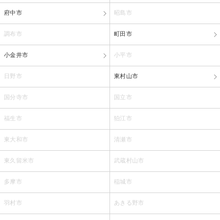
府中市
昭島市
調布市
町田市
小金井市
小平市
日野市
東村山市
国分寺市
国立市
福生市
狛江市
東大和市
清瀬市
東久留米市
武蔵村山市
多摩市
稲城市
羽村市
あきる野市