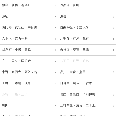
銀座・新橋・有楽町
表参道・青山
原宿
渋谷
恵比寿・代官山・中目黒
自由が丘・学芸大学
六本木・麻布十番
北千住・町屋・亀有
錦糸町・小岩・青砥
吉祥寺・荻窪・三鷹
立川・国立・国分寺
八王子・日野・昭島
中野・高円寺・阿佐ヶ谷
品川・大森・蒲田
上野・日本橋・浅草
日暮里・駒込・千駄木
赤羽・十条・王子
葛西・西葛西・門前仲町
町田
三軒茶屋・用賀・二子玉川