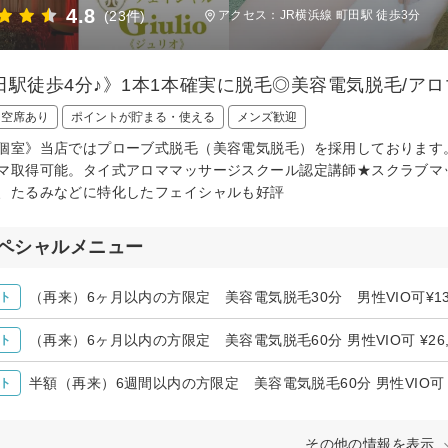
4.8
(23件)
アクセス：JR横浜線 町田駅 徒歩3分
田駅徒歩4分♪》1本1本確実に脱毛◎美容電気脱毛/アロ
日空席あり
ポイントが貯まる・使える
メンズ歓迎
個室》当店ではプローブ式脱毛（美容電気脱毛）を採用しております
マ取得可能。タイ式アロママッサージスクール認定講師★スクラブマ
、たるみなどに特化したフェイシャルも好評
ペシャルメニュー
（再来）6ヶ月以内の方限定 美容電気脱毛30分 男性VIO可¥1320
ト
（再来）6ヶ月以内の方限定 美容電気脱毛60分 男性VIO可 ¥26,40
ト
半額（再来）6週間以内の方限定 美容電気脱毛60分 男性VIO可 ¥26
ト
その他の情報を表示