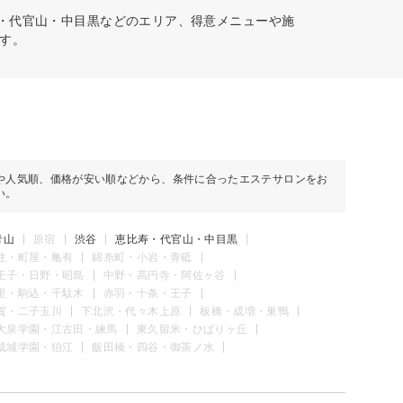
寿・代官山・中目黒などのエリア、得意メニューや施
す。
や人気順、価格が安い順などから、条件に合ったエステサロンをお
い。
青山
原宿
渋谷
恵比寿・代官山・中目黒
住・町屋・亀有
錦糸町・小岩・青砥
王子・日野・昭島
中野・高円寺・阿佐ヶ谷
里・駒込・千駄木
赤羽・十条・王子
賀・二子玉川
下北沢・代々木上原
板橋・成増・巣鴨
大泉学園・江古田・練馬
東久留米・ひばりヶ丘
成城学園・狛江
飯田橋・四谷・御茶ノ水