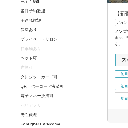
完全予約制
当日予約歓迎
【新
子連れ歓迎
ポイン
個室あり
メンズ
金比"
プライベートサロン
す。
駐車場あり
ペット可
ス
喫煙可
初回
クレジットカード可
QR・バーコード決済可
初回
電子マネー決済可
初回
バリアフリー
男性歓迎
Foreigners Welcome