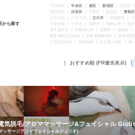
千代田区
中央区
港区
新宿区
文京区
世田谷区
渋谷区
中野区
杉並区
豊島区
江戸川区
八王子市
立川市
武蔵野市
三
区から探す
小金井市
小平市
日野市
東村山市
国分
東久留米市
武蔵村山市
多摩市
稲城市
西多摩郡日の出町
西多摩郡檜原村
西多摩郡
三宅島三宅村
御蔵島村
八丈島八丈町
青
おすすめ順 (PR優先表示)
電気脱毛/アロママッサージ&フェイシャル Giul
マッサージアンドフェイシャルジュリオ)