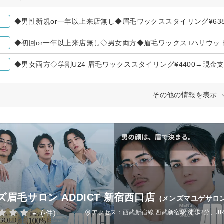
◆男性新規or一年以上来店無し◆眉毛ワックススタイリング¥6380
◆初回or一年以上来店無し◇男女両方◆眉毛ワックス+ハリウッドブ
◆男女両方◇学割U24 眉毛ワックススタイリング¥4400→現金支払
その他の情報を表示
ズ眉毛サロン ADDICT 新宿西口店
(メンズマユゲサロ
-
(-件)
アクセス：西武新宿線 西武新宿駅 徒歩2分、JR