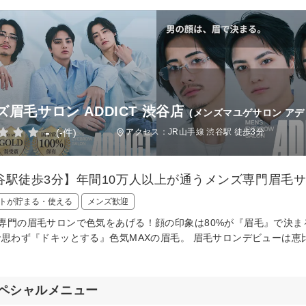
ズ眉毛サロン ADDICT 渋谷店
(メンズマユゲサロン アデ
-
(-件)
アクセス：JR山手線 渋谷駅 徒歩3分
谷駅徒歩3分】年間10万人以上が通うメンズ専門眉毛
トが貯まる・使える
メンズ歓迎
専門の眉毛サロンで色気をあげる！顔の印象は80%が『眉毛』で決ま
で思わず『ドキッとする』色気MAXの眉毛。 眉毛サロンデビューは恵
ペシャルメニュー