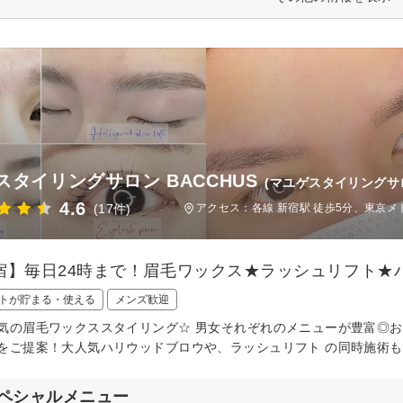
スタイリングサロン BACCHUS
(マユゲスタイリングサ
4.6
(17件)
アクセス：各線 新宿駅 徒歩5分、東京メト
宿】毎日24時まで！眉毛ワックス★ラッシュリフト★ハ
トが貯まる・使える
メンズ歓迎
気の眉毛ワックススタイリング☆ 男女それぞれのメニューが豊富◎
をご提案！大人気ハリウッドブロウや、ラッシュリフト の同時施術も
ペシャルメニュー