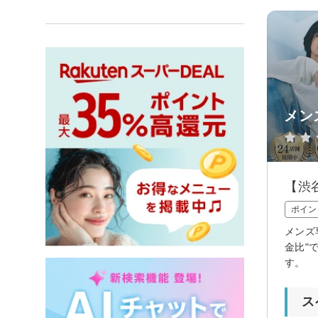
メン
【渋
ポイン
メンズ
金比"
す。
ス