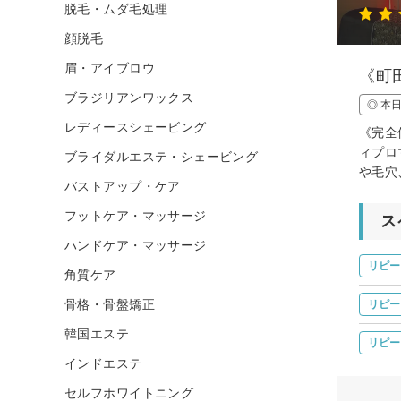
脱毛・ムダ毛処理
顔脱毛
眉・アイブロウ
《町
ブラジリアンワックス
◎ 本
レディースシェービング
《完全
ィプロ
ブライダルエステ・シェービング
や毛穴
バストアップ・ケア
フットケア・マッサージ
ス
ハンドケア・マッサージ
リピー
角質ケア
骨格・骨盤矯正
リピー
韓国エステ
リピー
インドエステ
セルフホワイトニング