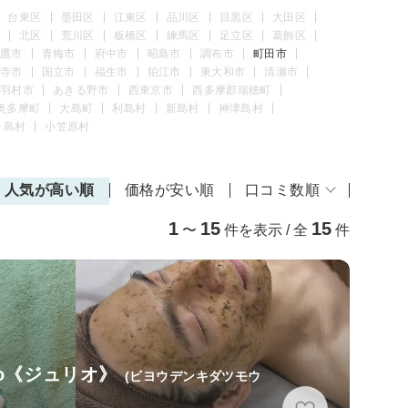
台東区
墨田区
江東区
品川区
目黒区
大田区
北区
荒川区
板橋区
練馬区
足立区
葛飾区
鷹市
青梅市
府中市
昭島市
調布市
町田市
寺市
国立市
福生市
狛江市
東大和市
清瀬市
羽村市
あきる野市
西東京市
西多摩郡瑞穂町
奥多摩町
大島町
利島村
新島村
神津島村
ヶ島村
小笠原村
人気が高い順
価格が安い順
口コミ数順
1
15
15
〜
件を表示 / 全
件
io《ジュリオ》
(ビヨウデンキダツモウ