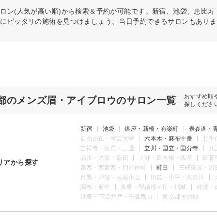
ロン(人気が高い順)から検索＆予約が可能です。新宿、池袋、恵比
分にピッタリの施術を見つけましょう。当日予約できるサロンもありま
おすすめ順
都のメンズ眉・アイブロウのサロン一覧
探しくださ
新宿
池袋
銀座・新橋・有楽町
表参道・
自由が丘・学芸大学
六本木・麻布十番
北千
吉祥寺・荻窪・三鷹
立川・国立・国分寺
八
品川・大森・蒲田
上野・日本橋・浅草
日暮
リアから探す
葛西・西葛西・門前仲町
町田
三軒茶屋・用
目黒・戸越・武蔵小山
田無・小平・久米川
調布・府中
多摩・聖蹟桜ヶ丘・稲城
経堂・
笹塚・下高井戸・千歳烏山
東京都その他