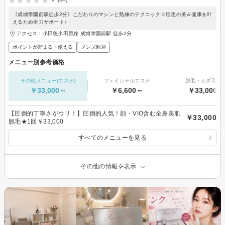
-
(-件)
《成城学園前駅徒歩2分》こだわりのマシンと熟練のテクニック☆理想の美＆健康を叶
えるため全力サポート♪
アクセス：小田急小田原線 成城学園前駅 徒歩2分
ポイントが貯まる・使える
メンズ歓迎
メニュー別参考価格
その他メニュー(エステ)
フェイシャルエステ
脱毛・ムダ毛処
￥33,000～
￥6,600～
￥33,000～
【圧倒的丁寧さがウリ！】圧倒的人気！顔・VIO含む全身美肌
￥33,000
脱毛★1回￥33,000
すべてのメニューを見る
その他の情報を表示