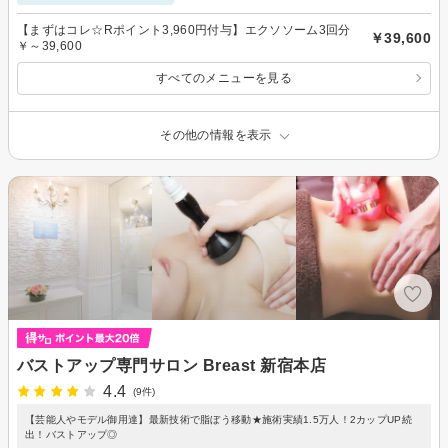
【まずはコレ☆Rポイント3,960円付与】エクソソーム3回分
￥39,600
￥～39,600
すべてのメニューを見る
その他の情報を表示
バストアップ専門サロン Breast 新宿本店
4.4
(9件)
【芸能人やモデル御用達】最新技術で脂ぼう移動★施術実績1.5万人！2カップUP続
出！バストアップ◎