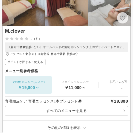
M.clover
-
(-件)
《麻布十番駅徒歩3分♪♪》オールハンドの施術◎ワンランク上のプライベートエステ。
アクセス：東京メトロ南北線 麻布十番駅 徒歩3分
ポイントが貯まる・使える
メニュー別参考価格
その他メニュー(エステ)
フェイシャルエステ
脱毛・ムダ毛処
￥19,800～
￥11,000～
-
￥19,800
育毛頭皮ケア 育毛エッセンス1本プレゼント🎁
すべてのメニューを見る
その他の情報を表示