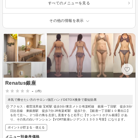
すべてのメニューを見る
その他の情報を表示
Renatus銀座
-
(-件)
本気で痩せたい方のサロン♪強圧ハンドDETOX痩身で最短効果
アクセス：都営浅草線 宝町駅 徒歩3分/東京メトロ有楽町線 銀座一丁目駅 徒歩3分/
日比谷線 東銀座駅 徒歩7分/JR有楽町駅 徒歩7分、【銀座一丁目駅１０番出口】
を出て左へ。２つ目の角を左折し直進すると右手に【サンルートホテル銀座】があ
り、その先の白いマンション【VORT銀座レジデンス１３０３号室】になります。
ポイントが貯まる・使える
メニュー別参考価格