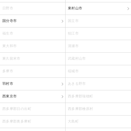
日野市
東村山市
国分寺市
国立市
福生市
狛江市
東大和市
清瀬市
東久留米市
武蔵村山市
多摩市
稲城市
羽村市
あきる野市
西東京市
西多摩郡瑞穂町
西多摩郡日の出町
西多摩郡檜原村
西多摩郡奥多摩町
大島町