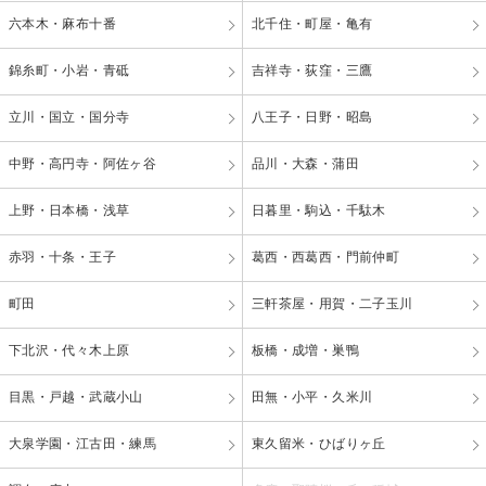
六本木・麻布十番
北千住・町屋・亀有
錦糸町・小岩・青砥
吉祥寺・荻窪・三鷹
立川・国立・国分寺
八王子・日野・昭島
中野・高円寺・阿佐ヶ谷
品川・大森・蒲田
上野・日本橋・浅草
日暮里・駒込・千駄木
赤羽・十条・王子
葛西・西葛西・門前仲町
町田
三軒茶屋・用賀・二子玉川
下北沢・代々木上原
板橋・成増・巣鴨
目黒・戸越・武蔵小山
田無・小平・久米川
大泉学園・江古田・練馬
東久留米・ひばりヶ丘