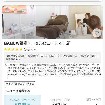
MAMEW銀座トータルビューティー店
5.0
(3件)
【銀座駅徒歩5分】診断結果を活かした似合わせメイクで垢抜け☆《当日予約歓迎》＜
結果重視★＞
アクセス：銀座駅A13から松屋を右手に直進→メルサ銀座を過ぎた角で右折→約150
ｍ直進しホテルモントレの角を右折→左手4件目OZUアクセサリー工房の入ったビル6
階、東銀座駅A8出口より昭和通りを京橋方面へ約200ｍ直進→歩道橋の2つ手前、RE
SURRECTION(ゴルフグッズ)とコインパーキングの間の道を左折→左手1番奥のビル6
F
ポイントが貯まる・使える
メニュー別参考価格
その他メニュー(エステ)
フェイシャルエステ
脱毛・ムダ毛処
￥19,800～
￥4,950～
-