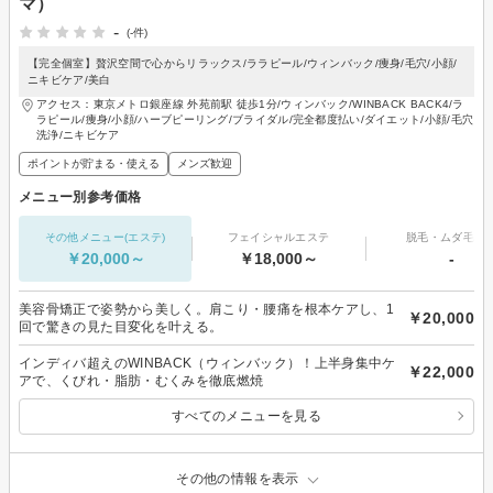
マ）
-
(-件)
【完全個室】贅沢空間で心からリラックス/ララピール/ウィンバック/痩身/毛穴/小顔/
ニキビケア/美白
アクセス：東京メトロ銀座線 外苑前駅 徒歩1分/ウィンバック/WINBACK BACK4/ラ
ラピール/痩身/小顔/ハーブピーリング/ブライダル/完全都度払い/ダイエット/小顔/毛穴
洗浄/ニキビケア
ポイントが貯まる・使える
メンズ歓迎
メニュー別参考価格
その他メニュー(エステ)
フェイシャルエステ
脱毛・ムダ毛処
￥20,000～
￥18,000～
-
美容骨矯正で姿勢から美しく。肩こり・腰痛を根本ケアし、1
￥20,000
回で驚きの見た目変化を叶える。
インディバ超えのWINBACK（ウィンバック）！上半身集中ケ
￥22,000
アで、くびれ・脂肪・むくみを徹底燃焼
すべてのメニューを見る
その他の情報を表示