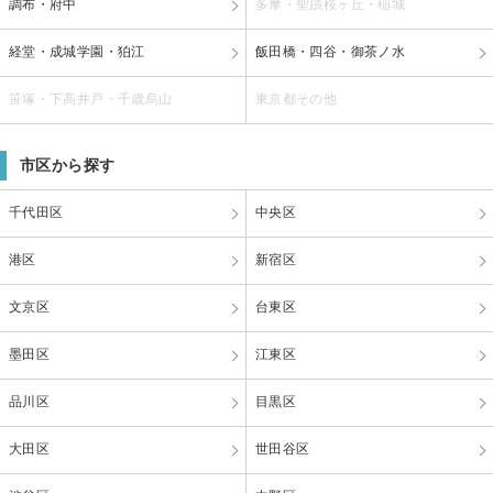
調布・府中
多摩・聖蹟桜ヶ丘・稲城
経堂・成城学園・狛江
飯田橋・四谷・御茶ノ水
笹塚・下高井戸・千歳烏山
東京都その他
市区から探す
千代田区
中央区
港区
新宿区
文京区
台東区
墨田区
江東区
品川区
目黒区
大田区
世田谷区