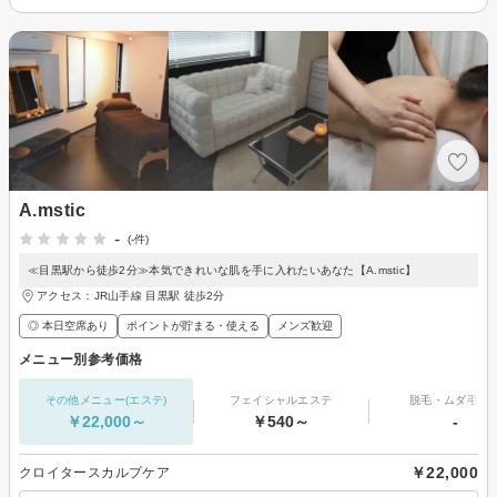
A.mstic
-
(-件)
≪目黒駅から徒歩2分≫本気できれいな肌を手に入れたいあなた【A.mstic】
アクセス：JR山手線 目黒駅 徒歩2分
◎ 本日空席あり
ポイントが貯まる・使える
メンズ歓迎
メニュー別参考価格
その他メニュー(エステ)
フェイシャルエステ
脱毛・ムダ毛処
￥22,000～
￥540～
-
￥22,000
クロイタースカルプケア