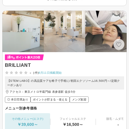
BRILLIANT
-
(-件)
6月11日掲載開始
【STEM LABO】の高品質ケアを椅子で手軽に/初回エクソソーム16,500円～/定期ク
ーポンあり
アクセス：東京メトロ半蔵門線 表参道駅 徒歩5分
◎ 本日空席あり
ポイントが貯まる・使える
メンズ歓迎
メニュー別参考価格
その他メニュー(エステ)
フェイシャルエステ
脱毛・ムダ毛処
￥39,600～
￥16,500～
-