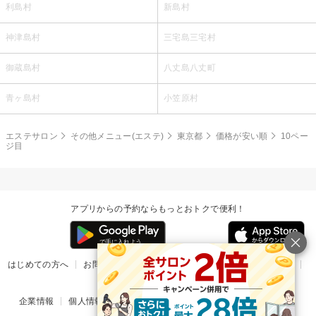
利島村
新島村
神津島村
三宅島三宅村
御蔵島村
八丈島八丈町
青ヶ島村
小笠原村
エステサロン
その他メニュー(エステ)
東京都
価格が安い順
10ペー
ジ目
アプリからの予約ならもっとおトクで便利！
はじめての方へ
お問い合わせ
ヘルプ
リリース情報
利用規約
掲載ご希望のサロン様
企業情報
個人情報保護方針
楽天のサービス一覧
アプリ一覧