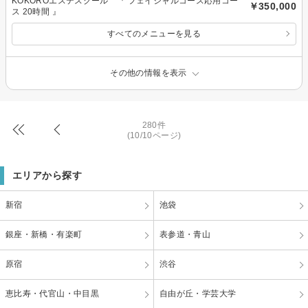
KOKOROエステスクール 『 フェイシャルコース応用コー
￥350,000
ス 20時間 』
すべてのメニューを見る
その他の情報を表示
280件
(10/10ページ)
エリアから探す
新宿
池袋
銀座・新橋・有楽町
表参道・青山
原宿
渋谷
恵比寿・代官山・中目黒
自由が丘・学芸大学