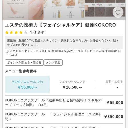
エステの技術力【フェイシャルケア】銀座KOKORO
4.0
(1件)
東銀座【銀座25年の老舗エステサロン：美素肌になりたい方✨お任せください。肌ト
ラブルのお受けします。
アクセス：東京メトロ有楽町線 新富町駅 徒歩2分、東京メトロ日比谷線 東銀座駅 徒
歩4分
ポイントが貯まる・使える
メンズ歓迎
メニュー別参考価格
その他メニュー(エステ)
フェイシャルエステ
脱毛・ムダ毛処
￥55,000～
￥16,500～
-
KOKOROエステスクール『結果を出せる技術習得！スキルア
￥55,000
ップコース 3時間』プロ用
KOKOROエステスクール 『 フェイシャル基礎コース 20時
￥350,000
間 』