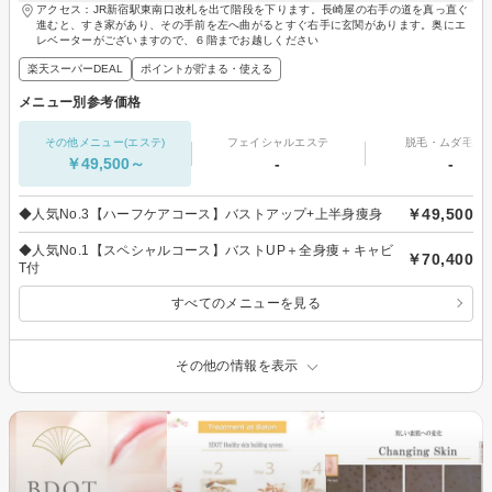
アクセス：JR新宿駅東南口改札を出て階段を下ります。長崎屋の右手の道を真っ直ぐ
進むと、すき家があり、その手前を左へ曲がるとすぐ右手に玄関があります。奥にエ
レベーターがございますので、６階までお越しください
楽天スーパーDEAL
ポイントが貯まる・使える
メニュー別参考価格
その他メニュー(エステ)
フェイシャルエステ
脱毛・ムダ毛処
￥49,500～
-
-
￥49,500
◆人気No.3【ハーフケアコース】バストアップ+上半身痩身
◆人気No.1【スペシャルコース】バストUP＋全身痩＋キャビ
￥70,400
T付
すべてのメニューを見る
その他の情報を表示