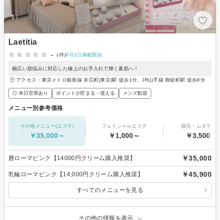
Laetitia
-
(-件)
8月3日掲載開始
幅広い肌悩みに対応した極上のお手入れで輝く素肌へ！
アクセス：東京メトロ銀座線 末広町(東京)駅 徒歩1分、JR山手線 御徒町駅 徒歩8分
◎ 本日空席あり
ポイントが貯まる・使える
メンズ歓迎
メニュー別参考価格
その他メニュー(エステ)
フェイシャルエステ
脱毛・ムダ毛処
￥35,000～
￥1,000～
￥3,500～
￥35,000
唇ローマピンク【14000円クリー厶購入推奨】
￥45,900
乳輪ローマピンク【14,000円クリー厶購入推奨】
すべてのメニューを見る
その他の情報を表示