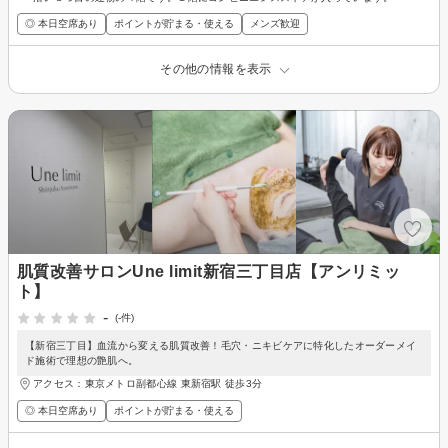
◎ 本日空席あり
ポイントが貯まる・使える
メンズ歓迎
その他の情報を表示
肌質改善サロンUne limit新宿三丁目店【アンリミッ
ト】
-
(-件)
【新宿三丁目】血流から変える肌質改善！毛穴・ニキビケアに特化したオーダーメイ
ド施術で理想の艶肌へ。
アクセス：東京メトロ副都心線 東新宿駅 徒歩3分
◎ 本日空席あり
ポイントが貯まる・使える