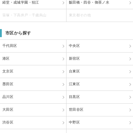
経堂・成城学園・狛江
飯田橋・四谷・御茶ノ水
笹塚・下高井戸・千歳烏山
東京都その他
市区から探す
千代田区
中央区
港区
新宿区
文京区
台東区
墨田区
江東区
品川区
目黒区
大田区
世田谷区
渋谷区
中野区