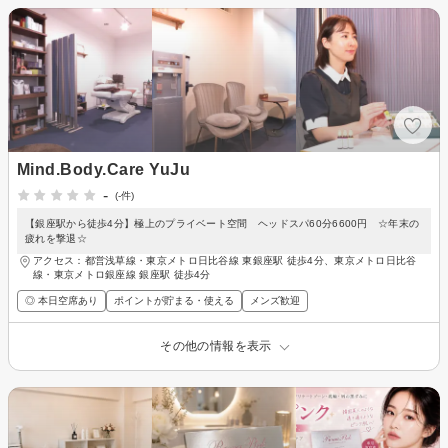
Mind.Body.Care YuJu
-
(-件)
【銀座駅から徒歩4分】極上のプライベート空間 ヘッドスパ60分6600円 ☆年末の
疲れを撃退☆
アクセス：都営浅草線・東京メトロ日比谷線 東銀座駅 徒歩4分、東京メトロ日比谷
線・東京メトロ銀座線 銀座駅 徒歩4分
◎ 本日空席あり
ポイントが貯まる・使える
メンズ歓迎
その他の情報を表示