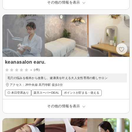
その他の情報を表示
keanasalon earu.
-
(-件)
毛穴の悩みを根本から改善し、健康美を叶える大人女性専用の癒しサロン
アクセス：JR中央線 高円寺駅 徒歩3分
◎ 本日空席あり
楽天スーパーDEAL
ポイントが貯まる・使える
その他の情報を表示