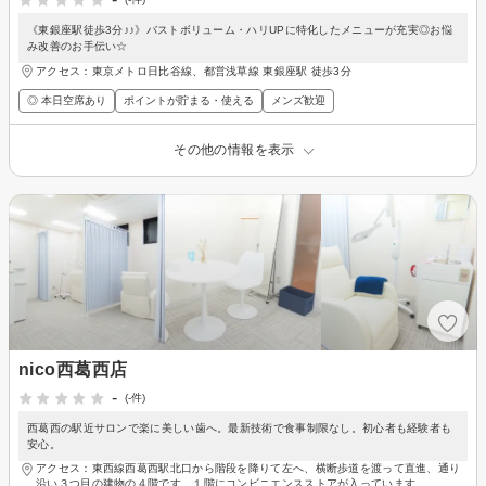
《東銀座駅徒歩3分♪♪》バストボリューム・ハリUPに特化したメニューが充実◎お悩
み改善のお手伝い☆
アクセス：東京メトロ日比谷線、都営浅草線 東銀座駅 徒歩3分
◎ 本日空席あり
ポイントが貯まる・使える
メンズ歓迎
その他の情報を表示
nico西葛西店
-
(-件)
西葛西の駅近サロンで楽に美しい歯へ。最新技術で食事制限なし。初心者も経験者も
安心。
アクセス：東西線西葛西駅北口から階段を降りて左へ、横断歩道を渡って直進、通り
沿い３つ目の建物の４階です。１階にコンビニエンスストアが入っています。