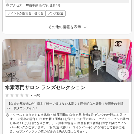
アクセス：JR山手線 新宿駅 徒歩3分
ポイントが貯まる・使える
メンズ歓迎
その他の情報を表示
水素専門サロン ランズセレクション
-
(-件)
【白金台駅徒歩1分】日本で唯一の抜けない水素？！圧倒的な水素量！整形級の美肌
へ！脱ダウンタイム！
アクセス：東京メトロ南北線・都営三田線 白金台駅 徒歩1分 ピンクの外観のお店で
す。 ＜電車の場合＞ 白金台駅１番出口を背にして右手に進み、セブンイレブンの隣の
ビルの１Fが入口になります。、＜お車の場合＞ 白金台駅１番出口のすぐ隣にコイン
パーキングがございます。（目黒通り沿い） コインパーキングを背にして右手に進
み、セブンイレブンの隣のビルの１Fが入口になります。