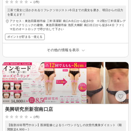
-
(-件)
三茶で貴女に活かされるリフレクソロジスト♪今日までの貴女を磨き、明日からの活力
を蓄えます！
アクセス：東急田園都市線 三軒茶屋駅 南口A出口から徒歩3分 ※2階が三軒茶屋レデ
ィースクリニックの建物、東急田園都市線 池尻大橋駅 南口出口から徒歩14分 ファミ
マ左のオートロックで呼び出して下さい
ポイントが貯まる・使える
その他の情報を表示
美脚研究所新宿南口店
-
(-件)
【脂肪冷却専門サロン】医師監修によるリバウンドなしの次世代痩身ダイエット《期
間限定4,900～》