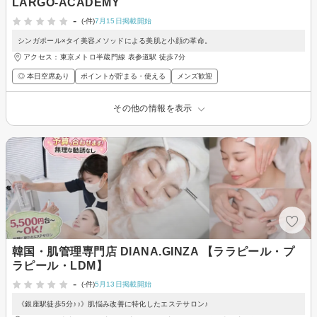
LARGO-ACADEMY
-
(-件)
7月15日掲載開始
シンガポール×タイ美容メソッドによる美肌と小顔の革命。
アクセス：東京メトロ半蔵門線 表参道駅 徒歩7分
◎ 本日空席あり
ポイントが貯まる・使える
メンズ歓迎
その他の情報を表示
韓国・肌管理専門店 DIANA.GINZA 【ララピール・プ
ラピール・LDM】
-
(-件)
5月13日掲載開始
《銀座駅徒歩5分♪♪》肌悩み改善に特化したエステサロン♪