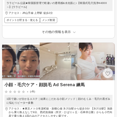
ララピール公認★韓国肌管理で桁違いの透明感&水光肌に♪【韓国式毛穴洗浄¥4000
～】[ララピール]
アクセス：JR山手線 上野駅 徒歩2分
ポイントが貯まる・使える
メンズ歓迎
その他の情報を表示
小顔・毛穴ケア・顔脱毛 Ad Serena 練馬
-
(-件)
1回で違いが分かるエステ｜結果にこだわる小顔メソッド｜顔のむくみ・毛穴の黒ずみ
に悩むリピーター多数
アクセス：★東京メトロ有楽町線・副都心線 氷川台駅から徒歩3分/ 【氷川台駅】池袋
から乗り換えなしで9分、西武池袋線（所沢・ひばりヶ丘・石神井公園）からも小竹向
原で乗り換え1回のみのアクセスしやすい駅です。