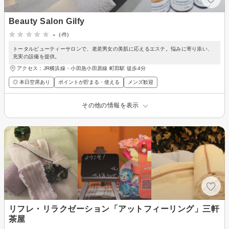
Beauty Salon Gilfy
-
(-件)
トータルビューティーサロンで、老若男女の美肌に応えるエステ。悩みに寄り添い、
充実の設備を提供。
アクセス：JR横浜線・小田急小田原線 町田駅 徒歩4分
◎ 本日空席あり
ポイントが貯まる・使える
メンズ歓迎
その他の情報を表示
リフレ・リラクゼーション「アットフィーリング」三軒
茶屋