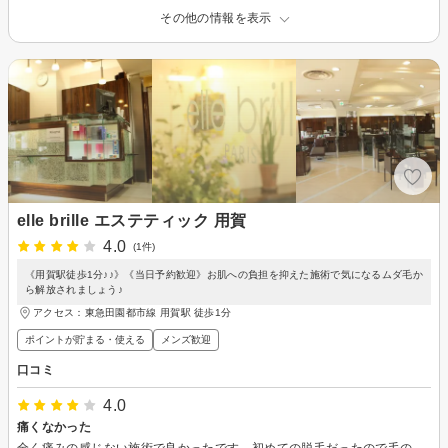
その他の情報を表示
elle brille エステティック 用賀
4.0
(1件)
《用賀駅徒歩1分♪♪》《当日予約歓迎》お肌への負担を抑えた施術で気になるムダ毛か
ら解放されましょう♪
アクセス：東急田園都市線 用賀駅 徒歩1分
ポイントが貯まる・使える
メンズ歓迎
口コミ
4.0
痛くなかった
全く痛みの感じない施術で良かったです。初めての脱毛だったので毛のことについて一から丁寧に説明して下さって安心してして受けることができました。