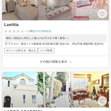
Laetitia
-
(-件)
8月3日掲載開始
幅広い肌悩みに対応した極上のお手入れで輝く素肌へ！
アクセス：東京メトロ銀座線 末広町(東京)駅 徒歩1分、JR山手線 御徒町駅 徒歩8分
ポイントが貯まる・使える
メンズ歓迎
その他の情報を表示