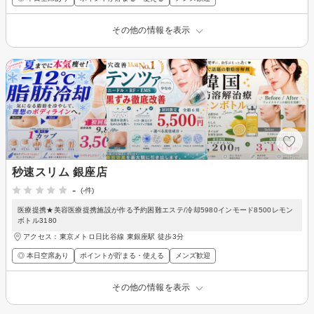
その他の情報を表示
秒速スリム 銀座店
-
(-件)
医療提携★美容医療提携施設が作る予約困難エステ/冷却5980インモード8500レモン
ボトル3180
アクセス：東京メトロ日比谷線 東銀座駅 徒歩3分
◎ 本日空席あり
ポイントが貯まる・使える
メンズ歓迎
その他の情報を表示