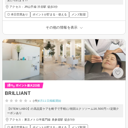
受けられます♪♪
アクセス：JR山手線 渋谷駅 徒歩3分
◎ 本日空席あり
ポイントが貯まる・使える
メンズ歓迎
その他の情報を表示
BRILLIANT
-
(-件)
6月11日掲載開始
【STEM LABO】の高品質ケアを椅子で手軽に/初回エクソソーム16,500円～/定期ク
ーポンあり
アクセス：東京メトロ半蔵門線 表参道駅 徒歩5分
◎ 本日空席あり
ポイントが貯まる・使える
メンズ歓迎