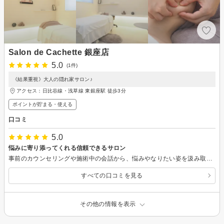
Salon de Cachette 銀座店
5.0
(1件)
《結果重視》大人の隠れ家サロン♪
アクセス：日比谷線・浅草線 東銀座駅 徒歩3分
ポイントが貯まる・使える
口コミ
5.0
悩みに寄り添ってくれる信頼できるサロン
事前のカウンセリングや施術中の会話から、悩みやなりたい姿を汲み取ってくれ、気になっている部分をがっつりしっかりほぐして流してくれました。親身になって色々教えてくれるので、セルフケアも頑張ろうと思えます。 ボディチェックでは体重やサイズの計測はしませんが、見た目や体の軽さから効果を実感！全体的にすっきりし、肩凝りの盛り上がりや巻き肩、身体の歪みも改善され、ヒップもちょっと上がり、むくみが取れて足首ができました！ むくみは翌日1日仕事しただけで戻ってしまいましたが、あんなに固かった太ももとお尻のお肉が2日経っても柔らかくて感動です。 決まったメニューの高額コース契約ではなく、プリペイドカードにチャージして好きなメニューを組み合わせるシステム。55,000円～という、絶妙に続けられるかもと思える金額設定です（笑）なかなか行けるチャンスがないけれど、月1くらいで通えたらいいな…。
すべての口コミを見る
その他の情報を表示