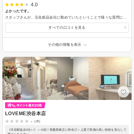
4.0
よかったです。
スタッフさんが、元化粧品会社に勤めていたということで様々な質問にしっかりと答えてくれました。 メラノCC美容液にシミを消す効果はないと知れたのはとても為になりました。 アイビー化粧品が多く置いてありましたが提携しているのでしょうか？ 帰り際におすすめしていただいたスキンケア用品を購入しました。 アイビー化粧品は少し前に問題になっていたようですが品質はしっかりしているようなので、１５０００円分の効果を発揮してくれたら嬉しいです。 まだ施術してから何週間も経っているわけではないので、特に変化は感じられませんが、今後よくなっていくといいなと思います。
すべての口コミを見る
その他の情報を表示
LOVEME渋谷本店
-
(-件)
《渋谷駅徒歩3分♪♪》＜小顔◇骨盤美矯正に特化◎＞上質で実感の高い技術を安心して