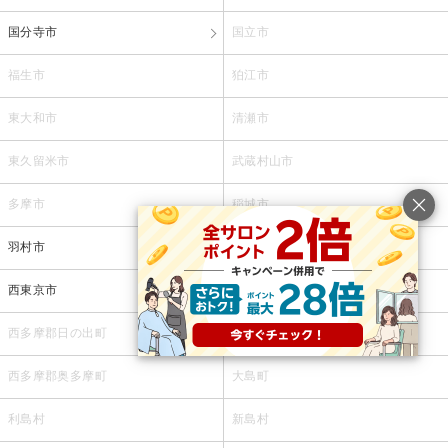
国分寺市
国立市
福生市
狛江市
東大和市
清瀬市
東久留米市
武蔵村山市
多摩市
稲城市
羽村市
あきる野市
西東京市
西多摩郡瑞穂町
西多摩郡日の出町
西多摩郡檜原村
西多摩郡奥多摩町
大島町
利島村
新島村