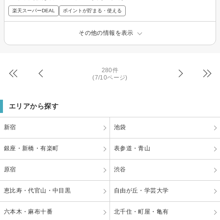
楽天スーパーDEAL
ポイントが貯まる・使える
その他の情報を表示
280件
(7/10ページ)
エリアから探す
新宿
池袋
銀座・新橋・有楽町
表参道・青山
原宿
渋谷
恵比寿・代官山・中目黒
自由が丘・学芸大学
六本木・麻布十番
北千住・町屋・亀有