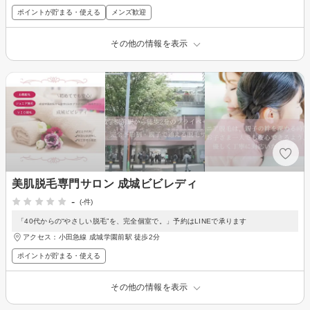
ポイントが貯まる・使える
メンズ歓迎
その他の情報を表示
美肌脱毛専門サロン 成城ビビレディ
-
(-件)
「40代からの“やさしい脱毛”を、完全個室で。」予約はLINEで承ります
アクセス：小田急線 成城学園前駅 徒歩2分
ポイントが貯まる・使える
その他の情報を表示