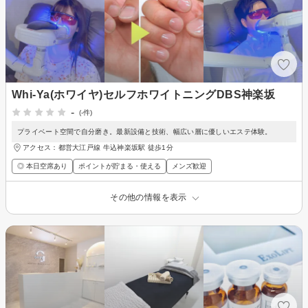
Whi-Ya(ホワイヤ)セルフホワイトニングDBS神楽坂
-
(-件)
プライベート空間で自分磨き。最新設備と技術、幅広い層に優しいエステ体験。
アクセス：都営大江戸線 牛込神楽坂駅 徒歩1分
◎ 本日空席あり
ポイントが貯まる・使える
メンズ歓迎
その他の情報を表示