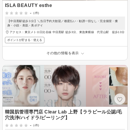
ISLA BEAUTY esthe
-
(-件)
【中目黒駅徒歩３分】＼当日予約大歓迎／都度払い・勧誘一切なし・完全個室・痩
身・小顔・美肌・美ボデイ
アクセス：東京メトロ日比谷線 中目黒駅 徒歩3分、東急東横線 代官山駅 徒歩13分
ポイントが貯まる・使える
その他の情報を表示
韓国肌管理専門店 Clear Lab 上野【ララピール公認/毛
穴洗浄/ハイドラ/ピーリング】
-
(-件)