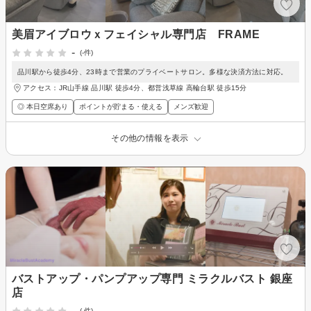
美眉アイブロウｘフェイシャル専門店 FRAME
-
(-件)
品川駅から徒歩4分、23時まで営業のプライベートサロン。多様な決済方法に対応。
アクセス：JR山手線 品川駅 徒歩4分、都営浅草線 高輪台駅 徒歩15分
◎ 本日空席あり
ポイントが貯まる・使える
メンズ歓迎
その他の情報を表示
バストアップ・パンプアップ専門 ミラクルバスト 銀座
店
-
(-件)