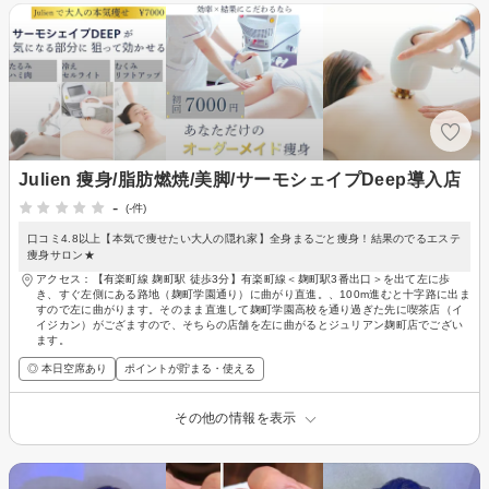
Julien 痩身/脂肪燃焼/美脚/サーモシェイプDeep導入店
-
(-件)
口コミ4.8以上【本気で痩せたい大人の隠れ家】全身まるごと痩身！結果のでるエステ
痩身サロン★
アクセス：【有楽町線 麹町駅 徒歩3分】有楽町線＜麹町駅3番出口＞を出て左に歩
き、すぐ左側にある路地（麹町学園通り）に曲がり直進。、100m進むと十字路に出ま
すので左に曲がります。そのまま直進して麹町学園高校を通り過ぎた先に喫茶店（イ
イジカン）がござますので、そちらの店舗を左に曲がるとジュリアン麹町店でござい
ます。
◎ 本日空席あり
ポイントが貯まる・使える
その他の情報を表示