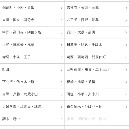
錦糸町・小岩・青砥
吉祥寺・荻窪・三鷹
立川・国立・国分寺
八王子・日野・昭島
中野・高円寺・阿佐ヶ谷
品川・大森・蒲田
上野・日本橋・浅草
日暮里・駒込・千駄木
赤羽・十条・王子
葛西・西葛西・門前仲町
町田
三軒茶屋・用賀・二子玉川
下北沢・代々木上原
板橋・成増・巣鴨
目黒・戸越・武蔵小山
田無・小平・久米川
大泉学園・江古田・練馬
東久留米・ひばりヶ丘
調布・府中
多摩・聖蹟桜ヶ丘・稲城