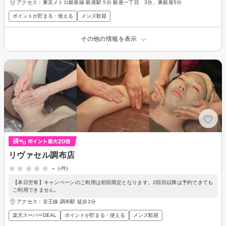
アクセス：東京メトロ銀座線 銀座駅 5分 銀座一丁目 3分、東銀座5分
ポイントが貯まる・使える
メンズ歓迎
その他の情報を表示
リヴァセル調布店
-
(-件)
【本日空有】キャンペーンのご利用は初回限定となります。2回目以降は予約できても
ご利用できません。
アクセス：京王線 調布駅 徒歩2分
楽天スーパーDEAL
ポイントが貯まる・使える
メンズ歓迎