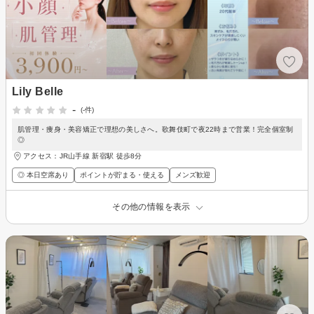
Lily Belle
-
(-件)
肌管理・痩身・美容矯正で理想の美しさへ。歌舞伎町で夜22時まで営業！完全個室制
◎
アクセス：JR山手線 新宿駅 徒歩8分
◎ 本日空席あり
ポイントが貯まる・使える
メンズ歓迎
その他の情報を表示