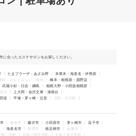
ン | 駐車場あり
件に合ったエステサロンをお探しください。
津
たまプラーザ・あざみ野
本厚木・海老名・伊勢原
木町・みなとみらい・関内
橋本・相模原・淵野辺
武蔵小杉・日吉・綱島
相模大野・小田急相模原
俣川
上大岡・金沢文庫・港南台
田堤
平塚・茅ヶ崎・辻堂
元町・石川町
市
鎌倉市
藤沢市
小田原市
茅ヶ崎市
逗子市
海老名市
座間市
南足柄市
綾瀬市
中郡二宮町
足柄上郡中井町
足柄上郡大井町