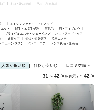
成町
足柄下郡箱根町
足柄下郡真鶴町
村
美白
エイジングケア・リフトアップ
イエット
脱毛・ムダ毛処理
顔脱毛
眉・アイブロウ
ブライダルエステ・シェービング
バストアップ・ケア
ジ
角質ケア
骨格・骨盤矯正
韓国エステ
メニュー(エステ)
メンズエステ
メンズ脱毛・髭脱毛
人気が高い順
価格が安い順
口コミ数順
31
42
42
〜
件を表示 / 全
件