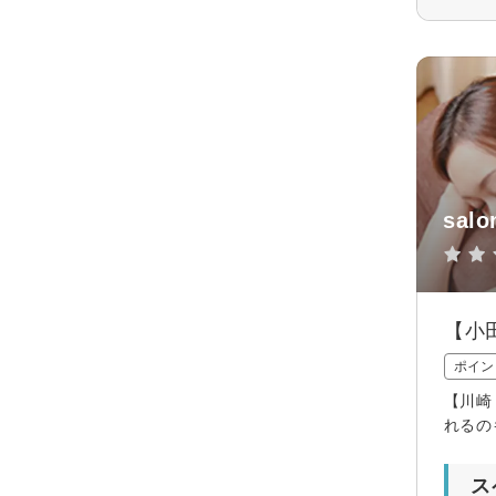
salo
【小
ポイン
【川崎
れるの
ス