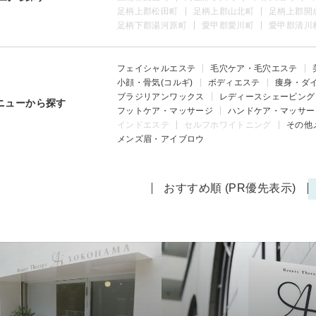
足柄上郡松田町
足柄上郡山北町
足柄上郡開
足柄下郡湯河原町
愛甲郡愛川町
愛甲郡清川
フェイシャルエステ
毛穴ケア・毛穴エステ
小顔・骨気(コルギ)
ボディエステ
痩身・ダ
ブラジリアンワックス
レディースシェービング
ニューから探す
フットケア・マッサージ
ハンドケア・マッサー
インドエステ
セルフホワイトニング
その他
メンズ眉・アイブロウ
おすすめ順 (PR優先表示)