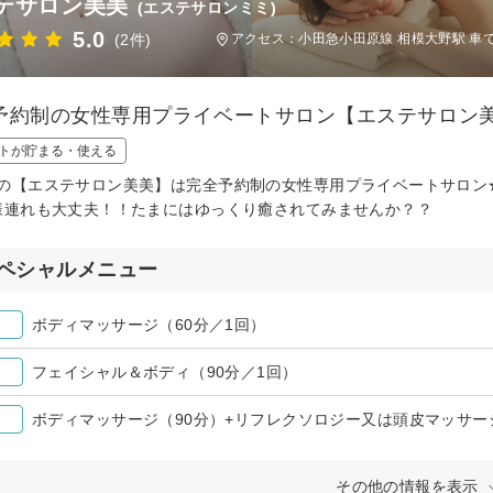
テサロン美美
(エステサロンミミ)
5.0
(2件)
アクセス：小田急小田原線 相模大野駅 車で
予約制の女性専用プライベートサロン【エステサロン
トが貯まる・使える
の【エステサロン美美】は完全予約制の女性専用プライベートサロン
様連れも大丈夫！！たまにはゆっくり癒されてみませんか？？
ペシャルメニュー
ボディマッサージ（60分／1回）
フェイシャル＆ボディ（90分／1回）
ボディマッサージ（90分）+リフレクソロジー又は頭皮マッサー
その他の情報を表示