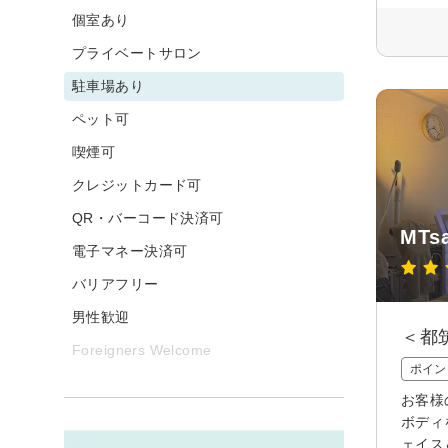
個室あり
プライベートサロン
駐車場あり
ペット可
喫煙可
クレジットカード可
QR・バーコード決済可
MTs
電子マネー決済可
バリアフリー
男性歓迎
＜都
Foreigners Welcome
ポイン
お客様
ボディ
ェイス