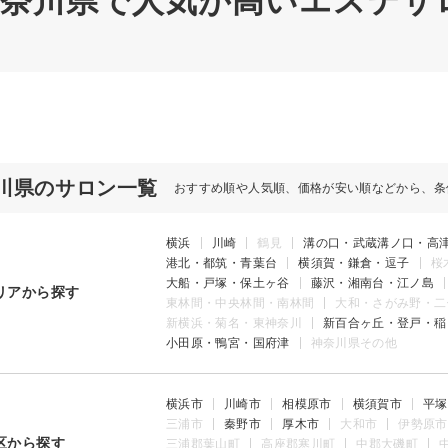
 神奈川県で人気が高いエステサロ
川県のサロン一覧
おすすめ順や人気順、価格が安い順などから、条
横浜
川崎
鶴見
溝の口・武蔵溝ノ口・高
港北・都筑・青葉台
横須賀・鎌倉・逗子
桜
大船・戸塚・保土ヶ谷
藤沢・湘南台・江ノ島
リアから探す
東林間・中央林間・南林間
大和・さがみ野・二
新横浜・菊名・東神奈川
新百合ヶ丘・登戸・稲
小田原・鴨宮・国府津
神奈川県その他
横浜市
川崎市
相模原市
横須賀市
平塚
三浦市
秦野市
厚木市
大和市
伊勢原市
区から探す
三浦郡葉山町
高座郡寒川町
中郡大磯町