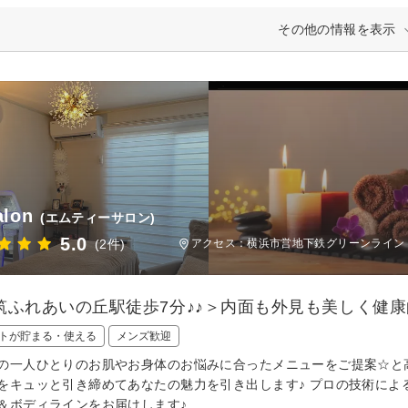
その他の情報を表示
alon
(エムティーサロン)
5.0
(2件)
アクセス：横浜市営地下鉄グリーンライン 
筑ふれあいの丘駅徒歩7分♪♪＞内面も外見も美しく健
トが貯まる・使える
メンズ歓迎
の一人ひとりのお肌やお身体のお悩みに合ったメニューをご提案☆と高
をキュッと引き締めてあなたの魅力を引き出します♪ プロの技術によ
＆ボディラインをお届けします♪