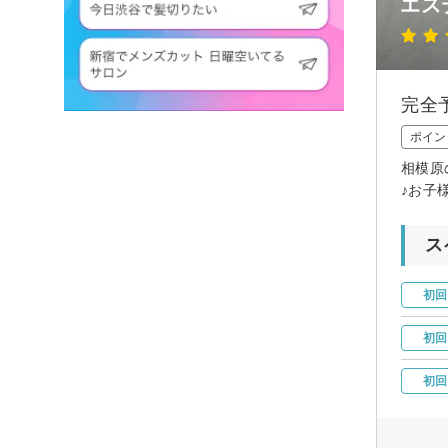
エス
完全
ポイン
相模原
♪お子
ス
初回
初回
初回