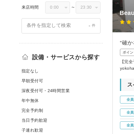
来店時間
〜
Beau
-
条件を指定して検索
件
“確
ポイン
設備・サービスから探す
【完全
yok
指定なし
早朝受付可
ス
深夜受付可・24時間営業
全員
年中無休
完全予約制
全員
当日予約歓迎
全員
子連れ歓迎