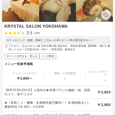
KRYSTAL SALON YOKOHAMA
3.5
(2件)
カウンセリング、接客、商材にこだわった高リピート率の実力派サロン！
アクセス：みなとみらい線 日本大通り駅 徒歩6分、JR京浜東北線【関内駅・南口】横
浜ベイスターズ方徒歩3分～5分》（市役所前）直前歩行
ポイントが貯まる・使える
メンズ歓迎
メニュー別参考価格
エイジングケア・リフ
フェイシャルエステ
脱毛・ムダ毛処理
プ
￥3,800～
-
-
【KRYSTALFACE】人気No1★本場ブラジル施術！頭、顔筋
￥3,800
のコリ、首デコルテ
★《首肩こり・腰痛・全身慢性疲労解消！》全身筋膜ほぐし
￥3,900
整体60分￥6.300～￥3.900