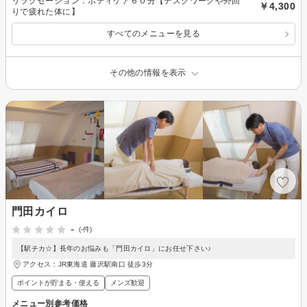
リラクゼーション：ボディケア６０分【デスクワークや外回
￥4,300
りで疲れた体に】
すべてのメニューを見る
その他の情報を表示
門田カイロ
-
(-件)
【駅チカ☆】長年のお悩みも「門田カイロ」にお任せ下さい♪
アクセス：JR東海道 藤沢駅南口 徒歩3分
ポイントが貯まる・使える
メンズ歓迎
メニュー別参考価格