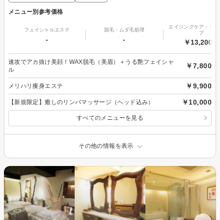
メニュー別参考価格
エイジングケア・リフ
フェイシャルエステ
脱毛・ムダ毛処理
プ
-
-
￥13,200～
速攻でアカ抜け美顔！WAX脱毛（美眉）＋うる艶フェイシャ
￥7,800
ル
￥9,900
メリハリ痩身エステ
￥10,000
【新規限定】癒しのリンパマッサージ（ヘッド込み）
すべてのメニューを見る
その他の情報を表示