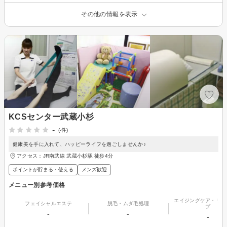
その他の情報を表示
KCSセンター武蔵小杉
-
(-件)
健康美を手に入れて、ハッピーライフを過ごしませんか♪
アクセス：JR南武線 武蔵小杉駅 徒歩4分
ポイントが貯まる・使える
メンズ歓迎
メニュー別参考価格
エイジングケア・リフ
フェイシャルエステ
脱毛・ムダ毛処理
プ
-
-
-