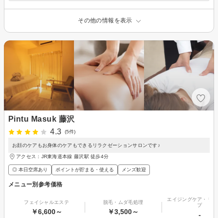
その他の情報を表示
Pintu Masuk 藤沢
4.3
(5件)
お顔のケアもお身体のケアもできるリラクゼーションサロンです♪
アクセス：JR東海道本線 藤沢駅 徒歩4分
◎ 本日空席あり
ポイントが貯まる・使える
メンズ歓迎
メニュー別参考価格
エイジングケア・リフ
フェイシャルエステ
脱毛・ムダ毛処理
プ
￥6,600～
￥3,500～
-