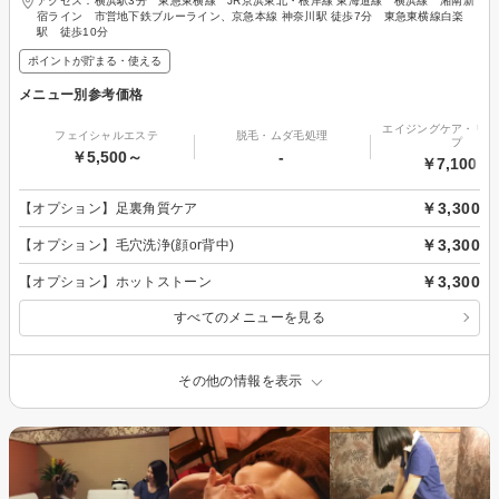
アクセス：横浜駅3分 東急東横線 JR京浜東北・根岸線 東海道線 横浜線 湘南新
宿ライン 市営地下鉄ブルーライン、京急本線 神奈川駅 徒歩7分 東急東横線白楽
駅 徒歩10分
ポイントが貯まる・使える
メニュー別参考価格
エイジングケア・リフ
フェイシャルエステ
脱毛・ムダ毛処理
プ
￥5,500～
-
￥7,100～
￥3,300
【オプション】足裏角質ケア
￥3,300
【オプション】毛穴洗浄(顔or背中)
￥3,300
【オプション】ホットストーン
すべてのメニューを見る
その他の情報を表示