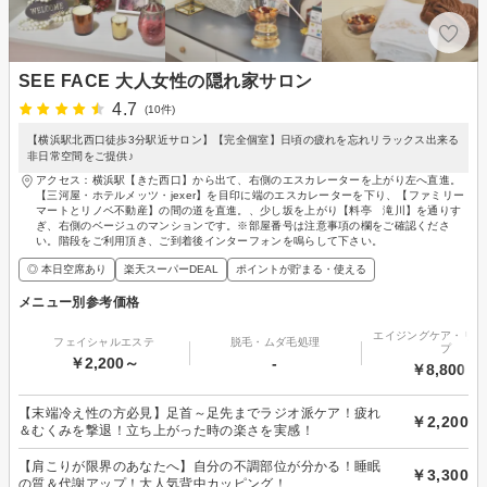
SEE FACE 大人女性の隠れ家サロン
4.7
(10件)
【横浜駅北西口徒歩3分駅近サロン】【完全個室】日頃の疲れを忘れリラックス出来る
非日常空間をご提供♪
アクセス：横浜駅【きた西口】から出て、右側のエスカレーターを上がり左へ直進。
【三河屋・ホテルメッツ・jexer】を目印に端のエスカレーターを下り、【ファミリー
マートとリノベ不動産】の間の道を直進。、少し坂を上がり【料亭 滝川】を通りす
ぎ、右側のベージュのマンションです。※部屋番号は注意事項の欄をご確認くださ
い。階段をご利用頂き、ご到着後インターフォンを鳴らして下さい。
◎ 本日空席あり
楽天スーパーDEAL
ポイントが貯まる・使える
メニュー別参考価格
エイジングケア・リフ
フェイシャルエステ
脱毛・ムダ毛処理
プ
￥2,200～
-
￥8,800～
【末端冷え性の方必見】足首～足先までラジオ派ケア！疲れ
￥2,200
＆むくみを撃退！立ち上がった時の楽さを実感！
【肩こりが限界のあなたへ】自分の不調部位が分かる！睡眠
￥3,300
の質＆代謝アップ！大人気背中カッピング！