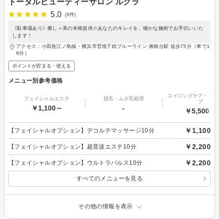
トータルビューティーサロン ルクラ
5.0
(3件)
《駐車場あり》癒し＋美の本格提供☆あなたのキレイを、確かな施術でお手伝いいた
します！
アクセス：小田急江ノ島線・横浜市営地下鉄ブルーライン 湘南台駅 徒歩75分（車で1
6分）
ポイントが貯まる・使える
メニュー別参考価格
エイジングケア・リフ
フェイシャルエステ
脱毛・ムダ毛処理
プ
￥1,100～
-
￥5,500～
￥1,100
【フェイシャルオプション】デコルテマッサージ10分
￥2,200
【フェイシャルオプション】超音波エステ10分
￥2,200
【フェイシャルオプション】ウルトラパルス10分
すべてのメニューを見る
その他の情報を表示