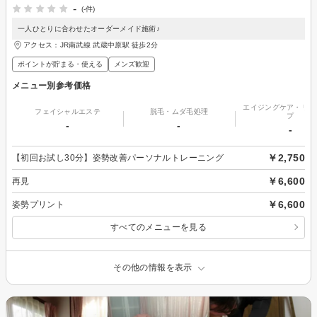
-
(-件)
一人ひとりに合わせたオーダーメイド施術♪
アクセス：JR南武線 武蔵中原駅 徒歩2分
ポイントが貯まる・使える
メンズ歓迎
メニュー別参考価格
エイジングケア・リフ
フェイシャルエステ
脱毛・ムダ毛処理
プ
-
-
-
￥2,750
【初回お試し30分】姿勢改善パーソナルトレーニング
￥6,600
再見
￥6,600
姿勢プリント
すべてのメニューを見る
その他の情報を表示