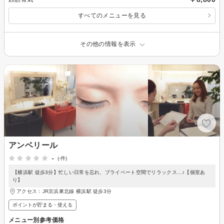
すべてのメニューを見る
その他の情報を表示
アンベリール
-
(-件)
【横浜駅 徒歩3分】忙しい日常を忘れ、プライベート空間でリラックス…♪【個室あ
り】
アクセス：JR京浜東北線 横浜駅 徒歩3分
ポイントが貯まる・使える
メニュー別参考価格