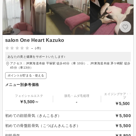
salon One Heart Kazuko
-
(-件)
あなたの美と健康をサポートいたします♪
アクセス：JR東海道本線 平塚駅 徒歩40分（車 10分）、JR東海道本線 茅ケ崎駅 徒歩
45分（車13分）
ポイントが貯まる・使える
メニュー別参考価格
エイジングケア・リフ
フェイシャルエステ
脱毛・ムダ毛処理
プ
￥5,500～
-
￥5,500～
￥5,500
初めての顔筋骨気（きんこるぎ）
￥5,500
初めての骨盤筋骨気（こつばんきんこるぎ）
￥8,800
顔筋骨気