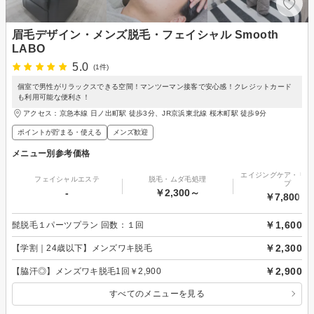
眉毛デザイン・メンズ脱毛・フェイシャル Smooth
LABO
5.0
(1件)
個室で男性がリラックスできる空間！マンツーマン接客で安心感！クレジットカード
も利用可能な便利さ！
アクセス：京急本線 日ノ出町駅 徒歩3分、JR京浜東北線 桜木町駅 徒歩9分
ポイントが貯まる・使える
メンズ歓迎
メニュー別参考価格
エイジングケア・リフ
フェイシャルエステ
脱毛・ムダ毛処理
プ
-
￥2,300～
￥7,800～
￥1,600
髭脱毛１パーツプラン 回数：１回
￥2,300
【学割｜24歳以下】メンズワキ脱毛
￥2,900
【脇汗◎】メンズワキ脱毛1回￥2,900
すべてのメニューを見る