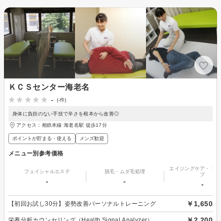
ＫＣＳセンター海老名
-
(-件)
身体に負担のない手技で辛さを根本から改善◎
アクセス：相鉄本線 海老名駅 徒歩17分
ポイントが貯まる・使える
メンズ歓迎
メニュー別参考価格
エイジングケア・リフ
フェイシャルエステ
脱毛・ムダ毛処理
プ
-
-
-
￥1,650
【初回お試し30分】姿勢改善パーソナルトレーニング
￥2,200
栄養分析カウンセリング（Health Signal Analyzer）