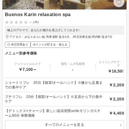
Buenos Karin relaxation spa
-
(-件)
極上のアロマで、あなたの魅力を底上げしてくれます♪
アクセス：みなとみらい線 馬車道駅 徒歩1分、JR京浜東北線 関内駅 徒歩7分
◎ 本日空席あり
ポイントが貯まる・使える
メニュー別参考価格
エイジングケア・リフ
フェイシャルエステ
脱毛・ムダ毛処理
プ
￥7,100～
-
￥16,500～
ショートリフレ 20分【個室/オールハンド】※膝から足裏ま
￥2,200
での集中ケア
プチリフレ 20分【個室/オールハンド】※足首から下の集中
￥2,200
ケア
【デトックス×チャージ】新しい温浴習慣unitoモリンガスチ
￥4,400
ーム60分 体験価格
すべてのメニューを見る