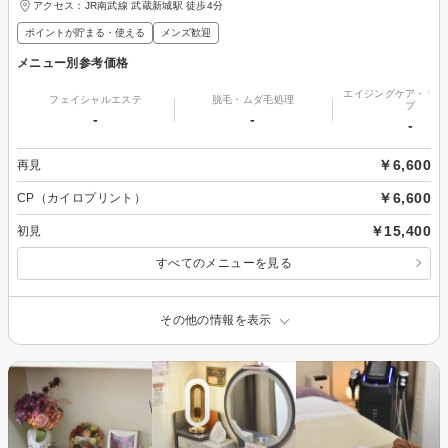
アクセス：JR南武線 武蔵新城駅 徒歩4分
ポイントが貯まる・使える
メンズ歓迎
メニュー別参考価格
エイジングケア・リフ
フェイシャルエステ
脱毛・ムダ毛処理
プ
-
-
-
￥6,600
再見
￥6,600
CP（カイロプリント）
￥15,400
初見
すべてのメニューを見る
その他の情報を表示