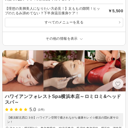
【理想の美脚美人になりたい方必見！】太ももの隙間！ヒッ
￥5,500
プのたるみ諦めてない？下半身温活痩身ケア！
すべてのメニューを見る
その他の情報を表示
ハワイアンフォレストSpa横浜本店～ロミロミ&ヘッド
スパ～
5.0
(1件)
【横浜駅北西口 3分】ハワイアン空間で癒されながら健康キレイ☆横浜の隠れ家サロ
ン！