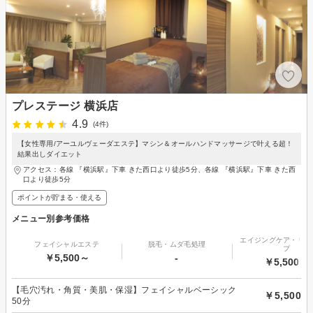
プレステージ 横浜店
4.9
(4件)
【女性専用/アーユルヴェーダエステ】マシン＆オールハンドマッサージで叶える超！
結果出しダイエット
アクセス：各線 『横浜駅』下車 きた西口より徒歩5分、各線 『横浜駅』下車 きた西
口より徒歩5分
ポイントが貯まる・使える
メニュー別参考価格
エイジングケア・リフ
フェイシャルエステ
脱毛・ムダ毛処理
プ
￥5,500～
-
￥5,500～
【毛穴汚れ・角質・美肌・保湿】フェイシャルベーシック
￥5,500
50分