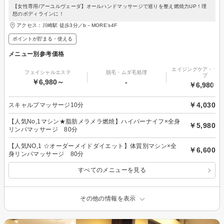
【女性専用/アーユルヴェーダ】オールハンドマッサージで巡りを整え燃焼力UP！理
想のボディラインに！
アクセス：川崎駅 徒歩3分／b－MORE’s4F
ポイントが貯まる・使える
メニュー別参考価格
エイジングケア・リフ
フェイシャルエステ
脱毛・ムダ毛処理
プ
￥6,980～
-
￥6,980～
￥4,030
スキャルプマッサージ10分
【人気No,1マシン★脂肪メラメラ燃焼】ハイパーナイフ×全身
￥5,980
リンパマッサージ 80分
【人気NO,1 ☆オーダーメイドダイエット】体質別マシン×全
￥6,600
身リンパマッサージ 80分
すべてのメニューを見る
その他の情報を表示