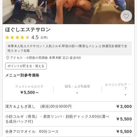
ほぐしエステサロン
4.5
(1件)
本厚木人気エステサロン！人気コルギ,即効小顔へ!豊富なメニュ‐と快適完全個室で女
性スタッフ在籍
アクセス：小田急小田原線 本厚木駅 北口 徒歩3分
ポイントが貯まる・使える
メニュー別参考価格
エイジングケア・リフ
フェイシャルエステ
脱毛・ムダ毛処理
プ
￥5,500～
-
-
￥3,000
漢方＆よもぎ蒸し (座浴)30分3000円
小顔コルギ（骨気）・肩首リンパ・顔筋デトックス60分(選べ
￥5,500
る成分パック付)
￥5,500
全身アロマオイル 60分コース