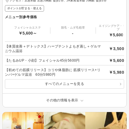
アクセス：京急本線 京急川崎駅 徒歩2分、JR東海道本線 川崎駅 徒歩3分
ポイントが貯まる・使える
メニュー別参考価格
エイジングケア・リフ
フェイシャルエステ
脱毛・ムダ毛処理
プ
￥5,600～
-
￥5,600～
【体質改善＋デトックス】ハーブテントよもぎ蒸し＋ゲルマ
￥3,500
ニウム温浴
￥5,600
【たるみUP・小顔】フェイシャル45分5600円
【初めての筋膜リリース】コリや体脂肪に 筋膜リリース+リ
￥5,980
ンパ+ゲルマ温浴 60分5980円
すべてのメニューを見る
その他の情報を表示