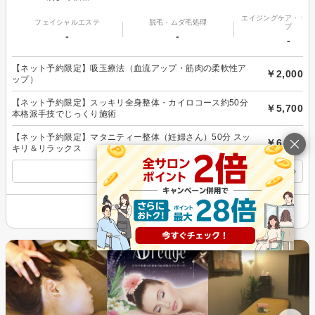
エイジングケア・リフ
フェイシャルエステ
脱毛・ムダ毛処理
プ
-
-
-
【ネット予約限定】吸玉療法（血流アップ・筋肉の柔軟性ア
￥2,000
ップ）
【ネット予約限定】スッキリ全身整体・カイロコース約50分
￥5,700
本格派手技でじっくり施術
【ネット予約限定】マタニティー整体（妊婦さん）50分 スッ
￥6,000
キリ＆リラックス
すべてのメニューを見る
その他の情報を表示