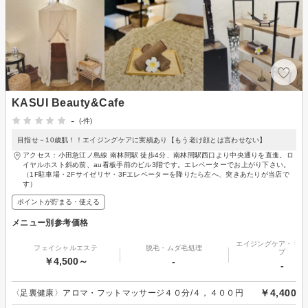
KASUI Beauty&Cafe
-
(-件)
目指せ－10歳肌！！エイジングケアに実績あり【もう老け顔とは言わせない】
アクセス：小田急江ノ島線 南林間駅 徒歩4分、南林間駅西口より中央通りを直進。ロ
イヤルホスト斜め前、au看板手前のビル3階です。エレベーターでお上がり下さい。
（1F駐車場・2Fサイゼリヤ・3Fエレベーターを降りたら左へ、突きあたりが当店で
す）
ポイントが貯まる・使える
メニュー別参考価格
エイジングケア・リフ
フェイシャルエステ
脱毛・ムダ毛処理
プ
￥4,500～
-
-
￥4,400
〈足裏健康〉アロマ・フットマッサージ４０分/４，４００円