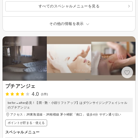
すべてのスペシャルメニューを見る
その他の情報を表示
プチアンジェ
4.0
(1件)
befor→after必見！【潤・艶・小顔リフトアップ】はダウンサイジングフェイシャル
のプチアンジェ
アクセス：JR東海道線・JR相模線 茅ケ崎駅「南口」 徒歩4分 サザン通り沿い
ポイントが貯まる・使える
スペシャルメニュー