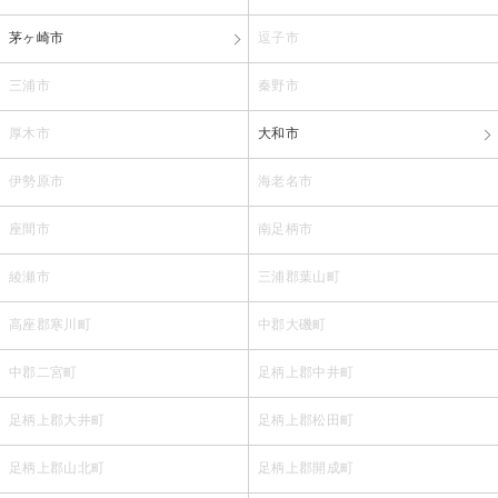
茅ヶ崎市
逗子市
三浦市
秦野市
厚木市
大和市
伊勢原市
海老名市
座間市
南足柄市
綾瀬市
三浦郡葉山町
高座郡寒川町
中郡大磯町
中郡二宮町
足柄上郡中井町
足柄上郡大井町
足柄上郡松田町
足柄上郡山北町
足柄上郡開成町