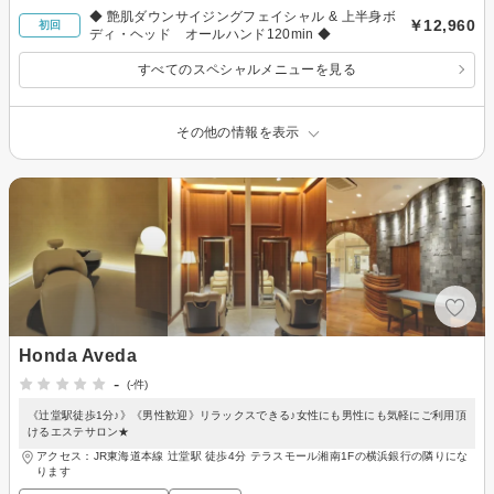
◆ 艶肌ダウンサイジングフェイシャル & 上半身ボ
￥12,960
初回
ディ・ヘッド オールハンド120min ◆
すべてのスペシャルメニューを見る
その他の情報を表示
Honda Aveda
-
(-件)
《辻堂駅徒歩1分♪》《男性歓迎》リラックスできる♪女性にも男性にも気軽にご利用頂
けるエステサロン★
アクセス：JR東海道本線 辻堂駅 徒歩4分 テラスモール湘南1Fの横浜銀行の隣りにな
ります