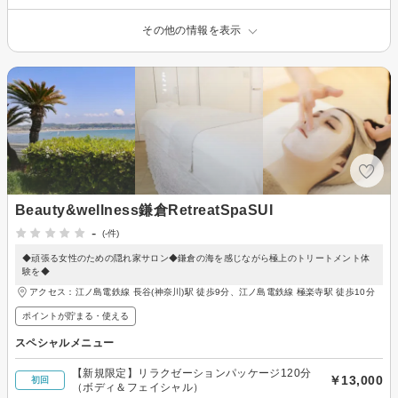
その他の情報を表示
Beauty&wellness鎌倉RetreatSpaSUI
-
(-件)
◆頑張る女性のための隠れ家サロン◆鎌倉の海を感じながら極上のトリートメント体
験を◆
アクセス：江ノ島電鉄線 長谷(神奈川)駅 徒歩9分、江ノ島電鉄線 極楽寺駅 徒歩10分
ポイントが貯まる・使える
スペシャルメニュー
【新規限定】リラクゼーションパッケージ120分
￥13,000
初回
（ボディ＆フェイシャル）