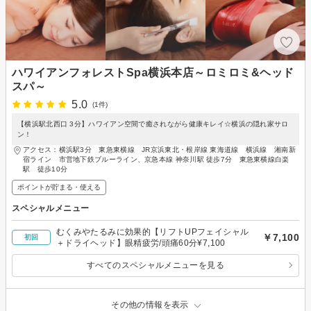
ハワイアンフォレストSpa横浜本店～ロミロミ&ヘッド
スパ～
5.0
(1件)
【横浜駅北西口 3分】ハワイアン空間で癒されながら健康キレイ☆横浜の隠れ家サロ
ン！
アクセス：横浜駅3分 東急東横線 JR京浜東北・根岸線 東海道線 横浜線 湘南新
宿ライン 市営地下鉄ブルーライン、京急本線 神奈川駅 徒歩7分 東急東横線白楽
駅 徒歩10分
ポイントが貯まる・使える
スペシャルメニュー
むくみやたるみに効果的【リフトUPフェイシャル
￥7,100
初回
＋ドライヘッド】眼精疲労/頭痛60分¥7,100
すべてのスペシャルメニューを見る
その他の情報を表示