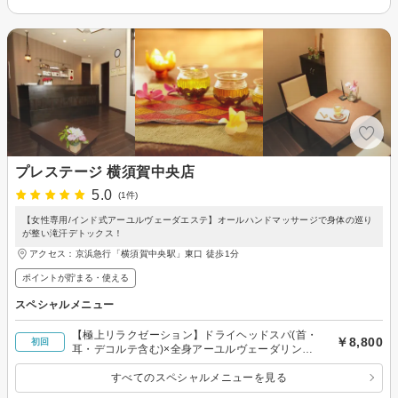
プレステージ 横須賀中央店
5.0
(1件)
【女性専用/インド式アーユルヴェーダエステ】オールハンドマッサージで身体の巡り
が整い滝汗デトックス！
アクセス：京浜急行「横須賀中央駅」東口 徒歩1分
ポイントが貯まる・使える
スペシャルメニュー
【極上リラクゼーション】ドライヘッドスパ(首・
￥8,800
初回
耳・デコルテ含む)×全身アーユルヴェーダリン
パ 90分
すべてのスペシャルメニューを見る