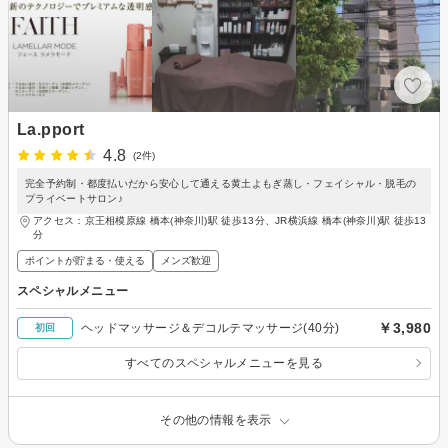
La.pport
4.8
(2件)
完全予約制・都度払いだから安心して通える黄土よもぎ蒸し・フェイシャル・脱毛の
プライベートサロン♪
アクセス：京王相模原線 橋本(神奈川)駅 徒歩13分、JR横浜線 橋本(神奈川)駅 徒歩13
分
ポイントが貯まる・使える
メンズ歓迎
スペシャルメニュー
￥3,980
ヘッドマッサージ＆デコルテマッサージ(40分)
初回
すべてのスペシャルメニューを見る
その他の情報を表示