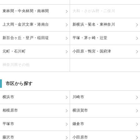
東林間・中央林間・南林間
大和・さがみ野・二俣川
上大岡・金沢文庫・港南台
新横浜・菊名・東神奈川
新百合ヶ丘・登戸・稲田堤
平塚・茅ヶ崎・辻堂
元町・石川町
小田原・鴨宮・国府津
神奈川県その他
市区から探す
横浜市
川崎市
相模原市
横須賀市
平塚市
鎌倉市
藤沢市
小田原市