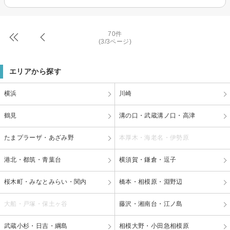
70件
(3/3ページ)
エリアから探す
横浜
川崎
鶴見
溝の口・武蔵溝ノ口・高津
たまプラーザ・あざみ野
本厚木・海老名・伊勢原
港北・都筑・青葉台
横須賀・鎌倉・逗子
桜木町・みなとみらい・関内
橋本・相模原・淵野辺
大船・戸塚・保土ヶ谷
藤沢・湘南台・江ノ島
武蔵小杉・日吉・綱島
相模大野・小田急相模原