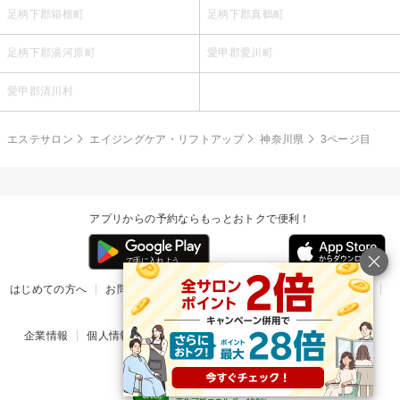
足柄下郡箱根町
足柄下郡真鶴町
足柄下郡湯河原町
愛甲郡愛川町
愛甲郡清川村
エステサロン
エイジングケア・リフトアップ
神奈川県
3ページ目
アプリからの予約ならもっとおトクで便利！
はじめての方へ
お問い合わせ
ヘルプ
リリース情報
利用規約
掲載ご希望のサロン様
企業情報
個人情報保護方針
楽天のサービス一覧
アプリ一覧
© Rakuten Group, Inc.