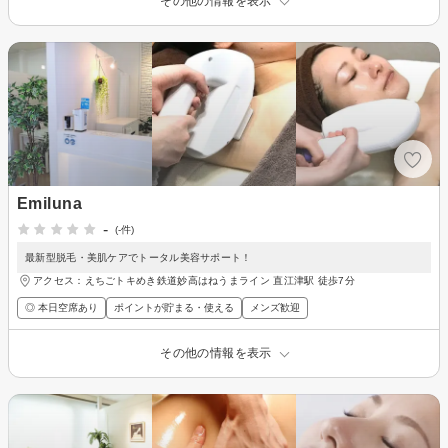
その他の情報を表示
Emiluna
-
(-件)
最新型脱毛・美肌ケアでトータル美容サポート！
アクセス：えちごトキめき鉄道妙高はねうまライン 直江津駅 徒歩7分
◎ 本日空席あり
ポイントが貯まる・使える
メンズ歓迎
その他の情報を表示