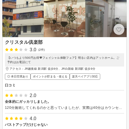
クリスタル倶楽部
3.0
(2件)
【いつもより500円お得💖フェイシャル体験フェア】明るい店内はアットホーム。ご
予約はお電話にて
アクセス：JR越後線 新潟駅 徒歩9分、JR白新線 新潟駅 徒歩9分
◎ 本日空席あり
ポイントが貯まる・使える
楽天ペイアプリ対応
口コミ
2.0
全体的にガッカリしました。
120分施術してくれるのかと思っていましたが、実際は40分はカウンセリングシートを書きながらの待ち時間で、35分間が施術時間、残りはまた次回の話といったところでした。 シミ改善かけ放題のはずが、たったの５分間の中でのかけ放題で、実際かけて頂いたのは左頬の６箇所だけでした。 ここまでくると記載されているコース名と内容が随分違うなと思いましたが、その日赤みがあった上からメイクして出掛けて、クレンジング後は小鼻の黒ずみが少し綺麗になっていました。 施術台はマッサージチェアになっていて、ゴツゴツしていて固く、腰の悪い私にはとてもリラックス出来る空間ではありませんでした。 お肌に悩みをかかえての来店でしたが、期待していた分、正直がっかりしました。
4.0
バストアップだけじゃない