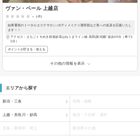
ヴァン・ベール 上越店
-
(-件)
結果重視のトータルエステサロン♪ボディメイク☆透明肌など美への追及を応援いたし
ます！！
アクセス：えちごトキめき鉄道妙高はねうまライン線 高田(新潟)駅 徒歩45分（車で1
1分）
ポイントが貯まる・使える
その他の情報を表示
エリアから探す
新潟・三条
長岡・柏崎
上越・糸魚川・妙高
魚沼・十日町・湯沢
五泉・新発田・村上
新潟県その他