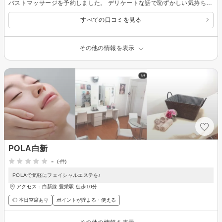
バストマッサージを予約しました。 デリケートな話で恥ずかしい気持ちもありましたが、親身になって相談に応じて下さいました。 一回では効果は分かりにくいし、最初にその事も説明して頂きましたが回数を重ねるとハリが出て、更に嬉しいことに産毛も薄くなるという事でした！ 通常の価額とお得なプラン価額に開きがあり、ちょっと驚きました。
すべての口コミを見る
その他の情報を表示
POLA白新
-
(-件)
POLAで気軽にフェイシャルエステを♪
アクセス：白新線 豊栄駅 徒歩10分
◎ 本日空席あり
ポイントが貯まる・使える