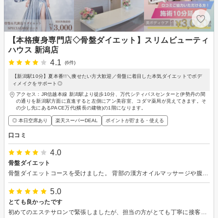
【本格痩身専門店◇骨盤ダイエット】スリムビューティ
ハウス 新潟店
4.1
(6件)
【新潟駅10分】夏本番!!＼痩せたい方大歓迎／骨盤に着目した本気ダイエットでボデ
ィメイクをサポート◎
アクセス：JR信越本線 新潟駅より徒歩10分、万代シティバスセンターと伊勢丹の間
の通りを新潟駅方面に直進すると左側にアン美容室、コダマ薬局が見えてきます。そ
の少し先にあるPACE万代(横長の建物)の1階になります。
◎ 本日空席あり
楽天スーパーDEAL
ポイントが貯まる・使える
口コミ
4.0
骨盤ダイエット
骨盤ダイエットコースを受けました。 背部の漢方オイルマッサージや腹部のマシン、下肢の裏側をハンドでマッサージなど痛みはなく気持ちの良いものでした マシンを使ってインナーマッスルを鍛えて骨盤を整えるそうです ありがとうございました。
5.0
とても良かったです
初めてのエステサロンで緊張しましたが、担当の方がとても丁寧に接客してくださりリラックスして受けられました。 数値や体の状態も細かく計って説明していただき、色々知れたので良かったです！ 施術も効いているのが実感出来たので、続けていけばしっかり効果が出そうだと思いました。（マッサージがとても気持ち良かったです） 店内も綺麗で雰囲気も良かったので、周りにもおすすめしようと思います(^^)ありがとうございました！