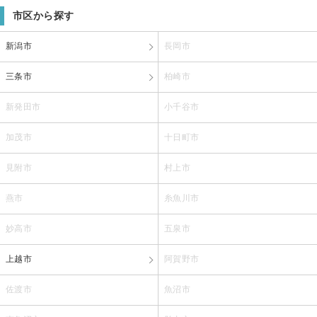
市区から探す
新潟市
長岡市
三条市
柏崎市
新発田市
小千谷市
加茂市
十日町市
見附市
村上市
燕市
糸魚川市
妙高市
五泉市
上越市
阿賀野市
佐渡市
魚沼市