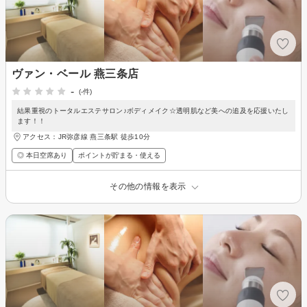
ヴァン・ベール 燕三条店
-
(-件)
結果重視のトータルエステサロン♪ボディメイク☆透明肌など美への追及を応援いたし
ます！！
アクセス：JR弥彦線 燕三条駅 徒歩10分
◎ 本日空席あり
ポイントが貯まる・使える
その他の情報を表示