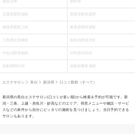
南魚沼市
胎内市
北蒲原郡聖籠町
西蒲原郡弥彦村
南蒲原郡田上町
東蒲原郡阿賀町
三島郡出雲崎町
南魚沼郡湯沢町
中魚沼郡津南町
刈羽郡刈羽村
岩船郡関川村
岩船郡粟島浦村
エステサロン
美白
新潟県
口コミ数順（すべて）
新潟県の
美白エステ
サロン(口コミが多い順)から検索＆予約が可能です。新
潟・三条、上越・糸魚川・妙高などのエリア、得意メニューや施設・サービ
スなどの条件から自分にピッタリの施術を見つけましょう。当日予約できる
サロンもあります。