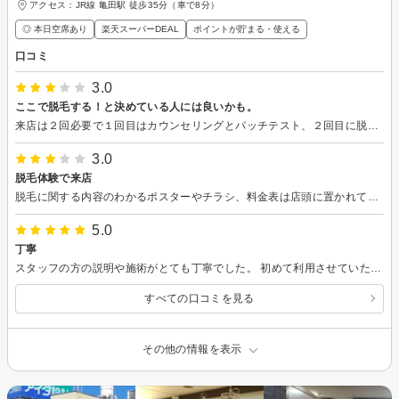
アクセス：JR線 亀田駅 徒歩35分（車で8分）
◎ 本日空席あり
楽天スーパーDEAL
ポイントが貯まる・使える
口コミ
3.0
ここで脱毛する！と決めている人には良いかも。
来店は２回必要で１回目はカウンセリングとパッチテスト、２回目に脱毛体験です。 ①脱毛体験で受けられる光の強さは通常の半分以下での施術になる ②全身脱毛の『流れ』を体験して貰うためのメニューである。 脱毛作用のある施術をしてもらえないということで、２回目の来店はキャンセルさせてもらいました。 カウンセリングは丁寧にしてくださり、パッチテストも痛くありませんでした。楽天ビューティから選んだ時間に必ずしも受けられることではないようです。時間変更依頼の電話が来ました。
3.0
脱毛体験で来店
脱毛に関する内容のわかるポスターやチラシ、料金表は店頭に置かれていません。 脱毛範囲も他店と違うので確認が必要です。 照射はそこそこ熱さを感じるマシンです。 体験当日申し込みなら、10%割引かれます。 脱毛の実績はわかりません。
5.0
丁寧
スタッフの方の説明や施術がとても丁寧でした。 初めて利用させていただきましたが、また来店したいと思えるお店でした。
すべての口コミを見る
その他の情報を表示