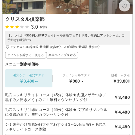
クリスタル倶楽部
3.0
(2件)
【いつもより500円お得💖フェイシャル体験フェア】明るい店内はアットホーム。ご
予約はお電話にて
アクセス：JR越後線 新潟駅 徒歩9分、JR白新線 新潟駅 徒歩9分
ポイントが貯まる・使える
楽天ペイアプリ対応
メニュー別参考価格
毛穴ケア・毛穴エステ
フェイシャルエステ
脱毛・ムダ毛処
￥3,480～
￥980～
￥39,800～
毛穴スッキリライトコース（45分）体験★皮脂／ザラつき／
￥3,480
黒ずみ／開き／くすみに！無料カウンセリング付
毛穴スッキリ引締めコース（55分）体験★ 文字通りツルツル
￥4,480
に引締めます。無料カウンセリング付
シミ改善かけ放題5分(大小問わずシミ3～10個目安)＋毛穴ス
￥4,480
ッキリライトコース体験