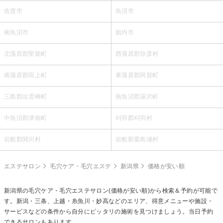
佐渡市
魚沼市
南魚沼市
胎内市
北蒲原郡聖籠町
西蒲原郡弥彦村
南蒲原郡田上町
東蒲原郡阿賀町
三島郡出雲崎町
南魚沼郡湯沢町
中魚沼郡津南町
刈羽郡刈羽村
岩船郡関川村
岩船郡粟島浦村
エステサロン
毛穴ケア・毛穴エステ
新潟県
価格が安い順
新潟県の
毛穴ケア・毛穴エステ
サロン(価格が安い順)から検索＆予約が可能で
す。新潟・三条、上越・糸魚川・妙高などのエリア、得意メニューや施設・
サービスなどの条件から自分にピッタリの施術を見つけましょう。当日予約
できるサロンもあります。