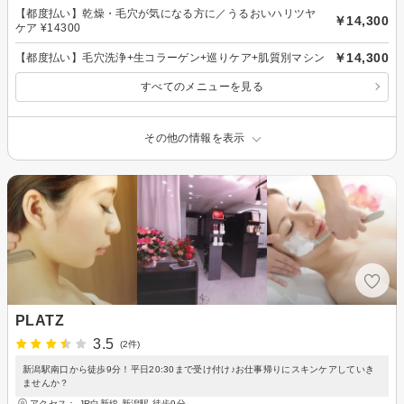
【都度払い】乾燥・毛穴が気になる方に／うるおいハリツヤ
￥14,300
ケア ¥14300
￥14,300
【都度払い】毛穴洗浄+生コラーゲン+巡りケア+肌質別マシン
すべてのメニューを見る
その他の情報を表示
PLATZ
3.5
(2件)
新潟駅南口から徒歩9分！平日20:30まで受け付け♪お仕事帰りにスキンケアしていき
ませんか？
アクセス： JR白新線 新潟駅 徒歩9分