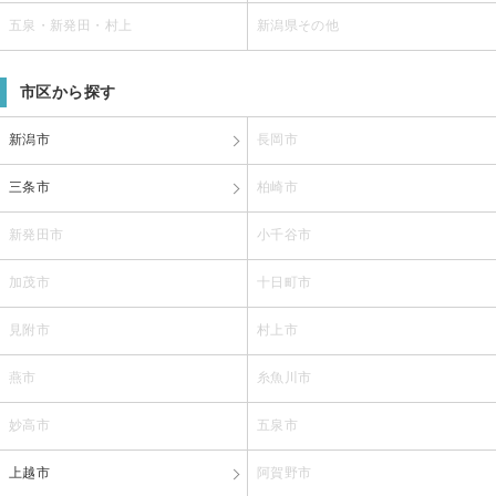
五泉・新発田・村上
新潟県その他
市区から探す
新潟市
長岡市
三条市
柏崎市
新発田市
小千谷市
加茂市
十日町市
見附市
村上市
燕市
糸魚川市
妙高市
五泉市
上越市
阿賀野市