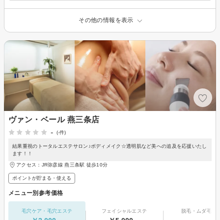
その他の情報を表示
ヴァン・ベール 燕三条店
-
(-件)
結果重視のトータルエステサロン♪ボディメイク☆透明肌など美への追及を応援いたし
ます！！
アクセス：JR弥彦線 燕三条駅 徒歩10分
ポイントが貯まる・使える
メニュー別参考価格
毛穴ケア・毛穴エステ
フェイシャルエステ
脱毛・ムダ毛処