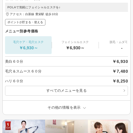
POLAで気軽にフェイシャルエステを♪
アクセス：白新線 豊栄駅 徒歩10分
ポイントが貯まる・使える
メニュー別参考価格
毛穴ケア・毛穴エステ
フェイシャルエステ
脱毛・ムダ毛処
￥6,930～
￥6,930～
-
￥6,930
美白６０分
￥7,480
毛穴＆スムース６０分
￥8,250
ハリ６０分
すべてのメニューを見る
その他の情報を表示