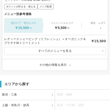
ポイントが貯まる・使える
メンズ歓迎
メニュー別参考価格
毛穴ケア・毛穴エステ
フェイシャルエステ
脱毛・ムダ毛処
￥15,500～
￥5,500～
-
レディースシェービング（リフレッシュ）＋オーガニック＆
￥15,500
プラチナWトリートメント
すべてのメニューを見る
その他の情報を表示
エリアから探す
新潟・三条
長岡・柏崎
上越・糸魚川・妙高
魚沼・十日町・湯沢