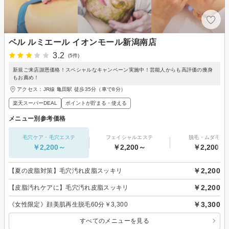
ベル ルミエール イオンモール新潟南店
3.2
(5件)
新規ご来店謝恩価格！スペシャルなキャンペーン実施中！芸能人からも高評価の痩身
もお薦め！
アクセス：JR線 亀田駅 徒歩35分（車で8分）
楽天スーパーDEAL
ポイントが貯まる・使える
メニュー別参考価格
毛穴ケア・毛穴エステ
フェイシャルエステ
脱毛・ムダ毛処
￥2,200～
￥2,200～
￥2,200～
￥2,200
【夏の皮脂対策】毛穴汚れ皮脂スッキリ
￥2,200
【皮脂汚れケアに】毛穴汚れ皮脂スッキリ
￥3,300
《女性限定》顔美肌再生脱毛60分￥3,300
すべてのメニューを見る