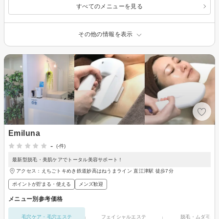
すべてのメニューを見る
その他の情報を表示
Emiluna
-
(-件)
最新型脱毛・美肌ケアでトータル美容サポート！
アクセス：えちごトキめき鉄道妙高はねうまライン 直江津駅 徒歩7分
ポイントが貯まる・使える
メンズ歓迎
メニュー別参考価格
毛穴ケア・毛穴エステ
フェイシャルエステ
脱毛・ムダ毛処