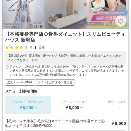
【本格痩身専門店◇骨盤ダイエット】スリムビューティ
ハウス 新潟店
4.1
(6件)
【新潟駅10分】夏本番!!＼痩せたい方大歓迎／骨盤に着目した本気ダイエットでボデ
ィメイクをサポート◎
アクセス：JR信越本線 新潟駅より徒歩10分、万代シティバスセンターと伊勢丹の間
の通りを新潟駅方面に直進すると左側にアン美容室、コダマ薬局が見えてきます。そ
の少し先にあるPACE万代(横長の建物)の1階になります。
楽天スーパーDEAL
ポイントが貯まる・使える
メニュー別参考価格
毛穴ケア・毛穴エステ
フェイシャルエステ
脱毛・ムダ毛処
￥8,000～
￥8,000～
-
【毛穴・ツヤ印象】毛穴洗浄×コラーゲン配合の保湿ケアで心
￥8,000
地よさを目指す◎50分¥8000