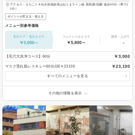
アクセス：えちごトキめき鉄道妙高はねうまライン線 高田(新潟)駅 徒歩45分（車で1
1分）
ポイントが貯まる・使える
メニュー別参考価格
毛穴ケア・毛穴エステ
フェイシャルエステ
脱毛・ムダ毛処
￥3,000～
￥5,800～
-
￥3,000
【毛穴大洗浄コース】60分
￥23,100
マスク荒れ肌レスキュー60分2回￥23100
すべてのメニューを見る
その他の情報を表示