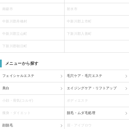
南砺市
射水市
中新川郡舟橋村
中新川郡上市町
中新川郡立山町
下新川郡入善町
下新川郡朝日町
メニューから探す
フェイシャルエステ
毛穴ケア・毛穴エステ
美白
エイジングケア・リフトアップ
小顔・骨気(コルギ)
ボディエステ
痩身・ダイエット
脱毛・ムダ毛処理
顔脱毛
眉・アイブロウ