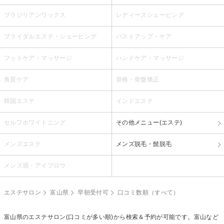
ブラジリアンワックス
レディースシェービング
ブライダルエステ・シェービング
バストアップ・ケア
フットケア・マッサージ
ハンドケア・マッサージ
角質ケア
骨格・骨盤矯正
韓国エステ
インドエステ
セルフホワイトニング
その他メニュー(エステ)
メンズエステ
メンズ脱毛・髭脱毛
メンズ眉・アイブロウ
エステサロン
富山県
早朝受付可
口コミ数順（すべて）
富山県のエステサロン(口コミが多い順)から検索＆予約が可能です。富山など