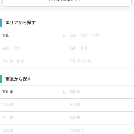
エリアから探す
富山
黒部・魚津・滑川
砺波・射水
高岡・氷見
小矢部・南砺
富山県その他
市区から探す
富山市
高岡市
魚津市
氷見市
滑川市
黒部市
砺波市
小矢部市