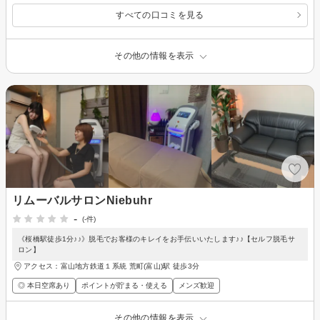
すべての口コミを見る
その他の情報を表示
リムーバルサロンNiebuhr
-
(-件)
《桜橋駅徒歩1分♪♪》脱毛でお客様のキレイをお手伝いいたします♪♪【セルフ脱毛サ
ロン】
アクセス：富山地方鉄道１系統 荒町(富山)駅 徒歩3分
◎ 本日空席あり
ポイントが貯まる・使える
メンズ歓迎
その他の情報を表示