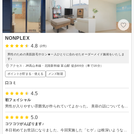
NONPLEX
4.8
(2件)
男性のための美肌脱毛サロン★一人ひとりに合わせたオーダーメイド施術をいたしま
す♪
アクセス：JR高山本線・北陸新幹線 富山駅 徒歩66分（車で16分）
ポイントが貯まる・使える
メンズ歓迎
口コミ
4.5
初フェイシャル
男性が入りやすい雰囲気が作られていてよかった。 美容の話についても、話してくださるので知らないことを教えて頂けた。
5.0
コツコツがんばります♪
本日初めてお世話になりました、今回実施した「ヒゲ」は根深いようなので、毎月通って少しずつ成果が上げられればいいなとおもっています。お店の雰囲気もよく清潔感あふれる空間でした！今回は21時からお世話になりましたが、夜遅くまでやっておられるのも大変助かりました♪