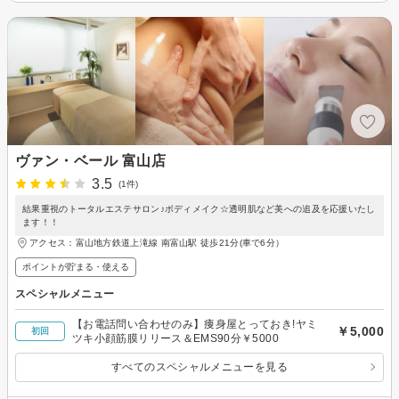
ヴァン・ベール 富山店
3.5
(1件)
結果重視のトータルエステサロン♪ボディメイク☆透明肌など美への追及を応援いたし
ます！！
アクセス：富山地方鉄道上滝線 南富山駅 徒歩21分(車で6分）
ポイントが貯まる・使える
スペシャルメニュー
【お電話問い合わせのみ】痩身屋とっておき!ヤミ
￥5,000
初回
ツキ小顔筋膜リリース＆EMS90分￥5000
すべてのスペシャルメニューを見る