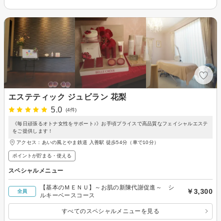
エステティック ジュビラン 花梨
5.0
(4件)
《毎日頑張るオトナ女性をサポート♪》お手頃プライスで高品質なフェイシャルエステ
をご提供します！
アクセス：あいの風とやま鉄道 入善駅 徒歩54分（車で10分）
ポイントが貯まる・使える
スペシャルメニュー
【基本のＭＥＮＵ】～お肌の新陳代謝促進～ シ
￥3,300
全員
ルキーベースコース
すべてのスペシャルメニューを見る