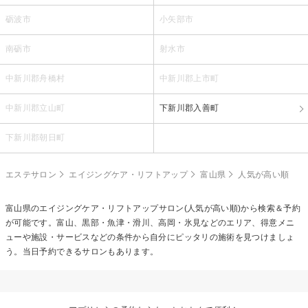
砺波市
小矢部市
南砺市
射水市
中新川郡舟橋村
中新川郡上市町
中新川郡立山町
下新川郡入善町
下新川郡朝日町
エステサロン
エイジングケア・リフトアップ
富山県
人気が高い順
富山県の
エイジングケア・リフトアップ
サロン(人気が高い順)から検索＆予約
が可能です。富山、黒部・魚津・滑川、高岡・氷見などのエリア、得意メニ
ューや施設・サービスなどの条件から自分にピッタリの施術を見つけましょ
う。当日予約できるサロンもあります。