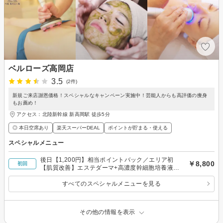
ベルローズ高岡店
3.5
(2件)
新規ご来店謝恩価格！スペシャルなキャンペーン実施中！芸能人からも高評価の痩身
もお薦め！
アクセス：北陸新幹線 新高岡駅 徒歩5分
◎ 本日空席あり
楽天スーパーDEAL
ポイントが貯まる・使える
スペシャルメニュー
後日【1,200円】相当ポイントバック／エリア初
￥8,800
初回
【肌質改善】エステダーマ+高濃度幹細胞培養液導
入★全顏1回60分
すべてのスペシャルメニューを見る
その他の情報を表示