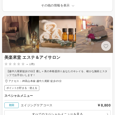
その他の情報を表示
美楽來堂 エステ＆アイサロン
-
(-件)
【越中八尾駅徒歩15分】癒し＋美の本格提供☆あなたのキレイを、確かな施術とスタ
ッフでお手伝いします！
アクセス：JR高山本線 越中八尾駅 徒歩15分
ポイントが貯まる・使える
スペシャルメニュー
￥8,800
エイジングケアコース
初回
すべてのスペシャルメニューを見る