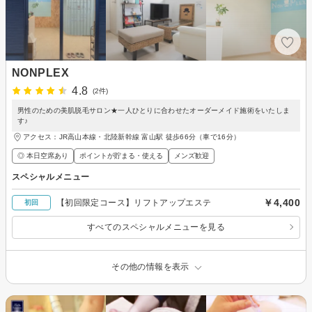
NONPLEX
4.8
(2件)
男性のための美肌脱毛サロン★一人ひとりに合わせたオーダーメイド施術をいたしま
す♪
アクセス：JR高山本線・北陸新幹線 富山駅 徒歩66分（車で16分）
◎ 本日空席あり
ポイントが貯まる・使える
メンズ歓迎
スペシャルメニュー
￥4,400
【初回限定コース】リフトアップエステ
初回
すべてのスペシャルメニューを見る
その他の情報を表示