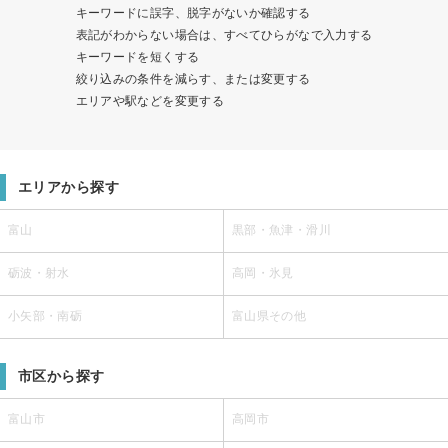
キーワードに誤字、脱字がないか確認する
表記がわからない場合は、すべてひらがなで入力する
キーワードを短くする
絞り込みの条件を減らす、または変更する
エリアや駅などを変更する
エリアから探す
富山
黒部・魚津・滑川
砺波・射水
高岡・氷見
小矢部・南砺
富山県その他
市区から探す
富山市
高岡市