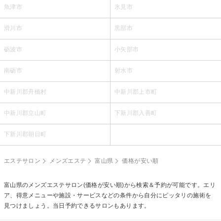
魚津市
氷見市
滑川市
黒部市
砺波市
小矢部市
南砺市
射水市
中新川郡舟橋村
中新川郡上市町
中新川郡立山町
下新川郡入善町
下新川郡朝日町
エステサロン
メンズエステ
富山県
価格が安い順
富山県の
メンズエステ
サロン(価格が安い順)から検索＆予約が可能です。エリ
ア、得意メニューや施設・サービスなどの条件から自分にピッタリの施術を
見つけましょう。当日予約できるサロンもあります。