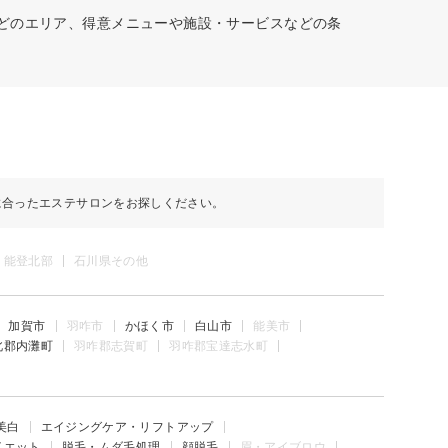
などのエリア、得意メニューや施設・サービスなどの条
に合ったエステサロンをお探しください。
能登北部
石川県その他
加賀市
羽咋市
かほく市
白山市
能美市
北郡内灘町
羽咋郡志賀町
羽咋郡宝達志水町
美白
エイジングケア・リフトアップ
イエット
脱毛・ムダ毛処理
顔脱毛
眉・アイブロウ