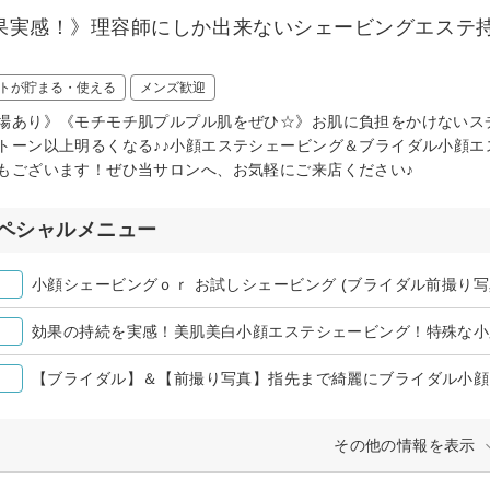
果実感！》理容師にしか出来ないシェービングエステ
！
トが貯まる・使える
メンズ歓迎
場あり》《モチモチ肌プルプル肌をぜひ☆》お肌に負担をかけないス
トーン以上明るくなる♪♪小顔エステシェービング＆ブライダル小顔
もございます！ぜひ当サロンへ、お気軽にご来店ください♪
ペシャルメニュー
小顔シェービングｏｒ お試しシェービング (ブライダル前撮り
効果の持続を実感！美肌美白小顔エステシェービング！特殊な小
その他の情報を表示