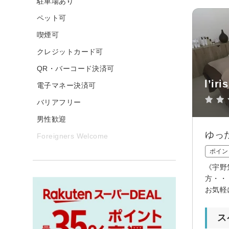
駐車場あり
ペット可
喫煙可
クレジットカード可
QR・バーコード決済可
l’iris
電子マネー決済可
バリアフリー
男性歓迎
ゆっ
Foreigners Welcome
ポイン
《宇野
方・・
お気軽
ス