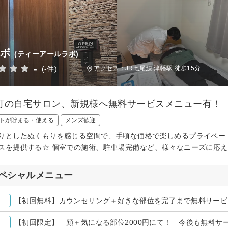
ラボ
(ティーアールラボ)
-
(-件)
アクセス：JR七尾線 津幡駅 徒歩15分
町の自宅サロン、新規様へ無料サービスメニュー有！
トが貯まる・使える
メンズ歓迎
りとしたぬくもりを感じる空間で、手頃な価格で楽しめるプライベー
スを提供する☆ 個室での施術、駐車場完備など、様々なニーズに応
ペシャルメニュー
【初回無料】カウンセリング＋好きな部位を完了まで無料サービ
【初回限定】 顔＋気になる部位2000円にて！ 今後も無料サ