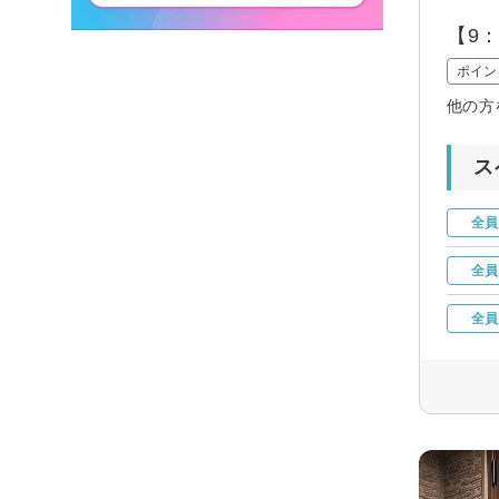
【9
ポイン
他の方
ス
全員
全員
全員