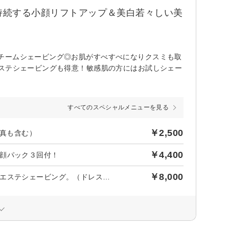
持続する小顔リフトアップ＆美白若々しい美
チームシェービング◎お肌がすべすべになりクスミも取
エステシェービングも得意！敏感肌の方にはお試しシェー
すべてのスペシャルメニューを見る
￥2,500
写真も含む）
￥4,400
顔パック３回付！
￥8,000
【ブライダル】＆【前撮り写真】指先まで綺麗にブライダル小顔エステシェービング。（ドレス映え）