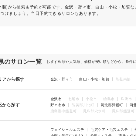
い順)から検索＆予約が可能です。金沢・野々市、白山・小松・加賀
見つけましょう。当日予約できるサロンもあります。
県のサロン一覧
おすすめ順や人気順、価格が安い順などから、条件
リアから探す
金沢・野々市
白山・小松・加賀
能登南部
金沢市
七尾市
小松市
輪島市
珠洲市
区から探す
野々市市
能美郡川北町
河北郡津幡町
河
鹿島郡中能登町
鳳珠郡穴水町
鳳珠郡能登町
フェイシャルエステ
毛穴ケア・毛穴エステ
小顔・骨気(コルギ)
ボディエステ
痩身・ダ