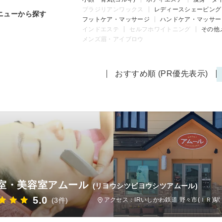
ブラジリアンワックス
レディースシェービング
ニューから探す
フットケア・マッサージ
ハンドケア・マッサー
インドエステ
セルフホワイトニング
その他
メンズ眉・アイブロウ
おすすめ順 (PR優先表示)
室・美容室アムール
(リヨウシツビヨウシツアムール)
5.0
(3件)
アクセス：IRいしかわ鉄道 野々市(ＩＲ)駅 