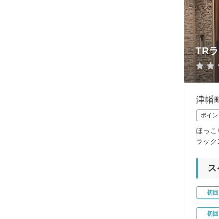
TR
津幡
ポイン
ほっこ
ラック
ス
初回
初回