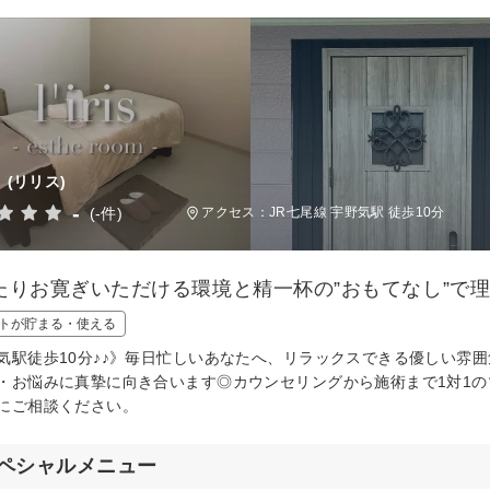
(リリス)
-
(-件)
アクセス：JR七尾線 宇野気駅 徒歩10分
たりお寛ぎいただける環境と精一杯の”おもてなし”で
トが貯まる・使える
気駅徒歩10分♪♪》毎日忙しいあなたへ、リラックスできる優しい雰
・お悩みに真摯に向き合います◎カウンセリングから施術まで1対1
にご相談ください。
ペシャルメニュー