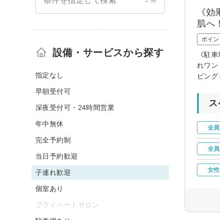
-
条件を指定して検索
件
《効
肌へ
ポイン
設備・サービスから探す
《駐車
れワン
指定なし
ビング
早朝受付可
ス
深夜受付可・24時間営業
年中無休
全員
完全予約制
全員
当日予約歓迎
女性
子連れ歓迎
個室あり
プライベートサロン