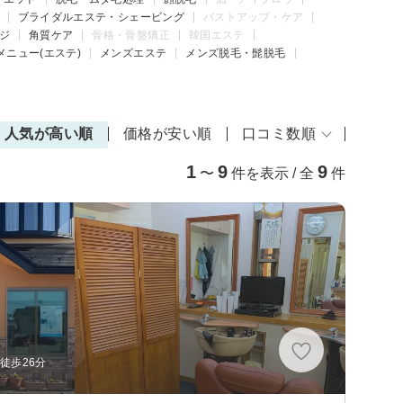
ブライダルエステ・シェービング
バストアップ・ケア
ジ
角質ケア
骨格・骨盤矯正
韓国エステ
メニュー(エステ)
メンズエステ
メンズ脱毛・髭脱毛
人気が高い順
価格が安い順
口コミ数順
1
9
9
〜
件を表示 / 全
件
徒歩26分