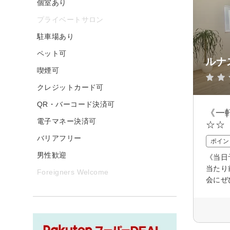
個室あり
プライベートサロン
駐車場あり
ペット可
ルナ
喫煙可
クレジットカード可
QR・バーコード決済可
《一
電子マネー決済可
☆☆
バリアフリー
ポイン
男性歓迎
《当日
当たり
Foreigners Welcome
会にぜ