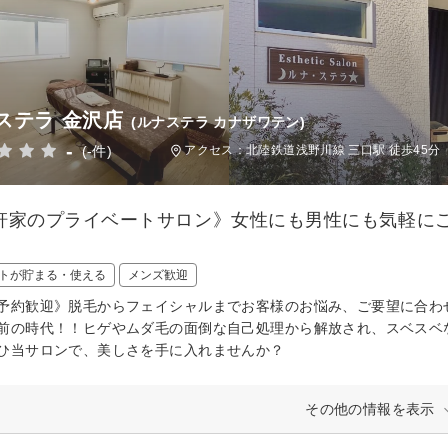
ステラ 金沢店
(ルナステラ カナザワテン)
-
(-件)
アクセス：北陸鉄道浅野川線 三口駅 徒歩45分
軒家のプライベートサロン》女性にも男性にも気軽に
トが貯まる・使える
メンズ歓迎
予約歓迎》脱毛からフェイシャルまでお客様のお悩み、ご要望に合わ
前の時代！！ヒゲやムダ毛の面倒な自己処理から解放され、スベスベ
ひ当サロンで、美しさを手に入れませんか？
その他の情報を表示