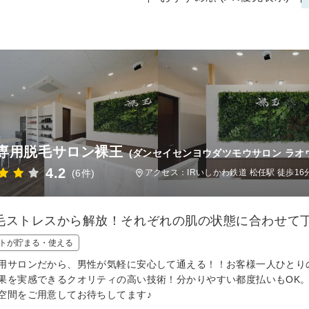
専用脱毛サロン裸王
(ダンセイセンヨウダツモウサロン ラオ
4.2
(6件)
アクセス：IRいしかわ鉄道 松任駅 徒歩16
毛ストレスから解放！それぞれの肌の状態に合わせて
トが貯まる・使える
用サロンだから、男性が気軽に安心して通える！！お客様一人ひとり
果を実感できるクオリティの高い技術！分かりやすい都度払いもOK
空間をご用意してお待ちしてます♪