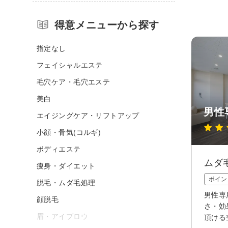
得意メニューから探す
指定なし
フェイシャルエステ
毛穴ケア・毛穴エステ
美白
男性
エイジングケア・リフトアップ
小顔・骨気(コルギ)
ボディエステ
ムダ
痩身・ダイエット
ポイン
脱毛・ムダ毛処理
男性専
顔脱毛
さ・効
眉・アイブロウ
頂ける