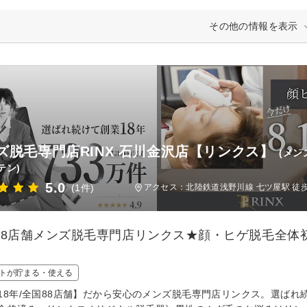
その他の情報を表示
ズ脱毛専門店RINX 石川金沢店【リンクス】
(メン
テン)
5.0
(1件)
アクセス：北陸鉄道浅野川線 七ツ屋駅 徒
88店舗メンズ脱毛専門店リンクス★顔・ヒゲ脱毛全体初
トが貯まる・使える
18年/全国88店舗】だから安心のメンズ脱毛専門店リンクス。選ば