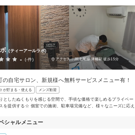
ラボ
(ティーアールラボ)
-
(-件)
アクセス：JR七尾線 津幡駅 徒歩15分
町の自宅サロン、新規様へ無料サービスメニュー有！
トが貯まる・使える
メンズ歓迎
りとしたぬくもりを感じる空間で、手頃な価格で楽しめるプライベー
スを提供する☆ 個室での施術、駐車場完備など、様々なニーズに応
ペシャルメニュー