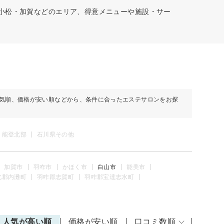
・小松・加賀などのエリア、得意メニューや施設・サー
気順、価格が安い順などから、条件に合ったエステサロンをお探
能登北部
石川県その他
加賀市
羽咋市
かほく市
白山市
能美市
北郡内灘町
羽咋郡志賀町
羽咋郡宝達志水町
人気が高い順
価格が安い順
口コミ数順