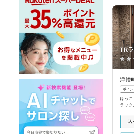
TR
津幡
ポイン
ほっこ
ラック
ス