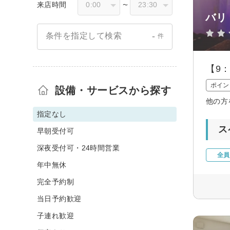
来店時間
〜
バリ
-
条件を指定して検索
件
【9
ポイン
設備・サービスから探す
他の方
指定なし
ス
早朝受付可
深夜受付可・24時間営業
全員
年中無休
完全予約制
当日予約歓迎
子連れ歓迎