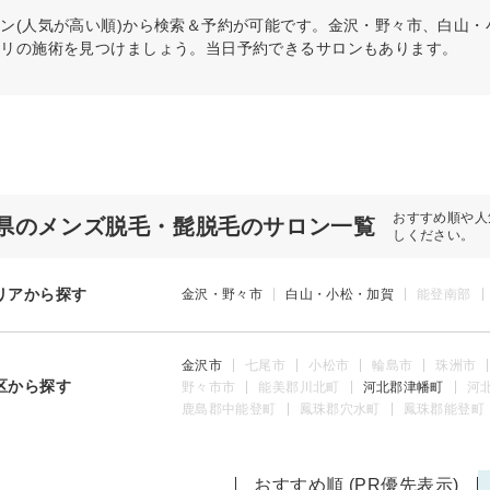
ン(人気が高い順)から検索＆予約が可能です。金沢・野々市、白山
タリの施術を見つけましょう。当日予約できるサロンもあります。
おすすめ順や人
県のメンズ脱毛・髭脱毛のサロン一覧
しください。
リアから探す
金沢・野々市
白山・小松・加賀
能登南部
金沢市
七尾市
小松市
輪島市
珠洲市
区から探す
野々市市
能美郡川北町
河北郡津幡町
河
鹿島郡中能登町
鳳珠郡穴水町
鳳珠郡能登町
おすすめ順 (PR優先表示)