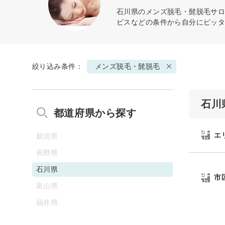
石川県の
メンズ脱毛・髭脱毛
サロ
ビスなどの条件から自分にピッ
絞り込み条件：
メンズ脱毛・髭脱毛
石川
都道府県から探す
エ
新潟県
長野県
石川県
市
富山県
福井県