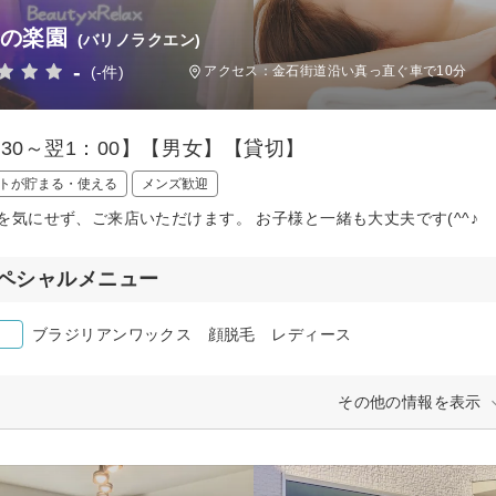
 の楽園
(バリノラクエン)
-
(-件)
アクセス：金石街道沿い真っ直ぐ車で10分
：30～翌1：00】【男女】【貸切】
トが貯まる・使える
メンズ歓迎
を気にせず、ご来店いただけます。 お子様と一緒も大丈夫です(^^♪
ペシャルメニュー
ブラジリアンワックス 顔脱毛 レディース
その他の情報を表示