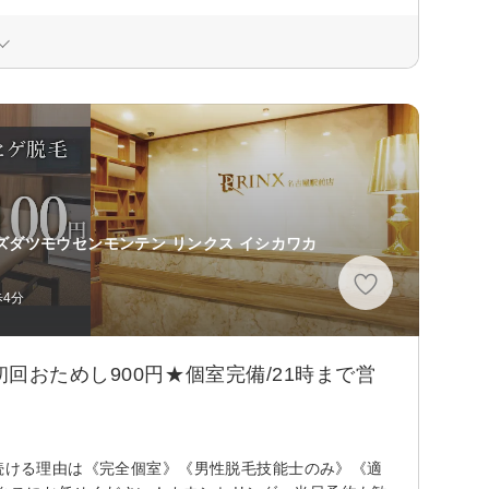
ズダツモウセンモンテン リンクス イシカワカ
歩4分
回おためし900円★個室完備/21時まで営
れ続ける理由は《完全個室》《男性脱毛技能士のみ》《適