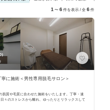
1
6
6
〜
件を表示 / 全
件
ウ)
分
丁寧に施術＜男性専用脱毛サロン＞
の肌質や毛質に合わせた施術をいたします。丁寧・速
。日々のストレスから離れ、ゆったりとリラックスして