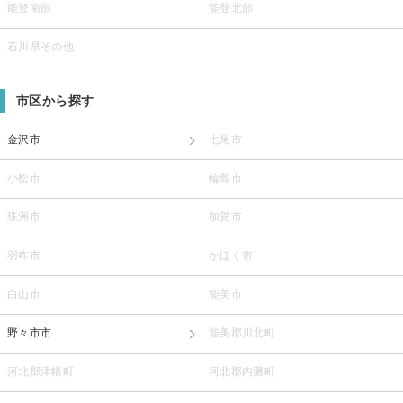
能登南部
能登北部
石川県その他
市区から探す
金沢市
七尾市
小松市
輪島市
珠洲市
加賀市
羽咋市
かほく市
白山市
能美市
野々市市
能美郡川北町
河北郡津幡町
河北郡内灘町