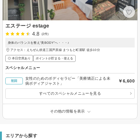
エステージ estage
4.8
(2件)
身体のバランスを整え“美BODY”へ・・・♪
アクセス：えちぜん鉄道三国芦原線 まつもと町屋駅 徒歩10分
◎ 本日空席あり
ポイントが貯まる・使える
スペシャルメニュー
女性のためのボディセラピー「美療矯正による未
￥6,600
初回
病ボディアジャスト」
すべてのスペシャルメニューを見る
その他の情報を表示
エリアから探す