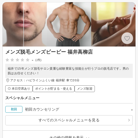
メンズ脱毛メンズビービー 福井高柳店
-
(-件)
福井で15年メンズ脱毛サロン貴重な経験豊富な技能士が行うプロの脱毛店です。男の
肌はお任せください！
アクセス：ハピラインふくい線 福井駅 車で20分
◎ 本日空席あり
ポイントが貯まる・使える
メンズ歓迎
スペシャルメニュー
-
初回カウンセリング
初回
すべてのスペシャルメニューを見る
その他の情報を表示