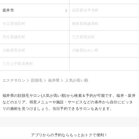
坂井市
吉田郡永平寺町
今立郡池田町
南条郡南越前町
丹生郡越前町
三方郡美浜町
大飯郡高浜町
大飯郡おおい町
三方上中郡若狭町
エステサロン
顔脱毛
福井県
人気が高い順
福井県の
顔脱毛
サロン(人気が高い順)から検索＆予約が可能です。福井・坂井
などのエリア、得意メニューや施設・サービスなどの条件から自分にピッタ
リの施術を見つけましょう。当日予約できるサロンもあります。
アプリからの予約ならもっとおトクで便利！