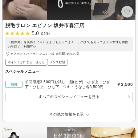
脱毛サロン エピノン 坂井市春江店
5.0
(19件)
《福井男子を美男子に☆》今よりもカッコよく、いつまでもカッコよく☆女性も男性
の半額でご利用可☆
アクセス：ハピラインふくい線 春江駅 徒歩20分
ポイントが貯まる・使える
メンズ歓迎
スペシャルメニュー
初回限定3,500円お試し 顔(ヒゲ)・ひざ上・ひざ
￥3,500
初回
下・ひじ上・ひじ下・ワキ・うなじ各3,500円
すべてのスペシャルメニューを見る
その他の情報を表示