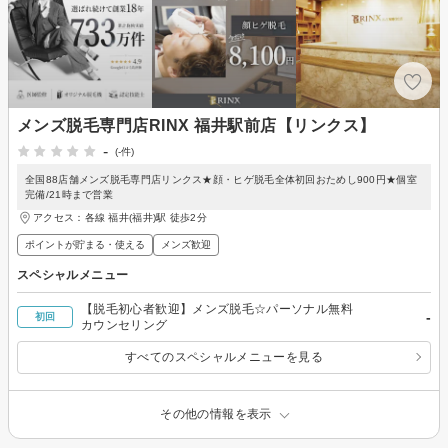
メンズ脱毛専門店RINX 福井駅前店【リンクス】
-
(-件)
全国88店舗メンズ脱毛専門店リンクス★顔・ヒゲ脱毛全体初回おためし900円★個室
完備/21時まで営業
アクセス：各線 福井(福井)駅 徒歩2分
ポイントが貯まる・使える
メンズ歓迎
スペシャルメニュー
【脱毛初心者歓迎】メンズ脱毛☆パーソナル無料
-
初回
カウンセリング
すべてのスペシャルメニューを見る
その他の情報を表示