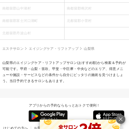
南都留郡山中湖村
南都留郡鳴沢村
南都留郡富士河口湖町
北都留郡小菅村
北都留郡丹波山村
エステサロン
エイジングケア・リフトアップ
山梨県
山梨県の
エイジングケア・リフトアップ
サロン(おすすめ順)から検索＆予約が
可能です。甲府・山梨・笛吹、甲斐・中巨摩・中央などのエリア、得意メニ
ューや施設・サービスなどの条件から自分にピッタリの施術を見つけましょ
う。当日予約できるサロンもあります。
アプリからの予約ならもっとおトクで便利！
はじめての方へ
お問い合わせ
ヘルプ
リリース情報
利用規約