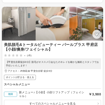
美肌脱毛&トータルビューティー パールプラス 甲府店
【小顔/痩身/フェイシャル】
-
(-件)
【甲斐住吉駅徒歩9分】脱毛がオススメ◎あなたのキレイを確かな施術とスタッフでお
手伝いいたします！
アクセス：JR身延線 甲斐住吉駅 徒歩9分
ポイントが貯まる・使える
スペシャルメニュー
新メニュー♪【小顔】小顔リフトアップ（フェイシ
￥3,980
初回
ャル）
すべてのスペシャルメニューを見る