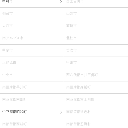
甲府市
富士吉田市
都留市
山梨市
大月市
韮崎市
南アルプス市
北杜市
甲斐市
笛吹市
上野原市
甲州市
中央市
西八代郡市川三郷町
南巨摩郡早川町
南巨摩郡身延町
南巨摩郡南部町
南巨摩郡富士川町
中巨摩郡昭和町
南都留郡道志村
南都留郡西桂町
南都留郡忍野村