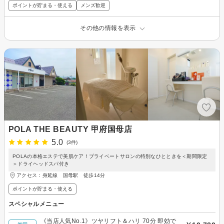
ポイントが貯まる・使える
メンズ歓迎
その他の情報を表示
POLA THE BEAUTY 甲府国母店
5.0
(3件)
POLAの本格エステで美肌ケア！プライベートサロンの特別なひとときを＜期間限定
＞ドライヘッドスパ付き
アクセス：身延線 国母駅 徒歩14分
ポイントが貯まる・使える
スペシャルメニュー
《当店人気No.1》ツヤリフト＆ハリ 70分 即効で