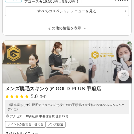
アコース★16,500円→9,800円！！
すべてのスペシャルメニューを見る
その他の情報を表示
メンズ脱毛スキンケア GOLD PLUS 甲府店
5.0
(2件)
《駐車場あり★》脱毛デビューの方も安心のお手頃価格☆憧れのツルツルスベスベボ
ディに♪
アクセス：JR身延線 甲斐住吉駅 徒歩22分
ポイントが貯まる・使える
メンズ歓迎
スペシャルメニュー