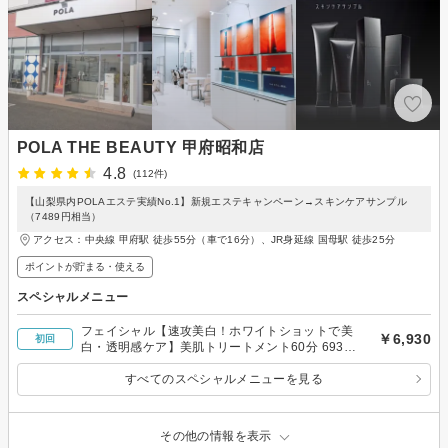
POLA THE BEAUTY 甲府昭和店
4.8
(112件)
【山梨県内POLAエステ実績No.1】新規エステキャンペーン→スキンケアサンプル
（7489円相当）
アクセス：中央線 甲府駅 徒歩55分（車で16分）、JR身延線 国母駅 徒歩25分
ポイントが貯まる・使える
スペシャルメニュー
フェイシャル【速攻美白！ホワイトショットで美
￥6,930
初回
白・透明感ケア】美肌トリートメント60分 6930
円
すべてのスペシャルメニューを見る
その他の情報を表示