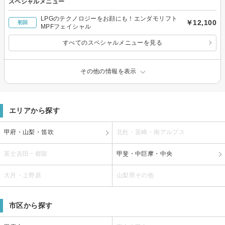
スペシャルメニュー
LPGのテクノロジーをお顔にも！エンダモリフト
￥12,100
初回
MPFフェイシャル
すべてのスペシャルメニューを見る
その他の情報を表示
エリアから探す
甲府・山梨・笛吹
北杜・韮崎・南アルプス
富士吉田・都留
甲斐・中巨摩・中央
大月・上野原
山梨県その他
市区から探す