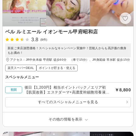
ベル ルミエール イオンモール甲府昭和店
3.8
(9件)
新規ご来店謝恩価格！スペシャルなキャンペーン実施中！芸能人からも高評価の痩身
もお薦め！
アクセス：JR中央本線 甲府駅 徒歩60分 （車で15分）、JR身延線 常永駅 徒歩15分
楽天スーパーDEAL
ポイントが貯まる・使える
スペシャルメニュー
後日【1,200円】相当ポイントバック／エリア初
￥8,800
初回
【肌質改善】エステダーマ+高濃度幹細胞培養液導
入★全顏1回60分
すべてのスペシャルメニューを見る
その他の情報を表示