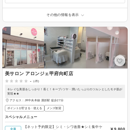
その他の情報を表示
美サロン アロンジェ甲府向町店
-
(-件)
キレイな美肌をしっかり！長く！キープ♪ツヤ・潤いたっぷりのツルンとしたモチ肌が
実現★★
アクセス：JR中央本線 酒折駅 徒歩27分
ポイントが貯まる・使える
メンズ歓迎
スペシャルメニュー
【ネット予約限定】シミ・シワ改善★シミ集中ケ
￥9,800
全員