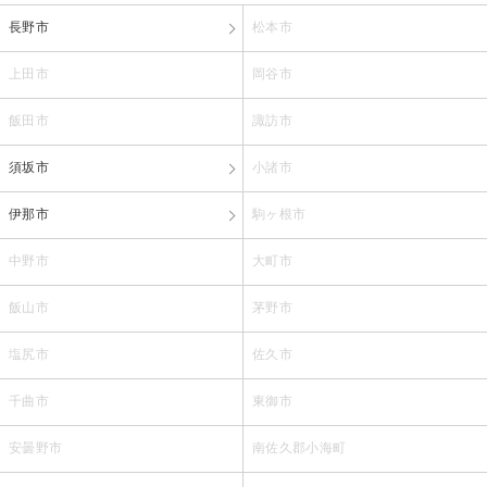
長野市
松本市
上田市
岡谷市
飯田市
諏訪市
須坂市
小諸市
伊那市
駒ヶ根市
中野市
大町市
飯山市
茅野市
塩尻市
佐久市
千曲市
東御市
安曇野市
南佐久郡小海町