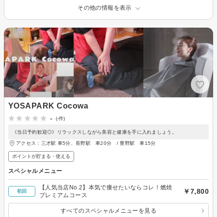
その他の情報を表示
YOSAPARK Cocowa
-
(-件)
《当日予約歓迎◎》リラックスしながら美容と健康を手に入れましょう。
アクセス：三才駅 車5分、長野駅 車20分 / 豊野駅 車15分
ポイントが貯まる・使える
スペシャルメニュー
【人気当店No.2】本気で痩せたいならコレ！燃焼
￥7,800
初回
プレミアムコース
すべてのスペシャルメニューを見る