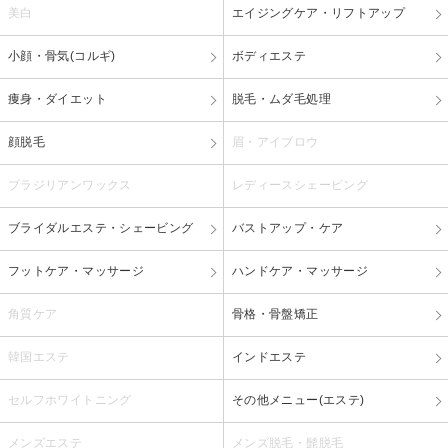
美白
エイジングケア・リフトアップ
小顔・骨気(コルギ)
ボディエステ
痩身・ダイエット
脱毛・ムダ毛処理
顔脱毛
眉・アイブロウ
ブラジリアンワックス
レディースシェービング
ブライダルエステ・シェービング
バストアップ・ケア
フットケア・マッサージ
ハンドケア・マッサージ
角質ケア
骨格・骨盤矯正
韓国エステ
インドエステ
セルフホワイトニング
その他メニュー(エステ)
メンズエステ
メンズ脱毛・髭脱毛