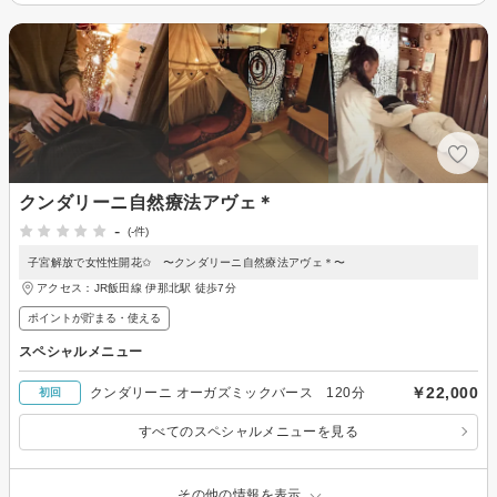
クンダリーニ自然療法アヴェ＊
-
(-件)
子宮解放で女性性開花✩ 〜クンダリーニ自然療法アヴェ＊〜
アクセス：JR飯田線 伊那北駅 徒歩7分
ポイントが貯まる・使える
スペシャルメニュー
￥22,000
クンダリーニ オーガズミックバース 120分
初回
すべてのスペシャルメニューを見る
その他の情報を表示