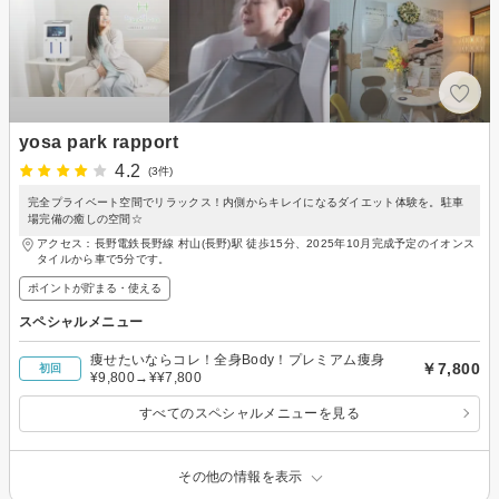
yosa park rapport
4.2
(3件)
完全プライベート空間でリラックス！内側からキレイになるダイエット体験を。駐車
場完備の癒しの空間☆
アクセス：長野電鉄長野線 村山(長野)駅 徒歩15分、2025年10月完成予定のイオンス
タイルから車で5分です。
ポイントが貯まる・使える
スペシャルメニュー
痩せたいならコレ！全身Body！プレミアム痩身
￥7,800
初回
¥9,800→¥¥7,800
すべてのスペシャルメニューを見る
その他の情報を表示