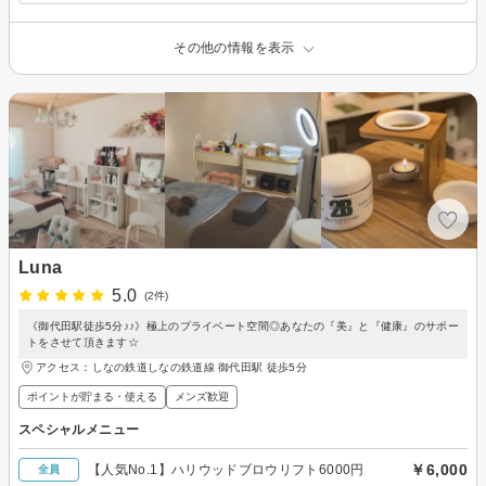
その他の情報を表示
Luna
5.0
(2件)
《御代田駅徒歩5分♪♪》極上のプライベート空間◎あなたの『美』と『健康』のサポー
トをさせて頂きます☆
アクセス：しなの鉄道しなの鉄道線 御代田駅 徒歩5分
ポイントが貯まる・使える
メンズ歓迎
スペシャルメニュー
￥6,000
【人気No.1】ハリウッドブロウリフト6000円
全員