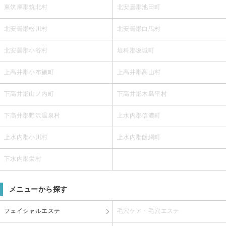
東筑摩郡筑北村
北安曇郡池田町
北安曇郡松川村
北安曇郡白馬村
北安曇郡小谷村
埴科郡坂城町
上高井郡小布施町
上高井郡高山村
下高井郡山ノ内町
下高井郡木島平村
下高井郡野沢温泉村
上水内郡信濃町
上水内郡小川村
上水内郡飯綱町
下水内郡栄村
メニューから探す
フェイシャルエステ
毛穴ケア・毛穴エステ