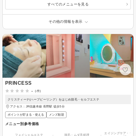
すべてのメニューを見る
その他の情報を表示
PRINCESS
-
(-件)
クリスティーナ(ハーブピーリング）をはじめ脱毛・セルフエステ
アクセス：JR信越本線 長野駅 徒歩5分
ポイントが貯まる・使える
メンズ歓迎
メニュー別参考価格
エイジングケア・リフ
フェイシャルエステ
脱毛・ムダ毛処理