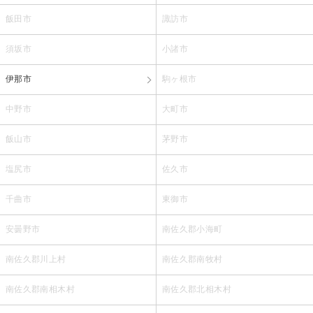
飯田市
諏訪市
須坂市
小諸市
伊那市
駒ヶ根市
中野市
大町市
飯山市
茅野市
塩尻市
佐久市
千曲市
東御市
安曇野市
南佐久郡小海町
南佐久郡川上村
南佐久郡南牧村
南佐久郡南相木村
南佐久郡北相木村