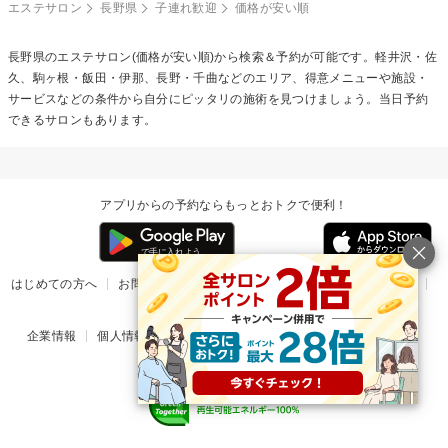
エステサロン
長野県
子連れ歓迎
価格が安い順
長野県のエステサロン(価格が安い順)から検索＆予約が可能です。軽井沢・佐
久、駒ヶ根・飯田・伊那、長野・千曲などのエリア、得意メニューや施設・
サービスなどの条件から自分にピッタリの施術を見つけましょう。当日予約
できるサロンもあります。
アプリからの予約ならもっとおトクで便利！
はじめての方へ
お問い合わせ
ヘルプ
リリース情報
利用規約
掲載ご希望のサロン様
企業情報
個人情報保護方針
楽天のサービス一覧
アプリ一覧
© Rakuten Group, Inc.