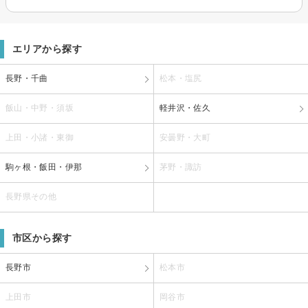
エリアから探す
長野・千曲
松本・塩尻
飯山・中野・須坂
軽井沢・佐久
上田・小諸・東御
安曇野・大町
駒ヶ根・飯田・伊那
茅野・諏訪
長野県その他
市区から探す
長野市
松本市
上田市
岡谷市