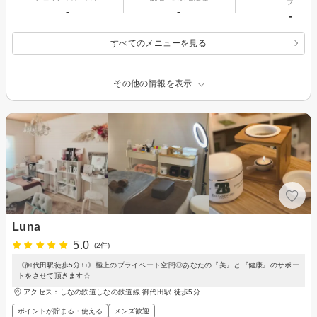
プ
-
-
-
すべてのメニューを見る
その他の情報を表示
Luna
5.0
(2件)
《御代田駅徒歩5分♪♪》極上のプライベート空間◎あなたの『美』と『健康』のサポー
トをさせて頂きます☆
アクセス：しなの鉄道しなの鉄道線 御代田駅 徒歩5分
ポイントが貯まる・使える
メンズ歓迎