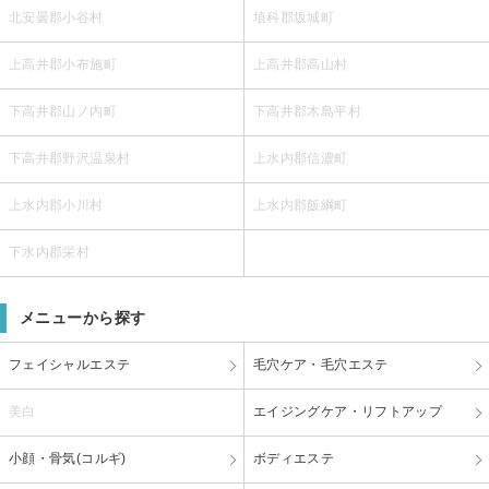
北安曇郡小谷村
埴科郡坂城町
上高井郡小布施町
上高井郡高山村
下高井郡山ノ内町
下高井郡木島平村
下高井郡野沢温泉村
上水内郡信濃町
上水内郡小川村
上水内郡飯綱町
下水内郡栄村
メニューから探す
フェイシャルエステ
毛穴ケア・毛穴エステ
美白
エイジングケア・リフトアップ
小顔・骨気(コルギ)
ボディエステ