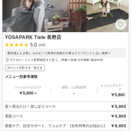
YOSAPARK Tiele 長野店
5.0
(1件)
最先端よもぎ蒸し ルルオンで身体の内側から整えてリバウンドしない身体へ
アクセス：ニトリ長野南店すぐ近く、JR篠ノ井線 川中島駅 徒歩20分
ポイントが貯まる・使える
メニュー別参考価格
エイジングケア・リフ
フェイシャルエステ
脱毛・ムダ毛処理
プ
￥5,800～
-
￥5,800～
￥5,800
楽々座るだけ！楽しぼりコース
￥5,800
美肌コース
￥8,800
産後ケア、妊活サポート、フェムケア (女性特有のお悩みに)