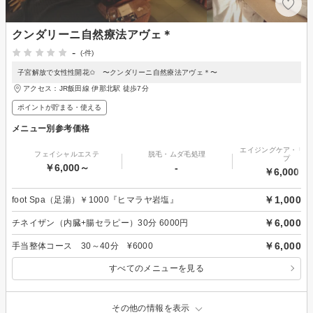
クンダリーニ自然療法アヴェ＊
-
(-件)
子宮解放で女性性開花✩ 〜クンダリーニ自然療法アヴェ＊〜
アクセス：JR飯田線 伊那北駅 徒歩7分
ポイントが貯まる・使える
メニュー別参考価格
エイジングケア・リフ
フェイシャルエステ
脱毛・ムダ毛処理
プ
￥6,000～
-
￥6,000～
￥1,000
foot Spa（足湯）￥1000『ヒマラヤ岩塩』
￥6,000
チネイザン（内臓+腸セラピー）30分 6000円
￥6,000
手当整体コース 30～40分 ¥6000
すべてのメニューを見る
その他の情報を表示