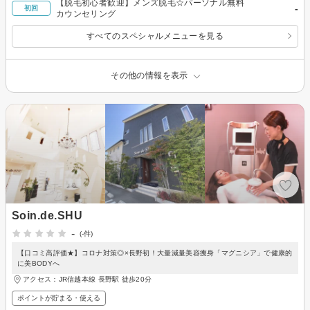
【脱毛初心者歓迎】メンズ脱毛☆パーソナル無料
-
初回
カウンセリング
すべてのスペシャルメニューを見る
その他の情報を表示
Soin.de.SHU
-
(-件)
【口コミ高評価★】コロナ対策◎×長野初！大量減量美容痩身「マグニシア」で健康的
に美BODYへ
アクセス：JR信越本線 長野駅 徒歩20分
ポイントが貯まる・使える