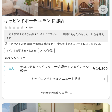
キャビンドボーテ エラン 伊那店
-
(-件)
《完全個室＆完全予約制★》極上のプライベート空間◎あなたのなりたい理想を叶え
ます♪
アクセス：JR飯田線 伊那市駅 徒歩15分、中央道小黒川スマートICより車で7分。
ポイントが貯まる・使える
メンズ歓迎
スペシャルメニュー
デコルテ＆ネックマッサージ15分＋フェイシャル
￥14,300
全員
60分
すべてのスペシャルメニューを見る
その他の情報を表示