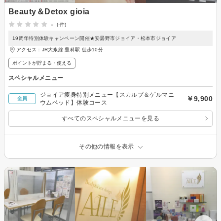
Beauty＆Detox gioia
-
(-件)
19周年特別体験キャンペーン開催★安曇野市ジョイア・松本市ジョイア
アクセス：JR大糸線 豊科駅 徒歩10分
ポイントが貯まる・使える
スペシャルメニュー
ジョイア痩身特別メニュー【スカルプ＆ゲルマニ
￥9,900
全員
ウムベッド】体験コース
すべてのスペシャルメニューを見る
その他の情報を表示