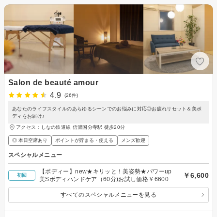
Salon de beauté amour
4.9
(26件)
あなたのライフスタイルのあらゆるシーンでのお悩みに対応◎お疲れリセット＆美ボ
ディをお届け♪
アクセス：しなの鉄道線 信濃国分寺駅 徒歩20分
◎ 本日空席あり
ポイントが貯まる・使える
メンズ歓迎
スペシャルメニュー
【ボディー】new★キリッと！美姿勢★パワーup
￥6,600
初回
美Sボディハンドケア（60分)お試し価格￥6600
すべてのスペシャルメニューを見る