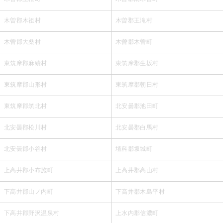
木曽郡木祖村
木曽郡王滝村
木曽郡大桑村
木曽郡木曽町
東筑摩郡麻績村
東筑摩郡生坂村
東筑摩郡山形村
東筑摩郡朝日村
東筑摩郡筑北村
北安曇郡池田町
北安曇郡松川村
北安曇郡白馬村
北安曇郡小谷村
埴科郡坂城町
上高井郡小布施町
上高井郡高山村
下高井郡山ノ内町
下高井郡木島平村
下高井郡野沢温泉村
上水内郡信濃町