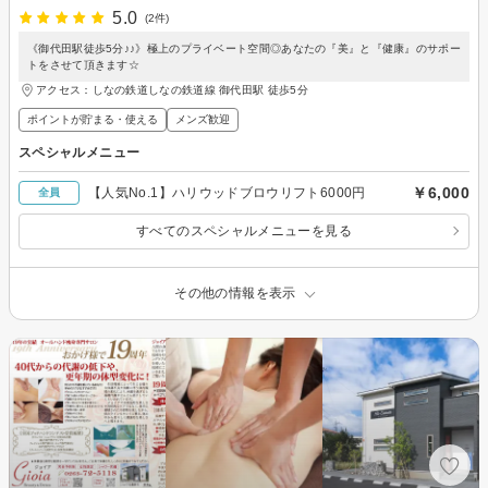
5.0
(2件)
《御代田駅徒歩5分♪♪》極上のプライベート空間◎あなたの『美』と『健康』のサポー
トをさせて頂きます☆
アクセス：しなの鉄道しなの鉄道線 御代田駅 徒歩5分
ポイントが貯まる・使える
メンズ歓迎
スペシャルメニュー
￥6,000
【人気No.1】ハリウッドブロウリフト6000円
全員
すべてのスペシャルメニューを見る
その他の情報を表示