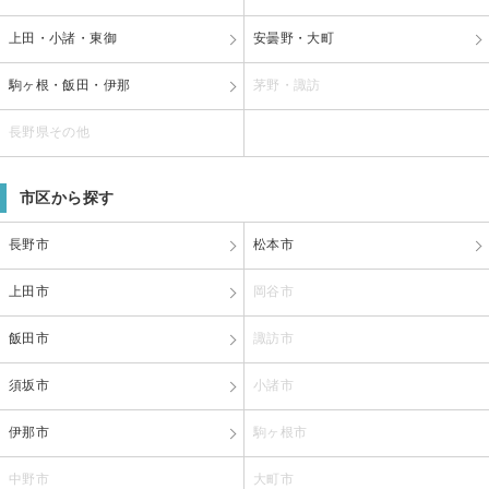
上田・小諸・東御
安曇野・大町
駒ヶ根・飯田・伊那
茅野・諏訪
長野県その他
市区から探す
長野市
松本市
上田市
岡谷市
飯田市
諏訪市
須坂市
小諸市
伊那市
駒ヶ根市
中野市
大町市