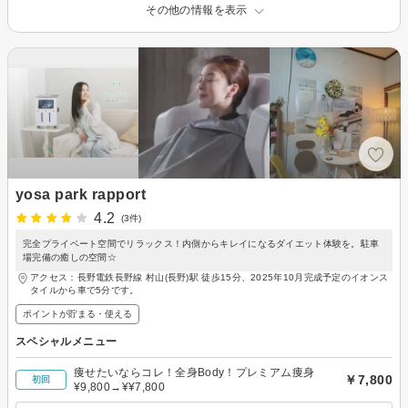
その他の情報を表示
yosa park rapport
4.2
(3件)
完全プライベート空間でリラックス！内側からキレイになるダイエット体験を。駐車
場完備の癒しの空間☆
アクセス：長野電鉄長野線 村山(長野)駅 徒歩15分、2025年10月完成予定のイオンス
タイルから車で5分です。
ポイントが貯まる・使える
スペシャルメニュー
痩せたいならコレ！全身Body！プレミアム痩身
￥7,800
初回
¥9,800→¥¥7,800