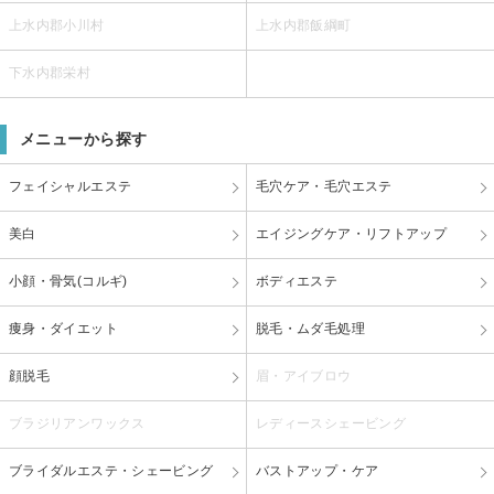
上水内郡小川村
上水内郡飯綱町
下水内郡栄村
メニューから探す
フェイシャルエステ
毛穴ケア・毛穴エステ
美白
エイジングケア・リフトアップ
小顔・骨気(コルギ)
ボディエステ
痩身・ダイエット
脱毛・ムダ毛処理
顔脱毛
眉・アイブロウ
ブラジリアンワックス
レディースシェービング
ブライダルエステ・シェービング
バストアップ・ケア