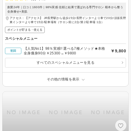
創業24年｜口コミ1600件｜98%実感 信頼と結果で選ばれる専門サロン 根本から整う
全身痩せ×美肌
アクセス：【アクセス】 JR長野駅から徒歩15分/長野インターより車で20分/須坂長野
東インターより車で15分/駐車場有（サロン前に2台/第２駐車場 1台）
ポイントが貯まる・使える
スペシャルメニュー
【人気No1】98％実感!! 選べる7種メソッド★本格
￥9,800
初回
全身痩身90分￥25300→￥9800
すべてのスペシャルメニューを見る
その他の情報を表示