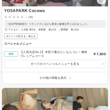
YOSAPARK Cocowa
-
(-件)
《当日予約歓迎◎》リラックスしながら美容と健康を手に入れましょう。
アクセス：三才駅 車5分、長野駅 車20分 / 豊野駅 車15分
ポイントが貯まる・使える
スペシャルメニュー
【人気当店No.2】本気で痩せたいならコレ！燃焼
￥7,800
初回
プレミアムコース
すべてのスペシャルメニューを見る
その他の情報を表示