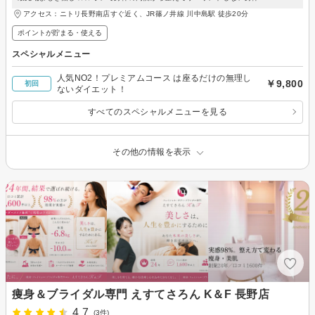
アクセス：ニトリ長野南店すぐ近く、JR篠ノ井線 川中島駅 徒歩20分
ポイントが貯まる・使える
スペシャルメニュー
人気NO2！プレミアムコース は座るだけの無理し
￥9,800
初回
ないダイエット！
すべてのスペシャルメニューを見る
その他の情報を表示
痩身＆ブライダル専門 えすてさろん K＆F 長野店
4.7
(3件)