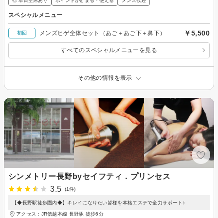
◎ 本日空席あり
ポイントが貯まる・使える
メンズ歓迎
スペシャルメニュー
￥5,500
メンズヒゲ全体セット（あご＋あご下＋鼻下）
初回
すべてのスペシャルメニューを見る
その他の情報を表示
シンメトリー長野byセイフティ．プリンセス
3.5
(1件)
【◆長野駅徒歩圏内◆】キレイになりたい皆様を本格エステで全力サポート♪
アクセス：JR信越本線 長野駅 徒歩6分