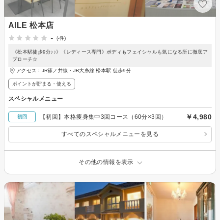
AILE 松本店
-
(-件)
《松本駅徒歩9分♪♪》《レディース専門》ボディもフェイシャルも気になる所に徹底ア
プローチ☆
アクセス：JR篠ノ井線・JR大糸線 松本駅 徒歩9分
ポイントが貯まる・使える
スペシャルメニュー
￥4,980
【初回】本格痩身集中3回コース（60分×3回）
初回
すべてのスペシャルメニューを見る
その他の情報を表示