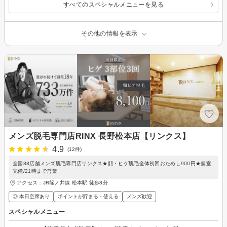
すべてのスペシャルメニューを見る
その他の情報を表示
メンズ脱毛専門店RINX 長野松本店【リンクス】
4.9
(12件)
全国88店舗メンズ脱毛専門店リンクス★顔・ヒゲ脱毛全体初回おためし900円★個室
完備/21時まで営業
アクセス：JR篠ノ井線 松本駅 徒歩8分
◎ 本日空席あり
ポイントが貯まる・使える
メンズ歓迎
スペシャルメニュー