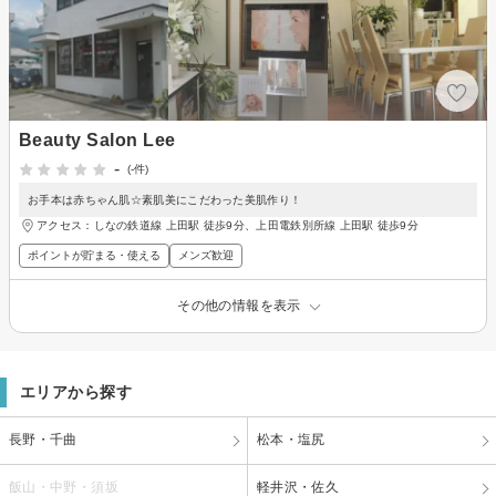
Beauty Salon Lee
-
(-件)
お手本は赤ちゃん肌☆素肌美にこだわった美肌作り！
アクセス：しなの鉄道線 上田駅 徒歩9分、上田電鉄別所線 上田駅 徒歩9分
ポイントが貯まる・使える
メンズ歓迎
その他の情報を表示
エリアから探す
長野・千曲
松本・塩尻
飯山・中野・須坂
軽井沢・佐久