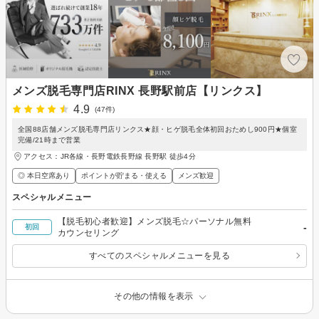
メンズ脱毛専門店RINX 長野駅前店【リンクス】
4.9
(47件)
全国88店舗メンズ脱毛専門店リンクス★顔・ヒゲ脱毛全体初回おためし900円★個室
完備/21時まで営業
アクセス：JR各線・長野電鉄長野線 長野駅 徒歩4分
◎ 本日空席あり
ポイントが貯まる・使える
メンズ歓迎
スペシャルメニュー
【脱毛初心者歓迎】メンズ脱毛☆パーソナル無料
-
初回
カウンセリング
すべてのスペシャルメニューを見る
その他の情報を表示