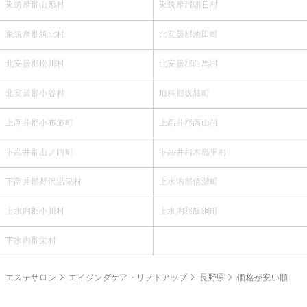
東筑摩郡山形村
東筑摩郡朝日村
東筑摩郡筑北村
北安曇郡池田町
北安曇郡松川村
北安曇郡白馬村
北安曇郡小谷村
埴科郡坂城町
上高井郡小布施町
上高井郡高山村
下高井郡山ノ内町
下高井郡木島平村
下高井郡野沢温泉村
上水内郡信濃町
上水内郡小川村
上水内郡飯綱町
下水内郡栄村
エステサロン
エイジングケア・リフトアップ
長野県
価格が安い順