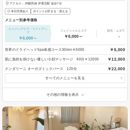
アクセス：JR飯田線 伊那北駅 徒歩7分
◎ 本日空席あり
ポイントが貯まる・使える
メニュー別参考価格
エイジングケア・リフトアッ
フェイシャルエステ
脱毛・ムダ毛処
プ
￥6,000～
-
￥6,000～
￥6,000
世界のドライヘッドSpa体感コース30min￥6000
￥12,000
肌に負担を掛けない優しい小顔マッサージ 60分￥12000
￥22,000
クンダリーニ オーガズミックバース 120分
すべてのメニューを見る
その他の情報を表示