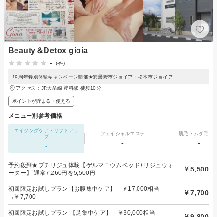
Beauty＆Detox gioia
-
(-件)
19周年特別体験キャンペーン開催★安曇野市ジョイア・松本市ジョイア
アクセス：JR大糸線 豊科駅 徒歩10分
ポイントが貯まる・使える
メニュー別参考価格
エイジングケア・リフトアッ
フェイシャルエステ
脱毛・ムダ毛処
プ
-
-
-
予約殺到★プチリジュ体験【ゲルマニウムベッド+リジュウォ
￥5,500
ーター】 通常7,260円を5,500円
初回限定お試しプラン【お腹集中ケア】 ￥17,000相当
￥7,700
→￥7,700
初回限定お試しプラン 【足集中ケア】 ￥30,000相当
￥9,800