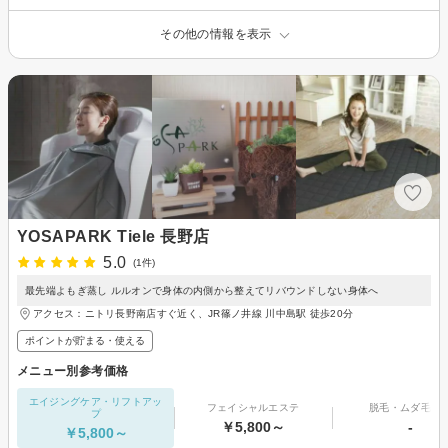
その他の情報を表示
YOSAPARK Tiele 長野店
5.0
(1件)
最先端よもぎ蒸し ルルオンで身体の内側から整えてリバウンドしない身体へ
アクセス：ニトリ長野南店すぐ近く、JR篠ノ井線 川中島駅 徒歩20分
ポイントが貯まる・使える
メニュー別参考価格
エイジングケア・リフトアッ
フェイシャルエステ
脱毛・ムダ毛処
プ
￥5,800～
-
￥5,800～