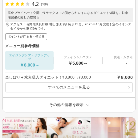
4.2
(3件)
完全プライベート空間でリラックス！内側からキレイになるダイエット体験を。駐車
場完備の癒しの空間☆
アクセス：長野電鉄長野線 村山(長野)駅 徒歩15分、2025年10月完成予定のイオンス
タイルから車で5分です。
ポイントが貯まる・使える
メニュー別参考価格
エイジングケア・リフトアッ
フェイシャルエステ
脱毛・ムダ毛処
プ
￥5,800～
-
￥8,000～
￥8,000
楽しぼり＋水素吸入ダイエット！¥8,800→¥8,000
すべてのメニューを見る
その他の情報を表示