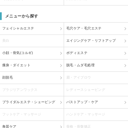
メニューから探す
フェイシャルエステ
毛穴ケア・毛穴エステ
美白
エイジングケア・リフトアップ
小顔・骨気(コルギ)
ボディエステ
痩身・ダイエット
脱毛・ムダ毛処理
顔脱毛
眉・アイブロウ
ブラジリアンワックス
レディースシェービング
ブライダルエステ・シェービング
バストアップ・ケア
フットケア・マッサージ
ハンドケア・マッサージ
角質ケア
骨格・骨盤矯正