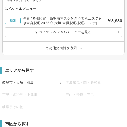
ポイントが貯まる・使える
スペシャルメニュー
先着7名様限定！高密着マスク付き☆美肌エステ付
￥3,980
初回
き全身脱毛VIO込◎[大垣/全員脱毛/脱毛/エステ]
すべてのスペシャルメニューを見る
その他の情報を表示
エリアから探す
岐阜市・大垣・羽島
美濃加茂・関・各務原
可児・多治見・中津川
高山・飛騨・下呂
岐阜県その他
市区から探す