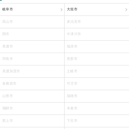
岐阜市
大垣市
高山市
多治見市
関市
中津川市
美濃市
瑞浪市
羽島市
恵那市
美濃加茂市
土岐市
各務原市
可児市
山県市
瑞穂市
飛騨市
本巣市
郡上市
下呂市