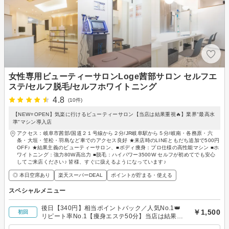
女性専用ビューティーサロンLoge茜部サロン セルフエ
ステ/セルフ脱毛/セルフホワイトニング
4.8
(10件)
【NEW⭐OPEN】気楽に行けるビューティーサロン【当店は結果重視🔥】業界"最高水
準"マシン導入店
アクセス：岐阜市茜部/国道２１号線から２分/JR岐阜駅から５分/岐南・各務原・六
条・大垣・笠松・羽島など車でのアクセス良好 ★来店時のLINEともだち追加で500円
OFF♪ ★結果主義のビューティーサロン、■ボディ痩身：プロ仕様の高性能マシン ■ホ
ワイトニング：強力80W高出力 ■脱毛：ハイパワー3500W セルフが初めてでも安心
してご来店ください♪ 皆様、すぐに扱えるようになっています♪
◎ 本日空席あり
楽天スーパーDEAL
ポイントが貯まる・使える
スペシャルメニュー
後日【340円】相当ポイントバック／人気No.1👑
￥1,500
初回
リピート率No.1【痩身エステ50分】当店は結果重
視◎落ちにくい脂肪も効率的に焼燃♪