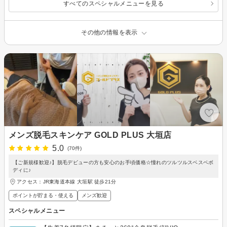
すべてのスペシャルメニューを見る
その他の情報を表示
メンズ脱毛スキンケア GOLD PLUS 大垣店
5.0
(70件)
【ご新規様歓迎♪】脱毛デビューの方も安心のお手頃価格☆憧れのツルツルスベスベボ
ディに♪
アクセス：JR東海道本線 大垣駅 徒歩21分
ポイントが貯まる・使える
メンズ歓迎
スペシャルメニュー