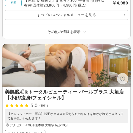
【先着7名様限定】まるっと360°全身脱毛(顔VIO
￥4,980
初回
有)初回体験23,800円→4,980円(税込）
すべてのスペシャルメニューを見る
その他の情報を表示
美肌脱毛&トータルビューティー パールプラス 大垣店
【小顔/痩身/フェイシャル】
5.0
(80件)
【クレジットカード可◎】脱毛がオススメ◎あなたのキレイを確かな施術とスタッフ
でお手伝いいたします！
アクセス：JR東海道本線 大垣駅 徒歩29分