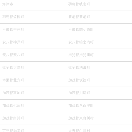
海津市
羽島郡岐南町
羽島郡笠松町
養老郡養老町
不破郡垂井町
不破郡関ケ原町
安八郡神戸町
安八郡輪之内町
安八郡安八町
揖斐郡揖斐川町
揖斐郡大野町
揖斐郡池田町
本巣郡北方町
加茂郡坂祝町
加茂郡富加町
加茂郡川辺町
加茂郡七宗町
加茂郡八百津町
加茂郡白川町
加茂郡東白川村
可児郡御嵩町
大野郡白川村