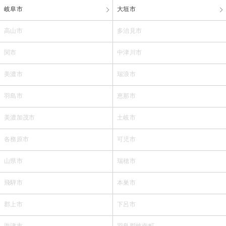
岐阜市
大垣市
高山市
多治見市
関市
中津川市
美濃市
瑞浪市
羽島市
恵那市
美濃加茂市
土岐市
各務原市
可児市
山県市
瑞穂市
飛騨市
本巣市
郡上市
下呂市
海津市
羽島郡岐南町