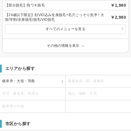
￥1,980
【部分脱毛】両ワキ脱毛
【24歳以下限定】顔VIO込み全身脱毛+毛穴ごっそり洗浄！大
￥2,980
垣/学割/全身脱毛/脱毛/VIO脱毛
すべてのメニューを見る
その他の情報を表示
エリアから探す
岐阜市・大垣・羽島
美濃加茂・関・各務原
可児・多治見・中津川
高山・飛騨・下呂
岐阜県その他
市区から探す