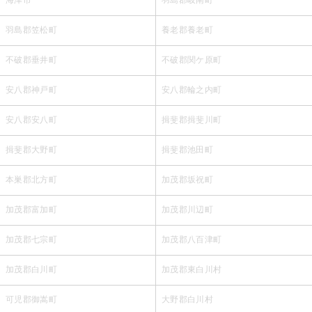
羽島郡笠松町
養老郡養老町
不破郡垂井町
不破郡関ケ原町
安八郡神戸町
安八郡輪之内町
安八郡安八町
揖斐郡揖斐川町
揖斐郡大野町
揖斐郡池田町
本巣郡北方町
加茂郡坂祝町
加茂郡富加町
加茂郡川辺町
加茂郡七宗町
加茂郡八百津町
加茂郡白川町
加茂郡東白川村
可児郡御嵩町
大野郡白川村