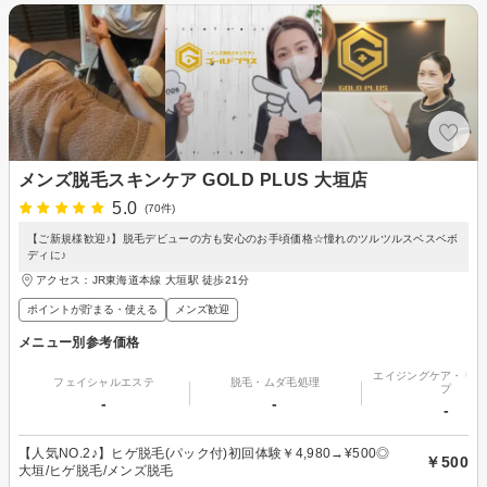
メンズ脱毛スキンケア GOLD PLUS 大垣店
5.0
(70件)
【ご新規様歓迎♪】脱毛デビューの方も安心のお手頃価格☆憧れのツルツルスベスベボ
ディに♪
アクセス：JR東海道本線 大垣駅 徒歩21分
ポイントが貯まる・使える
メンズ歓迎
メニュー別参考価格
エイジングケア・リフ
フェイシャルエステ
脱毛・ムダ毛処理
プ
-
-
-
【人気NO.2♪】ヒゲ脱毛(パック付)初回体験￥4,980→¥500◎
￥500
大垣/ヒゲ脱毛/メンズ脱毛