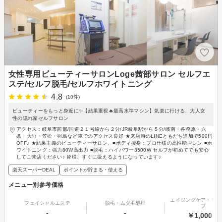
女性専用ビューティーサロンLoge茜部サロン セルフエ
ステ/セルフ脱毛/セルフホワイトニング
4.8
(10件)
ビューティーをもっと身近に✨【結果重視🔥最高水準マシン】気楽に行ける、大人女
性の隠れ家セルフサロン
アクセス：岐阜市茜部/国道２１号線から２分/JR岐阜駅から５分/岐南・各務原・六
条・大垣・笠松・羽島など車でのアクセス良好 ★来店時のLINEともだち追加で500円
OFF♪ ★結果主義のビューティーサロン、■ボディ痩身：プロ仕様の高性能マシン ■ホ
ワイトニング：強力80W高出力 ■脱毛：ハイパワー3500W セルフが初めてでも安心
してご来店ください♪ 皆様、すぐに扱えるようになっています♪
楽天スーパーDEAL
ポイントが貯まる・使える
メニュー別参考価格
エイジングケア・リフ
フェイシャルエステ
脱毛・ムダ毛処理
プ
-
-
￥1,000～