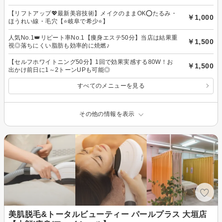
【リフトアップ💖最新美容技術】メイクのままOK⭕たるみ・
￥1,000
ほうれい線・毛穴【⭐岐阜で希少⭐】
人気No.1👑リピート率No.1【痩身エステ50分】当店は結果重
￥1,500
視◎落ちにくい脂肪も効率的に焼燃♪
【セルフホワイトニング50分】1回で効果実感する80W！お
￥1,500
出かけ前日に1～2トーンUPも可能◎
すべてのメニューを見る
その他の情報を表示
美肌脱毛&トータルビューティー パールプラス 大垣店