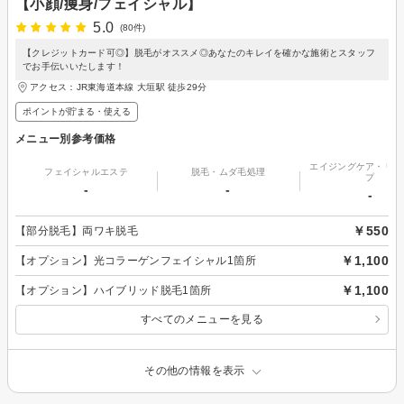
【小顔/痩身/フェイシャル】
5.0
(80件)
【クレジットカード可◎】脱毛がオススメ◎あなたのキレイを確かな施術とスタッフ
でお手伝いいたします！
アクセス：JR東海道本線 大垣駅 徒歩29分
ポイントが貯まる・使える
メニュー別参考価格
エイジングケア・リフ
フェイシャルエステ
脱毛・ムダ毛処理
プ
-
-
-
￥550
【部分脱毛】両ワキ脱毛
￥1,100
【オプション】光コラーゲンフェイシャル1箇所
￥1,100
【オプション】ハイブリッド脱毛1箇所
すべてのメニューを見る
その他の情報を表示