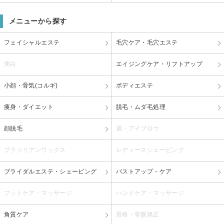
メニューから探す
フェイシャルエステ
毛穴ケア・毛穴エステ
美白
エイジングケア・リフトアップ
小顔・骨気(コルギ)
ボディエステ
痩身・ダイエット
脱毛・ムダ毛処理
顔脱毛
眉・アイブロウ
ブラジリアンワックス
レディースシェービング
ブライダルエステ・シェービング
バストアップ・ケア
フットケア・マッサージ
ハンドケア・マッサージ
角質ケア
骨格・骨盤矯正