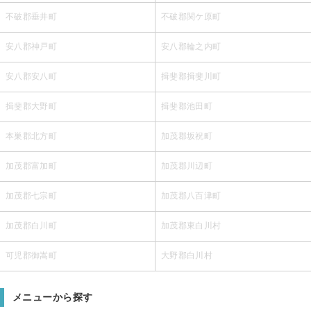
不破郡垂井町
不破郡関ケ原町
安八郡神戸町
安八郡輪之内町
安八郡安八町
揖斐郡揖斐川町
揖斐郡大野町
揖斐郡池田町
本巣郡北方町
加茂郡坂祝町
加茂郡富加町
加茂郡川辺町
加茂郡七宗町
加茂郡八百津町
加茂郡白川町
加茂郡東白川村
可児郡御嵩町
大野郡白川村
メニューから探す