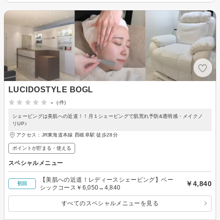
LUCIDOSTYLE BOGL
-
(-件)
シェービングは美肌への近道！！月１シェービングで肌荒れ予防&透明感・メイクノ
リUP♪
アクセス：JR東海道本線 西岐阜駅 徒歩28分
ポイントが貯まる・使える
スペシャルメニュー
【美肌への近道！レディースシェービング】ベー
￥4,840
初回
シックコース￥6,050→4,840
すべてのスペシャルメニューを見る