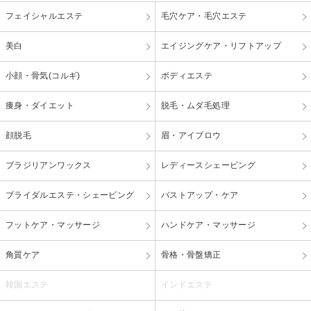
フェイシャルエステ
毛穴ケア・毛穴エステ
美白
エイジングケア・リフトアップ
小顔・骨気(コルギ)
ボディエステ
痩身・ダイエット
脱毛・ムダ毛処理
顔脱毛
眉・アイブロウ
ブラジリアンワックス
レディースシェービング
ブライダルエステ・シェービング
バストアップ・ケア
フットケア・マッサージ
ハンドケア・マッサージ
角質ケア
骨格・骨盤矯正
韓国エステ
インドエステ