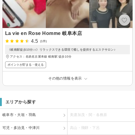
La vie en Rose Homme 岐阜本店
4.5
(1件)
《岐南駅徒歩10分♪♪》リラックスできる環境で癒しを提供するエステサロン♪
アクセス：名鉄名古屋本線 岐南駅 徒歩10分
ポイントが貯まる・使える
その他の情報を表示
エリアから探す
岐阜市・大垣・羽島
美濃加茂・関・各務原
可児・多治見・中津川
高山・飛騨・下呂