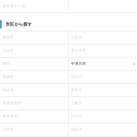
岐阜県その他
市区から探す
岐阜市
大垣市
高山市
多治見市
関市
中津川市
美濃市
瑞浪市
羽島市
恵那市
美濃加茂市
土岐市
各務原市
可児市
山県市
瑞穂市