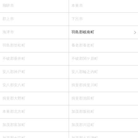
飛騨市
本巣市
郡上市
下呂市
海津市
羽島郡岐南町
羽島郡笠松町
養老郡養老町
不破郡垂井町
不破郡関ケ原町
安八郡神戸町
安八郡輪之内町
安八郡安八町
揖斐郡揖斐川町
揖斐郡大野町
揖斐郡池田町
本巣郡北方町
加茂郡坂祝町
加茂郡富加町
加茂郡川辺町
加茂郡七宗町
加茂郡八百津町