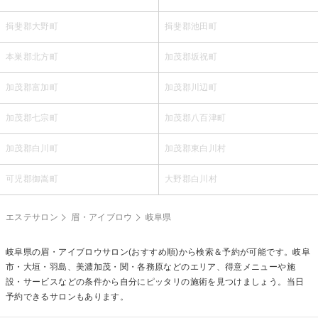
揖斐郡大野町
揖斐郡池田町
本巣郡北方町
加茂郡坂祝町
加茂郡富加町
加茂郡川辺町
加茂郡七宗町
加茂郡八百津町
加茂郡白川町
加茂郡東白川村
可児郡御嵩町
大野郡白川村
エステサロン
眉・アイブロウ
岐阜県
岐阜県の
眉・アイブロウ
サロン(おすすめ順)から検索＆予約が可能です。岐阜
市・大垣・羽島、美濃加茂・関・各務原などのエリア、得意メニューや施
設・サービスなどの条件から自分にピッタリの施術を見つけましょう。当日
予約できるサロンもあります。