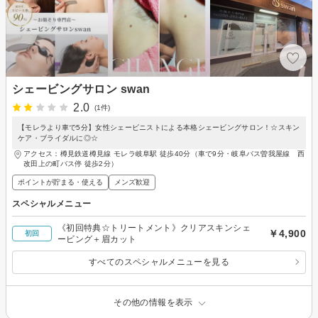
シェービングサロン swan
2.0
(1件)
【モレラより車で5分】女性シェービニストによる本格シェービングサロン！☆スキン
ケア・ブライダルに◎☆
アクセス：樽見鉄道樽見線 モレラ岐阜駅 徒歩40分（車で9分・岐阜バス曽我屋線 西
改田上の町バス停 徒歩2分）
ポイントが貯まる・使える
メンズ歓迎
スペシャルメニュー
《初回特典☆トリートメント》クリアスキンシェ
￥4,900
初回
ービング＋眉カット
すべてのスペシャルメニューを見る
その他の情報を表示