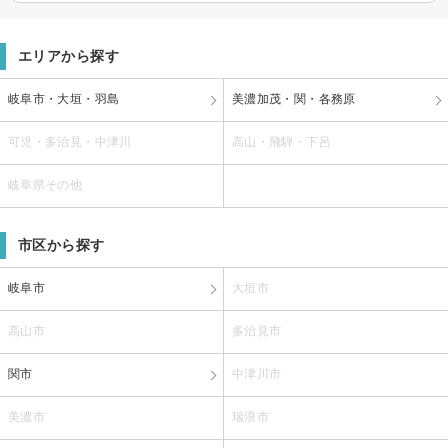
エリアから探す
岐阜市・大垣・羽島
美濃加茂・関・各務原
可児・多治見・中津川
高山・飛騨・下呂
岐阜県その他
市区から探す
岐阜市
大垣市
高山市
多治見市
関市
中津川市
美濃市
瑞浪市