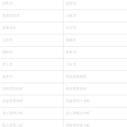
羽島市
恵那市
美濃加茂市
土岐市
各務原市
可児市
山県市
瑞穂市
飛騨市
本巣市
郡上市
下呂市
海津市
羽島郡岐南町
羽島郡笠松町
養老郡養老町
不破郡垂井町
不破郡関ケ原町
安八郡神戸町
安八郡輪之内町
安八郡安八町
揖斐郡揖斐川町