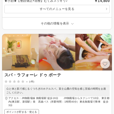
￥14,800
★小顔★【整顔矯正×頭整】むくみスッキリ♪
すべてのメニューを見る
その他の情報を表示
スパ・ラフォーレ ドゥ ボーテ
-
(-件)
心と体と肌で感じるくつろぎのホテルスパ。富士山麓の空気を感じ至福の時間をお過
ごしください。
アクセス：JR御殿場線 御殿場駅 徒歩16分 JR御殿場からタクシーで10分、東京都
内(東京駅、新宿駅）発 高速バス（所要時間：1時間40分）東名御殿場で降車 徒歩
3分
ポイントが貯まる・使える