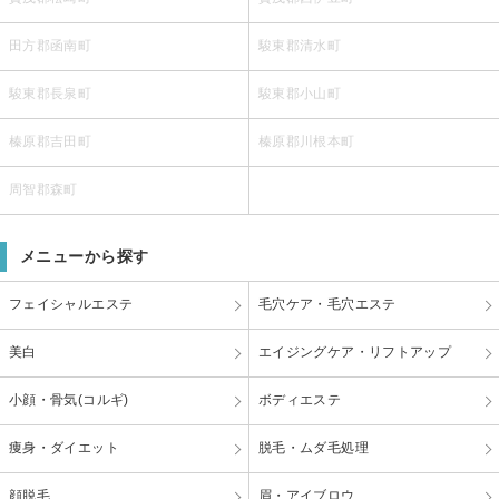
田方郡函南町
駿東郡清水町
駿東郡長泉町
駿東郡小山町
榛原郡吉田町
榛原郡川根本町
周智郡森町
メニューから探す
フェイシャルエステ
毛穴ケア・毛穴エステ
美白
エイジングケア・リフトアップ
小顔・骨気(コルギ)
ボディエステ
痩身・ダイエット
脱毛・ムダ毛処理
顔脱毛
眉・アイブロウ