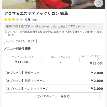
アロマ＆エステティックサロン 癒薫
3.5
(5件)
静岡市葵区本通八丁目☆40歳以上の方に人気！たるみケア専門サロン☆
アクセス：静岡鉄道静岡清水線 新静岡駅 徒歩24分 本通八丁目ラペック静岡バス停徒
歩1分
ポイントが貯まる・使える
メニュー別参考価格
エイジングケア・リフ
フェイシャルエステ
脱毛・ムダ毛処理
プ
￥11,000～
-
￥36,000～
￥2,000
【オプション】炭酸パック
￥2,000
【オプション】部分マッサージ
￥3,000
【オプション】ハンドマッサージ
すべてのメニューを見る