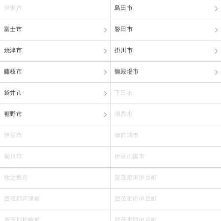
伊東市
島田市
富士市
磐田市
焼津市
掛川市
藤枝市
御殿場市
袋井市
下田市
裾野市
湖西市
伊豆市
御前崎市
菊川市
伊豆の国市
牧之原市
賀茂郡東伊豆町
賀茂郡河津町
賀茂郡南伊豆町
賀茂郡松崎町
賀茂郡西伊豆町