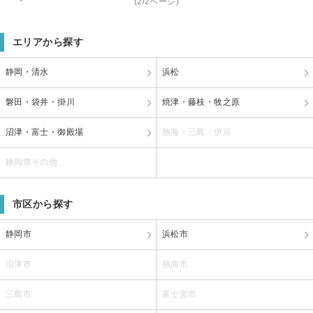
(2/2ページ)
エリアから探す
静岡・清水
浜松
磐田・袋井・掛川
焼津・藤枝・牧之原
沼津・富士・御殿場
熱海・三島・伊豆
静岡県その他
市区から探す
静岡市
浜松市
沼津市
熱海市
三島市
富士宮市