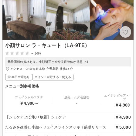
小顔サロン ラ・キュート（LA-9TE）
-
(-件)
元看護師の資格あり。小顔矯正と全身美容整体が得意です
アクセス：JR東海道本線 弁天島駅 徒歩15分
◎ 本日空席あり
ポイントが貯まる・使える
メニュー別参考価格
エイジングケア・リフ
フェイシャルエステ
脱毛・ムダ毛処理
プ
￥4,900～
-
￥4,900～
￥4,900
【シミケア15分取り放題】シミケア
￥5,000
たるみを改善し小顔へフェイスラインスッキリ筋膜リリース