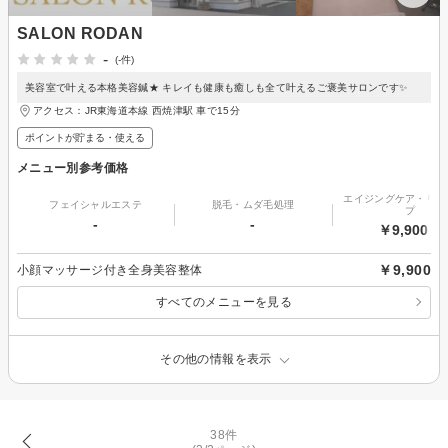
SALON RODAN
-
(-件)
美容室で叶える本格美容鍼★ キレイも健康も癒しも全て叶えるご褒美サロンです✨
アクセス：JR東海道本線 西焼津駅 車で15分
ポイントが貯まる・使える
メニュー別参考価格
エイジングケア・リフ
フェイシャルエステ
脱毛・ムダ毛処理
プ
-
-
￥9,900～
￥9,900
小顔マッサージ付き全身美容整体
すべてのメニューを見る
その他の情報を表示
38件