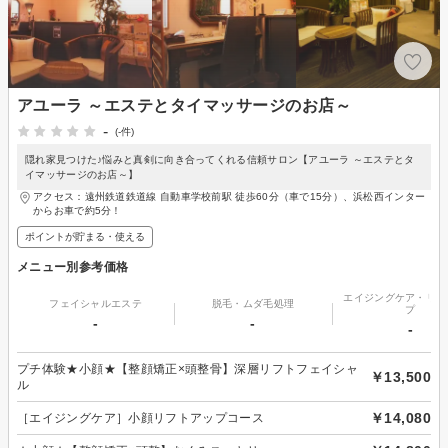
アユーラ ～エステとタイマッサージのお店～
-
(-件)
隠れ家見つけた♪悩みと真剣に向き合ってくれる信頼サロン【アユーラ ～エステとタ
イマッサージのお店～】
アクセス：遠州鉄道鉄道線 自動車学校前駅 徒歩60分（車で15分）、浜松西インター
からお車で約5分！
ポイントが貯まる・使える
メニュー別参考価格
エイジングケア・リフ
フェイシャルエステ
脱毛・ムダ毛処理
プ
-
-
-
プチ体験★小顔★【整顔矯正×頭整骨】深層リフトフェイシャ
￥13,500
ル
￥14,080
［エイジングケア］小顔リフトアップコース