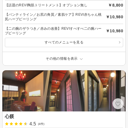
￥8,800
【話題のREVI陶肌トリートメント】オプション無し
【パンティライン／お尻の角質／素肌ケア】REVI赤ちゃん桃
￥10,980
尻ハーブピーリング
【二の腕のザラつき／赤みの改善】REVIすべすべ二の腕ハー
￥10,980
ブピーリング
すべてのメニューを見る
その他の情報を表示
心躾
4.5
(4件)