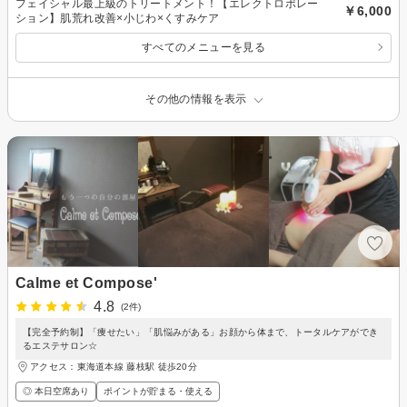
フェイシャル最上級のトリートメント！【エレクトロポレー
￥6,000
ション】肌荒れ改善×小じわ×くすみケア
すべてのメニューを見る
その他の情報を表示
Calme et Compose'
4.8
(2件)
【完全予約制】「痩せたい」「肌悩みがある」お顔から体まで、トータルケアができ
るエステサロン☆
アクセス：東海道本線 藤枝駅 徒歩20分
◎ 本日空席あり
ポイントが貯まる・使える