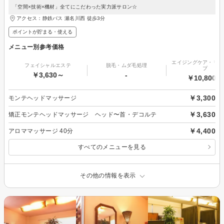
「空間×技術×機材」全てにこだわった実力派サロン☆
アクセス：静鉄バス 瀬名川西 徒歩3分
ポイントが貯まる・使える
メニュー別参考価格
エイジングケア・リフ
フェイシャルエステ
脱毛・ムダ毛処理
プ
￥3,630～
-
￥10,800～
￥3,300
モンテヘッドマッサージ
￥3,630
矯正モンテヘッドマッサージ ヘッド〜首・デコルテ
￥4,400
アロママッサージ 40分
すべてのメニューを見る
その他の情報を表示