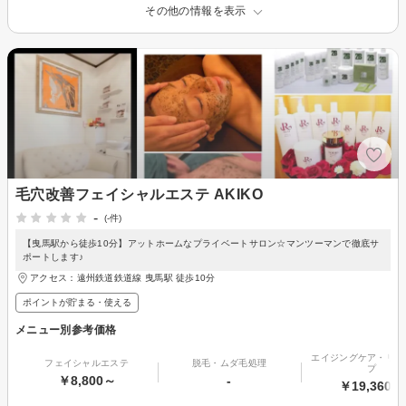
その他の情報を表示
毛穴改善フェイシャルエステ AKIKO
-
(-件)
【曳馬駅から徒歩10分】アットホームなプライベートサロン☆マンツーマンで徹底サ
ポートします♪
アクセス：遠州鉄道鉄道線 曳馬駅 徒歩10分
ポイントが貯まる・使える
メニュー別参考価格
エイジングケア・リフ
フェイシャルエステ
脱毛・ムダ毛処理
プ
￥8,800～
-
￥19,360～