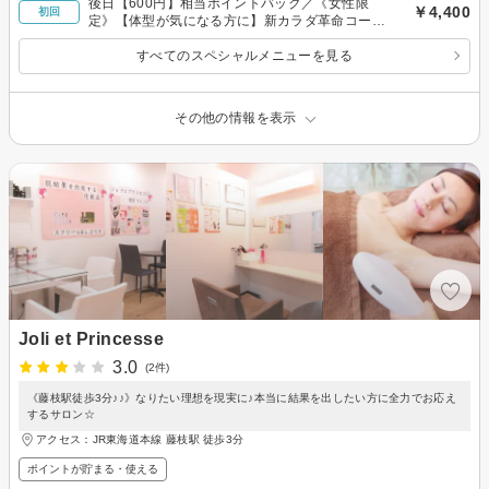
後日【600円】相当ポイントバック／《女性限
￥4,400
初回
定》【体型が気になる方に】新カラダ革命コース
（全身）たっぷり90分の実績多数あり☆
すべてのスペシャルメニューを見る
その他の情報を表示
Joli et Princesse
3.0
(2件)
《藤枝駅徒歩3分♪♪》なりたい理想を現実に♪本当に結果を出したい方に全力でお応え
するサロン☆
アクセス：JR東海道本線 藤枝駅 徒歩3分
ポイントが貯まる・使える