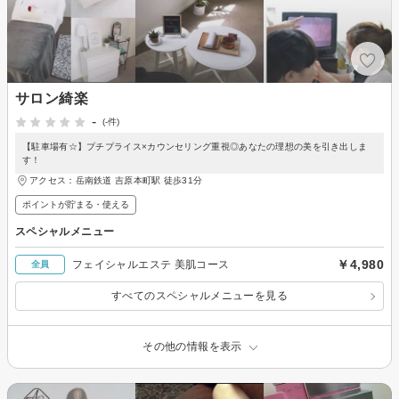
サロン綺楽
-
(-件)
【駐車場有☆】プチプライス×カウンセリング重視◎あなたの理想の美を引き出しま
す！
アクセス：岳南鉄道 吉原本町駅 徒歩31分
ポイントが貯まる・使える
スペシャルメニュー
￥4,980
フェイシャルエステ 美肌コース
全員
すべてのスペシャルメニューを見る
その他の情報を表示