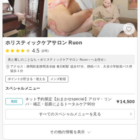
ホリスティックケアサロン Ruon
4.5
(2件)
美と癒しのことなら＜ホリスティックケアサロン Ruon＞へお任せ♪
アクセス：静岡鉄道静岡清水線 春日町駅 徒歩57分、静鉄バス．大谷小学校前バス停
徒歩１分
ポイントが貯まる・使える
メンズ歓迎
スペシャルメニュー
ネット予約限定【おまかせspecial】アロマ・リン
￥14,500
初回
パ・補正・筋膜によるトータルケア90分
すべてのスペシャルメニューを見る
その他の情報を表示