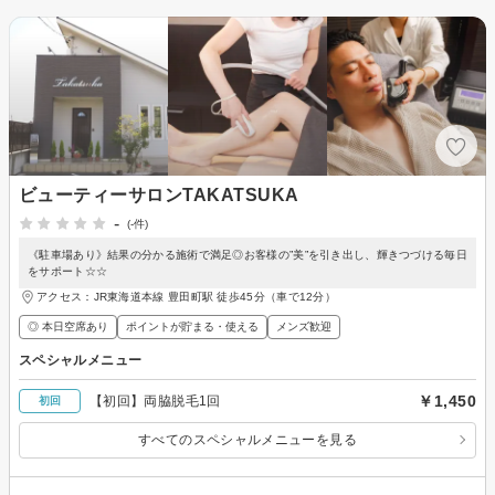
ビューティーサロンTAKATSUKA
-
(-件)
《駐車場あり》結果の分かる施術で満足◎お客様の”美”を引き出し、輝きつづける毎日
をサポート☆☆
アクセス：JR東海道本線 豊田町駅 徒歩45分（車で12分）
◎ 本日空席あり
ポイントが貯まる・使える
メンズ歓迎
スペシャルメニュー
￥1,450
【初回】両脇脱毛1回
初回
すべてのスペシャルメニューを見る