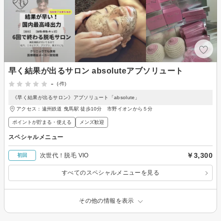
早く結果が出るサロン absoluteアブソリュート
-
(-件)
《早く結果が出るサロン》アブソリュート「absolute」
アクセス：遠州鉄道 曳馬駅 徒歩10分 市野イオンから５分
ポイントが貯まる・使える
メンズ歓迎
スペシャルメニュー
￥3,300
次世代！脱毛 VIO
初回
すべてのスペシャルメニューを見る
その他の情報を表示