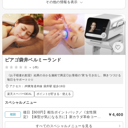
その他の情報を表示
ピアゴ袋井ベルミーランド
-
(-件)
《お子様連れ歓迎》結果の分かる施術で満足◎お客様の”美”を引き出し、輝きつづける
毎日をサポート☆☆
アクセス：JR東海道本線 袋井駅 徒歩19分
楽天スーパーDEAL
ポイントが貯まる・使える
スペシャルメニュー
後日【600円】相当ポイントバック／《女性限
￥4,400
初回
定》【体型が気になる方に】新カラダ革命コース
（全身）たっぷり90分の実績多数あり☆
すべてのスペシャルメニューを見る