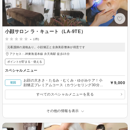
小顔サロン ラ・キュート（LA-9TE）
-
(-件)
元看護師の資格あり。小顔矯正と全身美容整体が得意です
アクセス：JR東海道本線 弁天島駅 徒歩15分
ポイントが貯まる・使える
スペシャルメニュー
お顔の大きさ・たるみ・むくみ・ゆがみケア！小
￥9,000
初回
顔矯正プレミアムコース（カウンセリング30分あ
り）
すべてのスペシャルメニューを見る
その他の情報を表示