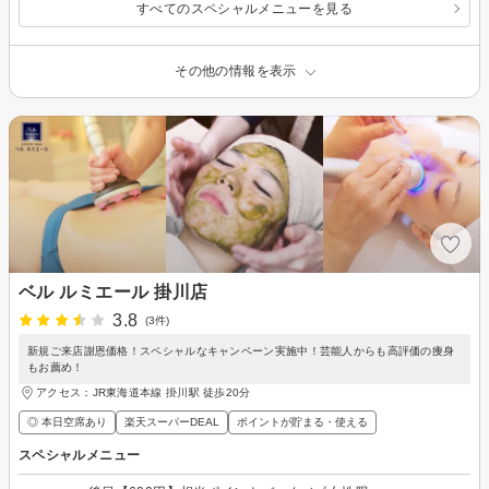
すべてのスペシャルメニューを見る
その他の情報を表示
ベル ルミエール 掛川店
3.8
(3件)
新規ご来店謝恩価格！スペシャルなキャンペーン実施中！芸能人からも高評価の痩身
もお薦め！
アクセス：JR東海道本線 掛川駅 徒歩20分
◎ 本日空席あり
楽天スーパーDEAL
ポイントが貯まる・使える
スペシャルメニュー