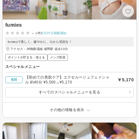
fumies
-
(-件)
5月25日掲載開始
fumiesで美しく、健やかに、心から笑顔を！
アクセス：JR御殿場線 裾野駅 徒歩10分
ポイントが貯まる・使える
メンズ歓迎
スペシャルメニュー
【初めての美肌ケア】エクセルージュフェイシャ
￥5,170
初回
ル 約40分 ¥5,500→¥5,170
すべてのスペシャルメニューを見る
その他の情報を表示