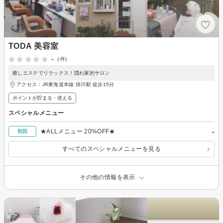
TODA 美容室
-
(-件)
癒しエステでリラックス！隠れ家的サロン
アクセス：JR東海道本線 掛川駅 徒歩15分
ポイントが貯まる・使える
スペシャルメニュー
-
★ALLメニュー 20%OFF★
初回
すべてのスペシャルメニューを見る
その他の情報を表示