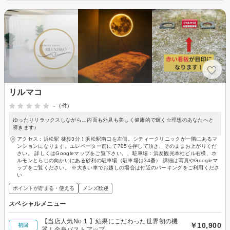
リルマコ
-
(-件)
ゆったりリラックスしながら…内面も外見も美しく健康的で輝く☆理想のあなたへと
導きます♪
アクセス：浜松駅 徒歩3分！浜松駅南口を左側。シティークリニックが一階にあるマ
ンションになります。エレベーター前にて705を押して頂き、そのままお上がりくだ
さい。 詳しくはGoogleマップをご覧下さい。、駐車場：浜友観光本社ビル右横、ホ
ルモンとらじの向かいにある砂利の駐車場（駐車場は34番） 詳細は写真やGoogleマ
ップをご覧ください。 ※大きい車でお越しの場合は付近のパーキングをご利用くださ
い
ポイントが貯まる・使える
メンズ歓迎
スペシャルメニュー
【当店人気No.1 】結果にこだわった世界初の機
￥10,900
初回
器！全身バストアップ