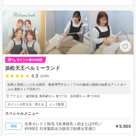
浜松天王ベルミーランド
4.9
(15件)
結果と美肌にこだわる脱毛・痩身専門サロン！プロの施術と納得の結果をアットホー
ムな遠鉄ストア店内で♪
アクセス：遠州鉄道 曳馬駅から 車で7分、浜松駅から 車で20分
ポイントが貯まる・使える
メンズ歓迎
スペシャルメニュー
全身セレクト脱毛【全身脱毛＋顔またはVIO／
￥5,500
初回
¥5500】日本製高出力脱毛で効果を実感◎