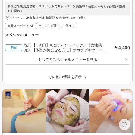
新規ご来店謝恩価格！スペシャルなキャンペーン実施中！芸能人からも高評価の痩身
もお薦め！
アクセス：JR東海道本線 舞阪駅 徒歩40分（車で8分）
楽天スーパーDEAL
ポイントが貯まる・使える
スペシャルメニュー
後日【600円】相当ポイントバック／《女性限
￥4,400
初回
定》【体型が気になる方に】新カラダ革命コース
（全身）たっぷり90分の実績多数あり☆
すべてのスペシャルメニューを見る
その他の情報を表示