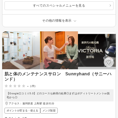
すべてのスペシャルメニューを見る
その他の情報を表示
肌と体のメンテナンスサロン Sunnyhand（サニーハ
ンド）
-
(-件)
【Google口コミ☆5.0】どのコースも納得の結果◎まずはボディトリートメントor脱
毛から◎
アクセス：遠州鉄道 上島駅 徒歩31分
ポイントが貯まる・使える
メンズ歓迎