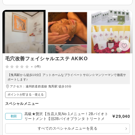
毛穴改善フェイシャルエステ AKIKO
-
(-件)
【曳馬駅から徒歩10分】アットホームなプライベートサロン☆マンツーマンで徹底サ
ポートします♪
アクセス：遠州鉄道鉄道線 曳馬駅 徒歩10分
ポイントが貯まる・使える
スペシャルメニュー
高級★贅沢【当店人気No.1メニュー！2Bバイオト
￥29,040
初回
リートメント【旧2Bバイオプランタ トリートメ
すべてのスペシャルメニューを見る