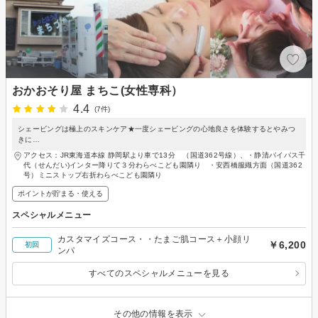
おかおそり屋 まちこ(女性専科）
4.4
(7件)
シェービングは極上のスキンケア★一度シェービングの心地良さを体験するとやみつ
きに…
アクセス：JR東海道本線 静岡駅より車で13分 （国道362号線）、・静清バイパス千
代（せんだい)インター降りて３分わらべこども園隣り ・安西橋服織方面（国道362
号）ミニストップ右折わらべこども園隣り
ポイントが貯まる・使える
スペシャルメニュー
カスタマイズコース・・たまご肌コース＋小顔リ
￥6,200
初回
ンパ
すべてのスペシャルメニューを見る
その他の情報を表示