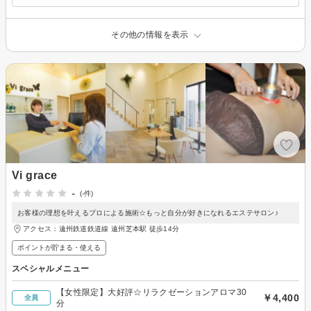
その他の情報を表示
Vi grace
-
(-件)
お客様の理想を叶えるプロによる施術☆もっと自分が好きになれるエステサロン♪
アクセス：遠州鉄道鉄道線 遠州芝本駅 徒歩14分
ポイントが貯まる・使える
スペシャルメニュー
【女性限定】大好評☆リラクゼーションアロマ30
￥4,400
全員
分