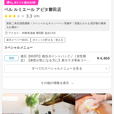
ベル ルミエール アピタ磐田店
3.3
(2件)
新規ご来店謝恩価格！スペシャルなキャンペーン実施中！芸能人からも高評価の痩身
もお薦め！
アクセス：JR東海道線 磐田駅 徒歩15分
楽天スーパーDEAL
ポイントが貯まる・使える
スペシャルメニュー
後日【600円】相当ポイントバック／《女性限
￥4,400
初回
定》【体型が気になる方に】新カラダ革命コース
（全身）たっぷり90分の実績多数あり☆
すべてのスペシャルメニューを見る
その他の情報を表示