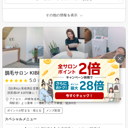
その他の情報を表示
脱毛サロン KIBIK
5.0
(1件)
【効果&お客様満足度重視】静岡のメンズ脱毛や肌質改善ならお任せ！ツルすべ肌で
清潔感UP＆好印象に！
アクセス：JR東海道本線 静岡駅 徒歩25分、静鉄ジャストライン（バス）藁科線《静
岡駅前》より乗車《一番町》にて下車後、徒歩3分
ポイントが貯まる・使える
メンズ歓迎
スペシャルメニュー