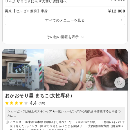
リ不足 ザラつきゆらぎの無い透輝肌へ
￥12,000
再来【セルゼロ痩身】半身
すべてのメニューを見る
その他の情報を表示
おかおそり屋 まちこ(女性専科）
4.4
(7件)
シェービングは極上のスキンケア★一度シェービングの心地良さを体験するとやみつ
きに…
アクセス：JR東海道本線 静岡駅より車で13分 （国道362号線）、・静清バイパス千
代（せんだい)インター降りて３分わらべこども園隣り ・安西橋服織方面（国道362