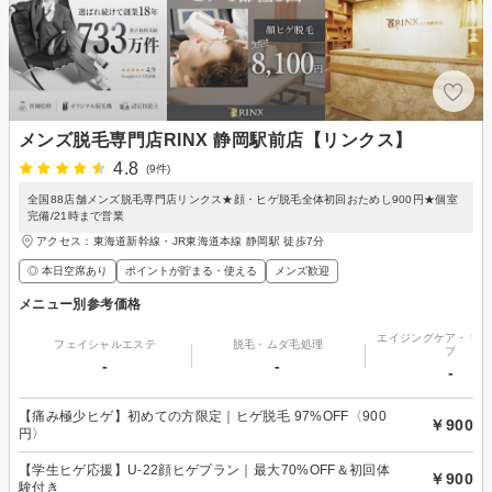
メンズ脱毛専門店RINX 静岡駅前店【リンクス】
4.8
(9件)
全国88店舗メンズ脱毛専門店リンクス★顔・ヒゲ脱毛全体初回おためし900円★個室
完備/21時まで営業
アクセス：東海道新幹線・JR東海道本線 静岡駅 徒歩7分
◎ 本日空席あり
ポイントが貯まる・使える
メンズ歓迎
メニュー別参考価格
エイジングケア・リフ
フェイシャルエステ
脱毛・ムダ毛処理
プ
-
-
-
【痛み極少ヒゲ】初めての方限定｜ヒゲ脱毛 97%OFF〈900
￥900
円〉
【学生ヒゲ応援】U-22顔ヒゲプラン｜最大70%OFF＆初回体
￥900
験付き