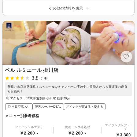
その他の情報を表示
ベル ルミエール 掛川店
3.8
(3件)
新規ご来店謝恩価格！スペシャルなキャンペーン実施中！芸能人からも高評価の痩身
もお薦め！
アクセス：JR東海道本線 掛川駅 徒歩20分
◎ 本日空席あり
楽天スーパーDEAL
ポイントが貯まる・使える
メニュー別参考価格
エイジングケア・リフ
フェイシャルエステ
脱毛・ムダ毛処理
プ
￥2,200～
￥2,200～
￥3,300～