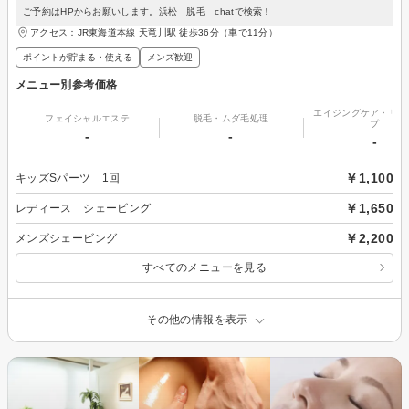
ご予約はHPからお願いします。浜松 脱毛 chatで検索！
アクセス：JR東海道本線 天竜川駅 徒歩36分（車で11分）
ポイントが貯まる・使える
メンズ歓迎
メニュー別参考価格
エイジングケア・リフ
フェイシャルエステ
脱毛・ムダ毛処理
プ
-
-
-
￥1,100
キッズSパーツ 1回
￥1,650
レディース シェービング
￥2,200
メンズシェービング
すべてのメニューを見る
その他の情報を表示