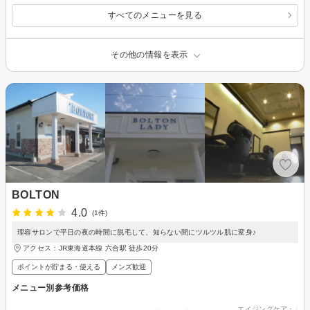
すべてのメニューを見る
その他の情報を表示
BOLTON
4.0
(1件)
理容サロンで平日の夜の時間に脱毛して、知らない間にツルツル肌に変身♪
アクセス：JR東海道本線 六合駅 徒歩20分
ポイントが貯まる・使える
メンズ歓迎
メニュー別参考価格
エイジングケア・リフ