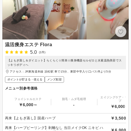
温活痩身エステ Flora
5.0
(1件)
【よもぎ蒸し＆ダイエット】らくらく☆簡単☆痩身機器セルゼロと水素温熱美容でス
ッキリボディへ
アクセス：JR東海道本線 浜松駅 車で15分、東部中学入り口バス停より5分
ポイントが貯まる・使える
メンズ歓迎
メニュー別参考価格
エイジングケア・リフ
フェイシャルエステ
脱毛・ムダ毛処理
プ
￥6,000～
-
￥6,000～
￥3,500
再来【よもぎ蒸し】国産ハーブ
再来【ハーブピーリング】剥離なし 当日メイクOK ニキビ ハ
￥6,000