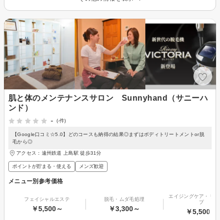
肌と体のメンテナンスサロン Sunnyhand（サニーハ
ンド）
-
(-件)
【Google口コミ☆5.0】どのコースも納得の結果◎まずはボディトリートメントor脱
毛から◎
アクセス：遠州鉄道 上島駅 徒歩31分
ポイントが貯まる・使える
メンズ歓迎
メニュー別参考価格
エイジングケア・リフ
フェイシャルエステ
脱毛・ムダ毛処理
プ
￥5,500～
￥3,300～
￥5,500～