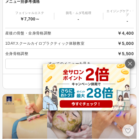
メニュー別参考価格
エイジングケア・リフ
フェイシャルエステ
脱毛・ムダ毛処理
プ
￥7,700～
-
-
￥4,400
産後の骨盤・全身骨格調整
￥5,000
1DAYスクールカイロプラクティック体験教室
￥5,500
全身骨格調整
すべてのメニューを見る
その他の情報を表示