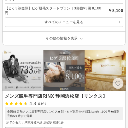
【ヒゲ3部位得】ヒゲ脱毛スタートプラン｜3部位×3回 8,100
￥8,100
円
すべてのメニューを見る
その他の情報を表示
メンズ脱毛専門店RINX 静岡浜松店【リンクス】
4.8
(13件)
全国88店舗メンズ脱毛専門店リンクス★顔・ヒゲ脱毛全体初回おためし900円★個室
完備/21時まで営業
アクセス：JR東海道本線 浜松駅 徒歩1分