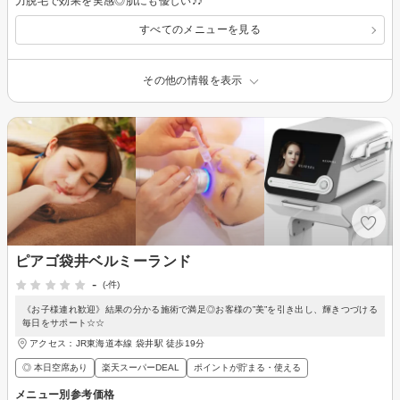
力脱毛で効果を実感◎肌にも優しい♪♪
すべてのメニューを見る
その他の情報を表示
ピアゴ袋井ベルミーランド
-
(-件)
《お子様連れ歓迎》結果の分かる施術で満足◎お客様の”美”を引き出し、輝きつづける
毎日をサポート☆☆
アクセス：JR東海道本線 袋井駅 徒歩19分
◎ 本日空席あり
楽天スーパーDEAL
ポイントが貯まる・使える
メニュー別参考価格