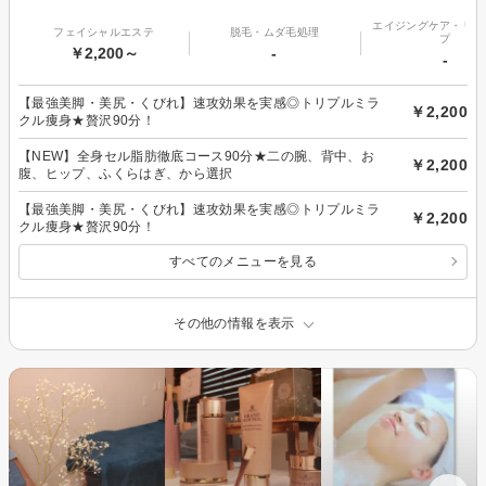
エイジングケア・リフ
フェイシャルエステ
脱毛・ムダ毛処理
プ
￥2,200～
-
-
【最強美脚・美尻・くびれ】速攻効果を実感◎トリプルミラ
￥2,200
クル痩身★贅沢90分！
【NEW】全身セル脂肪徹底コース90分★二の腕、背中、お
￥2,200
腹、ヒップ、ふくらはぎ、から選択
【最強美脚・美尻・くびれ】速攻効果を実感◎トリプルミラ
￥2,200
クル痩身★贅沢90分！
すべてのメニューを見る
その他の情報を表示