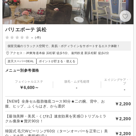
パリエボーテ 浜松
-
(-件)
個室完備のリラックス空間で、美肌・ボディラインをサポートするエステ体験！
アクセス：JR東海道本線 浜松駅 徒歩5分、遠州鉄道 新浜松駅 徒歩2分
楽天スーパーDEAL
ポイントが貯まる・使える
メニュー別参考価格
エイジングケア・リフ
フェイシャルエステ
脱毛・ムダ毛処理
プ
￥6,600～
-
-
【NEW】全身セル脂肪徹底コース90分★二の腕、背中、お
￥2,200
腹、ヒップ、ふくらはぎ、から選択
【最強美脚・美尻・くびれ】速攻効果を実感◎トリプルミラ
￥2,200
クル痩身★贅沢90分！
韓国式 毛穴Wピーリング60分（ターンオーバーを正常に）美
￥2,200
白・モチ肌・透明感UP！