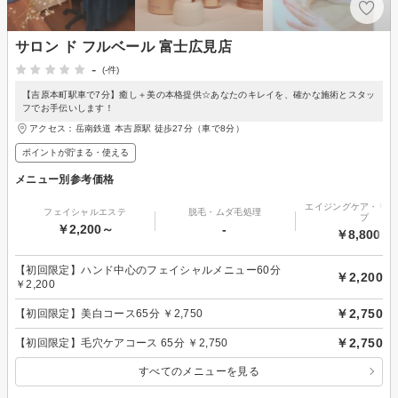
サロン ド フルベール 富士広見店
-
(-件)
【吉原本町駅車で7分】癒し＋美の本格提供☆あなたのキレイを、確かな施術とスタッ
フでお手伝いします！
アクセス：岳南鉄道 本吉原駅 徒歩27分（車で8分）
ポイントが貯まる・使える
メニュー別参考価格
エイジングケア・リフ
フェイシャルエステ
脱毛・ムダ毛処理
プ
￥2,200～
-
￥8,800～
【初回限定】ハンド中心のフェイシャルメニュー60分
￥2,200
￥2,200
￥2,750
【初回限定】美白コース65分 ￥2,750
￥2,750
【初回限定】毛穴ケアコース 65分 ￥2,750
すべてのメニューを見る