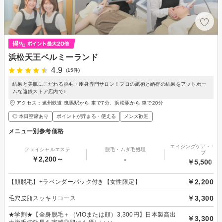
浜松天王ベルミーランド
4.9
(15件)
結果と美肌にこだわる脱毛・痩身専門サロン！プロの施術と納得の結果をアットホー
ムな遠鉄ストア店内で♪
アクセス：遠州鉄道 曳馬駅から 車で7分、浜松駅から 車で20分
◎ 本日空席あり
ポイントが貯まる・使える
メンズ歓迎
メニュー別参考価格
エイジングケア・リフ
フェイシャルエステ
脱毛・ムダ毛処理
プ
￥2,200～
-
￥5,500～
￥2,200
【顔脱毛】+ラベンダーパック付き【女性限定】
￥3,300
毛穴皮脂スッキリコース
★学割★【全身脱毛＋（VIOまたは顔）3,300円】日本製高出
￥3,300