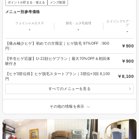
ポイントが貯まる・使える
メンズ歓迎
メニュー別参考価格
エイジングケア・リフ
フェイシャルエステ
脱毛・ムダ毛処理
プ
-
-
-
【痛み極少ヒゲ】初めての方限定｜ヒゲ脱毛 97%OFF〈900
￥900
円〉
【学生ヒゲ応援】U-22顔ヒゲプラン｜最大70%OFF＆初回体
￥900
験付き
【ヒゲ3部位得】ヒゲ脱毛スタートプラン｜3部位×3回 8,100
￥8,100
円
すべてのメニューを見る
その他の情報を表示