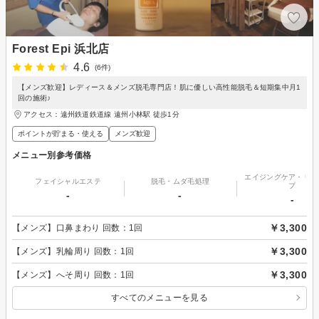
Forest Epi 浜北店
4.6
(6件)
【メンズ歓迎】レディース＆メンズ脱毛専門店！肌に優しい高性能脱毛＆短期集中月1
回の施術♪
アクセス：遠州鉄道鉄道線 遠州小林駅 徒歩1分
ポイントが貯まる・使える
メンズ歓迎
メニュー別参考価格
エイジングケア・リフ
フェイシャルエステ
脱毛・ムダ毛処理
プ
-
-
-
￥3,300
【メンズ】口鼻まわり 回数：1回
￥3,300
【メンズ】乳輪周り 回数：1回
￥3,300
【メンズ】へそ周り 回数：1回
すべてのメニューを見る