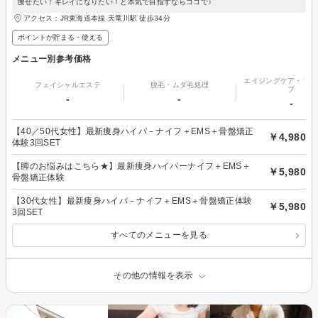
痩せたい！キレイになりたい！と本気で目指すならココで♪
アクセス：JR東海道本線 天竜川駅 徒歩34分
ポイントが貯まる・使える
メニュー別参考価格
エイジングケア・リフ
フェイシャルエステ
脱毛・ムダ毛処理
プ
-
-
-
【40／50代女性】最新痩身ハイパ－ナイフ＋EMS＋骨盤矯正
￥4,980
体験3回SET
【脚のお悩みはこちら★】最新痩身ハイパーナイフ＋EMS＋
￥5,980
骨盤矯正体験
【30代女性】最新痩身ハイパ－ナイフ＋EMS＋骨盤矯正体験
￥5,980
3回SET
すべてのメニューを見る
その他の情報を表示