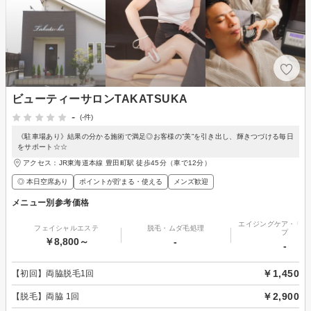
ビューティーサロンTAKATSUKA
-
(-件)
《駐車場あり》結果の分かる施術で満足◎お客様の”美”を引き出し、輝きつづける毎日
をサポート☆☆
アクセス：JR東海道本線 豊田町駅 徒歩45分（車で12分）
◎ 本日空席あり
ポイントが貯まる・使える
メンズ歓迎
メニュー別参考価格
エイジングケア・リフ
フェイシャルエステ
脱毛・ムダ毛処理
プ
￥8,800～
-
-
￥1,450
【初回】両脇脱毛1回
￥2,900
【脱毛】両脇 1回