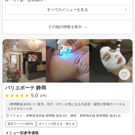
すべてのメニューを見る
その他の情報を表示
パリエボーテ 静岡
5.0
(2件)
《静岡駅徒歩3分♪♪》脱毛・毛穴・ボディが気になる方必見！個室12部屋のトータル
エステサロン☆彡
アクセス：JR東海道本線 静岡駅 徒歩3分、静鉄、静岡清水線 新静岡駅 徒歩1分
楽天スーパーDEAL
ポイントが貯まる・使える
メニュー別参考価格