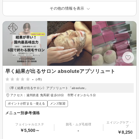
その他の情報を表示
早く結果が出るサロン absoluteアブソリュート
-
(-件)
《早く結果が出るサロン》アブソリュート「absolute」
アクセス：遠州鉄道 曳馬駅 徒歩10分 市野イオンから５分
ポイントが貯まる・使える
メンズ歓迎
メニュー別参考価格
エイジングケア・リフ
フェイシャルエステ
脱毛・ムダ毛処理
プ
￥5,500～
-
￥8,250～