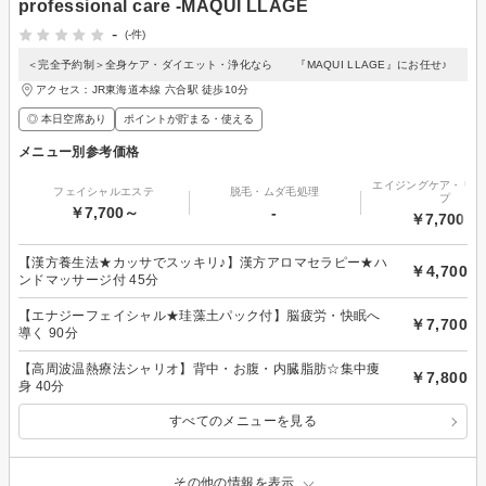
professional care -MAQUI LLAGE
-
(-件)
＜完全予約制＞全身ケア・ダイエット・浄化なら 『MAQUI LLAGE』にお任せ♪
アクセス：JR東海道本線 六合駅 徒歩10分
◎ 本日空席あり
ポイントが貯まる・使える
メニュー別参考価格
エイジングケア・リフ
フェイシャルエステ
脱毛・ムダ毛処理
プ
￥7,700～
-
￥7,700～
【漢方養生法★カッサでスッキリ♪】漢方アロマセラピー★ハ
￥4,700
ンドマッサージ付 45分
【エナジーフェイシャル★珪藻土パック付】脳疲労・快眠へ
￥7,700
導く 90分
【高周波温熱療法シャリオ】背中・お腹・内臓脂肪☆集中痩
￥7,800
身 40分
すべてのメニューを見る
その他の情報を表示