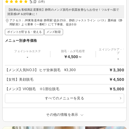
5.0
(1件)
【効果&お客様満足度重視】静岡のメンズ脱毛や肌質改善ならお任せ！ツルすべ肌で
清潔感UP＆好印象に！
アクセス：JR東海道本線 静岡駅 徒歩25分、静鉄ジャストライン（バス）藁科線《静
岡駅前》より乗車《一番町》にて下車後、徒歩3分
ポイントが貯まる・使える
メンズ歓迎
メニュー別参考価格
エイジングケア・リフ
フェイシャルエステ
脱毛・ムダ毛処理
プ
-
￥4,500～
-
￥3,300
【メンズ人気NO.3】 ヒゲ全体脱毛 ¥3,300
￥4,500
【女性】美顔脱毛
￥5,000
【メンズ】VIO脱毛 ※1部位脱毛
すべてのメニューを見る
その他の情報を表示