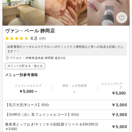
ヴァン・ベール 静岡店
4.8
(2件)
結果重視のトータルエステサロン♪ボディメイク☆透明肌など美への追及を応援いたし
ます！！
アクセス：JR東海道本線 静岡駅 徒歩5分
ポイントが貯まる・使える
メニュー別参考価格
エイジングケア・リフ
フェイシャルエステ
脱毛・ムダ毛処理
プ
￥5,000～
-
￥5,000～
￥3,000
【毛穴大洗浄コース】60分
￥3,000
【SHIRO（白）美フェイシャルコース】60分
痩身屋とっておき!ヤミツキ小顔筋膜リリース＆EMS90分
￥5,000
￥5000