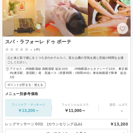
スパ・ラフォーレ ドゥ ボーテ
-
(-件)
心と体と肌で感じるくつろぎのホテルスパ。富士山麓の空気を感じ至福の時間をお過
ごしください。
アクセス：JR御殿場線 御殿場駅 徒歩16分 JR御殿場からタクシーで10分、東京都
内(東京駅、新宿駅）発 高速バス（所要時間：1時間40分）東名御殿場で降車 徒歩
3分
ポイントが貯まる・使える
メニュー別参考価格
フットケア・マッサージ
フェイシャルエステ
脱毛・ムダ毛処
￥13,200～
￥11,000～
-
￥13,200
レッグマッサージ 60分 [カウンセリング込み]