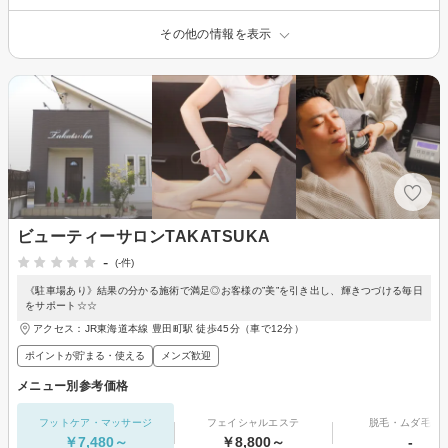
その他の情報を表示
ビューティーサロンTAKATSUKA
-
(-件)
《駐車場あり》結果の分かる施術で満足◎お客様の”美”を引き出し、輝きつづける毎日
をサポート☆☆
アクセス：JR東海道本線 豊田町駅 徒歩45分（車で12分）
ポイントが貯まる・使える
メンズ歓迎
メニュー別参考価格
フットケア・マッサージ
フェイシャルエステ
脱毛・ムダ毛処
￥7,480～
￥8,800～
-