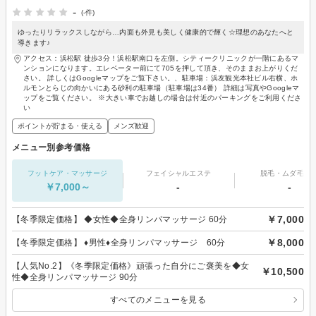
-
(-件)
ゆったりリラックスしながら…内面も外見も美しく健康的で輝く☆理想のあなたへと
導きます♪
アクセス：浜松駅 徒歩3分！浜松駅南口を左側。シティークリニックが一階にあるマ
ンションになります。エレベーター前にて705を押して頂き、そのままお上がりくだ
さい。 詳しくはGoogleマップをご覧下さい。、駐車場：浜友観光本社ビル右横、ホ
ルモンとらじの向かいにある砂利の駐車場（駐車場は34番） 詳細は写真やGoogleマ
ップをご覧ください。 ※大きい車でお越しの場合は付近のパーキングをご利用くださ
い
ポイントが貯まる・使える
メンズ歓迎
メニュー別参考価格
フットケア・マッサージ
フェイシャルエステ
脱毛・ムダ毛処
￥7,000～
-
-
￥7,000
【冬季限定価格】 ◆女性◆全身リンパマッサージ 60分
￥8,000
【冬季限定価格】 ♦︎男性♦︎全身リンパマッサージ 60分
【人気No.2】《冬季限定価格》頑張った自分にご褒美を◆女
￥10,500
性◆全身リンパマッサージ 90分
すべてのメニューを見る