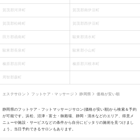
賀茂郡河津町
賀茂郡南伊豆町
賀茂郡松崎町
賀茂郡西伊豆町
田方郡函南町
駿東郡清水町
駿東郡長泉町
駿東郡小山町
榛原郡吉田町
榛原郡川根本町
周智郡森町
エステサロン
フットケア・マッサージ
静岡県
価格が安い順
静岡県の
フットケア・フットマッサージ
サロン(価格が安い順)から検索＆予約
が可能です。浜松、沼津・富士・御殿場、静岡・清水などのエリア、得意メ
ニューや施設・サービスなどの条件から自分にピッタリの施術を見つけまし
ょう。当日予約できるサロンもあります。