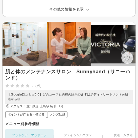
その他の情報を表示
肌と体のメンテナンスサロン Sunnyhand（サニーハ
ンド）
-
(-件)
【Google口コミ☆5.0】どのコースも納得の結果◎まずはボディトリートメントor脱
毛から◎
アクセス：遠州鉄道 上島駅 徒歩31分
ポイントが貯まる・使える
メンズ歓迎
メニュー別参考価格
フットケア・マッサージ
フェイシャルエステ
脱毛・ムダ毛処