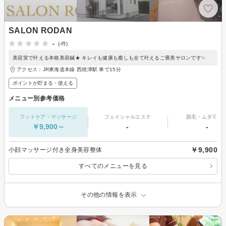
SALON RODAN
-
(-件)
美容室で叶える本格美容鍼★ キレイも健康も癒しも全て叶えるご褒美サロンです✨
アクセス：JR東海道本線 西焼津駅 車で15分
ポイントが貯まる・使える
メニュー別参考価格
フットケア・マッサージ
フェイシャルエステ
脱毛・ムダ毛処
￥9,900～
-
-
￥9,900
小顔マッサージ付き全身美容整体
すべてのメニューを見る
その他の情報を表示