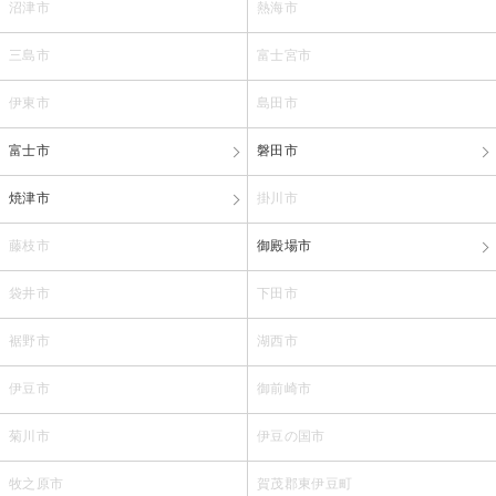
沼津市
熱海市
三島市
富士宮市
伊東市
島田市
富士市
磐田市
焼津市
掛川市
藤枝市
御殿場市
袋井市
下田市
裾野市
湖西市
伊豆市
御前崎市
菊川市
伊豆の国市
牧之原市
賀茂郡東伊豆町