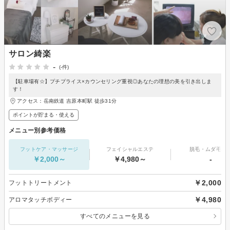
サロン綺楽
-
(-件)
【駐車場有☆】プチプライス×カウンセリング重視◎あなたの理想の美を引き出しま
す！
アクセス：岳南鉄道 吉原本町駅 徒歩31分
ポイントが貯まる・使える
メニュー別参考価格
フットケア・マッサージ
フェイシャルエステ
脱毛・ムダ毛処
￥2,000～
￥4,980～
-
￥2,000
フットトリートメント
￥4,980
アロマタッチボディー
すべてのメニューを見る